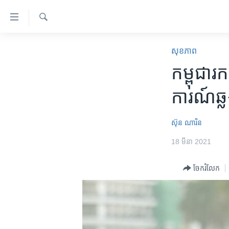
ភ្ជាប់​
ទៅ​
គេហទំព័រ​
ស្វែង​
កម្ពុជា
រក
សុខភាព
ទាក់ទង
អន្តរជាតិ
កម្ពុជា​​រក
រំលង​
និង​
អាមេរិក
ការណ៍​ឆ្
ចូល​
ចិន
ទៅ​​
ទំព័រ​
ហេឡូវីអូអេ
ស៊ុន ណារិន
ព័ត៌មាន​​
កម្ពុជាច្នៃប្រតិដ្ឋ
18 មីនា 2021
តែ​
ម្តង
ព្រឹត្តិការណ៍ព័ត៌មាន
ចែករំលែក
រំលង​
ទូរទស្សន៍ / វីដេអូ​
និង​
ចូល​
វិទ្យុ / ផតខាសថ៍
ទៅ​
កម្មវិធីទាំងអស់
ទំព័រ​