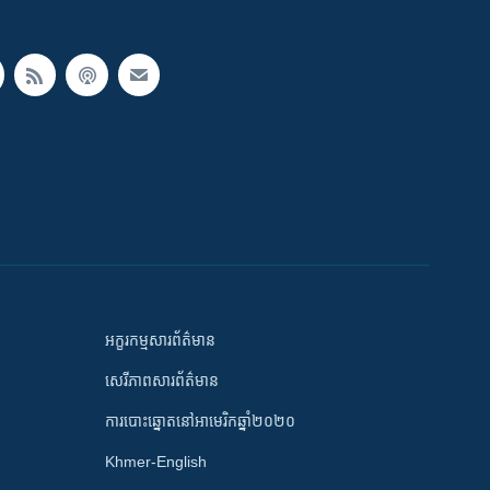
អក្ខរកម្មសារព័ត៌មាន
សេរីភាពសារព័ត៌មាន
ការបោះឆ្នោតនៅអាមេរិកឆ្នាំ២០២០
Khmer-English