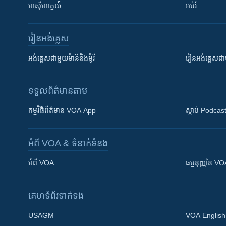
អាស៊ីអាគ្នេយ៍
អប់រំ
រៀន​​អង់គ្លេស
អង់គ្លេស​ជាមួយ​ម៉ានី​និង​ម៉ូរី
រៀន​​​​​​អង់គ្លេ
ទទួល​ព័ត៌មាន​តាម
កម្មវិធី​ព័ត៌មាន VOA App
ស្តាប់ Podcas
អំពី​ VOA & ទំនាក់ទំនង
អំពី​ VOA
ធម្មនុញ្ញ​នៃ V
គេហទំព័រ​​ទាក់ទង
USAGM
VOA English