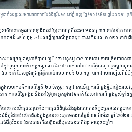
កម្ពុជា​កំពុង​ប្រឈម​ការ​រាតត្បាត​នៃ​ជំងឺកូវីដ១៩​ នៅ​ភ្នំពេញ ថ្ងៃទី១០ ខែមីនា​ ឆ្នាំ២០២១។​ (ហ៊
ខាភិបាល​កម្ពុជា​បាន​ឲ្យ​ដឹង​នៅ​ថ្ងៃ​ព្រហស្បតិ៍​នេះថា ​មនុស្ស​ ៣៥ ​នាក់​ទៀត បាន​ឆ្លង​
ក្នុងសហគមន៍ «​២០ ​កុម្ភៈ» ដែល​ធ្វើឲ្យ​ករណី​ឆ្លង​សរុប​ បានកើន​ដល់ ១.០២៥ នាក់ គិត​ត្
មាន​របស់​ក្រសួង​សុខាភិបាល ឲ្យ​ដឹង​ថា ​មនុស្ស​ ៣៥ ​នាក់​នោះ​ ភាគ​ច្រើនជា​ជន​ជា
​ក្នុង​ស្រុក​កោះ​ធំ ខេត្ត​កណ្តាល និង​ ១៤ ​នាក់ ​នៅ​រាជ​ធានី​ភ្នំពេញ។ ក្រសួងសុខា
០ ​នាក់​ ដែល​ឆ្លង​ក្នុង​ព្រឹត្តិការណ៍​សហ​គមន៍​ ២០​ កុម្ភៈ​ បាន​ជា​សះ​ស្បើយ​ពី​ជំងឺ​
ឆ្លង​ក្នុងសហគមន៍​កាល​ពី​ថ្ងៃ​ទី​ ២០ ខែ​កុម្ភៈ កម្ពុជា​រក​ឃើញ​ករណី​ឆ្លង​ថ្មី​ជា​រៀងរាល់​
កាល​ពី​ថ្ងៃ​អង្គារ​ និង​នៅ​ថ្ងៃ​ពុធ អ្នក​ឆ្លង​៧៥​នាក់ ដែល​ជា​ករណី​ឆ្លង​ខ្ពស់​ខ្លាំង​ក្ន
បាល ​ករណី​ឆ្លង​សរុប​ទាំង​ការឆ្លង​ពីដំបូង​និង​ឆ្លង​សហគមន៍​ក្នុង​ប្រទេស​កម្ពុជា​ម
​ឆ្លង​ជំងឺ​កូវីដ​១៩ ​លើក​ដំបូង​ក្នុង​ប្រទេស ​រហូត​មក​ដល់​ថ្ងៃ​ទី​ ១៨ ខែ​មីនា ឆ្នាំ​ ២០២១​
យ​ជំងឺ​កូវីដ១៩ ដែល​បានកើត​ឡើង​លើបុរស​ជនជាតិ​ខ្មែរ​ អាយុ​៥០​ឆ្នាំ៕