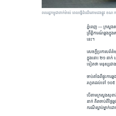
ពលរដ្ឋ​កម្ពុជា​​ពាក់ម៉ាស់​ ពេល​ធ្វើ​ដំណើរ​តាម​ដងផ្លូវ​ ខណៈ​
ភ្នំពេញ —
ក្រសួង​សុ
ព្រឹត្តិ​ការណ៍​ឆ្លង​
នេះ។
សេចក្តី​ប្រកាស​ព័ត៌
ក្នុងនោះ ២១ ​នាក់ នៅ
ទៀតថា​ មនុស្ស​ជាង​ ៥
ចាប់​តាំង​ពី​ផ្ទុះ​ការ
រហូតដល់ទៅ ​១០៥ ​នាក់ 
បើ​តាម​ក្រសួង​សុខាភិ
នាក់ ​គិត​ចាប់​ពី​ថ្ងៃ
ករណីស្លាប់​ម្នាក់ដោ