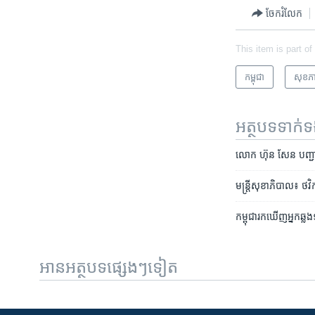
ចែករំលែក
This item is part of
កម្ពុជា
សុខភ
អត្ថបទ​ទាក់
លោក ហ៊ុន សែន បញ្ជា​ឲ្យ​
មន្រ្តី​សុខាភិបាល៖ ​ថវ
កម្ពុជា​រក​ឃើញ​អ្នក​ឆ្លង​​
អានអត្ថបទផ្សេងៗទៀត