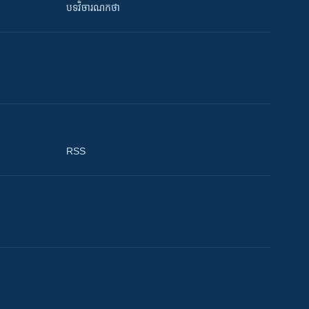
បទវិចារណកថា
RSS