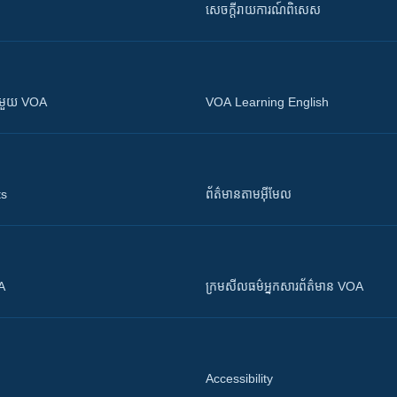
សេចក្តីរាយការណ៍ពិសេស
ស​​ជាមួយ VOA
VOA Learning English
ts
ព័ត៌មាន​តាម​អ៊ីមែល
OA
ក្រម​​​សីលធម៌​​​អ្នក​​​សារព័ត៌មាន VOA
Accessibility