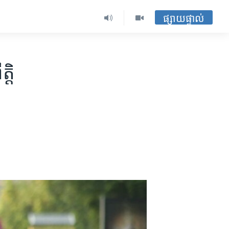
ផ្សាយផ្ទាល់
តិ​