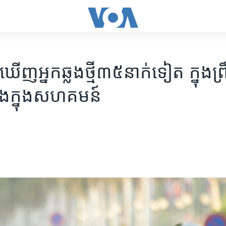
​ឃើញ​អ្នក​ឆ្លង​ថ្មី​​៣៥​នាក់​ទៀត ​ក្នុង​ព្រឹត្
លង​ក្នុង​សហគមន៍