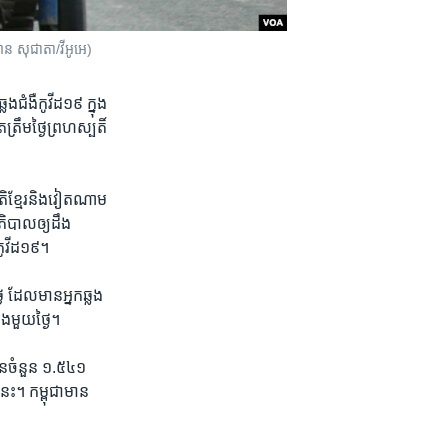
ាន​ សុជាតា/វីអូអេ)​
ជំងឺ​កូវីដ​១៩ ​ក្នុង​
រឹម​ថ្ងៃ​ព្រហស្បតិ៍​
តិ​ខ្មែរ​និង​វៀតណាម
ភិបាលឲ្យ​ដឹង​
កូវីដ​១៩​។
ថ្ងៃ ដែល​មានអ្នក​ឆ្លង
ុង​មួយ​ថ្ងៃ។
ាន​ចំនួន ​១.៥៤១​
 នេះ។ កម្ពុជា​មាន​