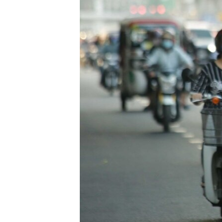
រចនា
សម្ព័ន្ធ​
រំលង​
និង​
ចូល​
ទៅ​
កាន់​
ទំព័រ​
ស្វែង​
រក