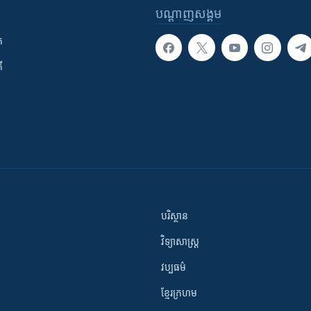
បណ្តាញ​សង្គម
ក
ី
បរិស្ថាន
វិទ្យាសាស្រ្ត
វប្បធម៌
ខ្មែរក្រហម