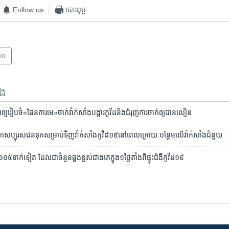
Follow us
បោះពុម្ព
ាព
ទង
រៀបចំ​«​ផែន​ការ​មេ»ចាក់​វ៉ាក់សាំង​បង្ការ​កូវីដ​និង​ជំរុញ​​ការចាក់​ឲ្យ​បាន​លឿន
ិកា​សប្បុរស​ជន​ទុក​សម្រាប់​ទិញ​វ៉ាក់សាំង​​កូវីដ​១៩​នៅ​ពេល​ក្រោយ បន្ថែម​លើ​វ៉ាក់សាំង​ជំនួយ
១០៥​​នាក់​ទៀត ដែល​​ជា​ចំនួន​ឆ្លង​ខ្ពស់​ជាង​គេ​ក្នុង​១​ថ្ងៃ​តាំង​ពី​ផ្ទុះ​ជំងឺ​កូវីដ​១៩