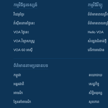
កម្មវិធី​ទូរទស្សន៍
កម្មវិធី​វិទ្យុ
វីដេអូ​ខ្មែរ
ព័ត៌មាន​ពេល​ព្រឹ
វ៉ាស៊ីនតោន​ថ្ងៃ​នេះ
ព័ត៌មាន​​ពេល​រាត្រ
VOA ថ្ងៃនេះ
Hello VOA
VOA ​វិទ្យាសាស្ត្រ
សំឡេង​ជំនាន់​ថ្មី
VOA 60 អាស៊ី
វេទិកា​អាស៊ាន
ព័ត៌មាន​តាមប្រធានបទ​
កម្ពុជា
នយោបាយ
អន្តរជាតិ
សេដ្ឋកិច្ច
អាមេរិក
សិទ្ធិមនុស្ស
ខ្មែរ​នៅអាមេរិក
សុខភាព