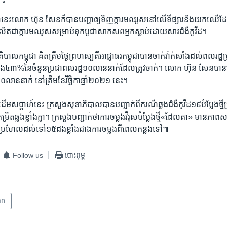
ា​នេះ​លោក ហ៊ុន សែន​ក៏​បាន​បញ្ជា​ឲ្យ​ទិញ​ក្តារ​មឈូស​នៅ​លើ​ទីផ្សារ​និង​យក​ឈើ​ដ
ត​ជា​ក្តារ​មឈូស​សម្រាប់​ទុក​បូជា​សាកសព​អ្នក​ស្លាប់​ដោយសារ​ជំងឺ​កូវីដ។​
បាល​កម្ពុជា គិត​ត្រឹម​ថ្ងៃ​ព្រហស្បតិ៍​អាជ្ញាធរ​កម្ពុជា​បាន​ចាក់​វ៉ាក់សាំង​ដល់​ពលរដ
ឹង​៤៣%​នៃ​ចំនួន​ប្រជាពលរដ្ឋ​១០​លាន​នាក់​ដែល​ត្រូវ​ចាក់។ លោក​ ហ៊ុន សែន​បាន​បញ្
០លាន​នាក់ នៅ​ត្រឹម​ខែ​វិច្ឆិកា​ឆ្នាំ​២០២១ ​នេះ។
​ដើម​សប្តាហ៍​នេះ ក្រសួង​សុខាភិបាល​បាន​បញ្ជាក់​ពី​ករណី​ឆ្លង​ជំងឺ​កូវីដ​១៩​បំប្លែង​ថ្ម
ិត​ឆ្លង​ខ្លាំង​ក្លា។ ក្រសួង​បញ្ជាក់​ថា​ការ​ចម្លង​វីរុស​បំប្លែង​ថ្មី​«ដែលតា» មាន​ភាព​សា
នៗ​ប្រហែល​ដល់​ទៅ​១៥​ដង​ខ្លាំង​ជាង​ការ​ចម្លង​ពី​ពេល​កន្លង​ទៅ៕
Follow us
បោះពុម្ព
ាព