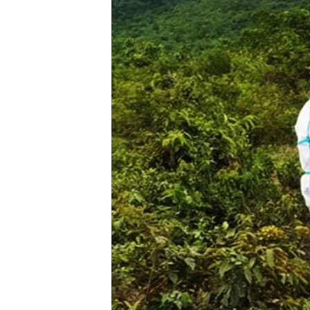
រចនា
សម្ព័ន្ធ​
រំលង​
និង​
ចូល​
ទៅ​
កាន់​
ទំព័រ​
ស្វែង​
រក