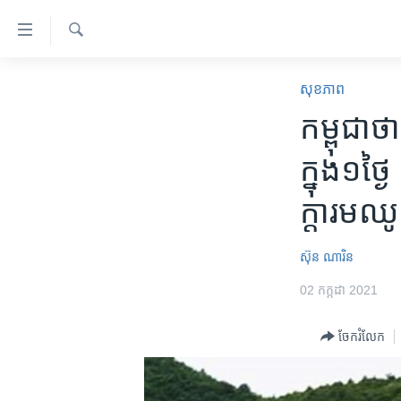
ភ្ជាប់​
ទៅ​
គេហទំព័រ​
ស្វែង​
កម្ពុជា
រក
សុខភាព
ទាក់ទង
អន្តរជាតិ
កម្ពុជា​ថ
រំលង​
និង​
អាមេរិក
ក្នុង​១ថ្
ចូល​
ចិន
ទៅ​​
ក្តារ​ម
ទំព័រ​
ហេឡូវីអូអេ
ព័ត៌មាន​​
កម្ពុជាច្នៃប្រតិដ្ឋ
តែ​
ស៊ុន ណារិន
ម្តង
ព្រឹត្តិការណ៍ព័ត៌មាន
02 កក្កដា 2021
រំលង​
ទូរទស្សន៍ / វីដេអូ​
និង​
ចែករំលែក
ចូល​
វិទ្យុ / ផតខាសថ៍
ទៅ​
កម្មវិធីទាំងអស់
ទំព័រ​