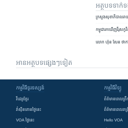
អត្ថបទ​ទាក់
ក្រសួង​សុខាភិបាល​រាយការ
កម្ពុជា​រក​ឃើញ​វីរុស​កូវីដ
លោក​ ហ៊ុន សែន ថា​ការ​
អានអត្ថបទផ្សេងៗទៀត
កម្មវិធី​ទូរទស្សន៍
កម្មវិធី​វិទ្យុ
វីដេអូ​ខ្មែរ
ព័ត៌មាន​ពេល​ព្រឹ
វ៉ាស៊ីនតោន​ថ្ងៃ​នេះ
ព័ត៌មាន​​ពេល​រាត្រ
VOA ថ្ងៃនេះ
Hello VOA