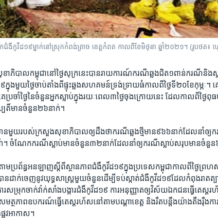
ងឺកូវីដ១៩ម្នាក់នៅស្រុកកំពង់ត្រាច ខេត្តកំពត កាល​ពី​ខែមិថុនា ឆ្នាំ២០២១។ (រូបថត៖ ហ្
ុខាភិបាល​កម្ពុជា​នៅ​ថ្ងៃ​សុក្រ​នេះ​បាន​រាយការណ៍​ករណី​ឆ្លង​ជិត​១​ពាន់ករណី​និង​ស្ល
នុង​មួយថ្ងៃ​ចាប់​តាំង​ពី​ផ្ទុះ​ឆ្លង​សហគមន៍​ទ្រង់​ទ្រាយធំ​កាល​ពី​ថ្ងៃ​ទី២០​ខែ​កុម្ភៈ។ គេ
គេ​ប្រចាំ​ថ្ងៃ​នៃ​ចំនួន​អ្នក​ស្លាប់​ក្នុង​រយៈ​ពេល​៣ថ្ងៃ​ចុងក្រោយ​នេះ ដែល​កាល​ពី​ថ្ងៃ​ព
្បតិ៍​មាន​ចំនួន​២៦​នាក់។​
ាន​មួយ​របស់​ក្រសួង​សុខាភិបាល​ឲ្យ​ដឹង​ថា​ករណីឆ្លង​ថ្មី​មាន​៩៦៦​នាក់ដែល​នាំ​ឲ្យ​ក
ំណែក​ករណី​ស្លាប់​មាន​ចំនួន​៣២នាក់​ដែល​នាំ​ឲ្យ​ករណី​ស្លាប់​សរុប​មាន​ចំនួន
យ​តាម​ប្រព័ន្ធ​អនឡាញ​ស្តី​ពី​ស្ថានភាព​ជំងឺ​កូវីដ១៩​ក្នុង​ប្រទេស​កម្ពុជា​កាល​ពី​ថ្ងៃ​ព
​បាន​ដាក់​ចេញ​នូវ​យុទ្ធសាស្រ្ត​មួយ​ចំនួន​ដើម្បី​ទប់ស្កាត់​ជំងឺ​កូវីដ១៩​ដែល​កំពុង​រាតត្បាត
​សម្រុក​ចាក់​វ៉ាក់សាំង​បង្ការ​ជំងឺ​កូវីដ១៩ ការ​អនុញ្ញាត​ឲ្យ​វិស័យ​ឯកជន​ធ្វើ​តេស្ត​រហ
មត្ថភាព​ឧបករណ៍​ធ្វើ​តេស្ត​រហ័ស​នៅ​តាម​បណ្តា​ខេត្ត និង​រឹត​បន្តឹង​យ៉ាង​តឹងរ៉ឹងការ​ច
​ផ្លូវ​អាកាស។