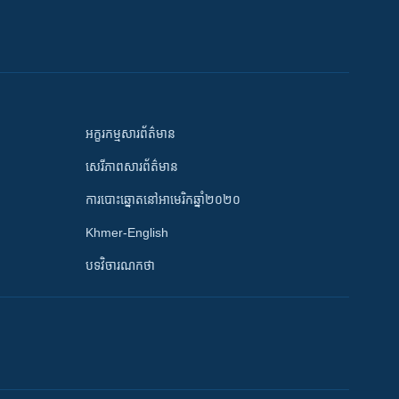
អក្ខរកម្មសារព័ត៌មាន
សេរីភាពសារព័ត៌មាន
ការបោះឆ្នោតនៅអាមេរិកឆ្នាំ២០២០
Khmer-English
បទវិចារណកថា