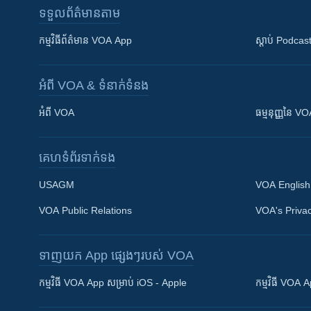
ទទួល​ព័ត៌មាន​តាម
កម្មវិធី​ព័ត៌មាន VOA App
ស្តាប់ Podcas
អំពី​ VOA & ទំនាក់ទំនង
អំពី​ VOA
ធម្មនុញ្ញ​នៃ V
គេហទំព័រ​​ទាក់ទង
USAGM
VOA English
VOA Public Relations
VOA's Privac
ទាញយក​ App ផ្សេងៗ​របស់​ VOA
Khmer English
កម្មវិធី​ VOA App សម្រាប់ iOS - Apple
កម្មវិធី​ VOA
បណ្តាញ​សង្គម