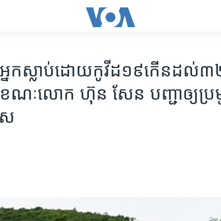
ា​​អ្នក​ស្លាប់​ដោយ​កូវីដ១៩​កើន​ដល់​៣២
ងៃ​ ខណៈ​លោក​ ហ៊ុន សែន ​បញ្ជា​ឲ្យ​ប្រ
ឈូស