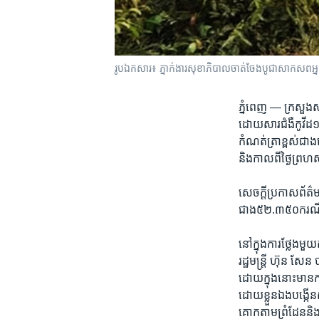
រូប​ឯកសារ៖ ភ្នាក់ងារសុខាភិបាលចាត់ចែងបូជាសាកសពអ្នកជំ
ភ្នំពេញ —
ក្រសួង​ស
ដោយសារ​ជំងឺ​កូវីដ១៩ក្
កំណត់​ត្រា​ខ្ពស់​ជាង​
និង​កាល​ពី​ថ្ងៃ​ព្រហស
សេចក្តី​ប្រកាស​ព័ត៌ម
ជាង​៥២.៣៥០​ករណី។ ច
នៅ​ក្នុង​ការ​ថ្លែង​មួ
រដ្ឋមន្រ្តី​ ហ៊ុន សែន 
ដោយ​ក្នុង​នោះ​មាន​ការ
ដោយ​ខ្លួនឯង​បង្កើន​ស
គោក​តាម​ព្រំដែន​និង