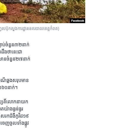
វេសប៊ុក​ស្នងការដ្ឋាននគរបាលខេត្តកំពត)
ាប់​ចំនួន​៣២​នាក់​
​ដឹង​ថា​នេះ​ជា​
ុធ​មាន​ចំនួន​២៧នាក់​
រណី​ឆ្លង​សរុប​មាន​
​៦៦០​នាក់។
្រហស្បតិ៍​លោក​នាយក
​យ៉ាង​ធ្ងន់​ធ្ងរ
័ស​រក​ជំងឺ​កូវីដ១៩​
េញ​ចូល​ទាំង​ផ្លូវ​