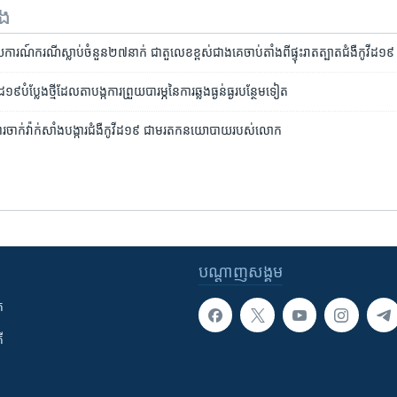
ទង
ណ៍​ករណី​ស្លាប់​ចំនួន​២៧នាក់ ​ជា​តួ​លេខ​ខ្ពស់​ជាង​គេ​ចាប់តាំង​ពី​ផ្ទុះ​រាតត្បាត​ជំងឺ​កូវីដ​១៩
​១៩​បំប្លែង​ថ្មី​ដែលតា​បង្ក​ការ​ព្រួយ​បារម្ភ​នៃ​ការ​ឆ្លង​ធ្ងន់ធ្ងរ​បន្ថែម​ទៀត
ចាក់​​វ៉ាក់សាំង​បង្ការ​ជំងឺកូវីដ១៩ ជា​​មរតក​នយោបាយ​​របស់​លោក​
បណ្តាញ​សង្គម
ក
ី