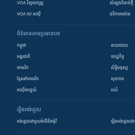
VOA ​វិទ្យាសាស្ត្រ
សំឡេង​ជំនាន់​ថ្មី
VOA 60 អាស៊ី
វេទិកា​អាស៊ាន
ព័ត៌មាន​តាមប្រធានបទ​
កម្ពុជា
នយោបាយ
អន្តរជាតិ
សេដ្ឋកិច្ច
អាមេរិក
សិទ្ធិមនុស្ស
ខ្មែរ​នៅអាមេរិក
សុខភាព
អាស៊ីអាគ្នេយ៍
អប់រំ
រៀន​​អង់គ្លេស
អង់គ្លេស​ជាមួយ​ម៉ានី​និង​ម៉ូរី
រៀន​​​​​​អង់គ្លេ