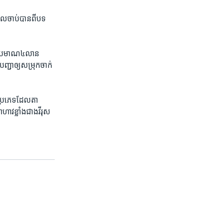
ែល​ចាប់​បាន​ពីបទ
្ឋ​ប្រមាណ​៤លាន​
ជា​ឲ្យ​សម្រុក​ចាក់​
ី​ប្រភេទ​ដែលតា ​
ហាវ​ខ្លាំង​ជាង​វីរុស​