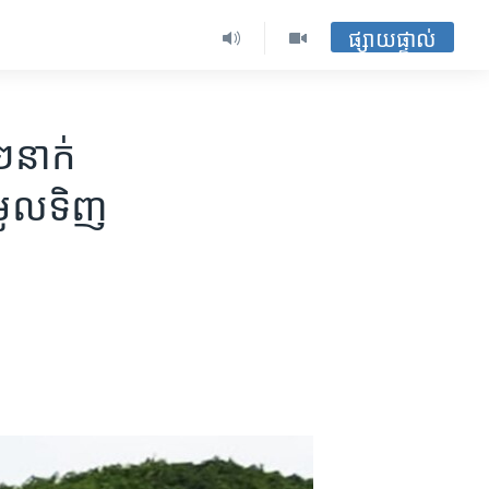
ផ្សាយផ្ទាល់
​នាក់​
មូល​ទិញ​