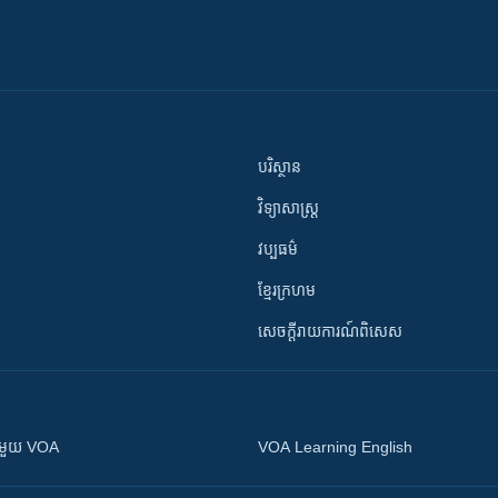
បរិស្ថាន
វិទ្យាសាស្រ្ត
វប្បធម៌
ខ្មែរក្រហម
សេចក្តីរាយការណ៍ពិសេស
ស​​ជាមួយ VOA
VOA Learning English