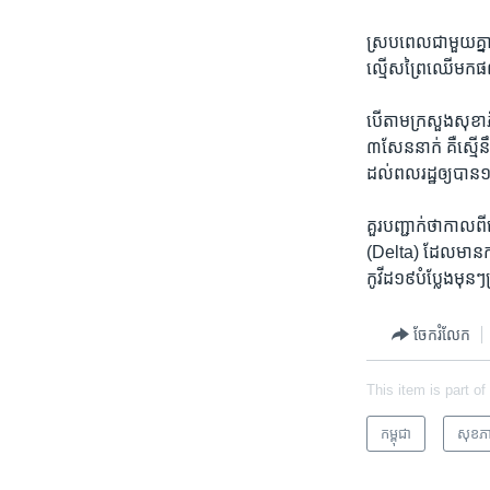
ស្រប​ពេល​ជាមួយ​គ្ន
ល្មើស​ព្រៃឈើ​មក​ផលិ
បើ​តាម​ក្រសួង​សុខាភិ
៣សែន​នាក់ គឺ​ស្មើ​ន
ដល់​ពលរដ្ឋ​ឲ្យ​បាន​១
គួរ​បញ្ជាក់​ថា​កាល​ពី
(Delta)​ ដែល​មាន​កម្រ
កូវីដ​១៩​បំប្លែង​មុ
ចែករំលែក
This item is part of
កម្ពុជា
សុខភ