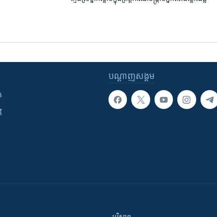
បណ្តាញ​សង្គម
ក
ី