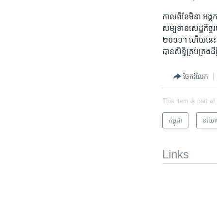
កាល​ពី​ខែ​មិនា​ អង្
សម្បទាន​សេដ្ឋកិច្ច​
២០១១​។​ ហើយ​នេះ​ គឺ​ជា
បាន​សិទ្ធិ​គ្រប់គ្រង​ដី
ចែករំលែក
This item is part of
កម្ពុជា
នយោ
Links