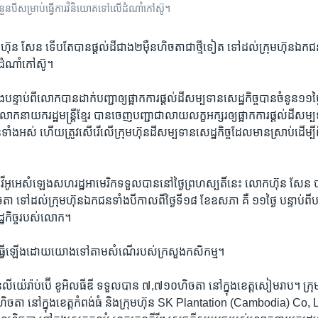
ំនួន​បី​សម្រាប់​ធ្វើ​ការវិនិយោគ​ទៅ​លើ​ដំណាំកៅស៊ូ។
ហ៊ុន ​សែន ​ទើបតែ​បាន​ផ្តល់​ដី​ជាង​២​ម៉ឺន​ហិចតា​ជា​ថ្មី​ទៀត​ ទៅ​ដល់​ក្រុមហ៊ុន​ឯកជន​ច
​ដំណាំកៅស៊ូ។
​បន្ទាប់​ពី​លោក​បាន​ដាក់​បញ្ជា​ឲ្យ​ផ្អាក​ការផ្តល់​ដីសម្បទាន​សេដ្ឋកិច្ច​បាន​ចំនូន​១១​ថ
​លោក​នាយក​រដ្ឋមន្ត្រី​ខ្មែរ​ បាន​ចេញ​បញ្ជា​ជា​លាយ​លក្ខអក្សរ​ឲ្យ​ផ្អាក​ការផ្តល់​ដីសម្ប
ទាំងអស់​ ហើយ​ត្រូវ​សើរើ​លើ​ក្រុមហ៊ុន​ដីសម្បទាន​សេដ្ឋកិច្ច​ដែល​មាន​ស្រាប់​ដើម្ប
វីអូអេ​សំឡេង​សហរដ្ឋ​អាមេរិក​ទទួល​បាន​នៅ​ថ្ងៃ​ព្រហស្បតិ៍​នេះ ​លោក​ហ៊ុន​ សែន​ ប
ទៅ​ដល់​ក្រុមហ៊ុន​ឯកជន​ទាំង​បី​កាល​ពី​ថ្ងៃ​ទី​១៨​ ខែ​ឧសភា ​គឺ​ ១១​ថ្ងៃ​ បន្ទាប់​ពី​បទ
្ឋកិច្ច​របស់​លោក។
​ធ្វើឡើង​ដោយយោង​ទៅ​តាម​សំណើ​របស់​ក្រសួង​កសិកម្ម។
ុន​លីយ៉េរ៉ាប់ប៊ើ ខូអិលធីឌី ​ទទួល​បាន​ ៧,៧១០​ហិចតា ​នៅ​ក្នុង​ខេត្ត​សៀមរាប។​ ក្
ចតា ​នៅ​ក្នុង​ខេត្ត​កំពង់ធំ ​និង​ក្រុមហ៊ុន​ SK Plantation (Cambodia) Co, Lt