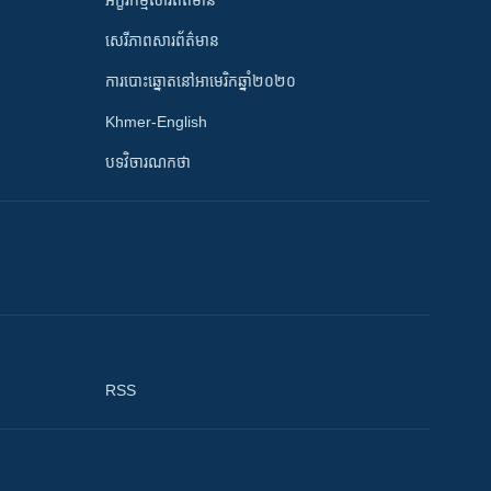
អក្ខរកម្មសារព័ត៌មាន
សេរីភាពសារព័ត៌មាន
ការបោះឆ្នោតនៅអាមេរិកឆ្នាំ២០២០
Khmer-English
បទវិចារណកថា
RSS