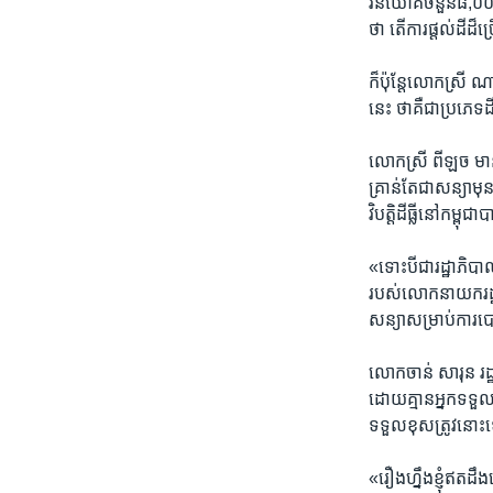
វិនិយោគ​ចំនួន​៨,០០០​
ថា​ តើ​ការ​ផ្តល់ដី​ដ
ក៏ប៉ុន្តែ​លោកស្រី ណ
នេះ​ ថា​គឺ​ជា​ប្រភេ
លោកស្រី ពីឡច មានប្
គ្រាន់តែ​ជា​សន្យា​មុន
វិបត្តិ​ដីធ្លី​នៅ​កម្
«ទោះ​បី​ជា​រដ្ឋាភិបាល
របស់​លោក​នាយក​រដ្ឋមន
សន្យា​សម្រាប់​ការប
លោក​ចាន់ សារុន ​រដ្ឋ
ដោយ​គ្មាន​អ្នកទទួល​
ទទួល​ខុសត្រូវ​នោះ​
«រឿង​ហ្នឹង​ខ្ញុំ​ឥត​ដឹ