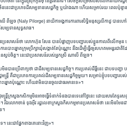
ហិចតា​ នៅ​ក្នុង​ស្រុក​កូនមុំ ​ខេត្ត​រតនគីរី។ សេចក្តី​សម្រេច​របស់​លោក​នាយក​រដ្ឋមន្ត្
៏​ច្រើន​នេះ​ជា​ប្រភេទដី​សម្បទាន​សេដ្ឋកិច្ច​ ឬ​យ៉ាងណា ​ហើយ​សម្រាប់​រយៈពេល​ប៉ុន្មាន​
ាលី ពីឡច (Naly Pilorge) នាយិកា​អង្គការ​ការពារ​សិទ្ធិមនុស្ស​លីកាដូ​ បាន​ហៅ​កា
ទ​ដី​សម្បទាន​សុទ្ធសាធ។
រសាសន៍​ថា លោក​ហ៊ុន ​សែន ​បាន​បំផ្លាញ​បទបញ្ជា​របស់​ខ្លួន​កាល​ពី​លើក​មុន ​
​ការបោះឆ្នោត​ក្រុមប្រឹក្សា​ឃុំសង្កាត់​តែ​ប៉ុណ្ណោះ ​នឹង​ដើម្បី​ធ្វើ​ឲ្យ​សហគម​អន្តរជាតិ​ដែ
ពុជា​បាន​ស្ងប់​ចិត្ត​។​ នេះ​ជា​ប្រសាសន៍​របស់​អ្នកស្រី ណាលី ពីឡច។
​មិនបាន​ប្រើពាក្យ​ថា ជា​ដី​សម្បទាន​សេដ្ឋកិច្ច។ ការ​ប្រគល់​ដីធ្លី​នេះ​ ជា​បទ​បញ្ជា​ បន
្ត្រី ​គឺ​ជា​ប្រភេទ​ការប្រគល់ដី​សម្បទាន​សេដ្ឋកិច្ច​មួយ។ សម្រាប់​ខ្ញុំ​បទបញ្ជា​របស់​
ោះឆ្នោត​ប៉ុណ្ណោះ ​ហើយ​វា​មិន​បាន​ចូល​ជា​ធរមាន​ទេ»។
មន្ត្រី​ក្រសួងកសិកម្ម​មិន​អាច​ធ្វើ​ទំនាក់ទំនង​បាន​ទេ​នៅ​ថ្ងៃ​នេះ​ ដោយសារ​តែ​ទូរសព្
។ ​រីឯ​លោក​ចាន់ ទុងអ៊ីវ ​រដ្ឋលេខា​ក្រសួងកិសកម្ម​មាន​ប្រសាសន៍​ថា ​នេះមិនមែន​ជ
ទេ។
ង​ទេ​។ ​នេះ​ជា​ផ្នែក​ខាង​គេ​នោះ​វិញ»។