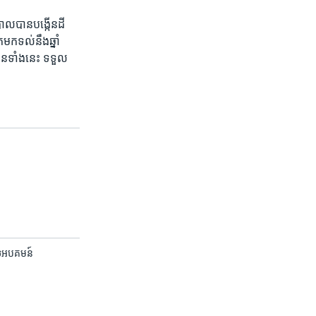
ាល​បាន​បង្កើន​ដី
​ទល់​នឹង​ឆ្នាំ​
ហ៊ុន​ទាំង​នេះ​ ទទួល
បទ​អបគមន៍​