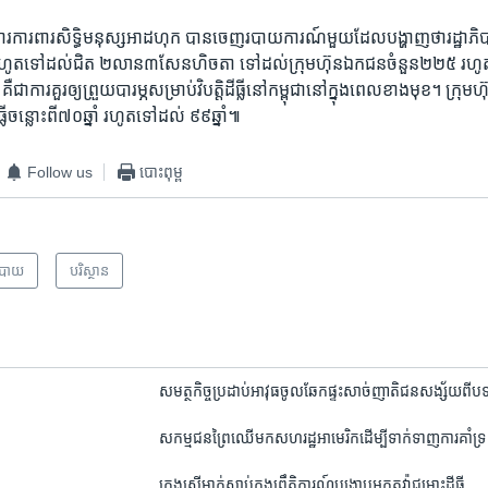
គការ​ការពារសិទ្ធិ​មនុស្ស​អាដហុក​ បាន​ចេញ​របាយការណ៍​មួយ​ដែល​បង្ហាញ​ថា​រដ្ឋាភិប
រហូត​ទៅ​ដល់​ជិត​ ២​លាន​៣​សែន​ហិចតា​ ទៅ​ដល់​ក្រុមហ៊ុន​ឯកជន​ចំនួន​២២៥ ​រហូត​មក
​ការ​គួរ​ឲ្យ​ព្រួយបារម្ភ​សម្រាប់​វិបត្តិ​ដីធ្លី​នៅ​កម្ពុជា​នៅ​ក្នុង​ពេល​ខាង​មុខ​។​ ក្រុម
ធ្លី​ចន្លោះ​ពី​៧០​ឆ្នាំ ​រហូត​ទៅ​ដល់​ ៩៩​ឆ្នាំ៕
Follow us
បោះពុម្ព
បាយ
បរិស្ថាន
សមត្ថកិច្ច​ប្រដាប់​អាវុធ​ចូលឆែក​ផ្ទះ​សាច់ញាតិ​ជន​សង្ស័យ​ពី
សកម្មជន​ព្រៃ​ឈើ​មក​សហរដ្ឋ​អាមេរិក​ដើម្បី​ទាក់ទាញ​ការគាំទ្រ​
កេ្មង​ស្រីម្នាក់​ស្លាប់​ក្នុង​ព្រឹត្តិការណ៍​បង្ក្រាប​អ្នក​តវ៉ា​ជម្លោះ​ដីធ្លី