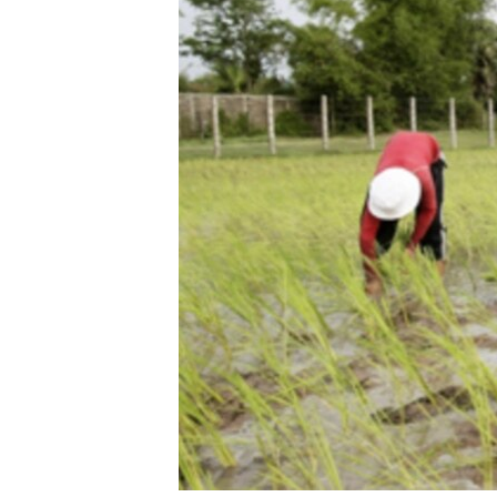
រចនា
សម្ព័ន្ធ​
រំលង​
និង​
ចូល​
ទៅ​
កាន់​
ទំព័រ​
ស្វែង​
រក