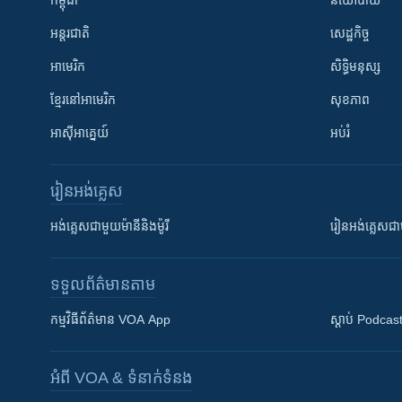
កម្ពុជា
នយោបាយ
អន្តរជាតិ
សេដ្ឋកិច្ច
អាមេរិក
សិទ្ធិមនុស្ស
ខ្មែរ​នៅអាមេរិក
សុខភាព
អាស៊ីអាគ្នេយ៍
អប់រំ
រៀន​​អង់គ្លេស
អង់គ្លេស​ជាមួយ​ម៉ានី​និង​ម៉ូរី
រៀន​​​​​​អង់គ្លេ
ទទួល​ព័ត៌មាន​តាម
កម្មវិធី​ព័ត៌មាន VOA App
ស្តាប់ Podcas
អំពី​ VOA & ទំនាក់ទំនង