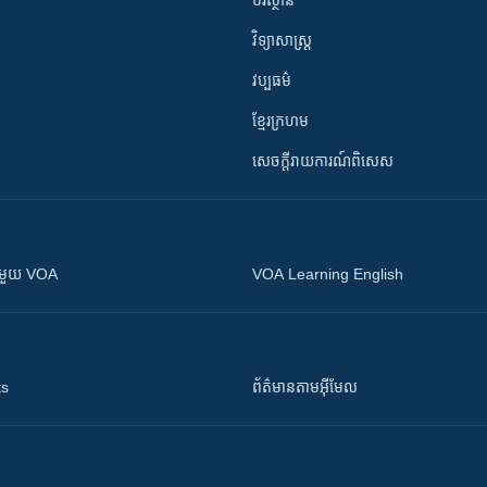
បរិស្ថាន
វិទ្យាសាស្រ្ត
វប្បធម៌
ខ្មែរក្រហម
សេចក្តីរាយការណ៍ពិសេស
ស​​ជាមួយ VOA
VOA Learning English
ts
ព័ត៌មាន​តាម​អ៊ីមែល