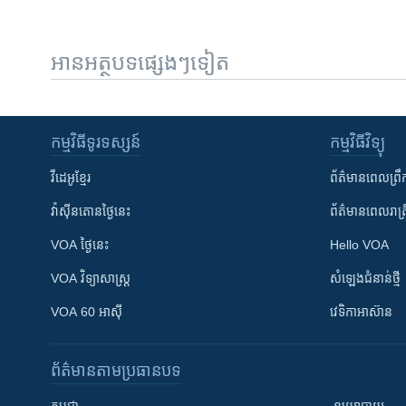
អានអត្ថបទផ្សេងៗទៀត
កម្មវិធី​ទូរទស្សន៍
កម្មវិធី​វិទ្យុ
វីដេអូ​ខ្មែរ
ព័ត៌មាន​ពេល​ព្រឹ
វ៉ាស៊ីនតោន​ថ្ងៃ​នេះ
ព័ត៌មាន​​ពេល​រាត្រ
VOA ថ្ងៃនេះ
Hello VOA
VOA ​វិទ្យាសាស្ត្រ
សំឡេង​ជំនាន់​ថ្មី
VOA 60 អាស៊ី
វេទិកា​អាស៊ាន
ព័ត៌មាន​តាមប្រធានបទ​