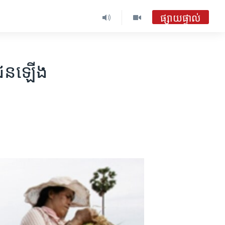
ផ្សាយផ្ទាល់
ឯកជន​ឡើង