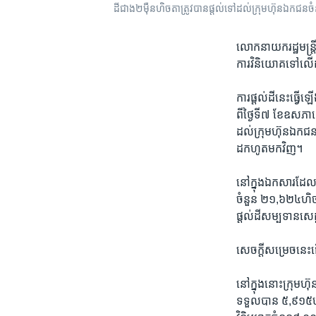
ដី​ជាង​២​ម៉ឺន​ហិចតា​ត្រូវ​បាន​ផ្តល់ទៅ​ដល់​ក្រុមហ៊ុន​ឯកជន​ច
លោក​នាយក​រដ្ឋមន្ត្រី​
ការវិនិយោគ​ទៅ​លើ
ការផ្តល់ដីនេះ​ធ្វើឡើង
ពី​ថ្ងៃ​ទី​៧ ​ខែ​ឧសភា
ដល់​ក្រុមហ៊ុន​ឯកជន​
ដកហូត​មក​វិញ។
នៅ​ក្នុង​ឯកសារ​ដែល​
ចំនួន​ ២១,៦២៤​ហិចតា​ 
ផ្តល់​ដីសម្បទាន​សេដ
សេចក្តីសម្រេចនេះ
នៅ​ក្នុងនោះ​ក្រុមហ៊
ទទួល​បាន​ ៥,៩១៥​ហិ