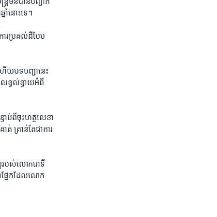
រី​មិន​បាន​បញ្ជាក់​
ឆ្នាំ​នោះ​ទេ។
រ​ប្រគល់​ដី​បែប​
ហើយ​បទ​បញ្ជា​នេះ​
ល​ខ្វល់ខ្វាយ​អំពី​
្ទាប់​ពី​ចុះហត្ថលេខា​
គាត់ ​គ្រាន់តែ​ជា​ការ
ទ​របស់​លោក​រោទិ៍​
ា​ផ្នែក​ដែល​លោក​