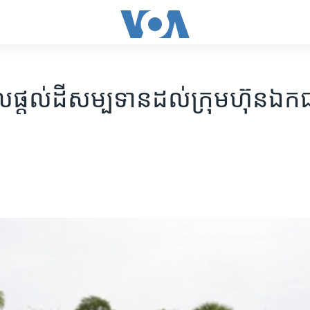
ាល​ផ្តល់​ដីសម្បទាន​ដល់​ក្រុមហ៊ុន​