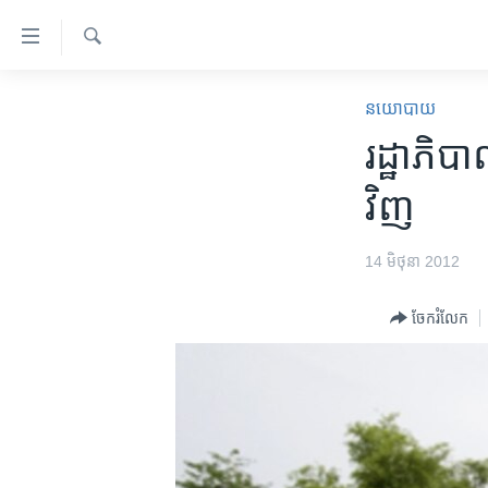
ភ្ជាប់​
ទៅ​
គេហទំព័រ​
ស្វែង​
កម្ពុជា
រក
នយោបាយ
ទាក់ទង
អន្តរជាតិ
រដ្ឋាភិប
រំលង​
និង​
អាមេរិក
វិញ​
ចូល​
ចិន
ទៅ​​
ទំព័រ​
ហេឡូវីអូអេ
14 មិថុនា 2012
ព័ត៌មាន​​
កម្ពុជាច្នៃប្រតិដ្ឋ
តែ​
ចែករំលែក
ម្តង
ព្រឹត្តិការណ៍ព័ត៌មាន
រំលង​
ទូរទស្សន៍ / វីដេអូ​
និង​
ចូល​
វិទ្យុ / ផតខាសថ៍
ទៅ​
កម្មវិធីទាំងអស់
ទំព័រ​