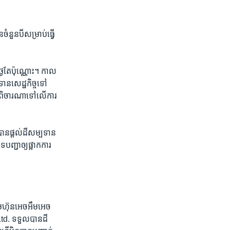
ំនួន​បី​សម្រាប់​ធ្វើ​
្ងៃ​តែ​ប៉ុណ្ណោះ។ កាល​
ទាន​សេដ្ឋកិច្ច​ទៅ​
ី​ពិចារណា​ទៅ​លើ​ការ​
ាន​ផ្តល់​ដីសម្បទាន​
បញ្ជា​ឲ្យ​ផ្អាក​ការ
រុមហ៊ុន​អេចអឹមអេច​
d. ​ទទួល​បាន​ដី​