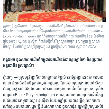
រចនា
សម្ព័ន្ធ​
Khmer English
រំលង​
និង​
បណ្តាញ​សង្គម
ចូល​
ក្រុមមន្ត្រីរដ្ឋាភិបាលជាន់ខ្ពស់កម្ពុជា​ បានលើកទឹកចិត្ត​និងកោតសរសើរដល់យុវជន នូ​
ទៅ​
សុីធា ដែលបានប្រឡងជាប់ទៅសិក្សានៅសាលាបច្ចេកទេស​ដ៏ល្បីនៅប្រទេសបារាំង «
កាន់​
Ecole Polytechnique»​ ក្នុង​ពិធី​មួយ​ក្នុងរាជធានីភ្នំពេញ​ កាលពីថ្ងៃទី១៦​ ខែសីហា​
ឆ្នាំ២០១៦។​ យុវជន នូ សុីធា គឺជានិស្សិតនៃវិទ្យាស្ថានបច្ចេកទេសកម្ពុជា ឬសាលា
ទំព័រ​
ភាសា
តិចណូ និងមកពីគ្រួសារក្រីក្រមួយក្នុងខេត្តសៀមរាប។ (ហ៊ាន​ សុជាតា/​ VOA)
ស្វែង​
រក
កន្លង​មក​ គុណភាព​​អប់រំ​នៅ​កម្ពុជា​រង​ការ​រិះ​គន់​ជា​បន្ត​បន្ទាប់​ថា​ មិន​ត្រូវ​បាន​​
អន្តរជាតិ​ទទួល​ស្គាល់។
ភ្នំពេញ —
ក្រុម​មន្ត្រីរដ្ឋាភិបាល​កម្ពុជា​ជាន់​ខ្ពស់​ នៅ​ថ្ងៃ​អង្គារ​នេះ​ បានអបអរ
សាទរ​ និង​លើក​ទឹក​ចិត្ត​ដល់​យុវជន​មួយ​រូប​ ដែល​បានប្រឡងជាប់​ទៅ​សិក្សា​
ជំនាញ​អគ្គិសនី​ និង​ថាមពលនៅ​សាលា​បច្ចេកទេស​ដ៏​ល្បី​នៅ​ប្រទេស​បារាំង​
ឈ្មោះ ​«Ecole Polytechnique»។​ ការ​ទទួល​បាន​អាហារូបករណ៍​ដ៏​កម្រ​
របស់​យុវជន​កម្ពុជា​ឈ្មោះ​ នូ ស៊ីធា​ វ័យ​២១​ឆ្នាំ​រូបនេះបាន​ធ្វើ​ឲ្យ​លោកហោ
ណាំហុង​ ឧបនាយក​រដ្ឋមន្ត្រី និង​លោក ហង់ ជួនណារ៉ុន រដ្ឋមន្ត្រី​ក្រសួង​អប់រំ​