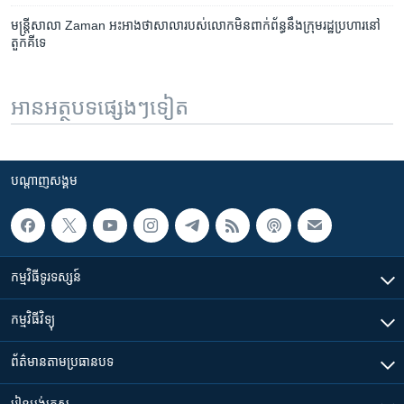
មន្ត្រី​សាលា Zaman អះអាង​ថា​សាលា​របស់​លោក​មិន​ពាក់ព័ន្ធ​នឹង​ក្រុម​រដ្ឋប្រហារ​នៅ​
តួកគីទេ
អានអត្ថបទផ្សេងៗទៀត
បណ្តាញ​សង្គម
កម្មវិធី​ទូរទស្សន៍
កម្មវិធី​វិទ្យុ
ព័ត៌មាន​តាមប្រធានបទ​