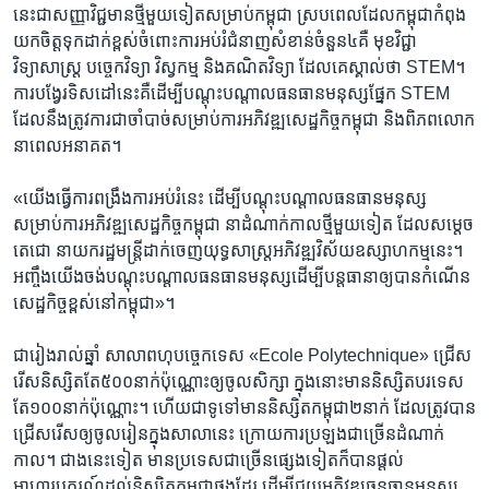
នេះ​ជា​សញ្ញា​វិជ្ជមាន​ថ្មី​មួយ​ទៀត​សម្រាប់​កម្ពុជា​ ស្រប​ពេល​ដែល​កម្ពុជា​កំពុង​
យក​ចិត្ត​ទុក​ដាក់​ខ្ពស់​ចំពោះ​ការ​អប់រំជំនាញ​សំខាន់​ចំនួន​៤​គឺ​ មុខ​វិជ្ជា
វិទ្យាសាស្ត្រ​ បច្ចេកវិទ្យា​ វិស្វកម្ម​ និង​គណិតវិទ្យា​ ​ដែល​គេ​ស្គាល់​ថា​ STEM។​
ការ​បង្វែរ​ទិសដៅ​នេះ​គឺដើម្បី​បណ្តុះ​បណ្តាល​ធនធាន​មនុស្ស​ផ្នែក ​STEM ​
ដែល​នឹងត្រូវ​ការ​ជា​ចាំ​បាច់សម្រាប់ការ​អភិវឌ្ឍ​សេដ្ឋកិច្ច​កម្ពុជា ​និង​ពិភព​លោក​
នា​ពេល​អនាគត។​
«យើង​ធ្វើការ​ពង្រឹង​ការ​អប់រំ​នេះ​ ដើម្បី​បណ្តុះ​បណ្តាល​ធនធាន​មនុស្ស​
សម្រាប់​ការ​អភិវឌ្ឍ​សេដ្ឋ​កិច្ច​កម្ពុជា​ នា​ដំណាក់កាល​ថ្មី​មួយ​ទៀត​ ដែល​សម្តេច​
តេជោ​ ​នាយករដ្ឋមន្ត្រី​ដាក់​ចេញ​យុទ្ធសាស្ត្រ​អភិវឌ្ឍ​វិស័យ​ឧស្សាហកម្ម​នេះ។ ​
អញ្ចឹងយើង​ចង់​បណ្តុះបណ្តាល​ធនធាន​មនុស្ស​ដើម្បី​បន្ត​ធានា​ឲ្យ​បាន​កំណើន​
សេដ្ឋកិច្ច​ខ្ពស់​នៅ​កម្ពុជា»។​
ជា​រៀង​រាល់​ឆ្នាំ​ សាលាពហុបច្ចេកទេស ​«Ecole Polytechnique» ​ជ្រើស​
រើស​និស្សិត​តែ​៥០០​នាក់​ប៉ុណ្ណោះឲ្យ​ចូលសិក្សា ​ក្នុង​នោះ​មាន​និស្សិត​បរទេស​
តែ​១០០​នាក់​ប៉ុណ្ណោះ។​ ហើយ​ជា​ទូទៅមាន​និស្សិតកម្ពុជា​២​នាក់​ ដែលត្រូវ​បាន​
ជ្រើសរើស​ឲ្យ​ចូល​រៀន​ក្នុង​សាលា​នេះ​ ក្រោយការ​ប្រឡងជា​ច្រើន​ដំណាក់​
កាល។​ ជាង​នេះ​ទៀត​ មាន​ប្រទេស​ជា​ច្រើន​ផ្សេង​ទៀតក៏​បាន​ផ្តល់​
អាហារូបករណ៍​ដល់​និស្សិត​កម្ពុជា​ផង​ដែរ​ ដើម្បី​ជួយ​អភិវឌ្ឍ​ធនធាន​មនុស្ស​