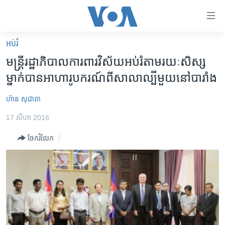
ភ្ជាប់​
ទៅ​
គេហទំព័រ​
អប់រំ
កម្ពុជា
ទាក់ទង
មន្ត្រី​រដ្ឋាភិបាល​ការពារ​វិស័យ​អប់រំ​តាម​រយៈ​សិស្ស​
រំលង​
អន្តរជាតិ
ម្នាក់​បាន​អាហារូបករណ៍​ពី​សាលា​ល្បី​មួយ​​នៅ​បារាំង​​​
និង​
អាមេរិក
ចូល​
ហ៊ាន សុជាតា
ទៅ​​
ចិន
ទំព័រ​
17 សីហា 2016
ហេឡូវីអូអេ
ព័ត៌មាន​​
ចែករំលែក
តែ​
កម្ពុជាច្នៃប្រតិដ្ឋ
ម្តង
ព្រឹត្តិការណ៍ព័ត៌មាន
រំលង​
និង​
ទូរទស្សន៍ / វីដេអូ​
ចូល​
វិទ្យុ / ផតខាសថ៍
ទៅ​
ទំព័រ​
កម្មវិធីទាំងអស់