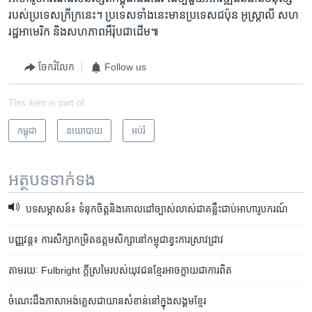
របស់​ប្រទេស​ក្រីក្រ​នេះ។ ប្រទេស​ទាំងនេះ​មានប្រទេសជប៉ុន ​អូស្ត្រាលី​ សហ​
រដ្ឋ​អាមេរិក​ និង​សហភាព​អឺរ៉ុប​ជា​ដើម៕
ចែករំលែក
Follow us
This item is part of
កម្ពុជា
នយោបាយ
អប់រំ
អត្ថបទ​ទាក់ទង
បទសម្ភាសន៍៖ ទំនុកចិត្តនិងគោលដៅច្បាស់លាស់ជាគន្លឹះជាប់អាហារូបករណ៍
បញ្ញវន្ត៖ ការ​សិក្សា​កម្រិត​​ឧត្តម​សិក្សា​នៅ​កម្ពុជា​ខ្វះ​ការ​ស្រាវជ្រាវ
តាម​រយៈ​ Fulbright ក្តី​ស្រមៃ​របស់​យុវជន​ខ្មែរ​អាច​ក្លាយ​ជា​ការពិត
ចំណេះ​ដឹង​ភាសា​អង់គ្លេស​ជា​យាន​សំខាន់​​នៅ​ក្នុង​សង្គម​ខ្មែរ