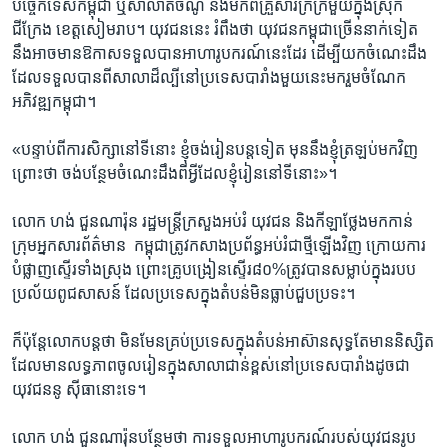
បច្ចេកទេស​កម្ពុជា​ ឬ​សាលា​តិចណូ​ និង​មក​ពី​គ្រួសារ​ក្រីក្រ​មួយ​ក្នុង​ស្រុក​
ជីក្រែង ​ខេត្ត​សៀមរាប។ ​យុវជន​នេះ​ រំពឹង​ថា ​យុវជន​កម្ពុជាច្រើន​នាក់ទៀត​
នឹង​អាច​មាន​ឱកាស​ទទួល​បាន​អាហារូបករណ៍​នេះ​ដែរ ដើម្បី​យក​ចំណេះ​ដឹង​
ដែល​ទទួល​បាន​ពី​សាលា​ដ៏​ល្បី​នៅ​ប្រទេស​បារាំង​មួយ​នេះ​មក​រួម​ចំណែក​
អភិវឌ្ឍ​កម្ពុជា។​
«បន្ទាប់​ពី​ការ​សិក្សា​នៅ​ទី​នោះ​ ខ្ញុំ​ចង់​រៀន​បន្ត​ទៀត​ មុន​នឹង​ខ្ញុំ​ត្រឡប់​មក​វិញ​
ព្រោះ​ថា​ ចង់​បន្ថែម​ចំណេះ​ដឹង​ពី​អ្វី​ដែល​ខ្ញុំ​រៀន​នៅ​ទីនោះ»។​
លោក ហង់ ជួនណារ៉ុន​ រដ្ឋ​មន្ត្រី​ក្រសួង​អប់រំ​ យុវជន​ និង​កីឡា​ថ្លែង​មក​កាន់​
ក្រុម​អ្នក​សារ​ព័ត៌មាន ​ កម្ពុជាត្រូវ​កសាង​ប្រព័ន្ធ​អប់រំ​ជា​ថ្មី​ឡើង​វិញ​ ក្រោយ​ការ​
បំផ្លាញ​ស្ទើរ​ទាំង​ស្រុង ​ព្រោះ​គ្រូ​បង្រៀន​ស្ទើរ​៨០%​ត្រូវ​បាន​សម្លាប់​ក្នុងរបប​
ប្រល័យ​ពូជសាសន៍​ ដែល​ប្រទេស​ក្នុង​តំបន់​មិន​ធ្លាប់​ជួប​ប្រទះ។​
ក៏​ប៉ុន្តែ​លោក​បន្ត​ថា​ មិន​មែន​គ្រប់​ប្រទេស​ក្នុង​តំបន់​អាស៊ាន​សុទ្ធ​តែ​មាន​និស្សិត​
ដែល​មាន​លទ្ធភាព​ចូល​រៀន​ក្នុង​សាលា​ជាន់ខ្ពស់​នៅ​ប្រទេស​បារាំងដូចជា
យុវជន​នូ ស៊ីធានោះ​ទេ។​
លោក ហង់ ជួនណារ៉ុន​បន្ថែម​ថា​ ការ​ទទួល​អាហារូបករណ៍​របស់​យុវជន​រូប​