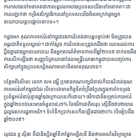
ការ​កសាង​ទៅ​អនាគត​ជា​ការ​បន្ត​វេន​កសាង​ប្រទេស​យើង​ទៅ​អនាគត។​ ជា​
ការ​បញ្ជាក់​ថា​ កម្រិត​សិក្សាធិការ​នៅ​ប្រទេស​យើង​មិន​អាក្រក់​ដូច​អ្នក​
នយោបាយ​ខ្លះ​បង្អាប់​នោះ​ទេ»។​
កន្លង​មក​ គុណភាពអប់រំ​នៅ​កម្ពុជា​រង​ការ​រិះ​គន់​ជា​បន្ត​បន្ទាប់​ថា​ មិន​ត្រូវ​បាន
អន្តរជាតិ​ទទួល​ស្គាល់។​ ​ជាក់ស្តែង​ ការ​រិះគន់​នេះ​ត្រូវ​គេ​ដឹង​ថា​ ឈានដល់ការ​
ប្តឹងគ្នា​រវាង​អ្នក​នយោបាយ​ និង​អ្នក​សារព័ត៌មាន​កាល​ពី​ឆ្នាំ​២០០៩​ ទាក់​ទង​នឹង​
ការ​លើក​ឡើង​ថា​ សញ្ញាប័ត្រ​យោធា​ដែល​មន្រ្តី​យោធា​កម្ពុជា​បាន​បញ្ចប់​ការ​
សិក្សា​នៅ​ក្នុង​ប្រទេស​វៀតណាម​នោះ​មិន​មាន​គុណភាព។​
បន្ថែម​ពីលើ​នេះ​ លោក សម រង្ស៊ី ​ប្រធាន​គណបក្ស​ជំទាស់​ក៏​បាន​រិះគន់​គុណ
ភាពអប់រំ​នៅ​កម្ពុជា​ដែរ​ បើ​ទោះ​ជា​មាន​កិច្ច​ខិតខំ​ប្រឹង​ប្រែ​ង​ក្នុង​ការ​កែ​ទម្រង់​
ប្រព័ន្ធ​អប់រំ​នា​ប៉ុន្មាន​ឆ្នាំ​ចុង​ក្រោយ​នេះ​ក៏​ដោយ។​ ​ថវិកា​ជាតិ​សម្រាប់​ការ​អប់រំ
ក្នុង​ឆ្នាំ​២០១៦​នេះ​មានចំនួន១៨,៣% នៃ​ថវិកា​ជាតិ​សរុប ស្មើ​នឹង​៥០២​លាន
ដុល្លារ​សហ​រដ្ឋ​អាមេរិក។ ទំហំ​ទឹក​ប្រាក់​នេះ​កើន​ឡើង​ជាង​២០% បើ​ធៀប​នឹង
ឆ្នាំ​២០១៥។​
យុវជន​ ​នូ ស៊ីធា ​គឺជា​និស្សិត​ឆ្នាំ​ទី៣ផ្នែក​អគ្គិសនី​ និង​ថាមពលនៃ​វិទ្យាស្ថាន​