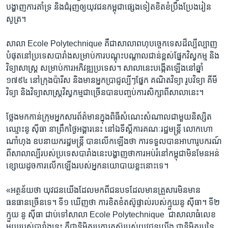
បង្ហាញ​ការ​គាំទ្រ​ និង​ជំរុញ​ឲ្យ​យុវជន​កម្ពុជា​ផ្សេង​ទៀត​ខិត​ខំ​ប្រឹង​ប្រែង​រៀន​
សូត្រ។​
សាលា​ Ecole ​Polytechnique​ គឺ​ជា​សាលា​ពហុ​បច្ចេកទេសដ៏​ល្បី​ល្បាញ​
បំផុត​នៅ​ប្រទេស​បារាំង​សម្រាប់ការ​បណ្តុះបណ្តាល​ជាន់​ខ្ពស់​ផ្នែក​វិស្វកម្ម ​និង​
វិទ្យា​សាស្ត្រ​ សម្រាប់​ការ​អភិវឌ្ឍ​ប្រទេស។​ សាលា​នេះ​បង្កើត​ឡើង​នៅ​ឆ្នាំ​
១៧៩៤​ ​នៅ​ក្រុង​ប៉ារីស ​និង​មាន​អ្នកប្រាជ្ញ​ល្បីៗ​ផ្នែក​ គណិតវិទ្យា​ រូបវិទ្យា ​គីមី
វិទ្យា ​និង​វិទ្យាសាស្រ្ត​វិស្វកម្ម​ជា​ច្រើន​បានបញ្ចប់​ការ​សិក្សា​ពី​សាលា​នេះ។
ថ្លែង​មក​កាន់​ក្រុម​អ្នក​សារព័ត៌មាន​ក្នុង​ពិធី​សំណេះ​សំណាល​ជាមួយ​និស្សិត​
ឈ្មោះ​នូ ស៊ីធា​ នា​ព្រឹក​ថ្ងៃ​អង្គារនេះ នៅ​ឯ​ទីស្តីការ​គណៈ​រដ្ឋមន្ត្រី លោកហោ
ណាំហុង ​ឧបនាយក​រដ្ឋមន្ត្រី ​បាន​លើក​ឡើង​ថា​ ការ​ទទួល​បាន​អាហារូបករណ៍​
ពី​សាលា​ល្បី​របស់​ប្រទេស​បារាំង​នេះ​បង្ហាញ​ថា​ការ​អប់រំ​នៅ​កម្ពុជា​មិនមែន​អន់
ខ្សោយដូចការ​លើកឡើង​របស់​អ្នក​នយោបាយ​ខ្លះ​នោះ​ទេ។
«អត្ថន័យ​ថា ​យុវជន​យើង​ដែល​មក​ពី​ជនបទ​ដែល​មាន​គ្រួសារ​មិន​មាន​
ធនធាន​ច្រើន​ទេ។​ ទី១​ ឃើញ​ថា ​ការ​ខិត​ខំ​តស៊ូ​ផ្ទាល់​របស់​ក្មួយ​នូ ស៊ីធា។ ​ទី២​ ​
ក្មួយ​ នូ ស៊ីធា ជាប់​ទៅ​សាលា​ Ecole ​Polytechnique​ ​ ជា​សាលា​ធំ​លេខ​
មួយ​របស់​បារាំង​នេះ គឺ​ជា​និមិត្តរូប​ការ​តស៊ូ​របស់​យុវជន​យើង​ ជា​និមិត្តរូប​នៃ​