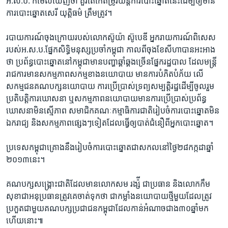
អ.ស.ប. ​ក៏​មើល​ឃើញ​ថា​ គួរតែ​កែ​តម្រូវ​យន្តការ​បោះឆ្នោត​នេះដើម្បី​ឲ្យ​មាន​
ការ​បោះឆ្នោត​សេរី ​យុត្តិធម៌ ​ត្រឹមត្រូវ។​
របាយ​ការណ៍​ចុង​ក្រោយ​របស់​លោកស៊ូយ៉ា ស៊ូបេឌី​ អ្នក​រាយ​ការណ៍​ពិសេស​
របស់​អ.ស.ប.​ផ្នែក​សិទ្ធិ​មនុស្ស​ប្រចាំ​កម្ពុជា​ កាលពី​ចុង​ខែ​សីហា​បាន​អះអាង​
ថា​ ប្រព័ន្ធ​បោះឆ្នោត​នៅ​កម្ពុជា​មាន​បញ្ហា​ឆ្គាំឆ្គង​ច្រើន​ផ្នែក​រដ្ឋបាល​ ដែល​មន្ត្រី​
រាជការ​មាន​សកម្មភាព​សកម្មខាង​នយោបាយ​ មានការ​បំភិត​បំភ័យ​ លើ​
សកម្មជន​គណបក្ស​នយោបាយ​ ការ​ប្រើប្រាស់​ទ្រព្យ​សម្បត្តិ​រដ្ឋ​ដើម្បី​ចូលរួម​
ប្រតិបត្តិការ​ឃោសនា​ ឬ​សកម្មភាព​នយោបាយ​មាន​ការ​ប្រើប្រាស់​ប្រព័ន្ធ​
ឃោសនា​មិន​ស្មើភាព ​សមាជិក​គណៈកម្មាធិការ​ជាតិ​រៀបចំ​ការបោះឆ្នោត​មិន
ឯករាជ្យ​ និង​សកម្មភាព​ផ្សេងៗ​ទៀត​ដែល​ធ្វើ​ឲ្យ​បាត់​ជំនឿ​ពីអ្នក​បោះឆ្នោត។
​ប្រទេស​កម្ពុជា​គ្រោង​នឹង​រៀបចំ​ការ​បោះឆ្នោត​ជា​សកល​នៅថ្ងៃ​២៨​កក្កដា​ឆ្នាំ​
២០១៣​នេះ។​
គណបក្ស​សង្គ្រោះជាតិ​ដែល​មាន​លោក​សម រង្ស៉ី​ ជាប្រធាន​ និង​លោកកឹម
សុខា​ជា​អនុប្រធាន​ត្រូវ​គេ​ចាត់​ទុក​ថា​ ជា​កម្លាំង​នយោបាយ​ថ្មីមួយ​ដែល​ត្រូវ​
ប្រកួត​ជាមួយ​គណបក្ស​ប្រជាជន​កម្ពុជា​ដែល​កាន់​អំណាច​ជាង​៣០​ឆ្នាំ​មក​
ហើយ​នោះ៕