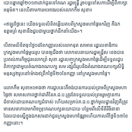
បោះឆ្នោត​ឆ្នាំ២០១៣​ដាក់ជូន​ទៅ​គណៈ​រដ្ឋមន្ត្រី​ រួចបន្ត​ទៅសភា​ដើម្បី​ពិភាក្សា​
អនុម័ត។ ​នេះ​បើតាម​ការ​អះអាង​របស់​លោក​កឹម សុខា៖​
«ឥឡូវ​ថ្ងៃ​នេះ​ យើង​ទទួល​លិខិត​ឆ្លើយតប​ពីក្រសួង​មហាផ្ទៃ​មក​វិញ​ គឺ​ឯក
ឧត្តមព្រំ សុខា​នឹង​ជួប​ជាមួយ​ថ្នាក់ដឹក​នាំ​យើង»។​
បើតាម​លិខិត​ចុះ​ថ្ងៃ១៨​ខែ​កញ្ញា​របស់លោក​នុត ​សាអាន​ រដ្ឋលេខាធិការ​
ក្រសួង​មហាផ្ទៃ​មួយរូប​ បាន​ឲ្យ​ដឹង​ថា​ លោក​ឧបនាយក​រដ្ឋមន្ត្រី​ស ខេង​បាន​
ប្រគល់​ភារកិច្ច​ជូន​លោកព្រំ សុខា​ រដ្ឋលេខា​ក្រសួង​មហាផ្ទៃ​ដើម្បី​ទទួល​ជួប​
ពិភាក្សា​ជាមួយ​តំណាង​គណបក្ស​ សម រង្ស៉ី​ពីរ​រូប​និង​តំណាង​គណបក្ស​សិទ្ធិ​
មនុស្ស​២រូប​នៅម៉ោង​៩ព្រឹក​ថ្ងៃទី២០​ខែ​កញ្ញា​ នៅក្រសួង​មហាផ្ទៃ។​
លោកកឹម សុខា​អះអាង​ថា​ ការ​ជួប​នេះ​គឺ​ចង់​បាន​ការ​យល់ព្រម​ពីក្រសួង​មហា​
ផ្ទៃ​ថា​ សមាស​ភាព​ថ្នាក់ជាតិ​នៃ​គ.ជ.ប.​ត្រូវតែ​ទទួល​យល់​ព្រម​រួម​គ្មាន​ការ​
ជំទាស់​ដោយ​គណបក្ស​ជំទាស់​ ហើយ​សម្រាប់​គ.ជ.ប.ថ្នាក់​មូលដ្ឋាន​វិញ​គឺ​ត្រូវ​
មាន​សមាភាព​មក​ពី​ចម្រុះ​គណបក្ស​នយោបាយ បន្ថែម​ពី​លើ​នីតិវិធី​នានា​
ដែល​បាន​ស្នើក្នុង​ឯកសារ​ដាក់ជូន​ក្រសួង​មហាផ្ទៃ​រួច​ហើយ​កាលពី​ថ្ងៃ​ទី១៣​ខែ​
កញ្ញា​នោះ។