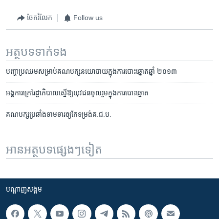
ចែករំលែក
Follow us
អត្ថបទ​ទាក់ទង
បញ្ហា​ប្រឈម​សម្រាប់​គណបក្ស​នយោបាយ​ក្នុងការ​បោះឆ្នោត​ឆ្នាំ​ ២០១៣
អង្គការ​ក្រៅ​រដ្ឋាភិបាល​ស្នើ​ឱ្យ​យុវជន​ចូលរួម​ក្នុង​ការ​បោះឆ្នោត​
គណបក្សប្រឆាំងទាមទារឲ្យកែទម្រង់គ.ជ.ប.​
អានអត្ថបទផ្សេងៗទៀត
បណ្តាញ​សង្គម