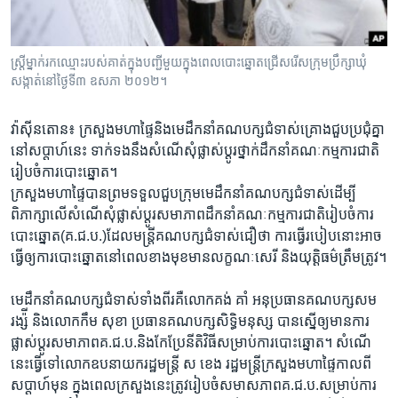
រចនា
សម្ព័ន្ធ​
Khmer English
រំលង​
ស្ត្រីម្នាក់​រកឈ្មោះ​របស់គាត់ក្នុងបញ្ជី​មួយក្នុង​ពេល​បោះឆ្នោត​ជ្រើសរើស​ក្រុមប្រឹក្សា​ឃុំ
និង​
បណ្តាញ​សង្គម
សង្កាត់នៅ​ថ្ងៃទី៣ ឧសភា ២០១២។
ចូល​
ទៅ​
​វ៉ាស៊ីនតោន៖ ក្រសួង​មហាផ្ទៃ​និងមេដឹកនាំ​គណបក្សជំទាស់​គ្រោង​ជួប​ប្រជុំគ្នា​
កាន់​
នៅ​សប្តាហ៍​នេះ ​ទាក់ទង​នឹង​សំណើ​សុំ​ផ្លាស់ប្តូរ​ថ្នាក់​ដឹកនាំ​គណៈ​កម្មការ​ជាតិ​
ទំព័រ​
ភាសា
រៀបចំ​ការ​បោះ​ឆ្នោត។​
ស្វែង​
ក្រសួង​មហាផ្ទៃ​បាន​ព្រម​ទទួល​ជួបក្រុម​មេដឹកនាំ​គណបក្ស​ជំទាស់​ដើម្បី​
រក
ពិភាក្សា​លើ​សំណើ​សុំ​ផ្លាស់ប្តូរ​សមាភាព​ដឹកនាំ​គណៈកម្មការ​ជាតិ​រៀបចំ​ការ​
បោះឆ្នោត​(គ.ជ.ប.)​ដែល​មន្ត្រី​គណបក្ស​ជំទាស់​ជឿ​ថា​ ការ​ធ្វើ​របៀប​នោះ​អាច​
ធ្វើឲ្យ​ការ​បោះ​ឆ្នោត​នៅពេល​ខាង​មុខ​មាន​លក្ខណៈ​សេរី ​និង​យុត្តិធម៌​ត្រឹមត្រូវ។​
មេដឹកនាំ​គណបក្ស​ជំទាស់​ទាំងពីរ​គឺ​លោក​គង់ គាំ​ អនុប្រធាន​គណបក្ស​សម
រង្ស៉ី​ និង​លោកកឹម សុខា​ ប្រធាន​គណបក្ស​សិទ្ធិ​មនុស្ស ​បានស្នើ​ឲ្យ​មាន​ការ​
ផ្លាស់ប្តូរ​សមាភាព​គ.ជ.ប.​និង​កែប្រែ​នីតិវិធី​សម្រាប់​ការ​បោះឆ្នោត។ សំណើ​
នេះ​ធ្វើ​ទៅ​លោក​ឧបនាយក​រដ្ឋមន្ត្រី​ ស ខេង​ រដ្ឋមន្ត្រី​ក្រសួង​មហាផ្ទៃ​កាលពី​
សប្តាហ៍​មុន​ ក្នុងពេល​ក្រសួង​នេះ​ត្រូវ​រៀបចំ​សមាសភាព​គ.ជ.ប.​សម្រាប់​ការ​