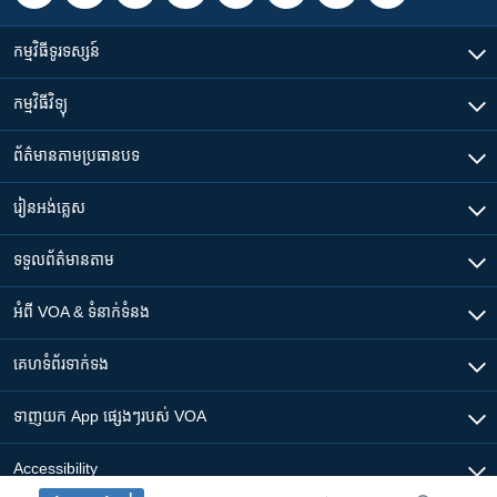
កម្មវិធី​ទូរទស្សន៍
កម្មវិធី​វិទ្យុ
ព័ត៌មាន​តាមប្រធានបទ​
រៀន​​អង់គ្លេស
ទទួល​ព័ត៌មាន​តាម
អំពី​ VOA & ទំនាក់ទំនង
គេហទំព័រ​​ទាក់ទង
ទាញយក​ App ផ្សេងៗ​របស់​ VOA
Accessibility