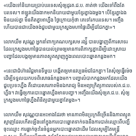
«យើង​ទៅ​និយាយ​ប្រាប់​បរទេស​សុំ​ឲ្យ​ដូរគ.ជ.ប.​ គាត់​ថា​ យើង​ទៅ​ពឹង​តែ​
បរទេស។​ ឥឡូវ​យើង​ងាក​មក​និយាយ​ជាមួយ​ខ្មែរ​គ្នា​ឯង​ម្តង។​ បើខ្មែរ​គ្នា​ឯង​
មិន​យល់​គ្នា ​មិនគិត​គ្នា​អាហ្នឹង​ ថ្ងៃក្រោយ​កុំថា​ គេ​ទៅ​រក​បរទេស។​ ​អញ្ចឹង​
ហើយ​បាន​ជា​យើង​ចង់ជួប​ជាមួយ​ក្រសួង​មហាផ្ទៃ​ដើម្បី​ជជែក​គ្នា»។​
លោកយឹម សុវណ្ណ​ អ្នកនាំពាក្យ​គណបក្ស​សម រង្ស៉ី​ បាន​បង្ហាញ​ពី​ការ​សាទរ ​
ដែលក្រសួង​មហាផ្ទៃ​បាន​យល់ព្រមឲ្យ​មាន​ការ​ពិភាក្ស​គ្នា​ដើម្បី​ដោះស្រាយ​
បញ្ហា​ដែល​បង្ក​ឲ្យ​មាន​ភាព​ស្មុគស្មាញ​ក្នុង​ពេល​បោះឆ្នោត​កន្លង​មក។​
«នេះ​ជា​ជំហ៊ាន​វិជ្ជមាន​ទីមួយ​ បង្កើត​ឲ្យ​មាន​វប្បធម៌​ជជែក​គ្នា។​ តែ​សុំឲ្យ​ធ្វើ​ម៉េច​
ដើម្បី​ទទួល​យក​បទ​ពិសោធន៍​កន្លង​មក។ ​បញ្ហា​លំបាក​កន្លងមក​ដែល​យើង​
ជួប​ប្រទះ​ហ្នឹង​ គឺ​ដោយសារ​ភាព​មិន​ឯករាជ្យ​ មិនអព្យាក្រិត្យ​ភាពរបស់​គ.ជ.ប.​
ហ្នឹង។​ វាធ្វើឲ្យ​ការ​បោះឆ្នោត​ហ្នឹង​មាន​បញ្ហា។​ អញ្ចឹង​យើង​សុំឲ្យ​គ.ជ.ប.​ សុំឲ្យ​
ក្រសួង​មហាផ្ទៃ​ហ្នឹង​ពិនិត្យ​ជាមួយ​គ្នា​តែ​ម្តង»។​
លោក​យឹម សុវណ្ណ​បាន​អះអាង​ដែរ​ថា​ មានភាព​មិនប្រក្រតី​ច្រើន​និង​ភាព​ស្មុគ
ស្មាញ​ដែល​កើត​ឡើង​នៅក្នុង​ការ​បោះឆ្នោត​ទាក់ទង​នឹង​ការ​បាត់ឈ្មោះ​ពី​បញ្ជី​
ចុះឈ្មោះ​ ការ​ធ្លាក់​ចុះ​នៃ​ចំនួន​អ្នក​បោះឆ្នោត​ជាដើម​ ដែល​សូម្បីតែ​មន្ត្រី​