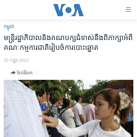
ភ្ជាប់​
ទៅ​
គេហទំព័រ​
កម្ពុជា
កម្ពុជា
ទាក់ទង
មន្ត្រី​រដ្ឋាភិបាល​និង​គណបក្ស​ជំទាស់​នឹង​ពិភាក្សា​អំពី​
រំលង​
អន្តរជាតិ
គណៈកម្មការ​ជាតិ​រៀបចំ​ការ​បោះ​ឆ្នោត​
និង​
អាមេរិក
ចូល​
20 កញ្ញា 2012
ទៅ​​
ចិន
ទំព័រ​
ចែករំលែក
ហេឡូវីអូអេ
ព័ត៌មាន​​
តែ​
កម្ពុជាច្នៃប្រតិដ្ឋ
ម្តង
ព្រឹត្តិការណ៍ព័ត៌មាន
រំលង​
និង​
ទូរទស្សន៍ / វីដេអូ​
ចូល​
វិទ្យុ / ផតខាសថ៍
ទៅ​
ទំព័រ​
កម្មវិធីទាំងអស់