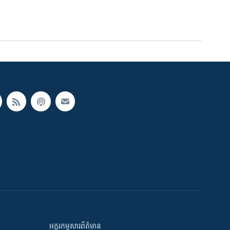
អក្ខរកម្មសារព័ត៌មាន