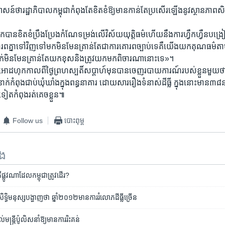
ា​រដ្ឋាភិបាល​កម្ពុជា​កំពុង​តែ​ខិតខំ​ឱ្យ​មាន​កាន់​តែ​ប្រសើរ​ឡើង​នូវ​ស្ថានភាព​សិទ្
ាន​ខិតខំ​ប្រឹង​ប្រែង​កំណែ​ទម្រង់​លើ​វិស័យ​យុត្តិធម៌​ហើយនឹង​ការ​ហ្វឹក​ហ្វឺន​បង្រៀន​មន
ោរព​គ្នា​ទៅវិញ​ទៅមក​មិន​មែន​គ្រាន់​តែជាការ​គោរព​ច្បាប់​ទេ​គឺយើង​យក​គុណធម៌​តាម
ក្រក់​មិន​មែន​គ្រាន់​តែ​យក​ខុសនិង​ត្រូវ​យក​មក​ពិចារណា​នោះទេ»។​
​អាដហុក​កាលពី​ថ្ងៃ​ព្រហស្បតិ៍​សប្តាហ៍មុនបាន​ចេញ​របាយ​ការណ៍​របស់​ខ្លួន​មួយថា
​កំពុង​ជាប់​ឃុំ​ឃាំង​ក្នុង​ពន្ធនាគារ ​ដោយ​សារ​រឿង​ទំនាស់​ដី​ធ្លី​ ក្នុង​នោះ​មាន​៣៨​នាក
ត​កំពុង​រត់​គេច​ខ្លួន៕​
Follow us
បោះពុម្ព
ទង
ើ​ផ្លូវ​ណា​ដែល​កម្ពុជា​ត្រូវ​ដើរ?
​មនុស្ស​បង្ហាញ​ថា ​ឆ្នាំ​២០១២​មាន​ការ​រំលោភដីធ្លី​ច្រើន​​
ន្ត្រី​ប៉ូលិស​នាំ​ឱ្យ​មាន​ការរិះគន់​