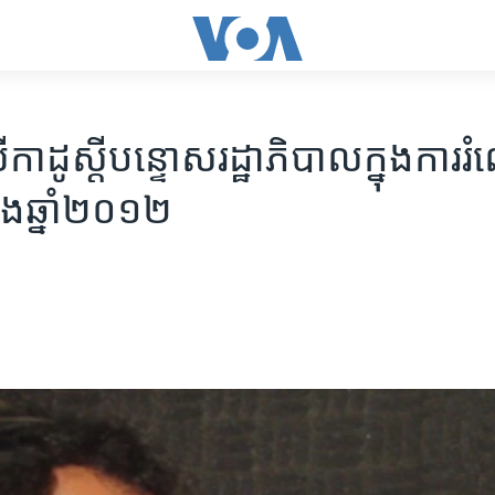
ីកាដូ​ស្តីបន្ទោស​រដ្ឋាភិបាល​ក្នុង​ការរំ
នុង​ឆ្នាំ​២០១២