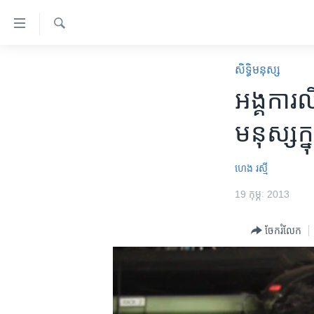
ភ្ជាប់​
ទៅ​
គេហទំព័រ​
ស្វែង​
កម្ពុជា
រក
សិទ្ធិ​មនុស្ស
ទាក់ទង
អន្តរជាតិ
អង្គការ​ល
រំលង​
និង​
អាមេរិក
មនុស្ស​ក្
ចូល​
ចិន
ទៅ​​
ទំព័រ​
ហេឡូវីអូអេ
ហេង រស្មី
ព័ត៌មាន​​
កម្ពុជាច្នៃប្រតិដ្ឋ
19 កុម្ភៈ 2013
តែ​
ម្តង
ព្រឹត្តិការណ៍ព័ត៌មាន
ចែករំលែក
រំលង​
ទូរទស្សន៍ / វីដេអូ​
និង​
ចូល​
វិទ្យុ / ផតខាសថ៍
ទៅ​
កម្មវិធីទាំងអស់
ទំព័រ​