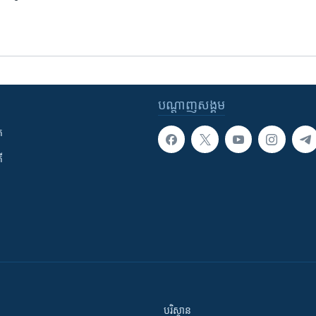
បណ្តាញ​សង្គម
ក
ី
បរិស្ថាន