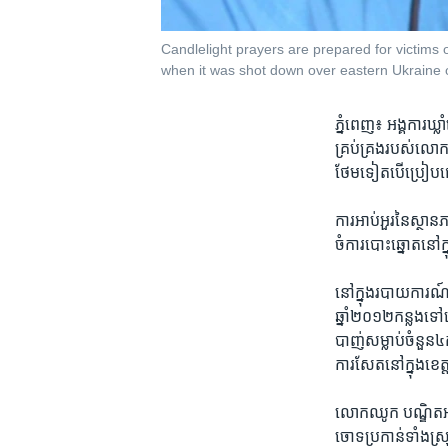
Candlelight prayers are prepared for victims 
when it was shot down over eastern Ukraine 
ភ្នំពេញ៖​ អង្គការ​ឃ្ល
គ្រប់គ្រង​របស់​លោក​ន
ថែម​ទៀត​បើប្រៀប​ធៀ
ការ​អាប់​អួរ​នៃ​ស្ថាន​
ចំការ​បោះឆ្នោត​នៅក្
នៅក្នុង​របាយការណ៍​
ឆ្នាំ២០១២​កន្លង​ទៅន
បាញ់​សម្លាប់​ចំនួន​៤
ការ​សែត​នៅ​ក្នុង​ខេត្ត
លោក​ឈូក បណ្ឌិត​អតីត
ចោទ​ប្រកាន់​ទាំង​ស្រ