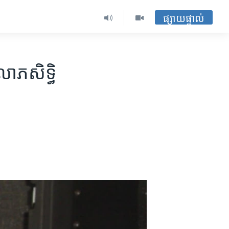
ផ្សាយផ្ទាល់
លោភសិទ្ធិ​