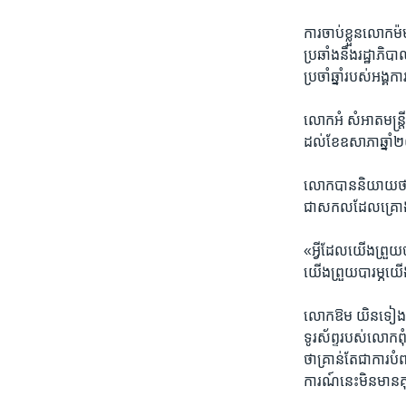
ការ​ចាប់​ខ្លួន​លោក​ម៉
ប្រឆាំង​នឹង​រដ្ឋាភិបា
ប្រចាំឆ្នាំ​របស់​អង្គក
លោក​អំ សំអាត​មន្ត្រី
ដល់​ខែឧសាភា​ឆ្នាំ​២
លោក​បាន​និយាយ​ថា​កា
ជាសកល​ដែល​គ្រោង​ធ្វ
«អ្វី​ដែល​យើង​ព្រួយ​
យើង​ព្រួយ​បារម្ភ​យើង
លោក​ឱម យិនទៀង​ ប្រធ
ទូរស័ព្ទ​របស់​លោក​ពុ
ថា​គ្រាន់​តែ​ជា​កា
ការណ៍នេះ​មិនមាន​គុ