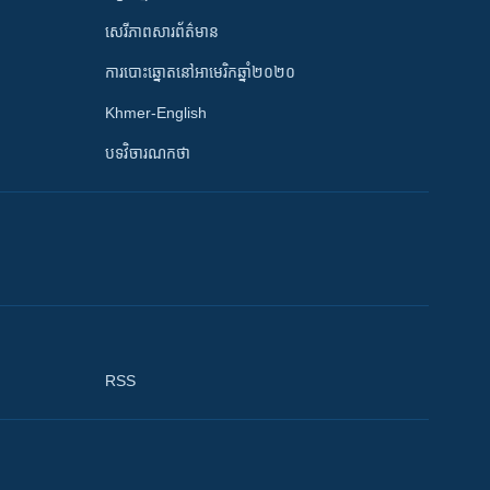
សេរីភាពសារព័ត៌មាន
ការបោះឆ្នោតនៅអាមេរិកឆ្នាំ២០២០
Khmer-English
បទវិចារណកថា
RSS