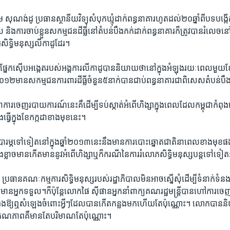
ម សុណង់ដូ​ ប្រធាន​ស្ថានីយ​វិទ្យុ​សំបុក​ឃ្មុំ​ដាក់​ពន្ធនាគា​រហូត​ដល់​២០​ឆ្នាំ​ពី​បទ​បង្
ល​ និង​ការ​ចាប់​ខ្លួន​សកម្មជន​ដីធ្លី​នៅ​តំបន់​បឹង​កក់​ដាក់​ពន្ធនាគារ​ក៏​ត្រូវ​បាន​រំលេច
ារ​សិទ្ធិមនុស្ស​លី​កាដូដែរ។​
​ផ្នែក​ស៊ើប​អង្កេត​របស់​អង្គការ​លីកាដូ​បាន​និយាយ​ថា​នៅក្នុង​អំឡុង​រយៈពេល​មួយ​ខែគ
០១២​មាន​សកម្មជន​ការពារ​ដីធ្លីចំនួន​៥នាក់​បានជាប់​ពន្ធនាគារ​ជាពិសេស​តំបន់​បឹ
រ​ចេញ​របាយការណ៍​នេះ​គឺដើម្បី​ទប់ស្កាត់​អំពើ​ហិង្សា​ក្នុង​ពេល​ដែល​កម្ពុជា​កំពុង​
ើ​ក្នុង​ខែកក្កដា​ខាង​មុខនេះ។​
បារម្ភ​ទៅទៀត​នៅ​ក្នុង​ឆ្នាំ​២០១៣​នេះ​នឹង​មាន​ការ​បោះ​ឆ្នោត​ជាតិ​នាពេល​ខាង​មុខផង​ដ
​ខ្លាច​មាន​កើត​មាន​នូវ​អំពើ​ហិង្សា​ឬ​ក៏​ករណី​នៃ​ការ​រំលោភ​សិទ្ធិ​មនុស្ស​បន្តទៅ​ទៀត
ាន​គណៈ​កម្មការ​សិទ្ធិ​មនុស្ស​របស់​រដ្ឋាភិបាល​មិន​អាច​ស្នើ​សុំ​ដើម្បី​ទំនាក់​ទំន
ំមាន​អ្នក​ទទួល។​ក៏ប៉ុន្តែ​លោក​ផៃ ស៊ីផាន​អ្នក​នាំពាក្យ​គណ​រដ្ឋ​មន្ត្រី​បាន​ហៅ​ការ​
រ​បំពង​ឱ្យឮសំឡេង​ចំពោះអ្វីៗ​ដែល​បាន​កើត​កន្លង​មក​ហើយ​តែ​ប៉ុណ្ណោះ។ លោក​បា
ណភាព​គឺ​មាន​តែ​បរិមាណ​តែ​ប៉ុណ្ណោះ​។​