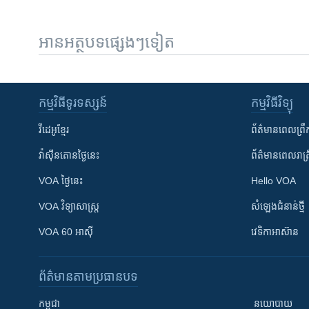
អានអត្ថបទផ្សេងៗទៀត
កម្មវិធី​ទូរទស្សន៍
កម្មវិធី​វិទ្យុ
វីដេអូ​ខ្មែរ
ព័ត៌មាន​ពេល​ព្រឹ
វ៉ាស៊ីនតោន​ថ្ងៃ​នេះ
ព័ត៌មាន​​ពេល​រាត្រ
VOA ថ្ងៃនេះ
Hello VOA
VOA ​វិទ្យាសាស្ត្រ
សំឡេង​ជំនាន់​ថ្មី
VOA 60 អាស៊ី
វេទិកា​អាស៊ាន
ព័ត៌មាន​តាមប្រធានបទ​
កម្ពុជា
នយោបាយ