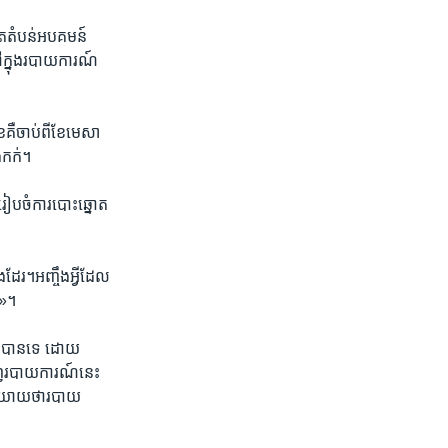
កើត​តំបន់​អបគមន៍​
​នៅ​ក្នុង​របាយការណ៍​
ឺ​ចាប់​ពី​ខែ​មេសា​
ងកក់។​
រៀប​ចំការ​បោះ​ឆ្នោត​
ែរ​។​អញ្ចឹងអ្វី​ដែល​
»។​
ង​បាន​ទេ​ ដោយ​
ចេញ​របាយ​ការណ៍​នេះ​
ន​និយាយថា​របាយ