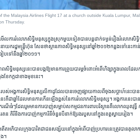
of the Malaysia Airlines Flight 17 at a church outside Kuala Lumpur, Mal
on Thursday.
ាំមើល​ការ​រំលោភ​សិទ្ធិមនុស្ស​ក្នុង​ស្រុក​មួយទៀត​បាន​បន្ត​ដាក់​ទម្ងន់​រឿង​រំលោភ​សិទ្ធិ
ាយក​រដ្ឋមន្ត្រី​ហ៊ុន សែន​ថា​ស្ថានភាព​សិទ្ធិមនុស្ស​នៅ​ឆ្នាំ​២០១២​កន្លង​ទៅ​នេះ​កាន់​
ប​ទៅ​នឹង​ឆ្នាំ​២០១១។​
ភាព​សិទ្ធិ​មនុស្ស​នេះ​បាន​បង្ក​ឱ្យមាន​ការ​ព្រួយ​បារម្ភ​ចំពោះ​អំពើ​ហិង្សា​ក្នុងពេល​ដែល​ក
នុង​ខែ​កក្កដាខាង​មុខនេះ។​
របស់​អង្គការ​សិទ្ធិមនុស្ស​លីកាដូ​ដែល​បានចេញផ្សាយ​កាល​ពី​ចុង​សប្តាហ៍​នេះ​បា
េះ​គឺជា​ឆ្នាំ​ដែល​មានការ​កើន​ឡើង​ខ្ពស់​នៃ​ការ​រំលោភ​សិទ្ធិ​មនុស្ស។ ​អង្គការ​នេះ
​ករណី​ធំៗ​ដែល​រួមមាន​ការ​បាញ់​សម្លាប់​សកម្មជន​ការ​ពារ​បរិស្ថាន​គឺលោក​ឈុត​វុទ្ធី ​
​រតនៈគិរី​និង​ការ​បាញ់​កម្មការិនី​ចំនួន​បី​នាក់​ឱ្យរង​របួស​នៅ​ក្នុង​ខេត្ត​ស្វាយរៀង​។
​អភិបាល​ក្រុង​បាវិត​ជាជន​សង្ស័យ​នៅ​ក្នុង​អំពើ​បាញ់​ប្រហារ​នេះ​ត្រូវបាន​តុលាក
ុង។​