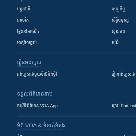
អន្តរជាតិ
សេដ្ឋកិច្ច
អាមេរិក
សិទ្ធិមនុស្ស
ខ្មែរ​នៅអាមេរិក
សុខភាព
អាស៊ីអាគ្នេយ៍
អប់រំ
រៀន​​អង់គ្លេស
អង់គ្លេស​ជាមួយ​ម៉ានី​និង​ម៉ូរី
រៀន​​​​​​អង់គ្លេ
ទទួល​ព័ត៌មាន​តាម
កម្មវិធី​ព័ត៌មាន VOA App
ស្តាប់ Podcas
អំពី​ VOA & ទំនាក់ទំនង