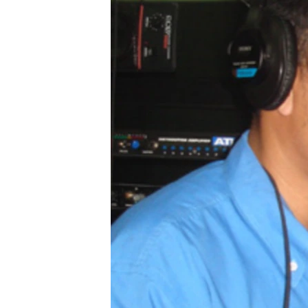
រចនា
សម្ព័ន្ធ​
រំលង​
និង​
ចូល​
ទៅ​
កាន់​
ទំព័រ​
ស្វែង​
រក