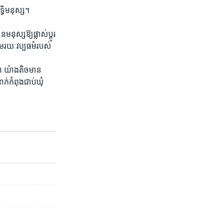
ធិ​មនុស្ស។​
ុស្ស​ឱ្យផ្លាស់​ប្តូរ​
​រយៈ​វប្បធម៌​របស់​
​ យ៉ាង​តិចមាន​
់​កំពុង​ជាប់​ឃុំ​