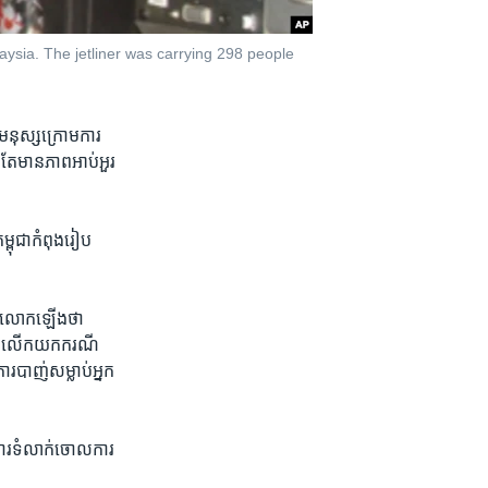
aysia. The jetliner was carrying 298 people
​មនុស្ស​ក្រោម​ការ​
តែ​មាន​ភាព​អាប់​អួរ​
ម្ពុជា​កំពុង​រៀប​
ន​លោក​ឡើង​ថា​
​បាន​លើក​យក​ករណី​
ការបាញ់​សម្លាប់​អ្នក
ារ​ទំលាក់​ចោល​ការ​