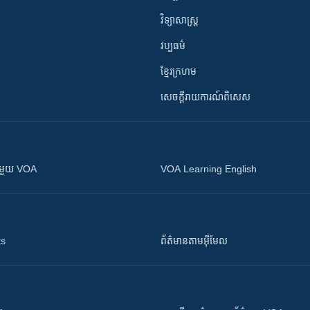
វិទ្យាសាស្រ្ត
វប្បធម៌
ខ្មែរក្រហម
សេចក្តីរាយការណ៍ពិសេស
ស​​ជាមួយ VOA
VOA Learning English
ts
ព័ត៌មាន​តាម​អ៊ីមែល