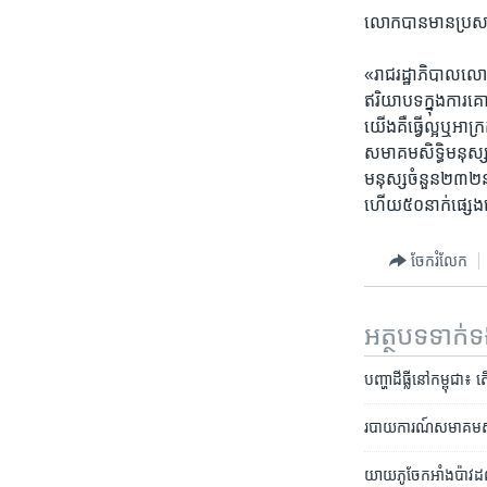
លោក​បាន​មានប្រសាសន៍ថ
«រាជរដ្ឋាភិបាល​លោក​ប
ឥរិយាបទ​ក្នុង​ការ​គ
យើង​គឺ​ធ្វើ​ល្អឬ​អា
សមាគម​សិទ្ធិមនុស្ស
មនុស្ស​ចំនួន​២៣២​នាក់
ហើយ​៥០​នាក់​ផ្សេង​ទៀ
ចែករំលែក
អត្ថបទ​ទាក់
បញ្ហា​ដីធ្លី​នៅ​កម្ពុជា៖ ត
របាយ​ការណ៍​សមាគម​សិទ្ធិ
យាយភូ​ចែក​អាំង​ប៉ាវ​ដល់​ម