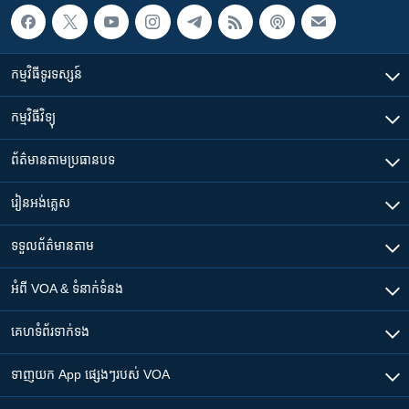
កម្មវិធី​ទូរទស្សន៍
កម្មវិធី​វិទ្យុ
ព័ត៌មាន​តាមប្រធានបទ​
រៀន​​អង់គ្លេស
ទទួល​ព័ត៌មាន​តាម
អំពី​ VOA & ទំនាក់ទំនង
គេហទំព័រ​​ទាក់ទង
ទាញយក​ App ផ្សេងៗ​របស់​ VOA