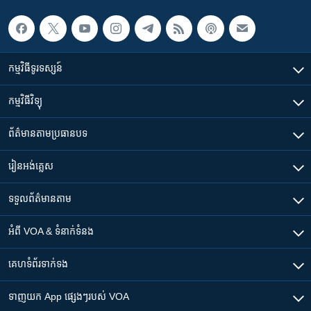
កម្មវិធី​ទូរទស្សន៍
កម្មវិធី​វិទ្យុ
ព័ត៌មាន​តាមប្រធានបទ​
រៀន​​អង់គ្លេស
ទទួល​ព័ត៌មាន​តាម
អំពី​ VOA & ទំនាក់ទំនង
គេហទំព័រ​​ទាក់ទង
ទាញយក​ App ផ្សេងៗ​របស់​ VOA