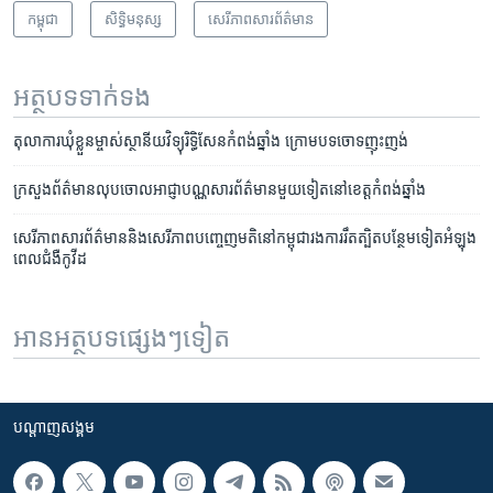
កម្ពុជា
សិទ្ធិ​មនុស្ស
សេរីភាពសារព័ត៌មាន
អត្ថបទ​ទាក់ទង
តុលាការ​ឃុំ​ខ្លួន​ម្ចាស់​ស្ថានីយ​វិទ្យុ​រិទ្ធិសែន​កំពង់​ឆ្នាំង ក្រោម​បទ​ចោទ​ញុះញង់
ក្រសួងព័ត៌មាន​លុប​ចោល​អាជ្ញាបណ្ណ​សារព័ត៌មាន​មួយ​ទៀត​នៅ​ខេត្ត​កំពង់​ឆ្នាំង
សេរីភាព​សារ​ព័ត៌មាននិង​សេរីភាព​បញ្ចេញ​មតិ​នៅ​កម្ពុជា​រង​ការ​រឹតត្បិត​បន្ថែម​ទៀត​អំឡុង​
ពេល​ជំងឺ​កូវីដ
អានអត្ថបទផ្សេងៗទៀត
បណ្តាញ​សង្គម