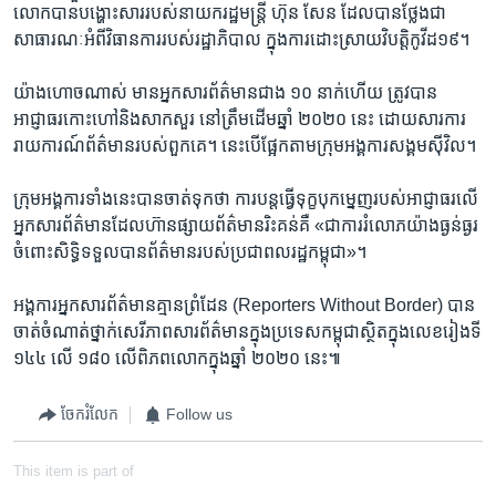
លោក​បាន​បង្ហោះ​សារ​របស់​នាយករដ្ឋមន្ត្រី​ ហ៊ុន សែន​ ដែល​បាន​ថ្លែង​ជា​
សាធារណៈ​អំពី​វិធានការរបស់​រដ្ឋាភិបាល​ ក្នុង​ការ​ដោះស្រាយ​វិបត្តិ​កូវីដ​១៩។
យ៉ាង​ហោច​ណាស់ មាន​អ្នក​សារព័ត៌មាន​ជាង​ ១០ ​នាក់​ហើយ ត្រូវ​បាន​
អាជ្ញាធរ​កោះហៅ​និង​សាកសួរ នៅ​ត្រឹម​ដើម​ឆ្នាំ​ ២០២០ ​នេះ ដោយសារ​ការ​
រាយ​ការណ៍​ព័ត៌មាន​របស់​ពួកគេ។​ នេះ​បើ​ផ្អែក​តាម​ក្រុម​អង្គការ​សង្គមស៊ីវិល។​
ក្រុម​អង្គការ​ទាំង​នេះ​បាន​ចាត់​ទុក​ថា​ ការ​បន្ត​ធ្វើ​ទុក្ខបុកម្នេញ​របស់​អាជ្ញាធរ​លើ​
អ្នក​សារ​ព័ត៌មាន​ដែល​ហ៊ាន​ផ្សាយ​ព័ត៌មាន​រិះគន់​គឺ «ជា​ការ​រំលោភ​យ៉ាង​ធ្ងន់ធ្ងរ​
ចំពោះ​សិទ្ធិ​ទទួល​បាន​ព័ត៌មាន​របស់​ប្រជា​ពលរដ្ឋ​កម្ពុជា»។​
អង្គការ​អ្នក​សារព័ត៌មាន​គ្មាន​ព្រំដែន (Reporters Without Border) បាន​
ចាត់​ចំណាត់​ថ្នាក់​សេរីភាព​សារ​ព័ត៌មាន​ក្នុង​ប្រទេស​កម្ពុជា​ស្ថិត​ក្នុង​លេខ​រៀង​ទី
​១៤៤​ លើ​ ១៨០ ​លើ​ពិភពលោក​ក្នុង​ឆ្នាំ ​២០២០ ​នេះ៕
ចែករំលែក
Follow us
This item is part of