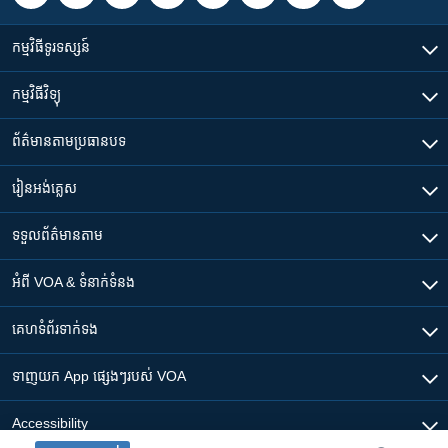
កម្មវិធី​ទូរទស្សន៍
កម្មវិធី​វិទ្យុ
ព័ត៌មាន​តាមប្រធានបទ​
រៀន​​អង់គ្លេស
ទទួល​ព័ត៌មាន​តាម
អំពី​ VOA & ទំនាក់ទំនង
គេហទំព័រ​​ទាក់ទង
ទាញយក​ App ផ្សេងៗ​របស់​ VOA
Accessibility