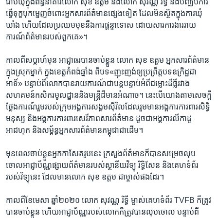
ជាប់​ឃុំ​ក្នុង​ពន្ធនាគារ​លោក ​សុខ ឧត្តម​ និង​លោក សុវណ្ណ រិទ្ធី និង​បញ្ឈប់​ការ​
ធ្វើ​ទុក្ខបុកម្នេញ​ចំពោះ​អ្នក​សារ​ព័ត៌មាន​ផ្សេង​ទៀត ​ដែល​មិន​ស្ថិត​ក្នុង​ការ​ឃុំ
ឃាំង​ ហើយ​ដែល​ប្រឈម​មុខ​នឹង​ការ​ផ្តន្ទាទោស​ ដោយសារ​ការ​ងារ​រាយ​
ការណ៍​ព័ត៌មាន​របស់​ពួកគេ»។​
​កាល​ពី​សប្តាហ៍​មុន អាជ្ញាធរ​បាន​ចាប់​ខ្លួន លោក សុខ ឧត្តម ​អ្នក​សារព័ត៌មាន​
ក្នុង​ស្រុក​ម្នាក់ ​ក្នុង​ខេត្ត​កំពង់​ឆ្នាំង ​ពី​បទ​«ញុះញង់​ឲ្យ​ប្រព្រឹត្ត​បទឧក្រិដ្ឋ​ជា
អាទិ៍» ​បន្ទាប់​ពី​លោកបាន​រាយ​ការណ៍​ជា​បន្តបន្ទាប់​អំពី​ជម្លោះ​ដីធ្លី​រវាង​
សហគមន៍​កសិករ​មូលដ្ឋាន​និង​មន្ត្រីដ៏​មាន​អំណាច។​ នេះ​បើ​យោង​តាម​សេចក្តី​
ថ្លែង​ការណ៍​រួម​របស់​ក្រុម​អង្គការ​សង្គម​ស៊ីវិល​ដែល​រួម​មាន​អង្គការ​ការពារ​សិទ្ធិ​
មនុស្ស​ និង​អង្គការ​ការ​ពារ​សេរីភាព​សារ​ព័ត៌មាន​ ដូចជា​អង្គការ​លីកាដូ
អាដហុក និង​សម្ព័ន្ធ​អ្នក​សារព័ត៌មាន​កម្ពុជា​ជាដើម។
មុន​ពេល​ចាប់​ខ្លួន​អ្នក​កាសែត​រូប​នេះ​ ​ក្រសួង​ព័ត៌មាន​ក៏​បាន​សម្រេច​លុប​
ចោល​អាជ្ញាប័ណ្ណ​ផ្សាយ​ព័ត៌មាន​របស់​ស្ថានីយ​វិទ្យុ ​រិទ្ធិសែន និង​គេហទំព័រ​
របស់​វិទ្យុ​នេះ ​ដែល​មាន​លោក​ សុខ ឧត្តម ​ជា​ម្ចាស់​ផង​ដែរ។​
​កាល​ពី​ខែ​មេសា ​ឆ្នាំ​២០២០ លោក ​សុវណ្ណ រិទ្ធី ម្ចាស់​គេហទំព័រ​ TVFB​ ក៏​ត្រូវ​
បាន​ចាប់​ខ្លួន ហើយ​អាជ្ញា​ប័ណ្ណ​របស់​លោក​ក៏​ត្រូវ​បាន​លុប​ចោល បន្ទាប់​ពី​