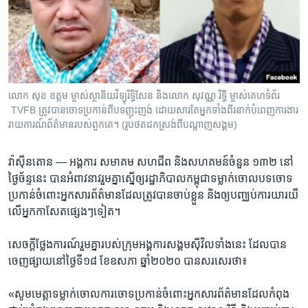
រចនា
សម្ព័ន្ធ​
Khmer English
រំលង​
និង​
បណ្តាញ​សង្គម
ចូល​
ទៅ​
លោក ​សុខ ឧត្តម​ ម្ចាស់ស្ថានីយ​វិទ្យុរិទ្ធិសែន និង​លោក សុវណ្ណ រិទ្ធី ម្ចាស់​គេហទំព័រ​
កាន់​
TVFB​ ត្រូវបានចោទប្រកាន់ពីបទញុះញង់ ដោយសារតែអ្នកទាំងពីរនាក់បំពេញការងារ
ទំព័រ​
រាយការណ៍ព័ត៌មានរបស់ពួកគេ។ (រូបថតដកស្រង់ពីបណ្តាញសង្គម)
ភាសា
ស្វែង​
រក
វ៉ាស៊ីនតោន —
អង្គការ​ សមាគម សហជីព និង​សហគមន៍​ចំនួន ​១៣២​ នៅ​
ថ្ងៃ​ច័ន្ទ​នេះ បានអំពាវនាវ​រួម​គ្នា​ស្នើ​ឲ្យ​រដ្ឋាភិបាល​កម្ពុជា​ទម្លាក់​ចោល​បទ​ចោទ
ប្រកាន់​ចំពោះ​អ្នក​សារព័ត៌មាន​ដែល​ត្រូវ​បាន​ចាប់​ខ្លួន​ និង​ឲ្យ​បញ្ឈប់​ការ​យារយី​
លើ​អ្នក​កាសែត​ផ្សេងៗ​ទៀត។
សេចក្តី​ថ្លែង​ការណ៍​រួម​គ្នា​របស់​ក្រុម​អង្គការ​សង្គម​ស៊ីវិល​ទាំង​នេះ​ ដែល​បាន​
ចេញ​ផ្សាយ​នៅ​ថ្ងៃ​ទី​១៨ ​ខែ​ឧសភា ​ឆ្នាំ​២០២០ បាន​សរសេរ​ថា៖
«សូម​មេត្តា​ទម្លាក់​ចោល​ការ​ចោទប្រកាន់​ចំពោះ​អ្នក​សារព័ត៌មាន​ដែល​កំពុង​