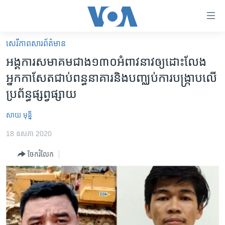
ភ្ជាប់​
ទៅ​
គេហទំព័រ​
សេរីភាពសារព័ត៌មាន
កម្ពុជា
ទាក់ទង
អង្គការ​សមាគម​ជាង​១៣០​អំពាវនាវ​ឲ្យ​ដោះលែង​
រំលង​
អន្តរជាតិ
អ្នក​កាសែត​ជាប់​ពន្ធនាគារ​និង​បញ្ឈប់​ការ​បង្ក្រាប​លើ​
និង​
អាមេរិក
ប្រព័ន្ធ​ផ្សព្វផ្សាយ
ចូល​
ទៅ​​
ចិន
សាយ មុន្នី
ទំព័រ​
ហេឡូវីអូអេ
ព័ត៌មាន​​
18 ឧសភា 2020
តែ​
កម្ពុជាច្នៃប្រតិដ្ឋ
ម្តង
ចែករំលែក
ព្រឹត្តិការណ៍ព័ត៌មាន
រំលង​
និង​
ទូរទស្សន៍ / វីដេអូ​
ចូល​
វិទ្យុ / ផតខាសថ៍
ទៅ​
ទំព័រ​
កម្មវិធីទាំងអស់