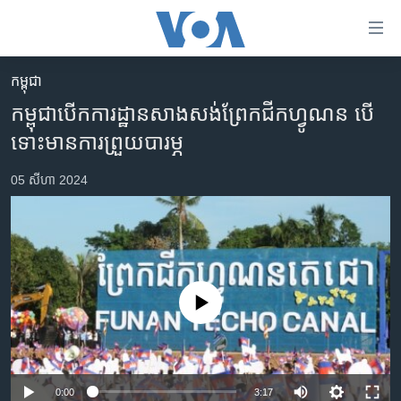
ភ្ជាប់​
ទៅ​
គេហទំព័រ​
កម្ពុជា
កម្ពុជា
ទាក់ទង
កម្ពុជា​បើក​ការដ្ឋាន​សាងសង់​ព្រែក​ជីក​ហ្វូណន បើ​
រំលង​
អន្តរជាតិ
ទោះ​មាន​ការ​ព្រួយ​បារម្ភ
និង​
អាមេរិក
ចូល​
05 សីហា 2024
ទៅ​​
ចិន
ទំព័រ​
ហេឡូវីអូអេ
ព័ត៌មាន​​
តែ​
កម្ពុជាច្នៃប្រតិដ្ឋ
ម្តង
ព្រឹត្តិការណ៍ព័ត៌មាន
រំលង​
No media source currently available
និង​
ទូរទស្សន៍ / វីដេអូ​
ចូល​
វិទ្យុ / ផតខាសថ៍
ទៅ​
ទំព័រ​
កម្មវិធីទាំងអស់
0:00
3:17