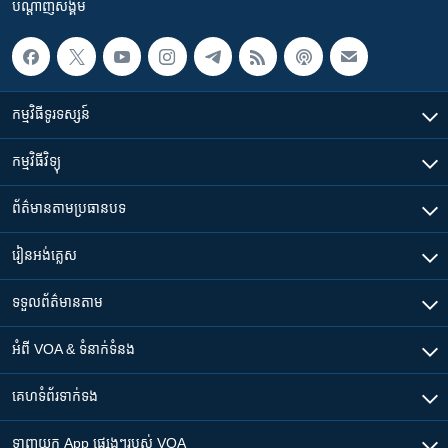
បណ្តាញ​សង្គម
កម្មវិធី​ទូរទស្សន៍
កម្មវិធី​វិទ្យុ
ព័ត៌មាន​តាមប្រធានបទ​
រៀន​​អង់គ្លេស
ទទួល​ព័ត៌មាន​តាម
អំពី​ VOA & ទំនាក់ទំនង
គេហទំព័រ​​ទាក់ទង
ទាញយក​ App ផ្សេងៗ​របស់​ VOA