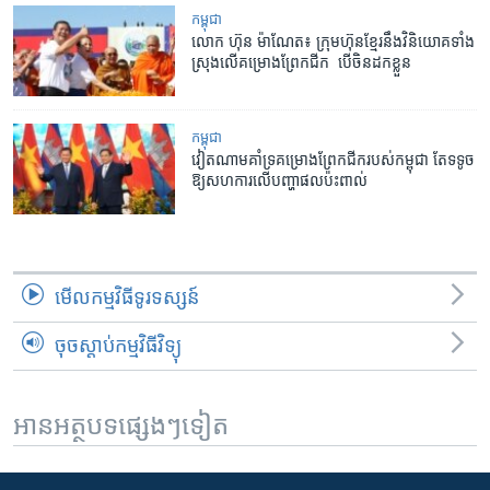
កម្ពុជា
លោក​ ហ៊ុន ម៉ាណែត៖ ក្រុមហ៊ុន​ខ្មែរ​នឹង​វិនិយោគ​ទាំង​
ស្រុង​លើ​គម្រោង​ព្រែក​ជីក ​ បើ​ចិន​ដក​ខ្លួន
កម្ពុជា
វៀតណាម​គាំទ្រ​គម្រោង​ព្រែកជីក​របស់​កម្ពុជា តែ​ទទូច​
ឱ្យ​សហការ​លើ​បញ្ហា​ផល​ប៉ះពាល់
មើល​កម្មវិធី​ទូរទស្សន៍
ចុចស្តាប់កម្មវិធីវិទ្យុ
អានអត្ថបទផ្សេងៗទៀត