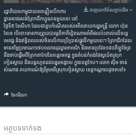
រចនា
សម្ព័ន្ធ​
ទាញ​យក​ពី​តំណភ្ជាប់​ដើម
Khmer English
រដ្ឋាភិបាលកម្ពុជាបានពន្លឿនបើកការ
រំលង​
ដ្ឋានសាងសង់ព្រែកជីកហ្វូណនមួយនេះ នៅ
និង​
ថ្ងៃទី៥ ខែសីហា ដែលជាខួបកំណើតរបស់អតីតនាយករដ្ឋមន្រ្តី លោក ហ៊ុន
បណ្តាញ​សង្គម
ចូល​
សែន បើទោះមានការព្រួយបារម្ភពីភាគីវៀតណាមអំពីផលប៉ះពាល់លើទន្លេ
ទៅ​
មេគង្គ និងឥទ្ធិពលរបស់ចិនលើការប្រើប្រាស់ផ្លូវទឹកមួយនេះ។ ព្រែកជីកដែល
កាន់​
មានតម្លៃប្រមាណ១៧០០លានដុល្លារអាមេរិក និងមានប្រវែង១៨០គីឡូម៉ែត្រ
ទំព័រ​
នឹងចាប់ផ្តើមពីព្រែកតាកែវនៃទន្លេមេគង្គ ក្នុងតំបន់កំពង់ផែស្វយ័តស្រុក
ភាសា
ស្វែង​
កៀនស្វាយ និងបន្តរហូតដល់ឆ្នេរអង្កោល ក្នុងខេត្តកែប។ លោក ​ស៊ឹម ចាន់
រក
សំណាង​ រាយ​ការណ៍​ឱ្យ​វីអូអេ​ពី​ស្រុក​កៀន​ស្វាយ ខេត្ត​កណ្តាល​ដូច​ត​ទៅ៖
ចែករំលែក
អត្ថបទ​ទាក់ទង