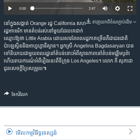
រចនា
សម្ព័ន្ធ​
0:00
2:47
Khmer English
រំលង​
ទាញ​យក​ពី​តំណភ្ជាប់​ដើម
នៅ​ក្នុង​សង្កាត់ Orange រដ្ឋ California សហ
និង​
បណ្តាញ​សង្គម
រដ្ឋ​អាមេរិក មាន​តំបន់​រស់នៅ​មួយ​ដែល​គេ​ដាក់​
ចូល​
ឈ្មោះ​ឱ្យ​ថា Little Arabia ដោយសារតែ​ពលរដ្ឋ​ភាគ​ច្រើន​គឺ​ជា​ជនជាតិ​
ទៅ​
ប៉ាឡេស្ទីន​និង​អាហ្វហ្គានីស្ថាន។ អ្នកស្រី Angelina Bagdasaryan បាន​
កាន់​
ទៅ​និយាយ​ជាមួយ​ពលរដ្ឋ​នៅ​តំបន់​នោះ​អំពី​ស្ថានភាព​នៅ​តំបន់​មជ្ឈិម​បូព៌ា
ទំព័រ​
ភាសា
ហើយ​រាយការណ៍​អំពី​រឿង​នេះ​ពី​ទីក្រុង Los Angeles។ លោក ភី សុភាដា
ស្វែង​
ជូន​សេចក្ដី​ប្រែ​សម្រួល៕
រក
ចែករំលែក
មើល​កម្មវិធី​ទូរទស្សន៍