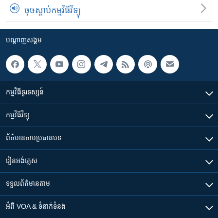
ចុចស្តាប់កម្មវិធីវិទ្យុ
បណ្តាញ​សង្គម
កម្មវិធី​ទូរទស្សន៍
កម្មវិធី​វិទ្យុ
ព័ត៌មាន​តាមប្រធានបទ​
រៀន​​អង់គ្លេស
ទទួល​ព័ត៌មាន​តាម
អំពី​ VOA & ទំនាក់ទំនង