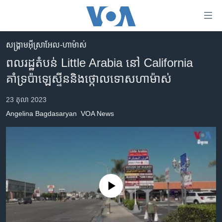
ភ្ជាប់​
ទៅ​
គេហទំព័រ​
សង្គ្រាម​អ៊ីស្រាអែល-ហាម៉ាស់
កម្ពុជា
ទាក់ទង
ពលរដ្ឋ​តំបន់ Little Arabia នៅ California
រំលង​
អន្តរជាតិ
គាំទ្រ​ប៉ាឡេស្ទីន​និង​ថ្កោលទោស​ហាម៉ាស់
និង​
អាមេរិក
ចូល​
23 តុលា 2023
ទៅ​​
ចិន
Angelina Bagdasaryan
VOA News
ទំព័រ​
ហេឡូវីអូអេ
ព័ត៌មាន​​
តែ​
កម្ពុជាច្នៃប្រតិដ្ឋ
ម្តង
ព្រឹត្តិការណ៍ព័ត៌មាន
រំលង​
និង​
ទូរទស្សន៍ / វីដេអូ​
No media source currently available
ចូល​
វិទ្យុ / ផតខាសថ៍
ទៅ​
ទំព័រ​
កម្មវិធីទាំងអស់