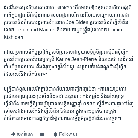
ដំណើរ​ទស្សនកិច្ច​របស់លោក​ Blinken កើត​មាន​ឡើង​មុន​ពេល​កិច្ចប្រជុំ​ត្រី
ភាគី​ក្នុង​រដ្ឋធានី​វ៉ាស៊ីនតោន​ សហរដ្ឋ​អាមេរិក ​នៅ​ខែមេសាក្រោយ​នេះ រវាង​
ប្រធានាធិបតី​សហរដ្ឋ​អាមេរិក​លោក​ Joe Biden ប្រធានាធិបតី​ហ្វីលីពីន​
លោក​ Ferdinand Marcos និង​នាយក​រដ្ឋមន្ត្រី​ជប៉ុន​លោក Fumio
Kishida។ ​
ដោយ​ប្រកាស​ពី​កិច្ចប្រជុំ​កំពូល​បីប្រទេសជាមួយ​សម្ព័ន្ធមិត្ត​អាស៊ី​ប៉ាស៊ីហ្វិក​ ​
អ្នក​នាំពាក្យ​សេតវិមាន​អ្នកស្រី​ Karine Jean-Pierre និយាយ​ថា​ មេដឹកនាំ
ទាំង​បី​ប្រទេសនេះ​ នឹង​ជំរុញ​«ចក្ខុវិស័យ​រួម​ សម្រាប់​តំបន់​ឥណ្ឌូប៉ាស៊ីហ្វិក​
ដែលសេរី​និង​បើកចំហ»។
មន្ត្រី​ជាន់ខ្ពស់​អាមេរិក​ធ្លាប់បាន​និយាយ​ជា​ញឹកញាប់​ថា​ «ការ​វាយប្រហារ​
ប្រដាប់អាវុធ​មួយ» ប្រឆាំង​នឹង​នាវា​ យន្តហោះ​ កងកម្លាំង និង​ឆ្មាំ​សមុទ្រ​
ហ្វីលីពីន​ អាច​ធ្វើឱ្យគេ​ប្រើប្រាស់​សន្ធិសញ្ញា​ឆ្នាំ ​១៩៥១​ ស្តី​ពី​ការពារ​គ្នា​ទៅវិញ​
ទៅ​មក​រវាង​អាមេរិក​និង​ហ្វីលីពីន ដែល​នៅ​ក្នុង​នោះរដ្ឋាភិបាល​ក្រុង​
វ៉ាស៊ីនតោន​មានកាតព្វកិច្ច​ដើម្បី​ការពារសម្ព័ន្ធ​មិត្ត​ហ្វីលីពីន​របស់​ខ្លួន៕
ចែករំលែក
Follow us