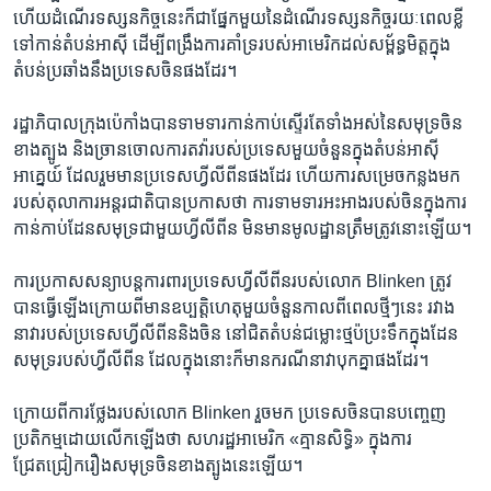
ហើយ​ដំណើរទស្សនកិច្ច​នេះក៏ជា​ផ្នែក​មួយនៃ​ដំណើរ​ទស្សនកិច្ច​រយៈពេល​ខ្លី​
ទៅកាន់តំបន់​អាស៊ី​ ដើម្បី​ពង្រឹង​ការគាំទ្រ​របស់​អាមេរិក​ដល់​សម្ព័ន្ធមិត្ត​ក្នុង​
តំបន់​ប្រឆាំង​នឹង​ប្រទេស​ចិនផងដែរ។
រដ្ឋាភិបាល​ក្រុង​ប៉េកាំងបាន​ទាមទារ​កាន់កាប់ស្ទើរ​តែ​ទាំង​អស់​នៃ​សមុទ្រចិន​
ខាង​ត្បូង​ និង​ច្រានចោល​ការតវ៉ា​របស់ប្រទេស​មួយ​ចំនួន​ក្នុង​តំបន់​អាស៊ី
អាគ្នេយ៍ ដែល​រួម​មាន​ប្រទេស​ហ្វីលីពីន​ផង​ដែរ​ ហើយ​ការសម្រេចកន្លង​មក​
របស់​តុលាការ​អន្តរជាតិ​បាន​ប្រកាស​ថា​ ការ​ទាមទារ​អះអាង​របស់​ចិនក្នុង​ការ​
កាន់កាប់​ដែនសមុទ្រជា​មួយ​ហ្វីលីពីន​ មិន​មាន​មូលដ្ឋាន​ត្រឹមត្រូវ​នោះ​ឡើយ។
ការ​ប្រកាស​សន្យា​បន្តការពារ​ប្រទេស​ហ្វីលីពីន​របស់​លោក ​Blinken​ ត្រូវ​
បាន​ធ្វើ​ឡើង​ក្រោយពីមាន​ឧប្បត្តិហេតុ​មួយ​ចំនួន​កាល​ពី​ពេល​ថ្មី​ៗ​នេះ រវាង​
នាវារបស់ប្រទេស​ហ្វីលីពីន​និង​ចិន​ នៅ​ជិត​តំបន់​ជម្លោះ​ថ្មប៉ប្រះទឹកក្នុង​ដែន​
សមុទ្រ​របស់ហ្វីលីពីន​ ​ដែលក្នុង​នោះ​ក៏​មានករណីនាវា​បុក​គ្នា​ផង​ដែរ។​
ក្រោយ​ពី​ការ​ថ្លែង​របស់​លោក Blinken ​រួច​មក​ ​ប្រទេស​ចិន​បានបញ្ចេញ​
ប្រតិកម្ម​ដោយ​លើក​ឡើង​ថា​ ​សហរដ្ឋ​អាមេរិក «​គ្មាន​សិទ្ធិ» ក្នុង​ការ​
ជ្រែតជ្រៀករឿង​សមុទ្រ​ចិន​ខាង​ត្បូង​នេះ​ឡើយ។