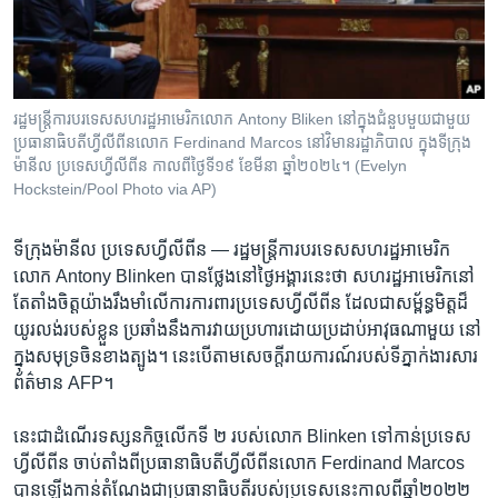
រចនា
សម្ព័ន្ធ​
Khmer English
រំលង​
និង​
បណ្តាញ​សង្គម
ចូល​
រដ្ឋមន្ត្រីការបរទេស​សហរដ្ឋអាមេរិក​លោក Antony Bliken នៅក្នុងជំនួបមួយជាមួយ
ទៅ​
ប្រធានាធិបតីហ្វីលីពីនលោក Ferdinand Marcos នៅវិមានរដ្ឋាភិបាល ក្នុងទីក្រុង
កាន់​
ម៉ានីល ប្រទេសហ្វីលីពីន កាលពីថ្ងៃទី១៩ ខែមីនា ឆ្នាំ២០២៤។ (Evelyn
Hockstein/Pool Photo via AP)
ទំព័រ​
ភាសា
ស្វែង​
រក
ទីក្រុងម៉ានីល ប្រទេសហ្វីលីពីន —
រដ្ឋមន្ត្រី​ការបរទេស​សហរដ្ឋ​អាមេរិក ​
លោក​ Antony Blinken​ បានថ្លែង​នៅ​ថ្ងៃ​អង្គារ​នេះ​ថា​ សហរដ្ឋ​អាមេរិកនៅ​
តែតាំង​ចិត្ត​យ៉ាង​រឹងមាំ​លើ​ការការពារប្រទេស​ហ្វីលីពីន​ ដែល​ជា​សម្ព័ន្ធមិត្ត​ដ៏​
យូរលង់​របស់​ខ្លួន ​ប្រឆាំង​នឹង​ការ​វាយប្រហារដោយ​ប្រដាប់អាវុធ​ណា​មួយ​ នៅ​
ក្នុង​សមុទ្រចិន​ខាង​ត្បូង។ នេះ​បើ​តាម​សេចក្តី​រាយការណ៍​របស់​ទីភ្នាក់ងារ​សារ
ព័ត៌មាន​ AFP។ ​
នេះ​ជា​ដំណើរ​ទស្សនកិច្ច​លើក​ទី ២ របស់​លោក ​Blinken ​ទៅ​កាន់​ប្រទេស​
ហ្វីលីពីន​ ចាប់​តាំង​ពី​ប្រធានាធិបតី​ហ្វីលីពីន​លោក​ Ferdinand Marcos
បាន​ឡើង​កាន់តំណែង​ជា​ប្រធានាធិបតី​របស់​ប្រទេស​នេះកាលពីឆ្នាំ​២០២២​