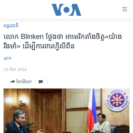
ភ្ជាប់​
ទៅ​
គេហទំព័រ​
អន្តរជាតិ
កម្ពុជា
ទាក់ទង
លោក Blinken ថ្លែងថា អាមេរិកតាំងចិត្ត«យ៉ាង
រំលង​
អន្តរជាតិ
រឹងមាំ» ដើម្បីការពារហ្វីលីពីន
និង​
អាមេរិក
ចូល​
AFP
ទៅ​​
ចិន
ទំព័រ​
19 មីនា 2024
ហេឡូវីអូអេ
ព័ត៌មាន​​
ចែករំលែក
តែ​
កម្ពុជាច្នៃប្រតិដ្ឋ
ម្តង
ព្រឹត្តិការណ៍ព័ត៌មាន
រំលង​
និង​
ទូរទស្សន៍ / វីដេអូ​
ចូល​
វិទ្យុ / ផតខាសថ៍
ទៅ​
ទំព័រ​
កម្មវិធីទាំងអស់