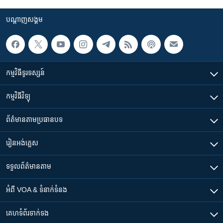
បណ្តាញ​សង្គម
កម្មវិធី​ទូរទស្សន៍
កម្មវិធី​វិទ្យុ
ព័ត៌មាន​តាមប្រធានបទ​
រៀន​​អង់គ្លេស
ទទួល​ព័ត៌មាន​តាម
អំពី​ VOA & ទំនាក់ទំនង
គេហទំព័រ​​ទាក់ទង