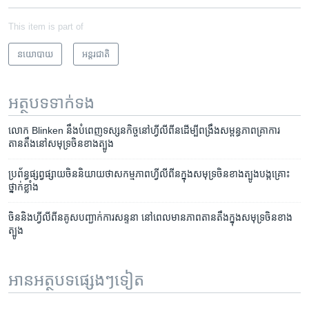
This item is part of
នយោបាយ
អន្តរជាតិ
អត្ថបទ​ទាក់ទង
លោក​ Blinken នឹង​បំពេញ​​ទស្សនកិច្ច​នៅហ្វីលីពីន​​ដើម្បី​​ពង្រឹង​​​សម្ពន្ធភាព​គ្រា​ការ
តានតឹង​នៅសមុទ្រ​ចិនខាងត្បូង
ប្រព័ន្ធផ្សព្វផ្សាយចិននិយាយថាសកម្មភាពហ្វីលីពីនក្នុងសមុទ្រចិនខាងត្បូងបង្កគ្រោះ
ថ្នាក់ខ្លាំង
ចិននិង​ហ្វីលីពីន​គូស​បញ្ជាក់​ការ​សន្ទនា នៅ​ពេល​មាន​ភាព​តានតឹង​ក្នុង​សមុទ្រ​ចិនខាង
ត្បូង
អានអត្ថបទផ្សេងៗទៀត