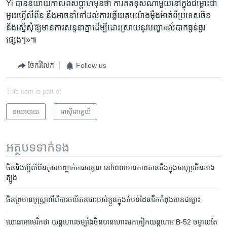
Yi​ ​បាន​និយាយ​កាល​ពី​សប្តាហ៏​មុន​ថា​ ការ​គិត​ខុស​ណា​មួយ​នៅ​ក្នុង​ជម្លោះជា​
មួយ​ហ្វីលីពីន​ នឹង​អាច​នាំ​ទៅ​ដល់​ការ​ឆ្លើយ​តបយ៉ាងម៉ឺងម៉ាត់ពី​ប្រទេសចិន​
និងស្នើ​សុំ​ឱ្យ​មាន​ការ​សន្ទនា​គ្នា​ដើម្បីដោះស្រាយ​នូវបញ្ហា«​លំបាក​ធ្ងន់ធ្ងរ​
ផ្សេងៗ»៕
ចែករំលែក
Follow us
This item is part of
នយោបាយ
អាស៊ី​អាគ្នេយ៍
អត្ថបទ​ទាក់ទង
ចិននិង​ហ្វីលីពីន​គូស​បញ្ជាក់​ការ​សន្ទនា នៅ​ពេល​មាន​ភាព​តានតឹង​ក្នុង​សមុទ្រ​ចិនខាង
ត្បូង
ចិន​ព្រមាន​អូស្ត្រាលី​​ពី​ការ​ចល័ត​នាវា​របស់​ខ្លួន​ក្នុង​តំបន់​​ដែន​ទឹក​កំពុង​មាន​ជម្លោះ
យោធា​អាមេរិក​ថា​ យន្តហោះ​ចម្បាំង​ចិន​បានហោះ​​មកកៀក​​​យន្តហោះ B-52​ ​ចម្ងាយ​តែ​