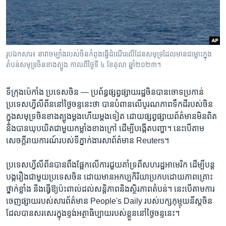
រចនា
សម្ព័ន្ធ​
Khmer English
រំលង​
និង​
បណ្តាញ​សង្គម
ចូល​
រូបឯកសារ៖ នាវាចម្បាំង​របស់​ចិន​កំពុង​ធ្វើ​ដំណើរ​លើ​ដែន​សមុទ្រ​ដែល​មាន​ជម្លោះក្នុង​
ទៅ​
តំបន់​សមុទ្រ​ចិន​ខាងត្បូង កាលពីថ្ងៃទី ៤ ខែតុលា ឆ្នាំ២០២៣។
កាន់​
ទំព័រ​
ភាសា
ទីក្រុងប៉េកាំង ប្រទេសចិន —
ប្រព័ន្ធផ្សព្វផ្សាយ​រដ្ឋ​ចិន​បាន​ចោទប្រកាន់
ស្វែង​
ប្រទេស​ហ្វីលីពីន​នៅ​ថ្ងៃ​ចន្ទ​នេះ​ថា បាន​បំពាន​លើ​បូរណភាព​ទឹកដី​របស់​ចិន
រក
ក្នុង​សមុទ្រ​ចិន​ខាង​ត្បូង​ម្តងហើយ​ម្តង​ទៀត ដោយ​ផ្សព្វផ្សាយ​ព័ត៌មានមិន​ពិត​
និងបានឃុបឃិត​ជា​មួយកម្លាំង​ខាងក្រៅ​ ដើម្បីបង្កើត​បញ្ហា។ នេះ​បើ​តាម​
សេចក្តី​រាយការណ៍​របស់​ទី​ភ្នាក់ងារ​សាព័ត៌មាន​ Reuters។
ប្រទេស​ហ្វីលីពីន​បានពឹង​ផ្អែក​លើ​ការ​ជួយ​គាំទ្រ​ពី​សហរដ្ឋអាមេរិក​ ដើម្បី​បន្ត
បង្ក​រឿង​ជា​មួយ​ប្រទេស​ចិន​ ដោយ​មាន​អកប្បកិរិយា​ប្រកបដោយ​ភាព​គ្រោះ​
ថ្នាក់ខ្លាំង និង​ធ្វើ​ឱ្យ​ប៉ះពាល់​ដល់សន្តិភាពនិង​ស្ថិរភាព​តំបន់។ ​នេះ​បើ​តាម​ការ​
ចេញ​ផ្សាយ​របស់​សារព័ត៌មាន People's Daily ​របស់​បក្សកុម្មុយនីស្ត​ចិន​
ដែលបាន​សរសេរ​ក្នុងខ្ទង់អត្ថាធិប្បាយ​របស់​ខ្លួននៅ​ថ្ងៃ​ចន្ទ​នេះ។