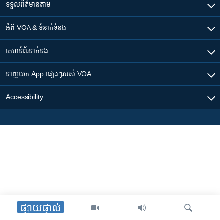
ទទួល​ព័ត៌មាន​តាម
អំពី​ VOA & ទំនាក់ទំនង
គេហទំព័រ​​ទាក់ទង
ទាញយក​ App ផ្សេងៗ​របស់​ VOA
Accessibility
ផ្សាយផ្ទាល់