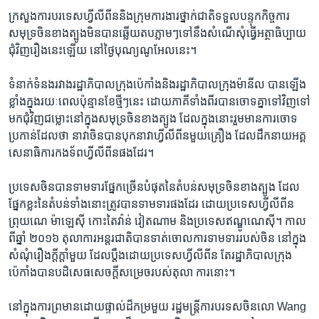
ក្រសួង​ការបរទេស​ហ្វីលីពីននិងក្រុម​ការងារ​ថ្នាក់​ជាតិទទួល​បន្ទុក​កិច្ចការ
សមុទ្រ​ចិន​ខាង​ត្បូងមិន​បាន​ឆ្លើយ​តបភ្លាមៗទៅ​នឹង​សំណើ​សុំ​ធ្វើ​អត្ថាធិប្បាយ​
ជុំវិញ​រឿងនេះ​ឡើយ​ នៅ​ថ្ងៃ​បុណ្យ​ណូអែល​នេះ។
ទំនាក់​ទំនង​រវាង​រដ្ឋាភិបាល​ក្រុង​ប៉េកាំង​និង​រដ្ឋាភិបាល​ក្រុង​ម៉ានីល​ បាន​ឡើង
ខ្លាំង​ក្នុង​រយៈពេល​ប៉ុន្មាន​ខែថ្មីៗ​នេះ​ ដោយ​ភាគី​ទាំង​ពីរបាន​ចោទ​គ្នា​ទៅ​វិញ​ទៅ​
មកជុំវិញ​ជម្លោះ​នៅ​ក្នុង​សមុទ្រ​ចិន​ខាង​ត្បូង ដែល​ក្នុង​នោះ​រួម​មានការ​ចោទ
ប្រកាន់​ដែល​ថា​ ​នាវា​ចិន​បាន​បុក​នាវា​ហ្វីលីពីន​មួយ​គ្រឿង ​ដែល​ដឹកនាយ​អគ្គ
សេនា​ធិការ​កងទ័ព​ហ្វីលីពីន​ផង​ដែរ។
ប្រទេស​ចិន​បានទាមទារ​ផ្នែកច្រើន​បំផុត​នៃ​តំបន់​សមុទ្រចិន​ខាង​ត្បូង ដែល​
ផ្នែកខ្លះ​នៃ​តំបន់​ទាំង​នោះ​ត្រូវ​បាន​ទាមទារ​ផង​ដែរ​ ដោយ​ប្រទេស​ហ្វីលីពីន​
ព្រុយណេ​ ម៉ាឡេស៊ី​ កោះ​តៃវ៉ាន់​ ​វៀតណាម​ និង​ប្រទេស​ឥណ្ឌូណេស៊ី។​ កាល​
ពី​ឆ្នាំ ​២០១៦​ តុលា​ការ​អន្តរជាតិបាន​ទាត់​ចោល​ការ​ទាមទារ​របស់​ចិន​ នៅ​ក្នុង​
សំណុំ​រឿង​ក្តីក្តាំ​មួយ​ ដែល​ប្តឹង​ដោយ​ប្រទេស​ហ្វីលីពីន តែ​រដ្ឋាភិបាល​ក្រុង​
ប៉េកាំង​បានបដិសេធ​សេចក្តី​សម្រេច​របស់តុលា ការ​នោះ។
នៅ​ក្នុងការ​ព្រមាន​ដោយ​ផ្ទាល់​ដ៏​កម្រ​មួយ រដ្ឋមន្ត្រី​ការបរទស​ចិន​លោ​ Wang