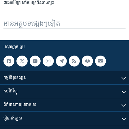
ជាង៣​​​ម៉ែត្រ​ នៅ​សមុទ្រ​ចិន​ខាង​ត្បូង
អានអត្ថបទផ្សេងៗទៀត
បណ្តាញ​សង្គម
កម្មវិធី​ទូរទស្សន៍
កម្មវិធី​វិទ្យុ
ព័ត៌មាន​តាមប្រធានបទ​
រៀន​​អង់គ្លេស