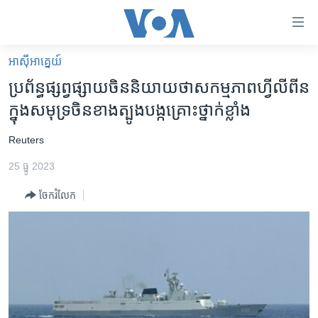
ភ្ជាប់​
ទៅ​
គេហទំព័រ​
អាស៊ី​អាគ្នេយ៍
កម្ពុជា
ទាក់ទង
ប្រព័ន្ធផ្សព្វផ្សាយចិននិយាយថាសកម្មភាពហ្វីលីពីន
រំលង​
អន្តរជាតិ
ក្នុងសមុទ្រចិនខាងត្បូងបង្កគ្រោះថ្នាក់ខ្លាំង
និង​
អាមេរិក
ចូល​
​Reuters
ទៅ​​
ចិន
ទំព័រ​
25 ធ្នូ 2023
ហេឡូវីអូអេ
ព័ត៌មាន​​
ចែករំលែក
តែ​
កម្ពុជាច្នៃប្រតិដ្ឋ
ម្តង
ព្រឹត្តិការណ៍ព័ត៌មាន
រំលង​
និង​
ទូរទស្សន៍ / វីដេអូ​
ចូល​
វិទ្យុ / ផតខាសថ៍
ទៅ​
ទំព័រ​
កម្មវិធីទាំងអស់