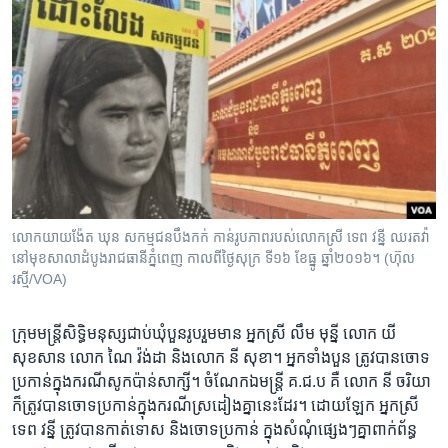
លោក​យាយ​ង៉ែត ឃុន​ ​សកម្មជន​បឹងកក់​ កាន់​រូបភាព​របស់​លោក​ស្រី​ ​ទេព វន្នី ឈរតវ៉ា​
នៅ​មុខសាលា​ដំបូង​រាជធានីភ្នំពេញ​ កាលពីថ្ងៃសុក្រ ទី​១៦ ខែ​ធ្នូ ឆ្នាំ២០១៦។​ (ហ៊ុល
រស្មី/VOA)
ក្រុម​មន្ត្រី​សិទ្ធិមនុស្ស​ជាប់​ឃុំ​បួន​រូប​រួម​មាន​ អ្នកស្រី​ លឹម​ មុន្នី​ លោក​ យី
សុខសាន លោក​ ណៃ​ វ៉ង់ដា​ និង​លោក​ នី សុខា។​ អ្នក​ទាំងបួន ​ត្រូវ​បាន​ចោទ​
ប្រកាន់​ក្នុង​ករណី​សូកប៉ាន់​សាក្សី។​ ​ចំណែក​ឯ​មន្ត្រី​ គ.ជ.ប​ គឺ​ លោក​ នី​ ចរិយា​
ក៏​ត្រូវ​បាន​ចោទ​ប្រកាន់​ក្នុង​ករណី​ស្រដៀង​គ្នា​នេះ​ដែរ។​ ដោយ​ឡែក​ អ្នកស្រី​
ទេព​ វន្នី​ ត្រូវ​បាន​កាត់​ទោស​ និង​ចោទប្រកាន់​ ក្នុង​សំណុំ​ផ្សេងៗ​គ្នា​ពាក់​ព័ន្ធ​