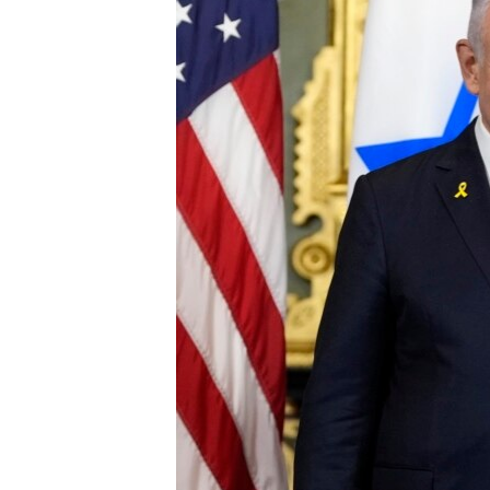
រចនា
សម្ព័ន្ធ​
រំលង​
និង​
ចូល​
ទៅ​
កាន់​
ទំព័រ​
ស្វែង​
រក