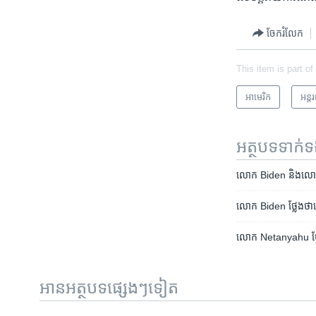
ចែករំលែក
This item is part of
អាមេរិក​
អន្ត
អត្ថបទ​ទាក់
លោក ​Biden ​និង​លោក​ 
លោក Biden ថ្លែងថា​លោក​
លោក​ Netanyahu ​ថ្លែង​ស
អានអត្ថបទផ្សេងៗទៀត