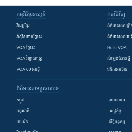
កម្មវិធី​ទូរទស្សន៍
កម្មវិធី​វិទ្យុ
វីដេអូ​ខ្មែរ
ព័ត៌មាន​ពេល​ព្រឹ
វ៉ាស៊ីនតោន​ថ្ងៃ​នេះ
ព័ត៌មាន​​ពេល​រាត្រ
VOA ថ្ងៃនេះ
Hello VOA
VOA ​វិទ្យាសាស្ត្រ
សំឡេង​ជំនាន់​ថ្មី
VOA 60 អាស៊ី
វេទិកា​អាស៊ាន
ព័ត៌មាន​តាមប្រធានបទ​
កម្ពុជា
នយោបាយ
អន្តរជាតិ
សេដ្ឋកិច្ច
អាមេរិក
សិទ្ធិមនុស្ស