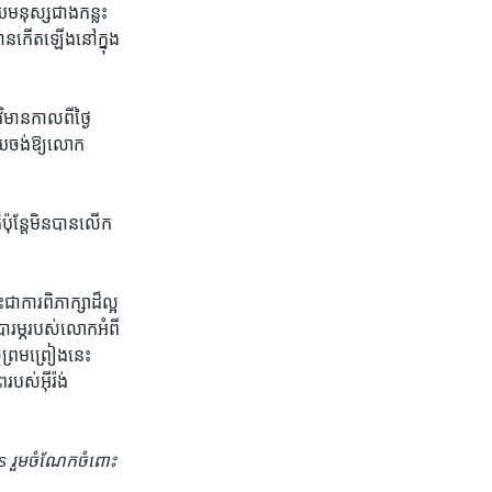
មនុស្ស​ជាង​កន្លះ​
បាន​កើតឡើង​នៅ​ក្នុង​
ិមាន​កាលពី​ថ្ងៃ​
យ​ចង់​ឱ្យ​លោក
ុន្តែ​មិន​បាន​លើក
ារ​ពិភាក្សា​ដ៏​ល្អ​
ម្ភ​របស់​លោក​អំពី​
​ព្រមព្រៀង​នេះ​
បស់​អ៊ីរ៉ង់​
 រួម​ចំណែក​ចំពោះ​