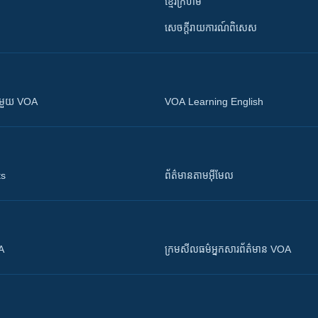
ខ្មែរក្រហម
សេចក្តីរាយការណ៍ពិសេស
ស​​ជាមួយ VOA
VOA Learning English
ts
ព័ត៌មាន​តាម​អ៊ីមែល
OA
ក្រម​​​សីលធម៌​​​អ្នក​​​សារព័ត៌មាន VOA