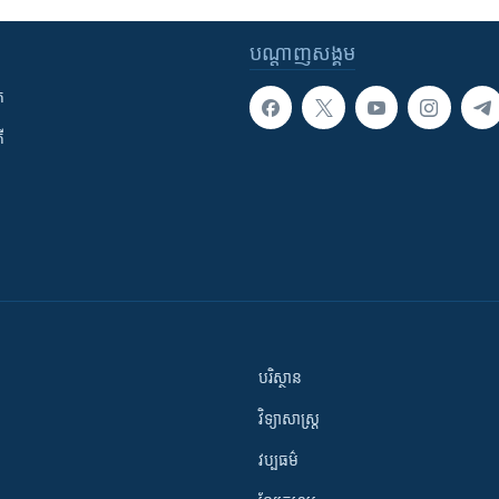
បណ្តាញ​សង្គម
ក
ី
បរិស្ថាន
វិទ្យាសាស្រ្ត
វប្បធម៌