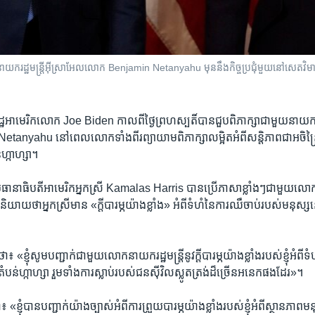
ករដ្ឋមន្ត្រី​អ៊ីស្រាអែល​លោក Benjamin Netanyahu មុន​នឹង​កិច្ច​ប្រជុំ​មួយ​នៅ​សេតវិមាន​ក
​អាមេរិក​លោក Joe Biden កាលពី​ថ្ងៃ​ព្រហស្បតិ៍​បាន​ជួប​ពិភាក្សា​ជាមួយ​នាយករដ្ឋ
ahu នៅពេល​លោក​ទាំង​ពីរ​ព្យាយាម​ពិភាក្សា​លម្អិត​អំពី​សន្តិភាព​ជា​អចិន្ត្រៃយ៍
់​ហ្កាហ្សា។
ធានាធិបតី​អាមេរិក​អ្នកស្រី Kamalas Harris បាន​ប្រើ​ភាសា​ខ្លាំងៗ​ជាមួយ​លោ
ា​អ្នកស្រី​មាន «ក្ដី​បារម្ភ​យ៉ាង​ខ្លាំង» អំពី​ទំហំ​នៃ​ការ​ឈឺចាប់​របស់​មនុស្ស​នៅ​
 «ខ្ញុំ​សូម​បញ្ជាក់​ជាមួយ​លោក​នាយករដ្ឋមន្ត្រី​នូវ​ក្ដី​បារម្ភ​យ៉ាង​ខ្លាំង​របស់​ខ្ញុំ​អំពី​ទ
តំបន់​ហ្កាហ្សា រួមទាំង​ការ​ស្លាប់​របស់​ជន​ស៊ីវិល​ស្លូតត្រង់​ដ៏​ច្រើន​អនេក​ផងដែរ»។
 «ខ្ញុំ​បាន​បញ្ជាក់​យ៉ាង​ច្បាស់​អំពី​ការ​ព្រួយ​បារម្ភ​យ៉ាង​ខ្លាំង​របស់​ខ្ញុំ​អំពី​ស្ថានភាព​មន