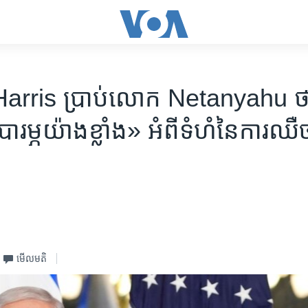
 Harris ប្រាប់​លោក Netanyahu ថា 
​បារម្ភ​យ៉ាងខ្លាំង» អំពី​ទំហំ​នៃ​ការ​ឈឺ
មើល​មតិ