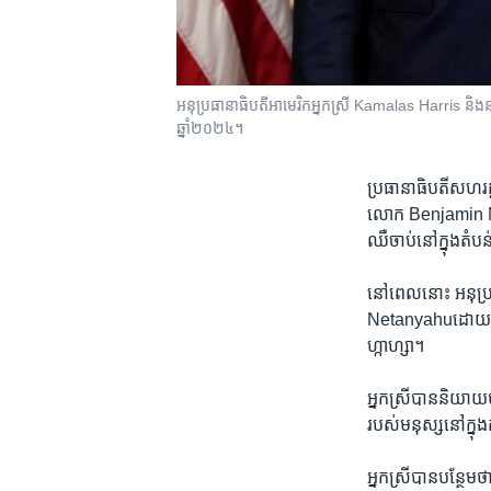
អនុ​ប្រធានាធិបតី​អាមេរិក​អ្នកស្រី Kamalas Harris និងនាយ
ឆ្នាំ២០២៤។
ប្រធានាធិបតី​សហរដ្ឋ
លោក Benjamin Netany
ឈឺចាប់​នៅ​ក្នុង​តំបន
នៅ​ពេល​នោះ អនុ​ប្រ
Netanyahuដោយ​និយាយ​ថ
ហ្កាហ្សា។
អ្នកស្រី​បាន​និយាយ​ថា៖
របស់​មនុស្ស​នៅ​ក្នុង​
អ្នកស្រី​បាន​បន្ថែម​ថា៖