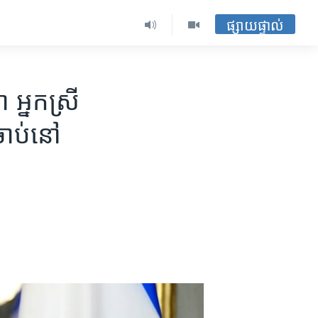
ផ្សាយផ្ទាល់
អ្នកស្រី​
ចាប់​នៅ​