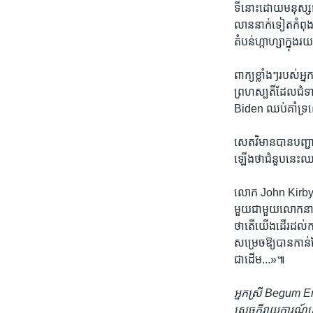
ទីនោះ​ដោយ​មនុស្ស​ជ
លាន​នាក់​ទៀត​កំពុង​
តំបន់​ហ្កាហ្សា​ក្ន
ពាក្យ​ខ្លាំងៗ​របស់​អ្
ព្រហស្បតិ៍​ដែល​ជំទ
Biden ឈប់​គាំទ្
សេតវិមាន​បាន​បញ្ជ
ឡើង​ថា​ជំនួប​នេះ​
លោក John Kirby ទីប្
មួយ​ជាមួយ​លោក​នាយក
ថាតើ​យើង​ដើរ​ដល់​កន
សម្រេច​ឱ្យ​បាន​កាន់តែ
ជាដើម...»៕
អ្នកស្រី Begum Er
សេចក្ដី​រាយការណ៍​នេ