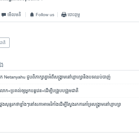
មើល​មតិ
Follow us
បោះពុម្ព
រជាតិ
ទង
Netanyahu ​ជួប​ពិភាក្សា​គ្នា​អំពី​សង្គ្រាម​នៅ​ហ្កាហ្សា​និង​បទឈប់បាញ់
«ប្រគល់​ឲ្យ​អ្នកបន្ត​វេន»​ដើម្បី​បង្រួបបង្រួម​ជាតិ
ុន្ទរកថា​ខ្លាំងៗ​នៅ​សភា​អាមេរិកាំង​ដើម្បី​ស្វែងរក​ការគាំទ្រ​សង្គ្រាម​នៅ​ហ្កាហ្សា