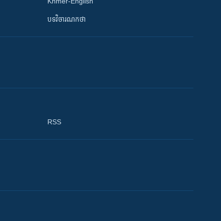
Khmer-English
បទវិចារណកថា
RSS