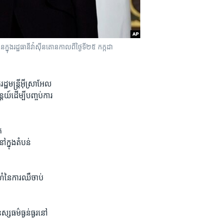
្នុង​រដ្ឋធានីវ៉ាស៊ីនតោន​កាលពីថ្ងៃទី​២៥ កក្កដា
មន្ត្រី​អ៊ីស្រាអែល​
​ដើម្បី​បញ្ចប់​ការ​
ក
ក្នុង​តំបន់​
ំហំ​នៃ​ការ​ឈឺចាប់​
ុស្សធម៌​ធ្ងន់ធ្ងរ​នៅ​