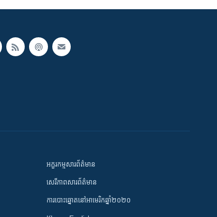
អក្ខរកម្មសារព័ត៌មាន
សេរីភាពសារព័ត៌មាន
ការបោះឆ្នោតនៅអាមេរិកឆ្នាំ២០២០