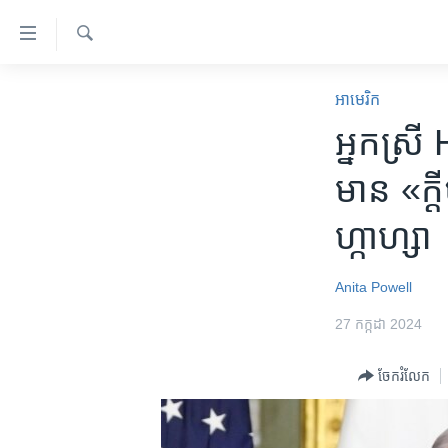
ភ្ជាប់​
ទៅ​
គេហទំព័រ​
ស្វែង​
កម្ពុជា
រក
អាមេរិក​
ទាក់ទង
អន្តរជាតិ
អ្នកស្រី
រំលង​
និង​
អាមេរិក
មាន «ក្ដី
ចូល​
ចិន
ទៅ​​
ហ្កាហ្សា
ទំព័រ​
ហេឡូវីអូអេ
ព័ត៌មាន​​
កម្ពុជាច្នៃប្រតិដ្ឋ
តែ​
Anita Powell
ម្តង
ព្រឹត្តិការណ៍ព័ត៌មាន
27 កក្កដា 2024
រំលង​
ទូរទស្សន៍ / វីដេអូ​
និង​
ចែករំលែក
ចូល​
វិទ្យុ / ផតខាសថ៍
ទៅ​
កម្មវិធីទាំងអស់
ទំព័រ​