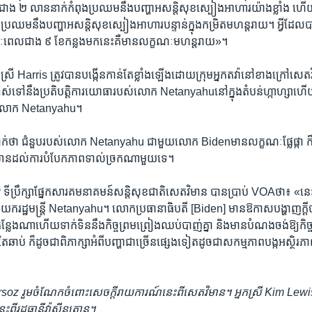
ាង ២ លាន​នាក់​កំពុង​ប្រឈម​នឹង​បញ្ហា​អសន្តិសុខ​ស្បៀង​អាហារ​យ៉ាង​ខ្លាំង ហើយ​
ប្រឈម​នឹង​បញ្ហា​អសន្តិសុខ​ស្បៀង​អាហារ​បន្ទាន់​ក្នុង​កម្រិត​មហន្តរាយ។ អ្វី​ដែល​
ុង​រយៈពេល​ជាង ៩ ខែ​កន្លង​មក​នេះ​គឺ​មាន​លក្ខណៈ​មហន្តរាយ»។
នកស្រី Harris ត្រូវ​បាន​បង្កើន​កាន់តែ​ខ្លាំងឡើង​ដោយ​ក្រុម​អ្នក​តវ៉ា​នៅ​ខាង​ក្រៅ​សេតវ
ាស់​ទៅនឹង​ប្រតិបត្តិការ​យោធា​របស់​លោក Netanyahuនៅ​ក្នុង​តំបន់​ហ្កាហ្សា​ហើ
រ​លោក Netanyahu។
ាក់​ថា ជំនួប​របស់​លោក Netanyahu ជាមួយ​លោក Bidenមាន​លក្ខណៈ​ផ្លែផ្កា ក៏ប៉
ឈាន​ដល់​ការ​បំបែក​ភាព​ទាល់ច្រក​ណាមួយ​ទេ។
រឹក្សា​ផ្នែក​សារគមនាគមន៍​សន្តិសុខ​ជាតិ​សេតវិមាន បាន​ប្រាប់ VOAថា៖ «នេះ​ជា​ក
រដ្ឋមន្ត្រី Netanyahu។ លោក​ប្រធានាធិបតី [Biden] មាន​ឱកាស​បង្ហាញ​ក្ដី​បារ
្លែង​ណា​ហើយ​ទាក់ទិន​នឹង​កិច្ច​ព្រមព្រៀង​ឈប់បាញ់​គ្នា និង​មាន​បំណង​ចង់​ឱ្យ​កិច្ច
​ឆាប់ ក៏​ដូចជា​ពិភាក្សា​អំពី​បញ្ហា​ជាច្រើន​ផ្សេង​ទៀត​ដូចជា​សកម្មភាព​បង្ក​អស្ថិរភាព​រ
soz រួម​ចំណែក​ចំពោះ​សេចក្ដី​រាយការណ៍​នេះ​ពី​សេតវិមាន។ អ្នកស្រី Kim Lewis
ះ​ពី​រដ្ឋធានី​វ៉ាស៊ីនតោន។