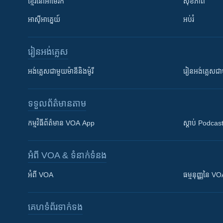
ខ្មែរ​នៅអាមេរិក
សុខភាព
អាស៊ីអាគ្នេយ៍
អប់រំ
រៀន​​អង់គ្លេស
អង់គ្លេស​ជាមួយ​ម៉ានី​និង​ម៉ូរី
រៀន​​​​​​អង់គ្លេ
ទទួល​ព័ត៌មាន​តាម
កម្មវិធី​ព័ត៌មាន VOA App
ស្តាប់ Podcas
អំពី​ VOA & ទំនាក់ទំនង
អំពី​ VOA
ធម្មនុញ្ញ​នៃ V
គេហទំព័រ​​ទាក់ទង