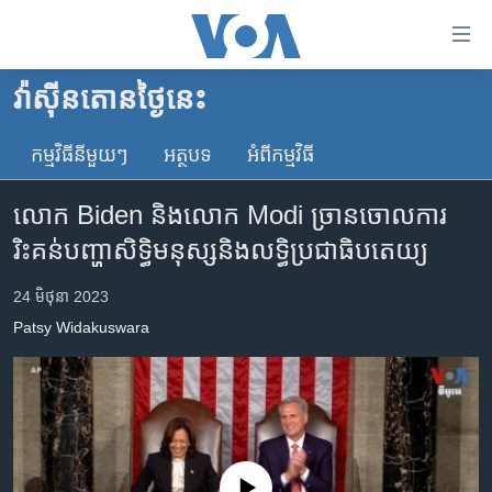
ភ្ជាប់​
ទៅ​
គេហទំព័រ​
វ៉ាស៊ីនតោន​ថ្ងៃ​នេះ
កម្ពុជា
ទាក់ទង
រំលង​
កម្មវិធី​នីមួយៗ
អត្ថបទ​
អំពី​កម្មវិធី​
អន្តរជាតិ
និង​
អាមេរិក
ចូល​
លោក Biden និង​លោក Modi ច្រាន​ចោល​ការ​
ទៅ​​
ចិន
រិះគន់​​បញ្ហា​សិទ្ធិមនុស្ស​និង​លទ្ធិ​ប្រជាធិបតេយ្យ​
ទំព័រ​
ហេឡូវីអូអេ
ព័ត៌មាន​​
24 មិថុនា 2023
តែ​
កម្ពុជាច្នៃប្រតិដ្ឋ
Patsy Widakuswara
ម្តង
ព្រឹត្តិការណ៍ព័ត៌មាន
រំលង​
និង​
ទូរទស្សន៍ / វីដេអូ​
ចូល​
វិទ្យុ / ផតខាសថ៍
ទៅ​
ទំព័រ​
កម្មវិធីទាំងអស់
No media source currently available