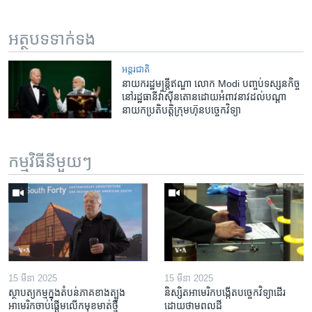
អត្ថបទ​ទាក់ទង
អន្តរជាតិ
នាយក​រដ្ឋមន្ត្រី​ឥណ្ឌា ​លោក​ Modi ​បញ្ចប់​ទស្សន​កិច្ច​
នៅ​រដ្ឋធានី​វ៉ាស៊ីនតោន​ដោយ​អំពាវនាវ​ដល់​បណ្តា​
នាយក​ប្រតិបត្តិ​ក្រុមហ៊ុន​បច្ចេកវិទ្យា
កម្មវិធី​នីមួយៗ
15 មីនា 2025
15 មីនា 2025
ស្ថាបត្យកម្ម​ក្នុង​តំបន់​ភាគ​ខាង​ត្បូង​
និស្សិត​អាមេរិក​បង្កើត​បច្ចេកវិទ្យា​ដើរ​
អាមេរិក​ចាប់ផ្តើម​លើក​មុខមាត់​ថ្មី
ដោយ​ថាមពល​ដី