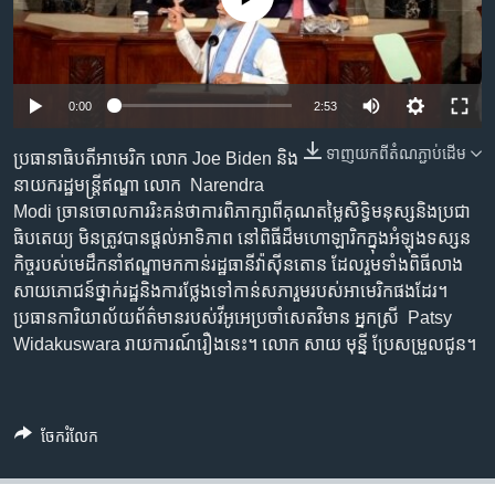
រចនា
សម្ព័ន្ធ​
Khmer English
រំលង​
និង​
បណ្តាញ​សង្គម
0:00
2:53
ចូល​
ទៅ​
ទាញ​យក​ពី​តំណភ្ជាប់​ដើម
ប្រធានាធិបតី​អាមេរិក លោក Joe Biden និង​
កាន់​
នាយក​រដ្ឋមន្ត្រី​ឥណ្ឌា លោក Narendra
ទំព័រ​
ភាសា
Modi ច្រាន​​ចោល​ការ​រិះគន់​ថា​ការ​ពិភាក្សា​ពី​គុណតម្លៃ​សិទ្ធិមនុស្ស​និង​ប្រជា
ស្វែង​
ធិបតេយ្យ មិន​ត្រូវ​​បាន​ផ្តល់​អាទិភាព នៅ​ពិធី​ដ៏​មហោឡារិក​ក្នុង​អំឡុង​ទស្សន
រក
កិច្ច​របស់​មេដឹកនាំ​ឥណ្ឌា​មក​កាន់​រដ្ឋធានី​វ៉ាស៊ីនតោន ដែល​រួម​ទាំង​ពិធី​លាង​
សាយភោជន៍​ថ្នាក់​រដ្ឋ​និង​ការ​ថ្លែង​ទៅ​កាន់​សភា​រួម​របស់​អាមេរិក​ផងដែរ។
ប្រធាន​ការិយាល័យ​ព័ត៌មាន​របស់​វីអូអេ​ប្រចាំ​សេតវិមាន អ្នក​ស្រី Patsy​
Widakuswara រាយការណ៍​រឿង​នេះ។ លោក សាយ មុន្នី​ ប្រែសម្រួល​ជូន។
ចែករំលែក