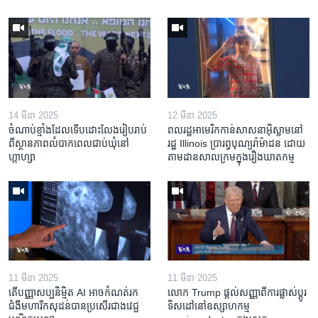
14 មីនា 2025
12 មីនា 2025
ចំណាប់ខ្មាំង​ដែល​ទើប​ដោះលែង​រៀបរាប់​
ពលរដ្ឋអាមេរិក​កាន់សាសនា​អ៊ិស្លាម​នៅ
ពី​ស្ថានភាព​​លំបាក​ពេល​ជាប់​ឃុំ​នៅ​
រដ្ឋ Illinois ​ប្រារព្វបុណ្យរ៉ាម៉ាដន ​ដោយ​
ហ្កាហ្សា
តាម​ដាន​​សាលក្រមក្នុងរឿងឃាតកម្ម
11 មីនា 2025
11 មីនា 2025
តើ​បញ្ញាសប្បនិម្មិត​ AI អាច​កំណត់​រក​
លោក Trump ផ្តល់សញ្ញាពីការផ្លាស់ប្តូរ
ជំងឺមហារីក​សុដន់​បាន​ប្រសើរ​ជាង​វេជ្ជ
ទិសដៅនៅឧស្សាហកម្ម