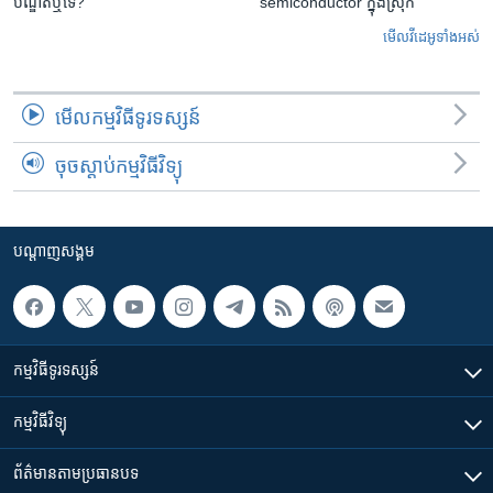
បណ្ឌិត​ឬ​ទេ?
semiconductor ក្នុងស្រុក
មើល​វីដេអូ​ទាំង​អស់
មើល​កម្មវិធី​ទូរទស្សន៍
ចុចស្តាប់កម្មវិធីវិទ្យុ
បណ្តាញ​សង្គម
កម្មវិធី​ទូរទស្សន៍
កម្មវិធី​វិទ្យុ
ព័ត៌មាន​តាមប្រធានបទ​