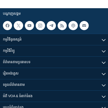
បណ្តាញ​សង្គម
កម្មវិធី​ទូរទស្សន៍
កម្មវិធី​វិទ្យុ
ព័ត៌មាន​តាមប្រធានបទ​
រៀន​​អង់គ្លេស
ទទួល​ព័ត៌មាន​តាម
អំពី​ VOA & ទំនាក់ទំនង
គេហទំព័រ​​ទាក់ទង