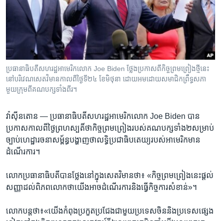
រចនា
សម្ព័ន្ធ​
Khmer English
រំលង​
និង​
បណ្តាញ​សង្គម
ចូល​
ទៅ​
ប្រធានាធិបតី​សហ​រដ្ឋ​អាមេរិក​លោក​ Joe Biden ថ្លែង​ប្រកាស​ពី​កិច្ចព្រមព្រៀង​ថ្មី​នេះ​​
កាន់​
នៅ​​​បរិវេណ​សេតវិមាន​កាល​ពី​ថ្ងៃ​ទី​២៤ ខែ​មិថុនា ដោយ​​អម​ដោយ​សមាជិក​ព្រឹទ្ធសភា​​
ទំព័រ​
មួយ​​ក្រុម​ពី​គណបក្ស​ទាំង​ពីរ។
ភាសា
ស្វែង​
រក
វ៉ាស៊ីនតោ​ន —
ប្រធានាធិបតី​សហ​រដ្ឋ​អាមេរិក​លោក​ Joe Biden ​បាន​
ប្រកាស​កាលពី​ថ្ងៃ​ព្រហស្បតិ៍​ថា​កិច្ច​ព្រមព្រៀង​របស់​គណបក្ស​ទាំង២​សម្រាប់​
ច្បាប់​ហេដ្ឋា​រចនា​សម្ព័ន្ធ​បង្ហាញ​ថា​លទ្ធិ​ប្រជា​ធិបតេយ្យ​របស់​អាមេរិកមាន​
ដំណើរការ។​
លោក​ប្រធានាធិបតី​បានថ្លែង​នៅ​ក្នុង​សេតវិមាន​ថា៖​ «កិច្ច​ព្រមព្រៀង​នេះ​ផ្តល់​
សញ្ញា​ដល់​ពិភពលោក​ថា​យើង​អាច​ដំណើរការ​និង​ធ្វើ​កិច្ចការ​សំខាន់»។​
លោក​បន្ត​ថា៖​«យើង​កំពុង​ប្រកួត​ប្រជែង​ជាមួយ​ប្រទេស​ចិន​និង​ប្រទេស​ផ្សេង​