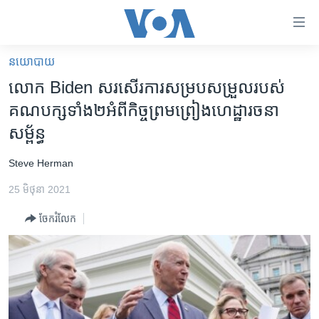
ភ្ជាប់​
ទៅ​
គេហទំព័រ​
នយោបាយ
កម្ពុជា
ទាក់ទង
លោក​ Biden ​សរសើរ​ការ​សម្រប​សម្រួល​របស់​
រំលង​
អន្តរជាតិ
គណបក្ស​ទាំង២​អំពី​កិច្ចព្រមព្រៀង​ហេដ្ឋា​រចនា​
និង​
អាមេរិក
សម្ព័ន្ធ​
ចូល​
ទៅ​​
ចិន
Steve Herman
ទំព័រ​
ហេឡូវីអូអេ
ព័ត៌មាន​​
25 មិថុនា 2021
តែ​
កម្ពុជាច្នៃប្រតិដ្ឋ
ម្តង
ចែករំលែក
ព្រឹត្តិការណ៍ព័ត៌មាន
រំលង​
និង​
ទូរទស្សន៍ / វីដេអូ​
ចូល​
វិទ្យុ / ផតខាសថ៍
ទៅ​
ទំព័រ​
កម្មវិធីទាំងអស់