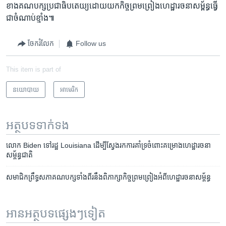
ខាង​គណបក្ស​ប្រជាធិបតេយ្យ​ដោយ​យក​កិច្ច​ព្រមព្រៀង​ហេដ្ឋា​រចនា​សម្ព័ន្ធ​ធ្វើ​
ជា​ចំណាប់​ខ្មាំង៕
ចែករំលែក
Follow us
This item is part of
នយោបាយ
អាមេរិក​
អត្ថបទ​ទាក់ទង
លោក​ Biden ទៅ​រដ្ឋ Louisiana ដើម្បី​ស្វែង​រក​ការ​គាំទ្រ​ចំពោះ​​គម្រោង​​ហេដ្ឋា​រចនា​
សម្ព័ន្ធ​​ជាតិ
​សមាជិក​ព្រឹទ្ធសភា​គណបក្ស​ទាំងពីរ​នឹង​ពិភាក្សា​កិច្ច​ព្រមព្រៀង​អំពី​ហេដ្ឋារចនាសម្ព័ន្ធ
អានអត្ថបទផ្សេងៗទៀត