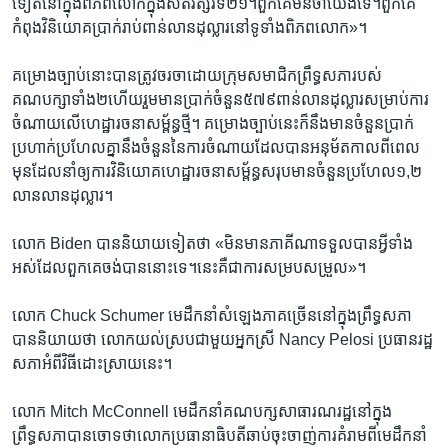
ទៀត​នៅ​ក្នុង​ពិភពលោក​ក្នុង​សតវត្សរ៍​ទី២១។​ពួកគេ​មិនចាំ​យើង​ទេ។​ពួក​គេ​
កំពុង​វិនិយោគ​ប្រាក់​រាប់ពាន់​លាន​ដុល្លារ​នៅ​ទូទាំង​ពិភពលោក»។​
គម្រោង​ច្បាប់​នោះ​បាន​ត្រូវ​ចរចា​ដោយ​ក្រុម​សមាជិក​ព្រឹទ្ធសភា​របស់​
គណបក្សា​ទាំង២​ហើយ​រួមមាន​ប្រាក់​ចំនួន​៥៧៩​ពាន់​លាន​ដុល្លារសម្រាប់ការ​
ចំណាយ​លើ​ហេដ្ឋា​រចនា​សម្ព័ន្ធ​ថ្មី។ ​គម្រោង​ច្បាប់​នេះ​ក៏​នឹង​មាន​ចំនួន​ប្រាក់
ប្រហាក់​ប្រហែល​គ្នា​នឹង​ចំនួន​នៃ​ការ​ចំណាយ​ដែល​បាន​អនុម័ត​កាលពី​ពេល​
មុន​ដែល​នាំ​ឲ្យ​ការ​វិនិយោគ​ហេដ្ឋា​រចនា​សម្ព័ន្ធ​សរុប​មាន​ចំនួន​ប្រហែល​១,២​
លានលាន​ដុល្លារ។​
លោក ​Biden ​បាន​និយាយ​ទៀត​ថា ​«មិន​មាន​ភាគី​ណាទទួល​បាន​អ្វី​ទាំង​
អស់​ដែល​ពួកគេ​ចង់​បាន​នោះ​ទេ។នេះ​គឺជា​ការ​សម្រប​សម្រួល»។
លោក ​Chuck Schumer ​មេដឹកនាំ​សំឡេង​ភាគច្រើន​នៅ​ក្នុង​ព្រឹទ្ធ​សភា​
បាន​និយាយ​ថា ​លោក​យល់​ស្រប​ជាមួយ​អ្នកស្រី ​Nancy Pelosi ​ប្រធាន​រដ្ឋ​
សភា​អំពី​វិធី​ដោះស្រាយ​នេះ។​
លោក​ Mitch McConnell​ មេដឹកនាំគណបក្ស​សាធារណរដ្ឋ​នៅ​ក្នុង​
ព្រឹទ្ធសភា​បាន​ចោទថា​លោក​ប្រធានាធិបតី​ឆាប់​ចុះចាញ់ការ​គំរាម​ពី​មេដឹកនាំ​