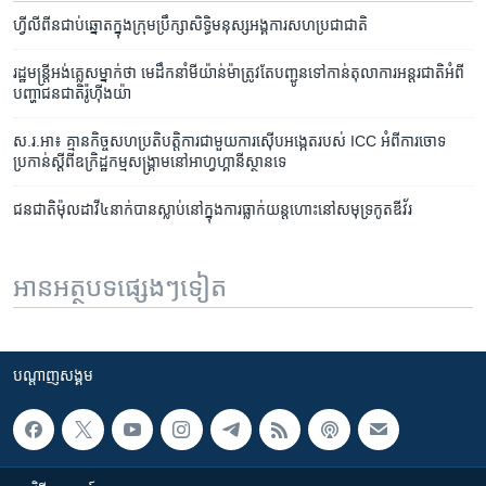
ហ្វីលីពីន​ជាប់​ឆ្នោត​ក្នុង​ក្រុម​ប្រឹក្សា​សិទ្ធិ​មនុស្ស​អង្គការ​សហ​ប្រជា​ជាតិ
រដ្ឋ​មន្រ្តី​​អង់គ្លេស​ម្នាក់ថា ​មេដឹកនាំមីយ៉ាន់ម៉ា​​ត្រូវ​តែ​បញ្ជូន​ទៅ​កាន់​តុលាការ​អន្តរ​ជាតិ​អំពី​
បញ្ហា​ជន​ជាតិ​រ៉ូហ៊ីងយ៉ា
ស.រ.អា៖ ​គ្មាន​កិច្ច​សហ​ប្រតិបត្តិការ​ជា​មួយ​ការស៊ើប​អង្កេត​របស់​ ICC ​អំពី​ការ​ចោទ​
ប្រកាន់​ស្តី​ពី​ឧក្រិដ្ឋកម្ម​សង្គ្រាម​​​នៅ​អាហ្វហ្គានីស្ថាន​ទេ
ជនជាតិម៉ុល​ដាវី​​​៤​នាក់​បាន​ស្លាប់​​នៅ​ក្នុងការ​ធ្លាក់​យន្តហោះ​នៅ​សមុទ្រ​កូតឌីវ័រ
អានអត្ថបទផ្សេងៗទៀត
បណ្តាញ​សង្គម