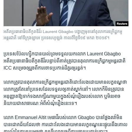
រចនា
សម្ព័ន្ធ​
Khmer English
រំលង​
និង​
បណ្តាញ​សង្គម
ចូល​
អតីត​ប្រធានាធិបតី​កូតឌីវ័រ Laurent Gbagbo បង្ហាញ​មុខ​នៅ​តុលាការ​ឧក្រិដ្ឋកម្ម​
ទៅ​
អន្តរជាតិ​ នៅទីក្រុងឡាអេ​ ប្រទេស​ហូឡង់ កាល​ពី​ថ្ងៃទី​១៩ មករា ២០១៩។
កាន់​
ទំព័រ​
ភាសា
ប្រទេស​ប៊ែលហ្ស៊ិក​បាន​យល់​ព្រម​ទទួល​យក​លោក​ Laurent Gbagbo
ស្វែង​
អតីត​ប្រធានាធិបតីកូតឌីវ័របន្ទាប់​ពី​គាត់​ត្រូវ​បាន​តុលាការ​ឧក្រិដ្ឋកម្ម​អន្តរ​ជាតិ​
រក
ICC​ សម្រេច​ឲ្យ​រួច​ពីការ​ចោទ​ប្រកាន់​ដ៏​គួរ​ឲ្យ​រន្ធត់។ ​
លោក​ត្រូវ​បាន​តុលាការ​ឧក្រិដ្ឋកម្ម​អន្តរជាតិ​ដោះ​លែង​ដោយ​មាន​លក្ខខណ្ឌ​ថា​
លោក​ត្រូវ​តែ​នៅ​ប្រទេស​ដែល​ទទួល​ឲ្យ​គាត់​ស្នាក់​នៅ។ លោក​ក៏មិន​ត្រូវ​បាន​
អនុញ្ញាត​ឱ្យ​ទាក់​ទង​សាក្សី​ណា​មួយ​ក្នុង​សំណុំ​រឿង​របស់​លោក ​ឬមិន​អាច​
និយាយ​ជា​សាធារណៈ​អំពី​សំណុំ​រឿង​នេះ​ទេ។ ​
លោក​ Emmanuel Altit ​មេធាវី​របស់​លោក​ Gbagbo ​បាន​ថ្លែង​តវ៉ាមិន​
បាន​ជោគជ័យ​ដែល​ថា ការ​ដោះ​លែង​ដោយ​មាន​លក្ខខណ្ឌ​នេះ​ផ្ទុយ​នឹង​គោល​
ការណ៍​នៃ​ការ​សម្រេច​ថា ​កូនក្តី​លោក​រួច​ពីការ​ចោទ​ប្រកាន់​នោះ។​