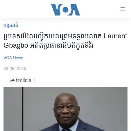
ភ្ជាប់​
ទៅ​
គេហទំព័រ​
អន្តរជាតិ
កម្ពុជា
ទាក់ទង
ប្រទេស​ប៊ែលហ្ស៊ិក​យល់​ព្រម​ទទួល​​លោក​ Laurent
រំលង​
អន្តរជាតិ
Gbagbo ​​អតីត​ប្រធានាធិបតី​កូតឌីវ័រ​
និង​
អាមេរិក
ចូល​
VOA News
ទៅ​​
ចិន
ទំព័រ​
03 កុម្ភៈ 2019
ហេឡូវីអូអេ
ព័ត៌មាន​​
ចែករំលែក
តែ​
កម្ពុជាច្នៃប្រតិដ្ឋ
ម្តង
ព្រឹត្តិការណ៍ព័ត៌មាន
រំលង​
និង​
ទូរទស្សន៍ / វីដេអូ​
ចូល​
វិទ្យុ / ផតខាសថ៍
ទៅ​
ទំព័រ​
កម្មវិធីទាំងអស់