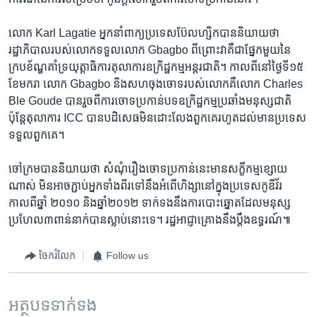
លោក ​Karl Lagatie ​អ្នក​នាំពាក្យ​ប្រទេស​ប៊ែលហ្សិក​បាន​និយាយ​ថា ​
រដ្ឋាភិបាល​របស់​លោក​ទទួល​លោក​ Gbagbo ​ពីព្រោះ​វា​គឺជា​ផ្នែកមួយ​នៃ​
ក្របខ័ណ្ឌគាំទ្រ​យុត្តា​ធិការ​តុលាការ​ឧក្រិដ្ឋ​កម្ម​អន្តរជាតិ។​ កាលពី​នៅថ្ងៃទី​១៥​
ខែ​មករា លោក​ Gbagbo​ និង​សហ​ចុង​ចោទ​របស់​លោក​គឺ​លោក ​Charles
Ble Goude​ បាន​រួចពី​ការ​ចោទ​ប្រកាន់បទ​ឧក្រិដ្ឋ​កម្ម​ប្រឆាំង​មនុស្ស​ជាតិ ​
ប៉ុន្តែ​តុលាការ ​ICC ​បាន​បដិសេធ​មិន​ដោះលែង​ពួក​គេរហូតដល់​មាន​ប្រទេស​
ទទួល​ពួក​គេ។
ចៅក្រម​បាន​និយាយ​ថា ​សំណុំ​រឿង​ចោទ​ប្រកាន់​នេះមាន​សក្ខីកម្ម​ខ្សោយ​
ណាស់​ ​មិន​អាចភ្ជាប់​អ្នក​ទាំង​ពីរ​ទៅ​នឹង​អំពើ​ហិង្សា​នៅ​ក្នុង​ប្រទេស​កូឌីវ័រ​
កាលពី​ឆ្នាំ​ ២០១០ ​និង​ឆ្នាំ​២០១២​ ​ទាក់​ទង​នឹង​ការបោះឆ្នោតដែល​មនុស្ស​
ប្រហែល​៣​ពាន់​នាក់​បាន​ស្លាប់​នោះ​ទេ។ ​រដ្ឋអាជ្ញា​គ្រោង​នឹង​ប្តឹង​ឧទ្ធរណ៍៕
ចែករំលែក
Follow us
អត្ថបទ​ទាក់ទង