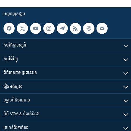
បណ្តាញ​សង្គម
កម្មវិធី​ទូរទស្សន៍
កម្មវិធី​វិទ្យុ
ព័ត៌មាន​តាមប្រធានបទ​
រៀន​​អង់គ្លេស
ទទួល​ព័ត៌មាន​តាម
អំពី​ VOA & ទំនាក់ទំនង
គេហទំព័រ​​ទាក់ទង