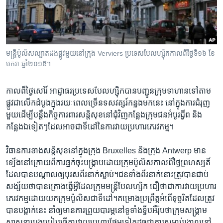
រចនា
សម្ព័ន្ធ​
Khmer English
រំលង​
និង​
បណ្តាញ​សង្គម
ចូល​
មន្រ្តី​ប៉ូលិស​ល្បាត​ដង​ផ្លូវ​មួយ​នៅ​ក្រុង​ Verviers ប្រទេស​បែលហ្ស៊ិក​​កាលពីថ្ងៃ​ទី១៦ ខែ​
ទៅ​
មករា​ ឆ្នាំ​២០១៥។
កាន់​
ទំព័រ​
ភាសា
កាល​ពី​ថ្ងៃ​សៅរ៍ អាជ្ញាធរ​ប្រទេសបែលហ្ស៊ិក​បានបញ្ជូន​ក្រុម​ទាហានទៅ​តាម​
ស្វែង​
ផ្លូវ​ជា​លើក​ដំបូង​ក្នុង​រយៈពេល​ច្រើន​ទសវត្សរ៍​កន្លង​មក​នេះ​ នៅ​ក្នុង​ការ​ជំរុញ​
រក
មួយ​ដើម្បី​បន្តឹង​កិច្ច​ការពារ​សន្តិសុខ​នៅ​ជុំវិញ​កន្លែង​ក្រុម​ជន​អំបូរ​ជ្វីព និង​
កន្លែង​ឯទៀតៗដែល​អាច​ជា​ទីដៅ​នៃ​ការ​វាយ​ប្រហារ​ភេរវកម្ម។​
វិធានការ​ខាង​សន្តិសុខ​នៅ​ក្នុង​ក្រុង​ Bruxelles និង​ក្រុង​ Antwerp មាន​
ទ្បើង​នៅ​ក្រោយ​ពី​ការ​ឆ្មក់​ចុះ​បង្រ្កាបដោយ​ក្រុម​ប៉ូលិស​កាល​ពី​ថ្ងៃ​ព្រហស្បតិ៍​
ដែល​បាន​បណ្តាល​ឲ្យ​បុរស​ពីរ​នាក់ស្លាប់។​ជន​ទាំង​ពីរ​នាក់​នោះ​ត្រូវ​បាន​ជាប់​
សង្ស័យ​ថា​បានគ្រោង​ធ្វើ​អ្វី​ដែលក្រុម​មន្ត្រី​បែលហ្សិក​ ជឿ​ថា​ជាការ​វាយ​ប្រហារ​
ភេរវកម្ម​ដោយ​យក​ក្រុម​ប៉ូលិស​ជា​ទី​ដៅ។គម្រោង​ប្រព្រឹត្ត​អំពើ​ទុច្ចរិតដែល​ត្រូវ​
បានបង្អាក់​នេះ​ នាំ​ឲ្យមាន​ការ​ព្រួយបារម្ភ​នៅទូទាំង​ទ្វីបអឺរ៉ុប​ថា​ក្រុម​សង្រ្គាម​
សាសនា​ប្រុងប្រៀប​ធ្វើការ​វាយ​ប្រហារថែម​ទៀត​ដូច​ជា​ការ​សម្លាប់​រង្គាល​នៅ​