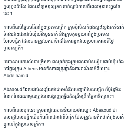
ក្នុង​ក្រុង​ប៉ារីស​ ដែល​នាំ​ឲ្យ​មនុស្ស​១៧​នាក់​ស្លាប់​កាល​ពី​ពេល​មុន​នេះ​ក្នុង​ខែ
នេះ។
កាល​ពី​យប់​ថ្ងៃ​សៅរ៍​នៅ​ក្នុង​ប្រទេស​ក្រិក​ ក្រុម​ប៉ូលិស​កំពុង​ស្វះស្វែង​រកទំនាក់
ទំនង​រវាង​ជន​ជាប់​ឃុំឃាំង​បួន​នាក់​ និង​ក្រុម​តូច​មួយ​នៅក្នុង​ប្រទេស​
បែលហ្សិក​ ដែល​បាន​ត្រូវ​យក​ជា​ទី​ដៅ​នៃ​ការ​ឆ្មក់​វាយ​ប្រហារកាល​ពី​ថ្ងៃ
ព្រហស្បតិ៍។​
គេបាន​រាយការណ៍​ជា​ច្រើន​ថា ​ជន​ម្នាក់​ក្នុង​ក្រុម​ជន​ជាប់​សង្ស័យ​ជាប់ឃុំឃាំង​
នៅ​ក្នុង​ក្រុង Athens មាន​ភិន​ភាគ​ត្រូវ​គ្នា​នឹង​ការ​ពណ៌នាអំពី​ឈ្មោះ​
Abdelhamid
Abaaoud ដែលជាប់​សង្ស័យ​ថាជា​មេគំនិត​សញ្ជាតិ​បែលហ្សិក​ ក៏​ប៉ុន្តែ​មិន​
ទំនាក់ទំនង​ណា​មួយ​ត្រូវ​បាន​បង្ហាញ​ឡើងគិត​ត្រឹម​ព្រឹក​ថ្ងៃ​អាទិត្យ​នេះ។​
កាល​ពី​ពេល​មុន​នេះ ក្រុម​អាជ្ញាធរ​បាន​និយាយថា​ឈ្មោះ Abaaoud ​ជា​
ពលរដ្ឋ​បែលហ្សិកដើម​កំណើត​ជនជាតិ​ម៉ារ៉ុក ដែល​ត្រូវ​បាន​គិត​ថា​កំពុង​លាក់​
ខ្លួន​នៅ​ក្នុង​ប្រទេសក្រិក៕