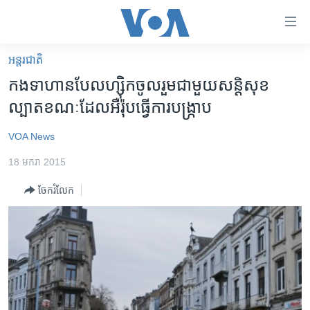
ភ្ជាប់​
ទៅ​
គេហទំព័រ​
អន្តរជាតិ
កម្ពុជា
ទាក់ទង
កង​ទាហាន​បែលហ្ស៊ិក​ចូលរួម​ជាមួយ​សន្តិសុខ​
រំលង​
អន្តរជាតិ
ល្បាត​ខណៈ​ដែល​អឺរ៉ុប​ធ្វើ​ការ​បង្រ្កាប​
និង​
អាមេរិក
ចូល​
VOA News
ទៅ​​
ចិន
ទំព័រ​
18 មករា 2015
ហេឡូវីអូអេ
ព័ត៌មាន​​
ចែករំលែក
តែ​
កម្ពុជាច្នៃប្រតិដ្ឋ
ម្តង
ព្រឹត្តិការណ៍ព័ត៌មាន
រំលង​
និង​
ទូរទស្សន៍ / វីដេអូ​
ចូល​
វិទ្យុ / ផតខាសថ៍
ទៅ​
ទំព័រ​
កម្មវិធីទាំងអស់