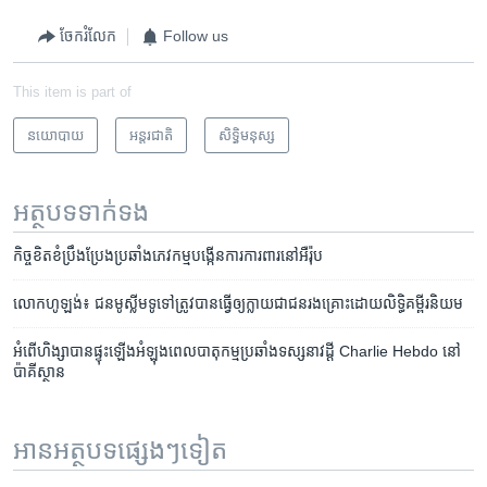
ចែករំលែក
Follow us
This item is part of
នយោបាយ
អន្តរជាតិ
សិទ្ធិ​មនុស្ស
អត្ថបទ​ទាក់ទង
កិច្ច​ខិតខំ​ប្រឹងប្រែង​ប្រឆាំង​ភេវកម្ម​បង្កើន​ការការពារ​នៅ​អឺរ៉ុប
លោក​ហូឡង់៖​ ជន​មូស្លីម​ទូទៅ​ត្រូវ​បាន​ធ្វើ​ឲ្យ​ក្លាយ​ជា​ជន​រងគ្រោះ​ដោយ​លិទ្ធិ​គម្ពីរ​​និយម​
អំពើ​ហិង្សា​បាន​ផ្ទុះ​ឡើង​​អំឡុង​ពេល​បាតុ​កម្ម​ប្រឆាំង​ទស្សនាវដ្តី​ Charlie Hebdo​ នៅ​
ប៉ាគីស្ថាន​
អានអត្ថបទផ្សេងៗទៀត