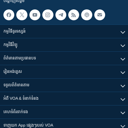
បណ្តាញ​សង្គម
កម្មវិធី​ទូរទស្សន៍
កម្មវិធី​វិទ្យុ
ព័ត៌មាន​តាមប្រធានបទ​
រៀន​​អង់គ្លេស
ទទួល​ព័ត៌មាន​តាម
អំពី​ VOA & ទំនាក់ទំនង
គេហទំព័រ​​ទាក់ទង
ទាញយក​ App ផ្សេងៗ​របស់​ VOA