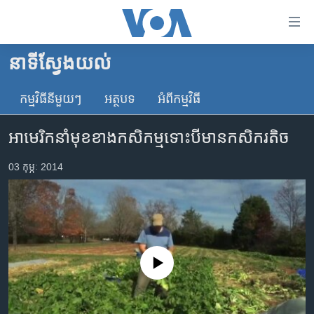
ភ្ជាប់​
ទៅ​
គេហទំព័រ​
នាទី​ស្វែង​យល់
កម្ពុជា
ទាក់ទង
រំលង​
កម្មវិធី​នីមួយៗ
អត្ថបទ​
អំពី​កម្មវិធី​
អន្តរជាតិ
និង​
អាមេរិក
ចូល​
អាមេរិក​នាំ​មុខ​ខាង​កសិកម្ម​ទោះ​បី​មាន​កសិករ​តិច
ទៅ​​
ចិន
ទំព័រ​
03 កុម្ភៈ 2014
ហេឡូវីអូអេ
ព័ត៌មាន​​
តែ​
កម្ពុជាច្នៃប្រតិដ្ឋ
ម្តង
ព្រឹត្តិការណ៍ព័ត៌មាន
រំលង​
និង​
ទូរទស្សន៍ / វីដេអូ​
No media source currently available
ចូល​
វិទ្យុ / ផតខាសថ៍
ទៅ​
ទំព័រ​
កម្មវិធីទាំងអស់