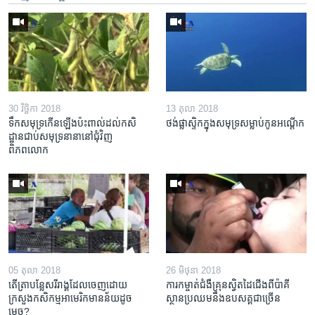
30 វិច្ឆិកា 2018
13 តុលា 2018
ទឹក​សមុទ្រ​កើន​ឡើង​ប៉ះពាល់​ដល់​កសិ
ថង់​ផ្លាស្ទិក​​ក្នុង​សមុទ្រ​សម្លាប់​កូន​អណ្តើក
ដ្ឋាន​ជាប់​សមុទ្រ​នានា​នៅ​ជុំវិញ​
ពិភពលោក
05 តុលា 2018
26 មិថុនា 2018
តើ​ត្រា​បន្លែ​សរីរាង្គ​ដែល​ចេញ​ដោយ​
ការ​កម្ចាត់​ជំងឺ​គ្រុន​ស្វិត​ដៃ​ជើង​ពី​ប៉ាគី
ក្រសួង​កសិកម្ម​អាមេរិក​មាន​ន័យ​ដូច
ស្ថាន​ប្រឈម​នឹង​ឧបសគ្គ​ជាច្រើន
ម្តេច?