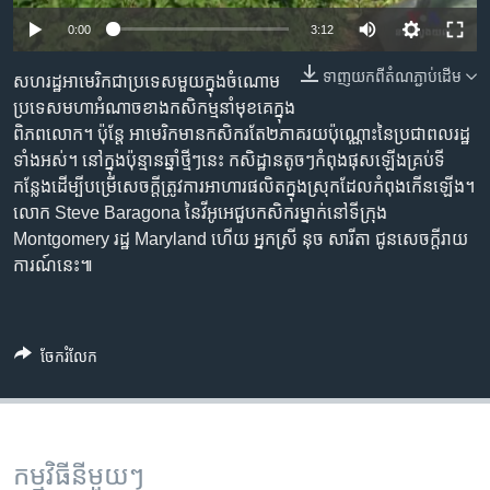
រចនា
សម្ព័ន្ធ​
0:00
3:12
Khmer English
រំលង​
ទាញ​យក​ពី​តំណភ្ជាប់​ដើម
សហរដ្ឋ​អាមេរិក​ជា​ប្រទេស​មួយ​ក្នុង​ចំណោម​
និង​
បណ្តាញ​សង្គម
ប្រទេស​មហា​អំណាច​ខាង​កសិកម្ម​នាំ​មុខ​គេ​ក្នុង​
ចូល​
ពិភពលោក។ ប៉ុន្តែ អាមេរិក​មាន​កសិករ​តែ​២​ភាគ​រយ​ប៉ុណ្ណោះ​នៃ​ប្រជា​ពលរដ្ឋ​
ទៅ​
ទាំងអស់។ នៅ​ក្នុង​ប៉ុន្មាន​ឆ្នាំ​ថ្មីៗ​នេះ កសិដ្ឋាន​តូចៗ​កំពុង​ផុស​ឡើង​គ្រប់​ទី
កាន់​
កន្លែង​ដើម្បី​បម្រើ​សេចក្តី​ត្រូវការ​អាហារ​ផលិត​ក្នុង​ស្រុក​ដែល​កំពុង​កើន​ឡើង។
ទំព័រ​
ភាសា
លោក Steve Baragona នៃ​វីអូអេ​ជួប​កសិករ​ម្នាក់​នៅ​ទីក្រុង
ស្វែង​
Montgomery រដ្ឋ Maryland ហើយ អ្នកស្រី នុច សារីតា ជូន​សេចក្តី​រាយ
រក
ការណ៍​នេះ៕
ចែករំលែក
កម្មវិធី​នីមួយៗ