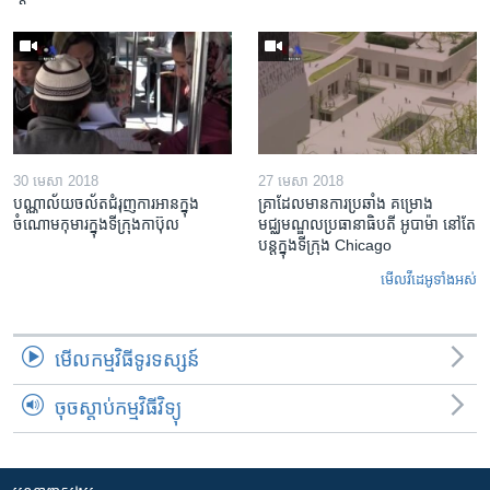
30 មេសា 2018
27 មេសា 2018
បណ្ណាល័យ​ចល័ត​ជំរុញ​ការអាន​ក្នុង
គ្រាដែល​មាន​ការ​ប្រឆាំង គម្រោង​
ចំណោម​កុមារ​ក្នុងទីក្រុង​កាប៊ុល
មជ្ឈមណ្ឌល​ប្រធានាធិបតី អូបាម៉ា នៅតែ​
បន្ត​ក្នុង​ទីក្រុង Chicago
មើល​វីដេអូ​ទាំង​អស់
មើល​កម្មវិធី​ទូរទស្សន៍
ចុចស្តាប់កម្មវិធីវិទ្យុ