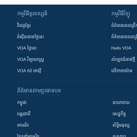
កម្មវិធី​ទូរទស្សន៍
កម្មវិធី​វិទ្យុ
វីដេអូ​ខ្មែរ
ព័ត៌មាន​ពេល​ព្រឹ
វ៉ាស៊ីនតោន​ថ្ងៃ​នេះ
ព័ត៌មាន​​ពេល​រាត្រ
VOA ថ្ងៃនេះ
Hello VOA
VOA ​វិទ្យាសាស្ត្រ
សំឡេង​ជំនាន់​ថ្មី
VOA 60 អាស៊ី
វេទិកា​អាស៊ាន
ព័ត៌មាន​តាមប្រធានបទ​
កម្ពុជា
នយោបាយ
អន្តរជាតិ
សេដ្ឋកិច្ច
អាមេរិក
សិទ្ធិមនុស្ស
ខ្មែរ​នៅអាមេរិក
សុខភាព