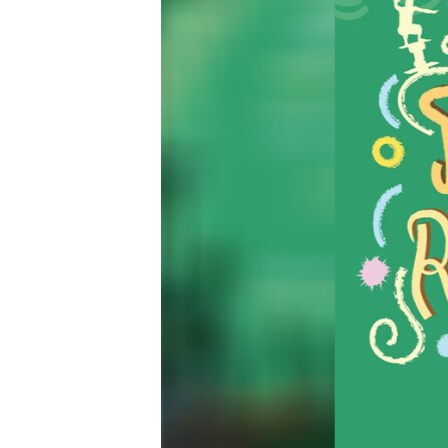
រចនា
សម្ព័ន្ធ​
រំលង​
និង​
ចូល​
ទៅ​
កាន់​
ទំព័រ​
ស្វែង​
រក