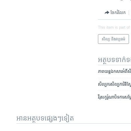
ចែករំលែក
This item is part of
សិល្បៈនិងវប្បធម៌
អត្ថបទ​ទាក់
ភាពយន្តឯកសារអំពីសិល
សិល្បករ​សិល្បការិនី​ស្
វីរុសកូរ៉ូណាបិទការស
អានអត្ថបទផ្សេងៗទៀត