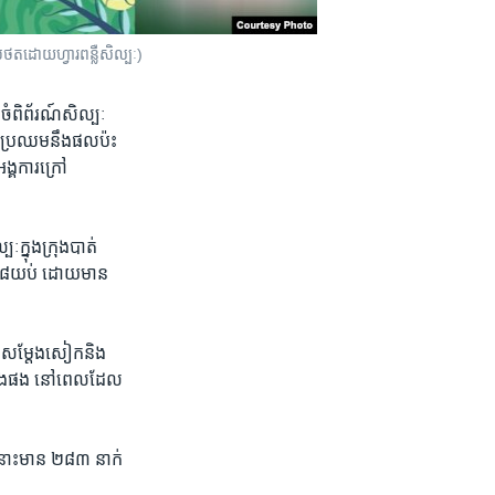
ូបថតដោយហ្វារពន្លឺសិល្បៈ)
ចំ​ពិព័រណ៍​សិល្បៈ​
ការ​ប្រឈម​នឹង​ផលប៉ះ
្គការ​ក្រៅ​
​ក្នុង​ក្រុង​បាត់
ោង ​៨​យប់ ដោយ​មាន​
​សម្តែង​សៀក​និង​
ត់ដំបងផង នៅ​ពេល​ដែល​
នោះ​មាន ​២៨៣​ នាក់​