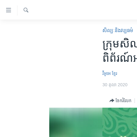
ភ្ជាប់​
ទៅ​
គេហទំព័រ​
ស្វែង​
កម្ពុជា
រក
សិល្បៈនិងវប្បធម៌
ទាក់ទង
អន្តរជាតិ
ក្រុម​សិល
រំលង​
និង​
អាមេរិក
ពិព័រណ៍​អា
ចូល​
ចិន
ទៅ​​
ទំព័រ​
ហេឡូវីអូអេ
វីអូអេ​​ ខ្មែរ​
ព័ត៌មាន​​
កម្ពុជាច្នៃប្រតិដ្ឋ
30 តុលា 2020
តែ​
ម្តង
ព្រឹត្តិការណ៍ព័ត៌មាន
ចែករំលែក
រំលង​
ទូរទស្សន៍ / វីដេអូ​
និង​
ចូល​
វិទ្យុ / ផតខាសថ៍
ទៅ​
កម្មវិធីទាំងអស់
ទំព័រ​