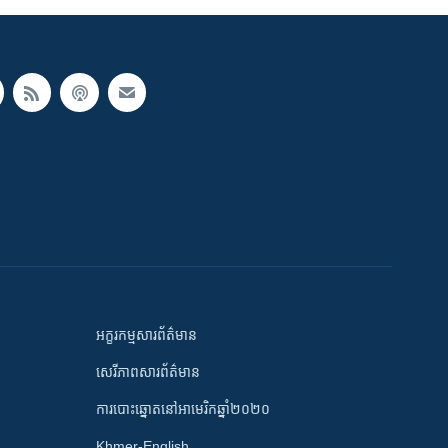
អក្ខរកម្មសារព័ត៌មាន
សេរីភាពសារព័ត៌មាន
ការបោះឆ្នោតនៅអាមេរិកឆ្នាំ២០២០
Khmer-English