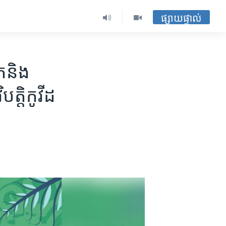
ផ្សាយផ្ទាល់
​និង​
បត្តិ​កូវីដ