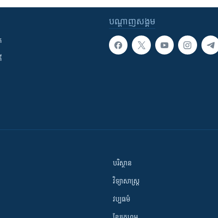
បណ្តាញ​សង្គម
ក
ី
បរិស្ថាន
វិទ្យាសាស្រ្ត
វប្បធម៌
ខ្មែរក្រហម