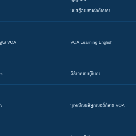
សេចក្តីរាយការណ៍ពិសេស
ស​​ជាមួយ VOA
VOA Learning English
ts
ព័ត៌មាន​តាម​អ៊ីមែល
OA
ក្រម​​​សីលធម៌​​​អ្នក​​​សារព័ត៌មាន VOA