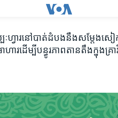
្បៈ​ហ្វារ​នៅ​បាត់ដំបង​នឹង​សម្តែង​សៀក
ហារ​ដើម្បី​បន្ធូរ​​​ភាព​តានតឹង​ក្នុង​គ្រា​វិ