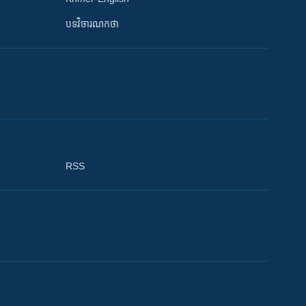
បទវិចារណកថា
RSS