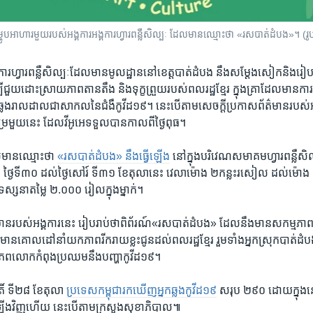
្ហូបអាហារ​មួយរបស់អង្គការអង្គការ​​​ហ្វារ​ពន្លឺ​សិល្បៈ ដែលមានឈ្មោះថា «រសបាត់ដំបង»។ (រ
ការ​ហ្វារ​ពន្លឺ​សិល្បៈ​ដែល​មាន​មូលដ្ឋាន​នៅ​ខេត្ត​បាត់ដំបង ​នឹង​សម្តែង​សៀក​និង​រៀប
បី​ជួយដោះស្រាយ​ភាព​តានតឹង​ និង​ទុក្ខព្រួយ​របស់​ពលរដ្ឋ​ខ្មែរ​ ក្នុង​គ្រា​ដែល​មាន​
លង​រាលដាល​ជា​សាកល​នៃ​ជំងឺ​កូវីដ១៩។ នេះ​បើ​តាមសេចក្តី​ប្រកាស​ព័ត៌មាន​របស់​អង
្រៃ​មួយ​នេះ ដែល​វីអូអេ​ទទួល​បាន​កាល​ពី​ថ្ងៃ​ពុធ។
ល​មាន​ឈ្មោះ​ថា
«រស​បាត់ដំបង» នឹង​ធ្វើ​ឡើង
​នៅ​ក្នុង​បរិវេណ​សមាគម​ហ្វារពន្លឺសិល្បៈ
ក្រ​ ថ្ងៃ​ទី៣០​ ដល់​ថ្ងៃ​សៅរ៍ ​ទី​៣១​ ខែ​តុលានេះ វេលា​ម៉ោង ​២​កន្លះ​រសៀល ​ដល់​ម៉
ទស្សនា​តម្លៃ​ ២.០០០​ រៀល​ក្នុង​ម្នាក់។
៌មាន​របស់​អង្គការនេះ រៀបរាប់​ថា​ពិព័រណ៍​«រស​បាត់ដំបង» ​ដែល​នឹង​មាន​សកម្មភាព
មាន​គោល​ដៅ​នាំ​យក​ភាព​រីករាយ​ខ្លះជូន​ដល់​ពលរដ្ឋ​ខ្មែរ​ រួម​ទាំង​អ្នក​ស្រុក​បា
ពិភពលោក​កំពុង​ប្រឈម​នឹង​បញ្ហា​កូវីដ​១៩។
តិ៍​ ទី​២៨ ​ខែ​តុលា
ប្រទេស​កម្ពុជារក​ឃើញ​អ្នក​ឆ្លង​កូវីដ​១៩
​ សរុប​ ២៩០​ ដោយ​ក្នុង​
ង​វិញ​ហើយ នេះ​បើ​តាម​ក្រសួង​សុខាភិបាល៕