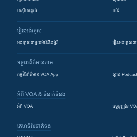
អាស៊ីអាគ្នេយ៍
អប់រំ
រៀន​​អង់គ្លេស
អង់គ្លេស​ជាមួយ​ម៉ានី​និង​ម៉ូរី
រៀន​​​​​​អង់គ្លេ
ទទួល​ព័ត៌មាន​តាម
កម្មវិធី​ព័ត៌មាន VOA App
ស្តាប់ Podcas
អំពី​ VOA & ទំនាក់ទំនង
អំពី​ VOA
ធម្មនុញ្ញ​នៃ V
គេហទំព័រ​​ទាក់ទង