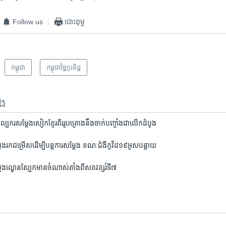
Follow us
បោះពុម្ព
កម្ពុជា
កម្ពុជាច្នៃប្រតិដ្ឋ
ទង
្បករសម្តែងសៀកខ្មែរពីររូបគ្រោងនឹងចាក់បញ្ចាំងជាលើកដំបូង
វែងរក​ជម្រើស​ដើម្បី​បន្ត​ការ​សម្តែង ​ខណៈជំងឺ​កូវីដ១៩​អូស​បន្លាយ
ម្តែងល្ខោនស្បែកមានចំណាស់តាំងពីសតវត្សរ៍ទី៧