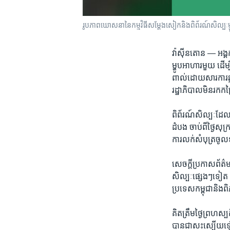
រូបភាពឃោសនានៃកម្មវិធីសម្តែង​សៀក​និង​​ពិព័រណ៍​សិល្បៈ​ម
វ៉ាស៊ីនតោន —
អង្គ
ម្ហូបអាហារ​មួយ ដើម្
ពាល់​ដោយ​សារ​ការ​ឆ្
រដ្ឋាភិបាល​មិន​រក​កម
ពិព័រណ៍​សិល្បៈ​ដែ
ដំបង ​ចាប់​ពីថ្ងៃ​សុ
ការ​លក់​សំបុត្រ​ចូល​
សេចក្តី​ប្រកាស​ព័ត
សិល្បៈ​ផ្សេងៗ​ទៀត​ 
ប្រទេស​កម្ពុជានិង​
គិត​ត្រឹម​ថ្ងៃ​ព្រហស្ប
បានជា​សះស្បើយ​ឡើ