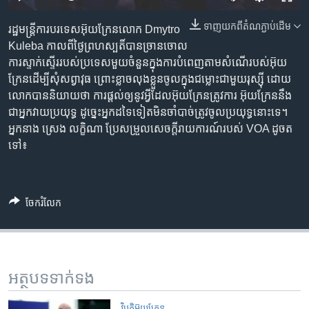
រចនា
សម្ព័ន្ធ​
Khmer English
ទាញ​យក​ពី​តំណភ្ជាប់​ដើម
រដ្ឋមន្ត្រី​ការបរទេស​អ៊ុយក្រែន​លោក Dmytro
រំលង​
Kuleba កាលពី​​ថ្ងៃ​ព្រហស្បតិ៍​បាន​ច្រានចោល​​
និង​
បណ្តាញ​សង្គម
ការ​ស្ទាក់ស្ទើរ​របស់​ប្រទេស​មួយ​ចំនួន​ក្នុង​ការ​បំពេញ​តាម​សំណើ​របស់​អ៊ុយ
ចូល​
ក្រែន​ដើម្បី​សុំ​សព្វាវុធ​ ព្រោះ​ខ្លាច​លុង​ខ្លួន​ចូល​ក្នុង​ជម្លោះ​ជាមួយ​រុស្ស៊ី​ ដោយ​
ទៅ​
លោក​បាន​និយាយ​ថា ​ការ​ផ្តល់​ឲ្យ​នូវ​អ្វី​ដែល​អ៊ុយក្រែន​ត្រូវការ​ អ៊ុយក្រែន​នឹង​
កាន់​
ជា​អ្នក​វាយ​ប្រយុទ្ធ ​ដូច្នេះ​អ្នក​ដទៃ​ទៀត​មិន​ចាំបាច់​ត្រូវ​ចូល​ប្រយុទ្ធ​នោះ​ទេ។
ទំព័រ​
ភាសា
អ្នក​នាង ស្រេង លក្ខិណា ប្រែសម្រួល​សេចក្តីរាយ​ការណ៍​របស់ VOA ដូចត
ស្វែង​
ទៅ៖
រក
ចែករំលែក
អត្ថបទ​ទាក់ទង
វិបត្តិអ៊ុយក្រែន