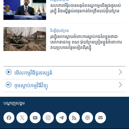
សហភាព​អឺរ៉ុប​បាន​អនុម័ត​​ទណ្ឌកម្ម​លើ​​ធ្យូង​ថ្ម​របស់​
រុស្ស៊ី និង​ស្នើ​ផ្តល់​អាវុធ​កាន់តែ​ច្រើន​​​ដល់​​អ៊ុយក្រែន​
វិបត្តិអ៊ុយក្រែន
រុស្ស៊ី​សោកស្តាយ​ចំពោះ​ការ​ស្លាប់​កងទ័ព​ខ្លួន​​ថា​ជា​
សោកនាដកម្ម​​ ខណៈ​អ៊ុយក្រែន​ត្រៀម​ខ្លួន​​ចំពោះ​ការ
វាយប្រហារ​បន្ថែម​ទៀត​ពី​រុស្ស៊ី
មើល​កម្មវិធី​ទូរទស្សន៍
ចុចស្តាប់កម្មវិធីវិទ្យុ
បណ្តាញ​សង្គម