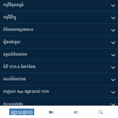
កម្មវិធី​ទូរទស្សន៍
កម្មវិធី​វិទ្យុ
ព័ត៌មាន​តាមប្រធានបទ​
រៀន​​អង់គ្លេស
ទទួល​ព័ត៌មាន​តាម
អំពី​ VOA & ទំនាក់ទំនង
គេហទំព័រ​​ទាក់ទង
ទាញយក​ App ផ្សេងៗ​របស់​ VOA
Accessibility
ផ្សាយផ្ទាល់