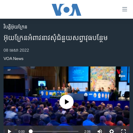
ភ្ជាប់​
ទៅ​
គេហទំព័រ​
វិបត្តិអ៊ុយក្រែន
កម្ពុជា
ទាក់ទង
អ៊ុយក្រែន​អំពាវនាវ​សុំ​ជំនួយ​សព្វាវុធ​បន្ថែម
រំលង​
អន្តរជាតិ
និង​
08 មេសា 2022
អាមេរិក
ចូល​
VOA News
ទៅ​​
ចិន
ទំព័រ​
ហេឡូវីអូអេ
ព័ត៌មាន​​
តែ​
កម្ពុជាច្នៃប្រតិដ្ឋ
ម្តង
ព្រឹត្តិការណ៍ព័ត៌មាន
រំលង​
No media source currently available
និង​
ទូរទស្សន៍ / វីដេអូ​
ចូល​
វិទ្យុ / ផតខាសថ៍
ទៅ​
ទំព័រ​
កម្មវិធីទាំងអស់
0:00
2:06