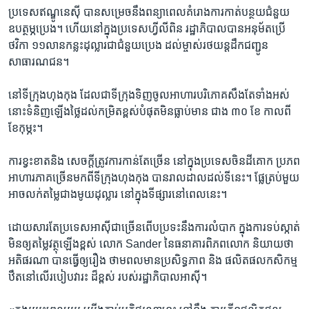
ប្រទេស​ឥណ្ឌូនេស៊ី​ បាន​សម្រេច​នឹង​ពន្យា​ពេល​គំរោងការ​កាត់​បន្ថយ​ជំនួយ​
ឧបត្ថម្ភប្រេង។ ​ហើយ​នៅ​ក្នុង​ប្រទេស​ហ្វីលីពិន ​រដ្ឋាភិបាល​បាន​អនុម័ត​ប្រើ​
ថវិកា​ ១១​លាន​កន្លះ​ដុល្លារ​ជា​ជំនួយ​ប្រេង​ ដល់​ម្ចាស់​រថយន្ដ​ដឹក​ជញ្ជូន​
សាធារណជន។
នៅ​ទីក្រុង​ហុងកុង ​ដែល​ជា​ទីក្រុង​ទិញ​ចូល​អាហារបរិភោគ​សឹង​តែ​ទាំងអស់​
នោះទំនិញឡើងថ្លៃដល់កម្រិតខ្ពស់​បំផុត​មិន​ធ្លាប់​មាន​ ជាង​ ៣០​ ខែ​ កាល​ពី​
ខែ​កុម្ភះ។
ការ​ខ្វះខាត​និង ​សេចក្ដី​ត្រូវការ​កាន់តែ​ច្រើន​ នៅ​ក្នុង​ប្រទេស​ចិន​ដីគោក​ ប្រភព​
អាហារ​ភាគច្រើន​មក​ពី​ទីក្រុង​ហុងកុង ​បាន​រាលដាល​ដល់​ទីនេះ​។ ផ្លែ​ត្រប់​មួយ​
អាច​លក់តម្លៃ​ជាង​មូយ​ដុល្លារ​ នៅ​ក្នុង​ទី​ផ្សារ​នៅ​ពេលនេះ។
ដោយសារ​តែ​ប្រទេស​អាស៊ី​ជាច្រើន​ពើបប្រទះ​នឹង​ការលំបាក​ ក្នុង​ការ​ទប់ស្កាត់​
មិនឲ្យ​តម្លៃ​វត្ថុ​ឡើងខ្ពស់ ​លោក​ Sander​ នៃ​ធនាគារ​ពិភពលោក​ និយាយថា​
អតិផរណា ​បាន​ធ្វើឲ្យ​រឿង​ ថាមពល​មាន​ប្រសិទ្ធភាព​ និង​ ផលិតផល​កសិកម្ម​
ឋឹត​នៅលើ​របៀបវារះ​ ដ៏​ខ្ពស់​ របស់​រដ្ឋាភិបាល​អាស៊ី។