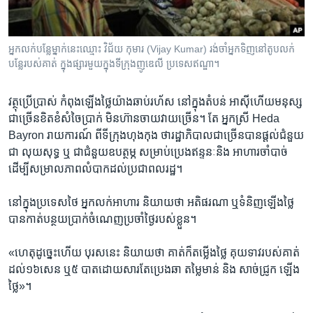
រចនា
សម្ព័ន្ធ​
Khmer English
រំលង​
អ្នកលក់​បន្លែ​ម្នាក់នេះ​ឈ្មោះ​ វិជ័យ កុមារ (Vijay Kumar) រង់ចាំ​អ្នកទិញ​​នៅ​តូប​លក់​
និង​
បណ្តាញ​សង្គម
បន្លែ​​របស់​គាត់​ ក្នុង​​ផ្សារ​មួយ​ក្នុង​ទីក្រុង​ញូឌេលី​ ប្រទេស​ឥណ្ឌា។​
ចូល​
ទៅ​
វត្ថុ​ប្រើប្រាស់ កំពុង​ឡើងថ្លៃ​យ៉ាង​ឆាប់​រហ័ស នៅ​ក្នុងតំបន់​ អាស៊ី​ហើយ​មនុស្ស​
កាន់​
ជាច្រើន​ខិតខំ​សំចៃ​ប្រាក់​ មិន​ហ៊ាន​ចាយវាយ​ច្រើន។ ​តែ​ អ្នក​ស្រី​ Heda​
ទំព័រ​
ភាសា
Bayron​ រាយការណ៍ ​ពី​ទីក្រុងហុងកុង​ ​ថា​រដ្ឋាភិបាល​ជា​ច្រើន​បាន​ផ្ដល់​ជំនួយ​
ស្វែង​
ជា​ លុយ​សុទ្ធ ​ឬ ​ជា​ជំនួយឧបត្ថម្ភ​ សម្រាប់​ប្រេង​ឥន្ទនៈ​និង​ អាហារ​ចាំបាច់​
រក
ដើម្បី​សម្រាល​ភាពលំបាក​ដល់​ប្រជា​ពលរដ្ឋ។
នៅ​ក្នុង​ប្រទេស​ថៃ ​អ្នក​លក់​អាហារ​ និយាយ​ថា​ អតិ​ផរណា​ ឬ​ទំនិញ​ឡើង​ថ្លៃ​
បាន​កាត់​បន្ថយ​ប្រាក់​ចំណេញ​ប្រចាំ​ថ្ងៃ​របស់​ខ្លួន។
«ហេតុ​ដូច្នេះ​ហើយ​ បុរស​នេះ​ និយាយ​ថា​ គាត់​ក៏​តម្លើង​ថ្លៃ​ គុយទាវ​របស់​គាត់​
ដល់​១៦​សេន ឬ​៥ ​បាត​ដោយសារ​តែ​ប្រេង​ឆា​ តម្លៃ​មាន់ ​និង ​សាច់​ជ្រូក​ ឡើង
ថ្លៃ»។