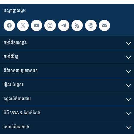
បណ្តាញ​សង្គម
កម្មវិធី​ទូរទស្សន៍
កម្មវិធី​វិទ្យុ
ព័ត៌មាន​តាមប្រធានបទ​
រៀន​​អង់គ្លេស
ទទួល​ព័ត៌មាន​តាម
អំពី​ VOA & ទំនាក់ទំនង
គេហទំព័រ​​ទាក់ទង