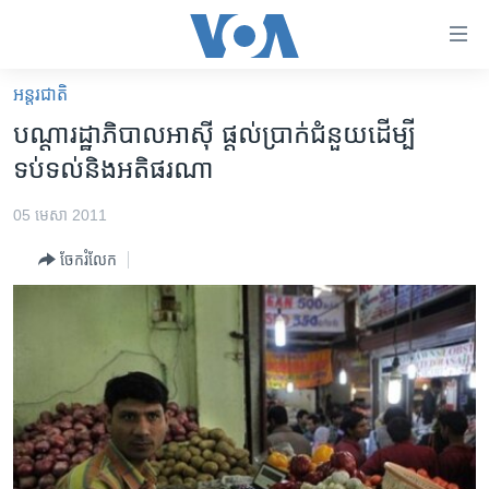
ភ្ជាប់​
ទៅ​
គេហទំព័រ​
អន្តរជាតិ
កម្ពុជា
ទាក់ទង
បណ្តារដ្ឋាភិបាលអាស៊ី ​ផ្តល់ប្រាក់ជំនួយ​ដើម្បី​
រំលង​
អន្តរជាតិ
ទប់ទល់​និង​អតិផរណា
និង​
អាមេរិក
ចូល​
05 មេសា 2011
ទៅ​​
ចិន
ទំព័រ​
ចែករំលែក
ហេឡូវីអូអេ
ព័ត៌មាន​​
តែ​
កម្ពុជាច្នៃប្រតិដ្ឋ
ម្តង
ព្រឹត្តិការណ៍ព័ត៌មាន
រំលង​
និង​
ទូរទស្សន៍ / វីដេអូ​
ចូល​
វិទ្យុ / ផតខាសថ៍
ទៅ​
ទំព័រ​
កម្មវិធីទាំងអស់