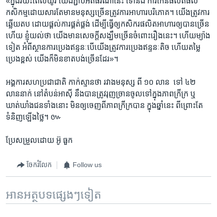
«ក្នុង​រយះ​ពេល​យូរ​ យើង​ភ្ជាប់​អតិផរណា​នេះ​ ទៅនឹង​ ការកើន​ផលិតផល​
កសិកម្ម​ដោយសារ​តែមាន​មនុស្ស​ច្រើន​ត្រូវការ​អាហារ​បរិភោគ។​ យើង​ត្រូវការ​
ឆ្លើយតប​ ដោយ​ផ្ដល់​ការ​ផ្គត់ផ្គង់​ ដើម្បី​ធ្វើឲ្យ​កសិករផលិត​អាហារ​ឲ្យ​បាន​ច្រើន​
ហើយ​ ខ្ញុំ​យល់​ថា​ យើង​មាន​សេចក្ដី​សង្ឃឹម​ច្រើន​ចំពោះ​រឿង​នេះ។ ហើយ​ម្យ៉ាង​
ទៀត​ អំពី​ស្ថានការ​ប្រេង​ឥន្ទនៈបើយើង​ត្រូវការ​ប្រេង​ឥន្ទនៈ​តិច ហើយ​តម្លៃ​
ប្រេង​ខ្ពស់​ យើង​ក៏​មិន​ខាតបង់​ច្រើន​ដែរ»។
អង្គការសហប្រជាជាតិ ​កាក់ស្មាន​ថា​ រវាង​មនុស្ស ​ពី ​១០​ លាន ​ ទៅ ​៤២ ​
លាន​នាក់​ នៅ​តំបន់​អាស៊ី ​នឹង​បាន​ត្រូវ​រុញច្រាន​ចូលទៅ​ក្នុង​ភាពក្រីក្រ ឬ​
ឃាត់ឃាំង​ជន​ទាំងនោះ​ មិនឲ្យ​ចេញ​ពី​ភាព​ក្រីក្រ​បាន​ ក្នុងឆ្នាំនេះ​ ពីព្រោះ​តែ​
ទំនិញ​ឡើងថ្លៃ។​ ៚
ប្រែ​សម្រួល​ដោយ​ អ៊ូ ធួក
ចែករំលែក
Follow us
អានអត្ថបទផ្សេងៗទៀត