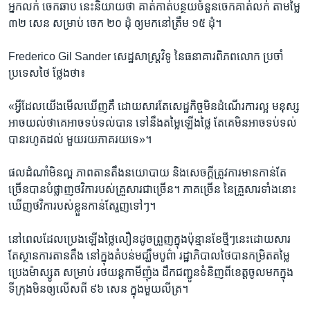
អ្នកលក់​ ចេក​ឆាប នេះ​និយាយ​ថា ​គាត់​កាត់​បន្ថយ​ចំនួន​ចេក​គាត់​លក់​ តាមម្លៃ
​៣២​ សេន​ សម្រាប់​ ចេក ២០ ដុំ ​ឲ្យមក​នៅ​ត្រឹម​ ១៥ ដុំ។
Frederico​ Gil​ Sander សេដ្ឋសាស្រ្ដ​វិទូ​ នៃធនាគារ​ពិភពលោក​ ប្រចាំ​
ប្រទេស​ថៃ ​ថ្លែងថា៖
«អ្វី​ដែល​យើង​មើលឃើញ​គឺ ​ដោយ​សារ​តែ​សេដ្ឋ​កិច្ច​មិន​ដំណើរការ​ល្អ មនុស្ស​
អាច​យល់​ថា​គេ​អាច​ទប់ទល់​បាន​ ទៅ​នឹង​តម្លៃ​ឡើង​ថ្លៃ​ តែគេ​មិន​អាច​ទប់ទល់​
បាន​រហូត​ដល់​ មួយរយ​ភាគរយ​ទេ»។
ផល​ដំណាំ​មិនល្អ ភាព​តានតឹង​នយោបាយ​ និង​សេចក្ដី​ត្រូវការ​មាន​កាន់​តែ
ច្រើន​បាន​បំផ្លាញ​ថវិកា​របស់​គ្រួសារ​ជា​ច្រើន។ ​ភាគ​ច្រើន​ នៃ​គ្រួសារ​ទាំង​នោះ​
ឃើញ​ថវិកា​របស់​ខ្លួន​កាន់តែ​រួញ​ទៅៗ។
នៅ​ពេល​ដែល​ប្រេង​ឡើង​ថ្លៃ​លឿន​ដូច​ព្រួញ​ក្នុង​ប៉ុន្មាន​ខែ​ថ្មីៗ​នេះដោយសារ​
តែ​ស្ថាន​ការ​តាន​តឹង ​នៅ​ក្នុង​តំបន់​មជ្ឃឹម​បូព៌ា​ រដ្ឋាភិបាល​ថៃ​បាន​កម្រិត​តម្លៃ​
ប្រេង​ម៉ាស្សូត សម្រាប់ ​រថយន្ដ​កាមីញ៉ុង ដឹក​ជញ្ជូន​ទំនិញ​ពីខេត្ដ​ចូល​មក​ក្នុង​
ទីក្រុង​មិនឲ្យ​លើសពី​ ៩៦​ សេន​ ក្នុង​មួយ​លីត្រ។