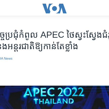
ិច្ចប្រជុំ​កំពូល​​ APEC​ ​ថៃ​ស្វះស្វែង​ជំ
​អន្តរជាតិ​ឱ្យ​កាន់​តែ​ខ្លាំង
OA News