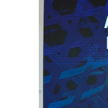
រចនា
សម្ព័ន្ធ​
រំលង​
និង​
ចូល​
ទៅ​
កាន់​
ទំព័រ​
ស្វែង​
រក