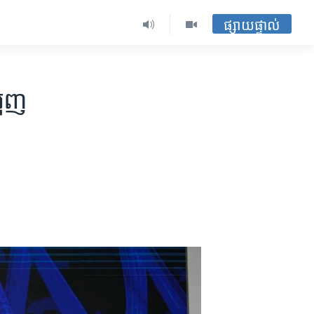
ផ្សាយផ្ទាល់
រុញ​