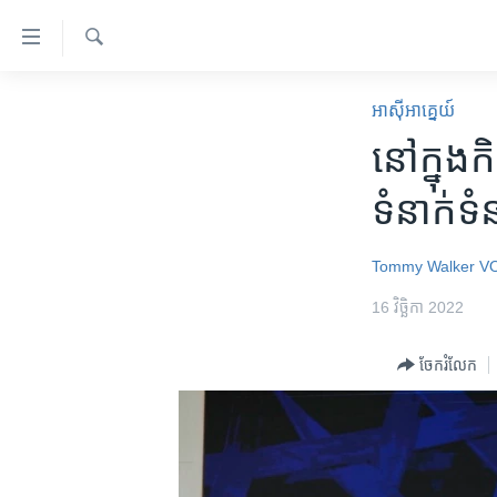
ភ្ជាប់​
ទៅ​
គេហទំព័រ​
ស្វែង​
កម្ពុជា
រក
អាស៊ី​អាគ្នេយ៍
ទាក់ទង
អន្តរជាតិ
នៅ​ក្នុង​ក
រំលង​
និង​
អាមេរិក
ទំនាក់ទំនង
ចូល​
ចិន
ទៅ​​
ទំព័រ​
ហេឡូវីអូអេ
Tommy Walker
V
ព័ត៌មាន​​
កម្ពុជាច្នៃប្រតិដ្ឋ
16 វិច្ឆិកា 2022
តែ​
ម្តង
ព្រឹត្តិការណ៍ព័ត៌មាន
ចែករំលែក
រំលង​
ទូរទស្សន៍ / វីដេអូ​
និង​
ចូល​
វិទ្យុ / ផតខាសថ៍
ទៅ​
កម្មវិធីទាំងអស់
ទំព័រ​