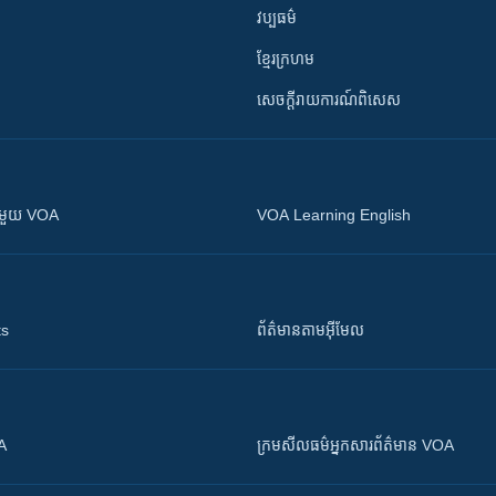
វប្បធម៌
ខ្មែរក្រហម
សេចក្តីរាយការណ៍ពិសេស
ស​​ជាមួយ VOA
VOA Learning English
ts
ព័ត៌មាន​តាម​អ៊ីមែល
OA
ក្រម​​​សីលធម៌​​​អ្នក​​​សារព័ត៌មាន VOA