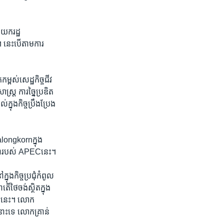
នាយករដ្ឋ
។ នេះ​បើ​តាម​ការ​
្ពស់​សេដ្ឋកិច្ច​ជីវ
ត្រ ការ​ច្នៃ​ប្រឌិត​
នុង​កិច្ច​ប្រឹង​ប្រែង​
ongkornក្នុង​
េទិការបស់ APECនេះ។
ុង​កិច្ចប្រជុំ​កំពូល​
ថៃ​ចង់​ស្ថិត​ក្នុង​
ុំ​នេះ។ លោក
​នោះ​ទេ លោកគ្រាន់​