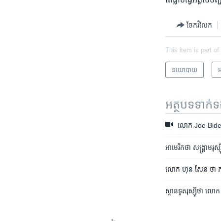
ចែករំលែក
This item is part of
នយោបាយ
អ
អត្ថបទ​ទាក់
លោក ​Joe Biden ​និ
អាមេរិក​ថា សង្គ្រាម​រុស្
លោក​ ហ៊ុន សែន ​ថា​ ភាព
ស្ថានទូត​រុស្ស៊ី​ថា​ ល