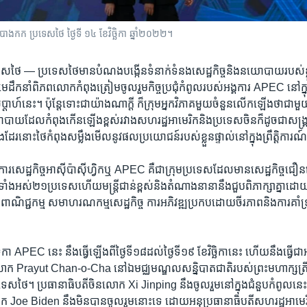
ីក្រុង​បាងកក ប្រទេស​ថៃ ថ្ងៃទី ១៤ ខែវិច្ឆិកា ឆ្នាំ២០២២។
រទេស​ថៃ —
ប្រទេស​ថៃ​មាន​បំណង​បង្កើន​ទំនាក់ទំនង​សេដ្ឋកិច្ច​និង​នយោបាយ​របស់​ខ
ដឹកនាំ​ពិភពលោក​កំពុង​ត្រៀម​ចូលរួម​កិច្ចប្រជុំ​កំពូល​របស់​អង្គការ APEC នៅ​ក្
ប្តាហ៍នេះ។ ប៉ុន្តែ​ទោះ​ជា​យ៉ាង​ណា​ក្តី ក៏​ក្រុម​អ្នកវិភាគមួយ​ចំនួន​លើក​ឡើង​ថា​ជា​ម
ាយដែល​កំពុង​កើន​ឡើង​ខ្ពស់​រវាង​សហរដ្ឋអាមេរិក​និង​ប្រ​ទេស​ចិន​ក៏​ដូច​ជា​សង្គ្រាមរ
ែរ​នោះថៃ​កំពុង​សម្លឹង​មើលនូវ​ផលប្រយោជន៍​របស់​ខ្លួន​ផ្ទាល់នៅ​ក្នុង​ព្រឹត្តិការណ៍​ ន
ការ​សេដ្ឋកិច្ច​អាស៊ី​ប៉ាស៊ីហ្វិក​ឬ APEC គឺ​ជា​ក្រុម​ប្រទេស​ដែល​មាន​សេដ្ឋកិច្ច​
ង​អស់២១ប្រទេស​ហើយ​មន្ត្រី​ជាន់​ខ្ពស់​និង​តំណាង​នានា​នឹង​ជួបពិភាក្សា​គ្នា​ដោយ​
ហា​ពាណិជ្ជកម្ម សមាហរណកម្ម​សេដ្ឋកិច្ច ការ​អភិវឌ្ឍ​ប្រកប​ដោយ​ចីរភាព​និង​ការ​គា
វេទិកា APEC នេះ​ នឹង​ធ្វើ​ឡើង​ពី​ថ្ងៃ​ទី​១៨​ដល់​ថ្ងៃ​ទី​១៩ ខែ​វិច្ឆិកា​នេះ​ ហើយ​នឹងធ្វើ
 លោក Prayut Chan-o-Cha នៅ​ឯ​មជ្ឈមណ្ឌល​សន្និបាត​ជាតិ​របស់​ព្រះ​មហាក្សត្រី​យ៉ា
ស​ថៃ។ ប្រធានាធិបតី​ចិន​លោក Xi Jinping នឹង​ចូលរួម​នៅក្នុង​ជំនួប​កំពូល​នេះ​ ប៉ុ
 Joe Biden នឹង​មិន​បាន​ចូលរួម​នោះ​ទេ ដោយអនុ​ប្រធានាធិបតីសហរដ្ឋ​អាមេរ