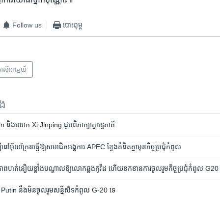
Follow us
បោះពុម្ព
ាស៊ី​អាគ្នេយ៍
ទង
ង​លោក ​Xi Jinping​ ជួប​ពិភាក្សា​គ្នា​ទ្វេភាគី​
ស៊ី​នៅ​អ៊ុយក្រែន​ធ្វើឱ្យ​សមាជិក​អង្គការ APEC ខ្វែង​គំនិតគ្នា​មុន​កិច្ចប្រជុំ​កំពូល
​ហត់​នឿយ​ខ្លាំង​បណ្តាល​​ឱ្យ​លោក​ឆ្លង​កូវីដ ​ហើយ​ខកខាន​ការ​ចូល​រួម​កិច្ច​ប្រជុំ​កំពូល ​​G
ោក Putin នឹង​មិន​ចូលរួម​សន្និសីទ​កំពូល G-20 ទេ