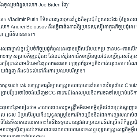
ឹងចូលរួម​ជំនួស​លោក Joe Biden វិញ។
​លោក Vladimir Putin ក៏​មិន​បាន​ចូលរួម​នៅក្នុង​កិច្ចប្រជុំ​កំពូល​នេះ​ដែរ ប៉ុន្តែ​ឧប
ី​គឺ​លោក Andrei Belousov នឹង​ធ្វើ​ជា​តំណាង​ឱ្យ​ប្រទេស​រុស្ស៊ី​នៅ​ក្នុង​កិច្ចប្រជុំ​នេះ
្តាញ​ព័ត៌មាន​នានា។
​ជា​ម្ចាស់​ផ្ទះ​រៀបចំ​កិច្ចប្រជុំ​កំពូល​នេះ​បាន​ជ្រើស​រើស​យក​ប្រ ធាន​បទ«ការ​លើក​កម
 សម្រាប់​កិច្ចប្រជុំ​នេះ ដែល​ជា​គំរូ​នៃការ​រីក​ចម្រើនមួយ​ដែល​ប្រើប្រាស់​វិទ្យាសាស្
ង​ការប្រើប្រាស់ជា​អតិបរមានៃ​ប្រភព​ធនធាន រក្សា​ប្រព័ន្ធ​អេកូ​និង​កាត់​បន្ថយកាកសំណល់​ក្
ិស័យ​ជំនួញ​ និង​ទប់ទល់​ទៅ​នឹង​ការ​ប្រឈម​បរិស្ថាន។
gsudhirak សាស្ត្រាចារ្យ​វិទ្យាសាស្ត្រ​នយោបាយ​នៅ​សាកលវិទ្យាល័យ Chulal
​ប្រាប់​វីអូអេ​ថា​ថៃ​ចង់​ឃើញBCG ជា​កេរដំណែល​មួយនិង​ការ​ចងចាំ​សម្រាប់​វ
នេះបាន​បន្ថែម​ទៀត​ថា៖ «លោក​នាយក​រដ្ឋមន្ត្រី​ថៃ​មិន​មាន​អ្វី​ច្រើនដែល​ត្រូវ​បង្ហាញនៅ​ក្ន
ាលៈទេសៈ​ដ៏​ប្រសើរ​មួយ​នឹង​យុទ្ធសាស្ត្រ​នៃ​ការ​រីកចម្រើន​និង​ផែនការ​ច្បាស់លាស់​ថា​តើ​
លើ​ផែន​ទី​សាកលលោក​នោះ ថៃ​នឹង​ទទួល​បាននូវ​ផលប្រយោជន៍ជា​ច្រើន​ពី​កិច្ចប្រជ
មែន​ជា​អ្នក​ប៉ិន​ប្រសប់​ខាង​គោល​នយោបាយ​ការបរទេស​ឬ​យុទ្ធសាស្ត្រ​សេដ្ឋកិច្ច​អ្វី
ញ្ជាការ​យោធា​ម្នាក់​ប៉ុណ្ណោះ៕