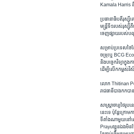
Kamala Harris​ ន
ប្រធានាធិបតី​រុស្ស៊ី
មន្ត្រីទី១របស់​រុស្ស៊
ចេញ​ផ្សាយ​របស់បណ
សម្រាប់​ប្រទេស​ថៃដែល
ចម្រុះ​ឬ BCG Economy
និង​បច្ចេកវិទ្យា​ក្នុ
ដើម្បី​លើក​កម្ពស់​វ
លោក Thitinan Pon
រាជធានី​បាងកក​បាន
សាស្ត្រាចារ្យ​ថៃ​រូប​
នេះ​ទេ ប៉ុន្តែ​ក្រោមក
ទីតាំង​ណា​មួយ​នៅ​
Prayutខ្លួន​ឯង​មិន​
តែ​ធ្លាប់​ធ្វើអគ្គមេប