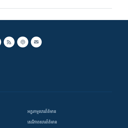
អក្ខរកម្មសារព័ត៌មាន
សេរីភាពសារព័ត៌មាន