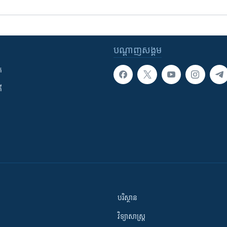
បណ្តាញ​សង្គម
ក
ី
បរិស្ថាន
វិទ្យាសាស្រ្ត