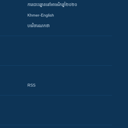
ការបោះឆ្នោតនៅអាមេរិកឆ្នាំ២០២០
Khmer-English
បទវិចារណកថា
RSS