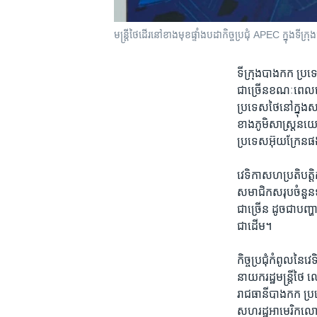
មន្ត្រី​ថៃ​ដើរ​នៅ​ខាង​មុខ​ផ្ទាំងបដា​កិច្ចប្រជុំ​ APEC ក្នុង​ទ
ទីក្រុង​បាងកក ប្
ជា​ច្រើនខណៈ​ពេល​មេ
ប្រទេស​ថៃ​នៅ​ក្នុង​ស
ខាង​ភូមិសាស្ត្រ​នយោប
ប្រទេស​អ៊ុយក្រែន​ផងដ
វេទិកា​សហប្រតិបត្តិ
សមាជិកសរុបចំនួន​ទាំ
ជា​ច្រើន ដូច​ជា​បញ្
ជាដើម។
កិច្ចប្រជុំ​កំពូល​នៃ​
នាយករដ្ឋមន្ត្រី​ថៃ​
រាជធានី​បាងកក ប្រទេ
សហរដ្ឋអាមេរិក​លោក