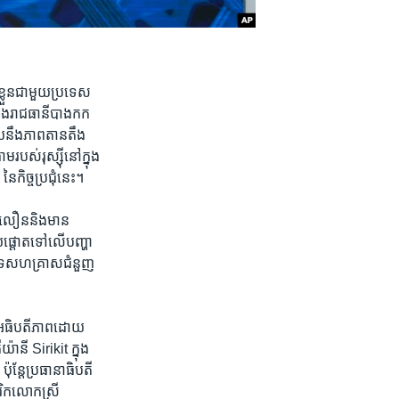
្លួន​ជា​មួយប្រទេស​
នុង​រាជធានី​បាងកក
ួយ​នឹង​ភាព​តានតឹង​
បស់​រុស្ស៊ី​នៅ​ក្នុង​
ៃ​កិច្ចប្រជុំ​នេះ។
ជឿនលឿននិង​មាន​
ផ្តោត​ទៅ​លើ​បញ្ហា​
ំទ្រសហគ្រាស​ជំនួញ​
​ជា​អធិបតី​ភាព​ដោយ​
នី Sirikit ក្នុង​
ន្តែ​ប្រធានាធិបតី​
ិក​លោក​ស្រី