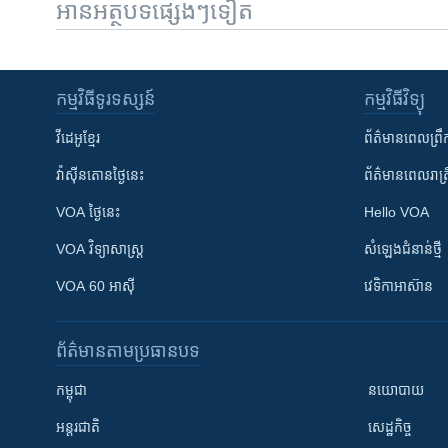
អានអត្ថបទផ្សេងៗទៀត
កម្មវិធី​ទូរទស្សន៍
កម្មវិធី​វិទ្យុ
វីដេអូ​ខ្មែរ
ព័ត៌មាន​ពេល​ព្រឹ
វ៉ាស៊ីនតោន​ថ្ងៃ​នេះ
ព័ត៌មាន​​ពេល​រាត្រ
VOA ថ្ងៃនេះ
Hello VOA
VOA ​វិទ្យាសាស្ត្រ
សំឡេង​ជំនាន់​ថ្មី
VOA 60 អាស៊ី
វេទិកា​អាស៊ាន
ព័ត៌មាន​តាមប្រធានបទ​
កម្ពុជា
នយោបាយ
អន្តរជាតិ
សេដ្ឋកិច្ច