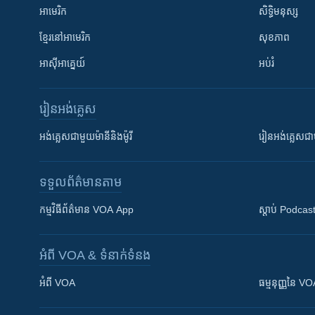
អាមេរិក
សិទ្ធិមនុស្ស
ខ្មែរ​នៅអាមេរិក
សុខភាព
អាស៊ីអាគ្នេយ៍
អប់រំ
រៀន​​អង់គ្លេស
អង់គ្លេស​ជាមួយ​ម៉ានី​និង​ម៉ូរី
រៀន​​​​​​អង់គ្លេ
ទទួល​ព័ត៌មាន​តាម
កម្មវិធី​ព័ត៌មាន VOA App
ស្តាប់ Podcas
អំពី​ VOA & ទំនាក់ទំនង
អំពី​ VOA
ធម្មនុញ្ញ​នៃ V