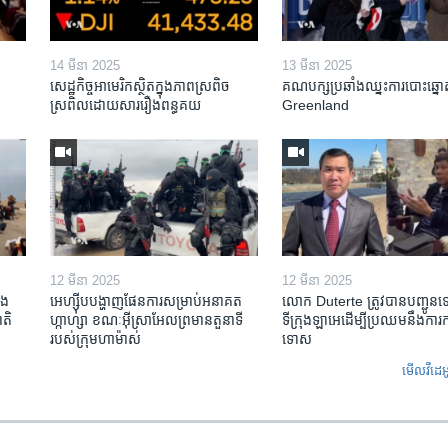
14 មីនា 2025
13 មីនា 2025
សេដ្ឋកិច្ច​អាមេរិក​ស្ថិត​ក្នុង​ភាពស្រពិច
គណបក្ស​ប្រឆាំង​ឈ្នះ​ការបោះឆ្នោ
ស្រពិល​ដោយសារ​រឿង​ពន្ធគយ
Greenland
12 មីនា 2025
12 មីនា 2025
ង​
អេហ្ស៊ីប​បង្ហាញ​ផែនការ​សម្រាប់​អនាគត​
លោក Duterte ត្រូវ​បាន​បញ្ជូន
តិ​
ហ្កាហ្សា ខណៈ​អ៊ីស្រាអែល​ព្រមាន​តួនាទី​
ទីក្រុងឡាអេ​ដើម្បី​ប្រឈម​នឹង​ការ
របស់​ក្រុម​ហាម៉ាស់
ទោស
មើល​វីដេអ