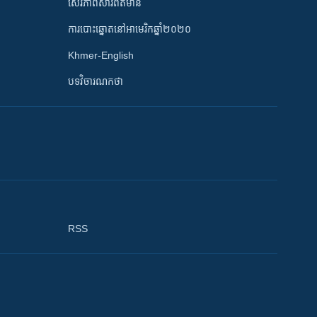
សេរីភាពសារព័ត៌មាន
ការបោះឆ្នោតនៅអាមេរិកឆ្នាំ២០២០
Khmer-English
បទវិចារណកថា
RSS