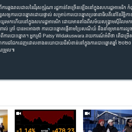
ការ​ឆ្លង​រាលដាល​នៃ​វីរុស​កូរ៉ូណា រដ្ឋ​កាន់តែ​ច្រើន​ឡើង​នៅក្នុង​សហរដ្ឋ​អាមេរិក កំ
នួស​ឲ្យ​ការបោះឆ្នោត​ដោយ​ផ្ទាល់ សម្រាប់​ការបោះឆ្នោត​ប្រធានាធិបតី​នៅខែ​វិច្ឆិកា
ិ​ជាយូរ​មកហើយ​នៅក្នុង​សហរដ្ឋ​អាមេរិក ដោយ​មានតាំង​ពី​សម័យ​​សង្គ្រាម​ស៊ីវិល​មក
ត្រាំ បាន​អះអាង​ថា ការបោះឆ្នោត​ផ្ញើ​តាម​ប្រៃសណីយ៍ នឹង​នាំឲ្យ​មាន​ការលួច​បន្
ន្ទាប់ពី​ការបោះឆ្នោត។ អ្នកស្រី Patsy Widakuswara រាយការណ៍​អំពី​ថា ​តើ​ជម្រ
 ក្លាយជា​ការជជែក​ដេញដោល​ខាង​នយោបាយ​ដ៏សំខាន់​នៅ​ក្នុង​ការបោះឆ្នោត​ឆ្នាំ ២០២០ 
ែសម្រួល៕