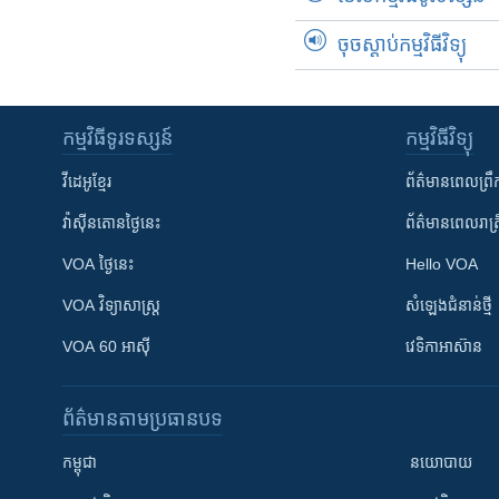
ចុចស្តាប់កម្មវិធីវិទ្យុ
កម្មវិធី​ទូរទស្សន៍
កម្មវិធី​វិទ្យុ
វីដេអូ​ខ្មែរ
ព័ត៌មាន​ពេល​ព្រឹ
វ៉ាស៊ីនតោន​ថ្ងៃ​នេះ
ព័ត៌មាន​​ពេល​រាត្រ
VOA ថ្ងៃនេះ
Hello VOA
VOA ​វិទ្យាសាស្ត្រ
សំឡេង​ជំនាន់​ថ្មី
VOA 60 អាស៊ី
វេទិកា​អាស៊ាន
ព័ត៌មាន​តាមប្រធានបទ​
កម្ពុជា
នយោបាយ