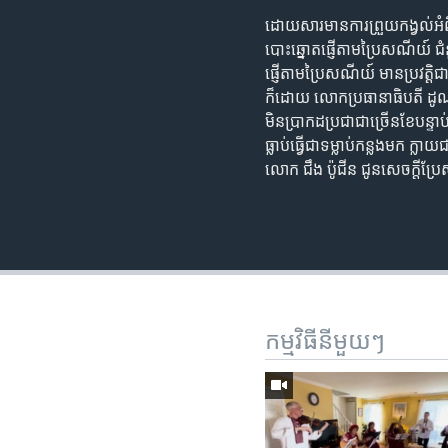
ដោយសារ​មាន​ការព្រួយ​កង្វល់​អំពី​
បោះឆ្នោត​​ផ្ញើ​តាម​ប្រៃសណីយ៍ ជំ
ផ្ញើ​តាម​ប្រៃសណីយ៍ មាន​ប្រវត្ត
ក៏ដោយ លោក​ប្រធានាធិបតី ដូណាល់ 
មិន​ប្រាកដ​ប្រជា​ជាច្រើន​ខែ​ប
ធ្លាប់​ធ្វើ​ជា​ទម្លាប់​កន្លង​មក
លោក ជឹង ប៉ូជីន ជូនសេចក្តី​ប្រ
កម្មវិធី​នីមួយៗ