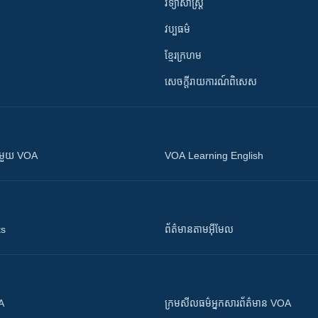
វិទ្យាសាស្រ្ត
វប្បធម៌
ខ្មែរក្រហម
សេចក្តីរាយការណ៍ពិសេស
ស​​ជាមួយ VOA
VOA Learning English
ts
ព័ត៌មាន​តាម​អ៊ីមែល
OA
ក្រម​​​សីលធម៌​​​អ្នក​​​សារព័ត៌មាន VOA