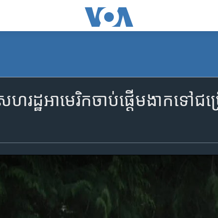
ៅ​សហរដ្ឋ​អាមេរិក​ចាប់ផ្ដើម​ងាក​ទៅ​ជម្