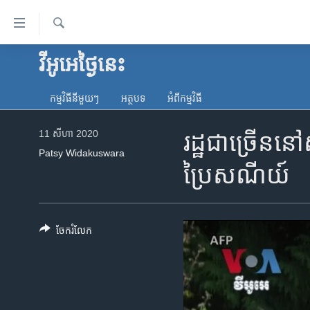
ភ្ជាប់​
ទៅ​
គេហទំព័រ​
ស្វែង​
វីអូអេថ្ងៃនេះ
កម្ពុជា
រក
ទាក់ទង
អន្តរជាតិ
រំលង​
កម្មវិធី​នីមួយៗ
អត្ថបទ​
អំពី​កម្មវិធី​
និង​
អាមេរិក
ចូល​
11 សីហា 2020
រដ្ឋ​ជា​ច្រើន​ន
ចិន
ទៅ​​
Patsy Widakuswara
ទំព័រ​
ហេឡូវីអូអេ
ប្រៃសណីយ៍
ព័ត៌មាន​​
កម្ពុជាច្នៃប្រតិដ្ឋ
តែ​
ម្តង
ព្រឹត្តិការណ៍ព័ត៌មាន
រំលង​
ចែករំលែក
ទូរទស្សន៍ / វីដេអូ​
និង​
ចូល​
វិទ្យុ / ផតខាសថ៍
ទៅ​
កម្មវិធីទាំងអស់
ទំព័រ​