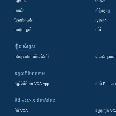
អន្តរជាតិ
សេដ្ឋកិច្ច
អាមេរិក
សិទ្ធិមនុស្ស
ខ្មែរ​នៅអាមេរិក
សុខភាព
អាស៊ីអាគ្នេយ៍
អប់រំ
រៀន​​អង់គ្លេស
អង់គ្លេស​ជាមួយ​ម៉ានី​និង​ម៉ូរី
រៀន​​​​​​អង់គ្លេ
ទទួល​ព័ត៌មាន​តាម
កម្មវិធី​ព័ត៌មាន VOA App
ស្តាប់ Podcas
អំពី​ VOA & ទំនាក់ទំនង
អំពី​ VOA
ធម្មនុញ្ញ​នៃ V