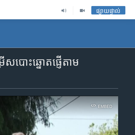
ផ្សាយផ្ទាល់
រើស​បោះឆ្នោត​ផ្ញើ​តាម​
EMBED