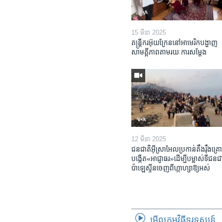
15 មីនា 2025
តន្ត្រីករ​អ៊ុយក្រែន​នៅ​អាមេរិក​បង្ហាញ​
សាមគ្គីភាព​តាម​រយៈ​ការសម្តែង
12 មីនា 2025
ជនជាតិ​អ៊ីស្រាអែល​ប្រកាន់​តឹងរ៉ឹង​គ្រោ
បង្កើត​«អាជ្ញាធរ‍»​ដើម្បី​បម្លាស់​ទី​ជនជា
ប៉ាឡេស្ទីន​ចេញពី​ហ្កាហ្សា​ឱ្យ​អស់
មើល​កម្មវិធី​ទូរទស្សន៍