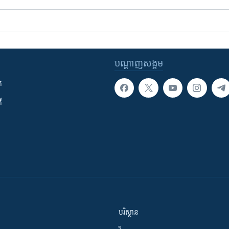
បណ្តាញ​សង្គម
ក
ី
បរិស្ថាន