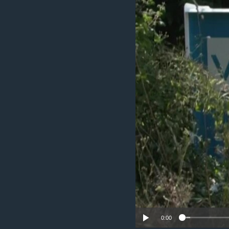
រចនា
សម្ព័ន្ធ​
រំលង​
និង​
ចូល​
ទៅ​
កាន់​
ទំព័រ​
ស្វែង​
រក
0:00