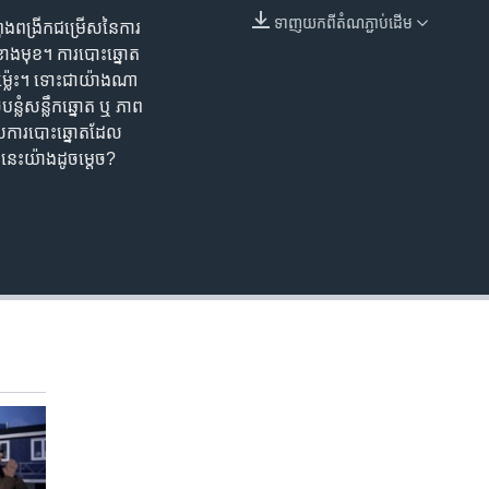
ទាញ​យក​ពី​តំណភ្ជាប់​ដើម
ពុង​ពង្រីក​ជម្រើស​នៃ​ការ
EMBED
​​ខាង​មុខ។ ការបោះឆ្នោត​
​ម្ល៉េះ។ ទោះ​ជាយ៉ាងណា​
លំ​សន្លឹក​ឆ្នោត ឬ ភាព​
ើស​ការបោះឆ្នោត​ដែល​
នេះ​យ៉ាង​ដូច​ម្តេច?