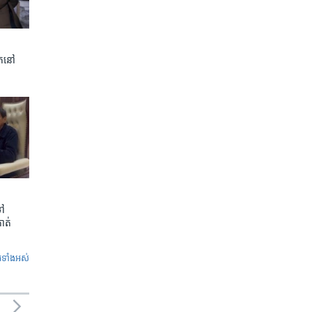
ត​នៅ
ទៅ
កាត់
ូ​ទាំង​អស់