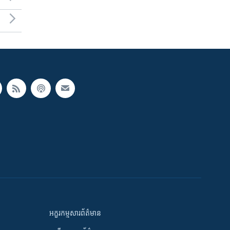
អក្ខរកម្មសារព័ត៌មាន