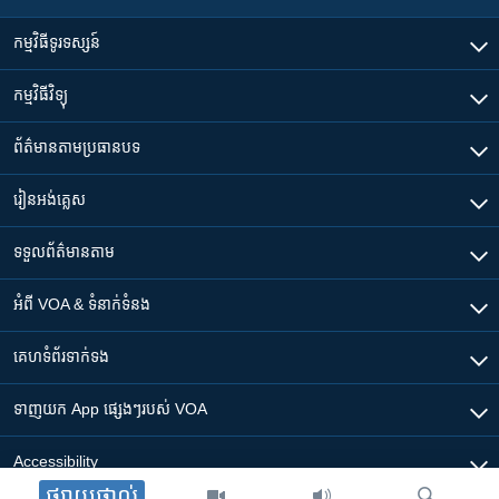
កម្មវិធី​ទូរទស្សន៍
កម្មវិធី​វិទ្យុ
ព័ត៌មាន​តាមប្រធានបទ​
រៀន​​អង់គ្លេស
ទទួល​ព័ត៌មាន​តាម
អំពី​ VOA & ទំនាក់ទំនង
គេហទំព័រ​​ទាក់ទង
ទាញយក​ App ផ្សេងៗ​របស់​ VOA
Accessibility
ផ្សាយផ្ទាល់