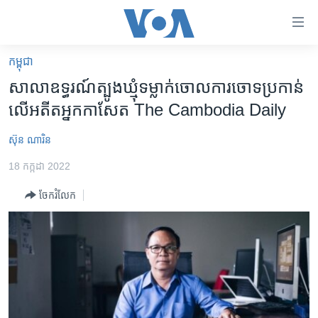
ភ្ជាប់​
ទៅ​
គេហទំព័រ​
កម្ពុជា
កម្ពុជា
ទាក់ទង
សាលា​ឧទ្ធរណ៍​ត្បូងឃ្មុំ​ទម្លាក់​ចោល​ការ​ចោទ​ប្រកាន់​
រំលង​
អន្តរជាតិ
លើ​អតីត​អ្នក​កាសែត The Cambodia Daily
និង​
អាមេរិក
ចូល​
ស៊ុន ណារិន
ទៅ​​
ចិន
ទំព័រ​
18 កក្កដា 2022
ហេឡូវីអូអេ
ព័ត៌មាន​​
ចែករំលែក
តែ​
កម្ពុជាច្នៃប្រតិដ្ឋ
ម្តង
ព្រឹត្តិការណ៍ព័ត៌មាន
រំលង​
និង​
ទូរទស្សន៍ / វីដេអូ​
ចូល​
វិទ្យុ / ផតខាសថ៍
ទៅ​
ទំព័រ​
កម្មវិធីទាំងអស់