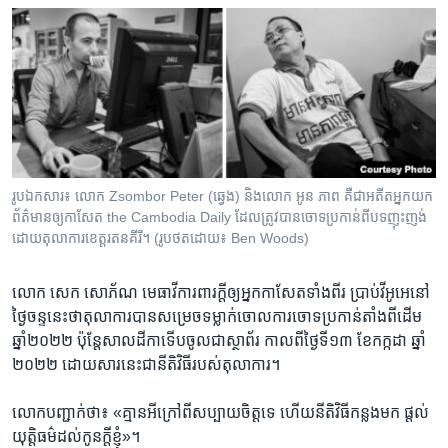
រូបឯកសារ៖ លោក Zsombor Peter (ឆ្វេង) និងលោក អូន ភាព គឺជាអតីតអ្នកយក
ព័ត៌មានឲ្យកាសែត the Cambodia Daily ដែលត្រូវបានចោទប្រកាន់ពីបទញុះញង់
ដោយតុលាការខេត្តរតនគីរី។ (រូបថតដោយ៖ Ben Woods)
លោក សេក សោភ័ណ មេធាវី​ការ​ពារក្តី​ឲ្យ​អ្នក​កាសែត​ទាំង​ពីរ ប្រាប់​វីអូអេ​នៅ​
ថ្ងៃ​ចន្ទ​នេះ​ថា​តុលាការ​បាន​សម្រេច​ទម្លាក់​ចោល​ការ​ចោទ​ប្រកាន់​តាំង​ពី​ដើម​
ឆ្នាំ​២០​២២ ប៉ុន្តែ​សាលដីកា​ទើប​ចូល​ជា​ស្ថាព័រ កាល​ពី​ថ្ងៃ​ទី​១៣ ខែ​កក្កដា ឆ្នាំ​
២០២២ ដោយ​សារ​នេះ​ជា​នីតិវិធី​របស់​តុលាការ។
លោក​បញ្ជាក់​ថា៖ «គ្មាន​អី​ក្រៅ​ពី​សប្បាយ​ចិត្ត​ទេ ហើយ​នីតិវិធី​កន្លង​មក ផ្តល់​
យុត្តិធម៌​ដល់​កូន​ក្តី​ខ្ញុំ»។