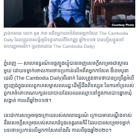
រចនា
សម្ព័ន្ធ​
Khmer English
រំលង​
និង​
បណ្តាញ​សង្គម
ចូល​
រូបឯកសារ៖ លោក អូន ភាព អតីត​អ្នក​យក​ព័ត៌មាន​ឲ្យ​កាសែត​ The Cambodia
ទៅ​
Daily​ ដែល​ត្រូវ​បាន​បង្ខំ​ឲ្យ​បិទទ្វារ​កាល​ពី​ខែ​កញ្ញា ឆ្នាំ​២០១៧ បាន​ភៀស​ខ្លួន​ទៅ​
កាន់​
សហរដ្ឋអាមេរិក។ (រូបថតដោយ​ The Cambodia Daily)
ទំព័រ​
ភាសា
ស្វែង​
ភ្នំពេញ —
សាលា​ឧទ្ធរណ៍​ខេត្ត​ត្បូង​ឃ្មុំ​បាន​ចេញ​សេចក្តី​សម្រេច​ជា​ស្ថាពរ​
រក
មួយ ដោយ​ទម្លាក់​ចោលការ​ចោទ​ប្រកាន់​លើ​អតីត​អ្នក​កាសែត​ ឌឹខេម​បូឌា
ដេលី​ (The Cambodia Daily)​ពីរ​នាក់ ដែល​ត្រូវ​ចោទ​ថា​បាន​ប្រព្រឹត្ត​អំពើ​
ញុះ​ញង់​ក្នុង​ពេល​ពួក​គេ​សម្ភាស​ពលរដ្ឋ ដើម្បី​ដឹង​ពី​ទស្សនៈ​នៃ​ការ​គាំទ្រ​របស់​
ពួក​គេ​ចំពោះ​គណ​បក្ស​នយោ​បាយ​ដែល​ឈរ​ឈ្មោះ​នៅ​ក្នុង​ការ​បោះ​ឆ្នោត​ឃុំ​
សង្កាត់ ​កាល​ពី​ឆ្នាំ​២០១៧។
នេះ​ជា​ការ​សម្រេច​ចុង​ក្រោយ​របស់​សាលា​ឧទ្ធរណ៍ ក្រោយ​មាន​បណ្តឹង​ទាស់​
នឹង​សេចក្តី​សម្រេច​របស់​សាលា​ដំបូង​ខេត្ត​រតន​គិរី ដែល​បាន​សម្រេច​ទម្លាក់​
បទ​ចោទ​ប្រកាន់​លើ​អ្នក​កាសែត​ទាំង​ពីរ កាល​ពី​ចុង​ឆ្នាំ​២០២០។