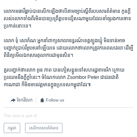
លោក​មេធាវី​ធ្លាប់​បាន​លើក​ឡើង​ថាបើ​តាម​ច្បាប់​ស្តីពី​របប​សារ​ព័ត៌​មាន​ កូន​ក្តី​
របស់​លោក​ទាំង​ពីរ​មិន​បាន​ប្រព្រឹត្ត​បទ​ល្មើស​ណា​មួយ​ដែល​នាំ​ឲ្យ​រង​ការ​ចោទ​
ប្រកាន់​នោះ​ទេ។
លោក ទុំ សោភ័ណ អ្នកនាំពាក្យ​សាលា​ឧទ្ធរណ៍​ខេត្ត​ត្បូង​ឃ្មុំ មិន​ទាន់​អាច​
បញ្ជាក់​ប្រាប់​វីអូអេ​នៅ​ឡើយ​ទេ ដោយ​លោក​ថា​លោក​ត្រូវ​ការ​ពេល​វេលា ដើម្បី​
ពិនិត្យ​មើល​ឯកសារ​តុលាការ​ជា​មុន​សិន។
គួរ​បញ្ជាក់​ថា​លោក ​អូន ភាព បាន​ភៀស​ខ្លួន​ទៅសហរដ្ឋ​អាមេរិក ក្រោយ​
ប្រឈម​នឹង​ក្តីក្តាំ​នេះ។ ចំណែក​លោក Zsombor Peter ជា​ជន​ជាតិ​
កាណាដា ក៏​មិន​មាន​វត្តមាន​ក្នុង​ប្រទេស​កម្ពុជា​ដែរ៕
ចែករំលែក
Follow us
This item is part of
កម្ពុជា
សេរីភាពសារព័ត៌មាន