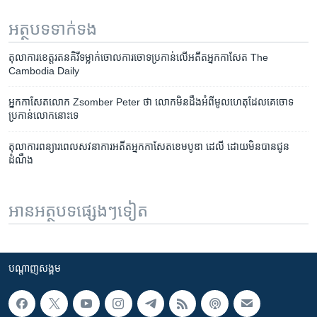
អត្ថបទ​ទាក់ទង
តុលាការ​ខេត្ត​រតនគិរី​ទម្លាក់​ចោល​ការ​ចោទ​ប្រកាន់​លើ​អតីត​អ្នកកាសែត The
Cambodia Daily
អ្នក​កាសែត​លោក Zsomber Peter ថា លោក​មិន​ដឹង​អំពី​មូលហេតុ​ដែល​គេ​ចោទ​
ប្រកាន់​លោក​នោះ​ទេ
តុលាការ​ពន្យារ​ពេល​សវនាការ​អតីត​អ្នក​កាសែត​ខេមបូឌា ដេលី ដោយ​មិន​បាន​ជូន​
ដំណឹង
អានអត្ថបទផ្សេងៗទៀត
បណ្តាញ​សង្គម