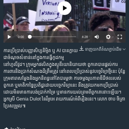
រចនា
សម្ព័ន្ធ​
No media source currently available
Khmer English
រំលង​
និង​
បណ្តាញ​សង្គម
ចូល​
ទៅ​
0:00
4:28
កាន់​
ទំព័រ​
ទាញ​យក​ពី​តំណភ្ជាប់​ដើម
ការប្រើប្រាស់បញ្ញាសិប្បនិម្មិត ឬ AI បានក្លាយ
ភាសា
ស្វែង​
ជាចំណុចសំខាន់នៅក្នុងការធ្វើកូដកម្ម
រក
នៅហូលីវូដ។ ក្រុមអ្នកផលិតក្នុងស្ទូឌីយោនិយាយថា ពួកគេបានផ្តល់ការ
ការពារនិងប្រាក់សំណងដ៏ត្រឹមត្រូវ នៅពេលប្រើប្រាស់នូវបច្ចេវិទ្យាថ្មីនេះ ប៉ុន្តែ
ក្រុមតារាសម្តែងនិងអ្នកនិពន្ធនៅតែបារម្ភថា ការចម្លងរូបភាពឌីជីថលរបស់
ពួកគេ ឬមាតិកាច្នៃប្រតិដ្ឋដោយបច្ចេកវិទ្យានេះ នឹងត្រូវយកមកប្រើប្រាស់
ដោយមិនមានការបង់ប្រាក់កម្រៃ ឬមានការយល់ព្រមពីពួកគេនោះឡើយ។
អ្នកស្រី Genia Dulot នៃវីអូអេ រាយការណ៍អំពីរឿងនេះ។ លោក ចាប ចិត្រា
ប្រែសម្រួល៕