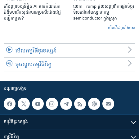
តើ​បញ្ញាសប្បនិម្មិត​ AI អាច​កំណត់​រក​
លោក Trump ផ្តល់សញ្ញាពីការផ្លាស់ប្តូរ
ជំងឺមហារីក​សុដន់​បាន​ប្រសើរ​ជាង​វេជ្ជ
ទិសដៅនៅឧស្សាហកម្ម
បណ្ឌិត​ឬ​ទេ?
semiconductor ក្នុងស្រុក
មើល​វីដេអូ​ទាំង​អស់
មើល​កម្មវិធី​ទូរទស្សន៍
ចុចស្តាប់កម្មវិធីវិទ្យុ
បណ្តាញ​សង្គម
កម្មវិធី​ទូរទស្សន៍
កម្មវិធី​វិទ្យុ