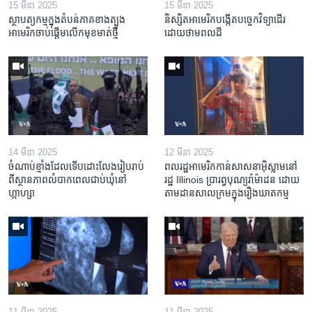
15 មីនា 2025
15 មីនា 2025
ស្ថាបត្យកម្ម​ក្នុង​តំបន់​ភាគ​ខាង​ត្បូង​
និស្សិត​អាមេរិក​បង្កើត​បច្ចេកវិទ្យា​ដើរ​
អាមេរិក​ចាប់ផ្តើម​លើក​មុខមាត់​ថ្មី
ដោយ​ថាមពល​ដី
14 មីនា 2025
12 មីនា 2025
ចំណាប់ខ្មាំង​ដែល​ទើប​ដោះលែង​រៀបរាប់​
ពលរដ្ឋអាមេរិក​កាន់សាសនា​អ៊ិស្លាម​នៅ
ពី​ស្ថានភាព​​លំបាក​ពេល​ជាប់​ឃុំ​នៅ​
រដ្ឋ Illinois ​ប្រារព្វបុណ្យរ៉ាម៉ាដន ​ដោយ​
ហ្កាហ្សា
តាម​ដាន​​សាលក្រមក្នុងរឿងឃាតកម្ម
11 មីនា 2025
11 មីនា 2025