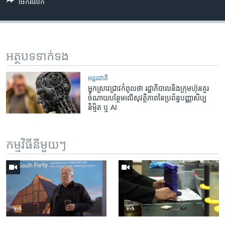
ចែករំលែក
អត្ថបទ​ទាក់ទង
អន្តរជាតិ
អ្នកស្រាវជ្រាវ​កំពូលថា រដ្ឋាភិបាល​និង​ក្រុមហ៊ុន​គួរ
ចំណាយ​បន្ថែម​លើ​សុវត្ថិភាព​នៃ​ប្រព័ន្ធ​បញ្ញាសិប្ប
និម្មិត ឬ AI
កម្មវិធី​នីមួយៗ