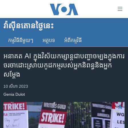
ភ្ជាប់​
ទៅ​
គេហទំព័រ​
វ៉ាស៊ីនតោន​ថ្ងៃ​នេះ
កម្ពុជា
ទាក់ទង
រំលង​
កម្មវិធី​នីមួយៗ
អត្ថបទ​
អំពី​កម្មវិធី​
អន្តរជាតិ
និង​
អាមេរិក
ចូល​
អនាគត AI ក្នុងវិស័យកម្សាន្តជាបញ្ហាចម្បងក្នុងការ
ទៅ​​
ចិន
ចរចាដោះស្រាយកូដកម្មរបស់អ្នកនិពន្ធនិងអ្នក
ទំព័រ​
ហេឡូវីអូអេ
សម្តែង
ព័ត៌មាន​​
តែ​
កម្ពុជាច្នៃប្រតិដ្ឋ
10 សីហា 2023
ម្តង
ព្រឹត្តិការណ៍ព័ត៌មាន
រំលង​
Genia Dulot
និង​
ទូរទស្សន៍ / វីដេអូ​
ចូល​
វិទ្យុ / ផតខាសថ៍
ទៅ​
ទំព័រ​
កម្មវិធីទាំងអស់