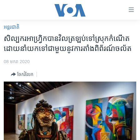
ភ្ជាប់​
ទៅ​
គេហទំព័រ​
អន្តរជាតិ
កម្ពុជា
ទាក់ទង
សិល្បករ​អាហ្វិ្រកបាន​វិលត្រឡប់​ទៅ​ស្រុកកំណើត​
រំលង​
អន្តរជាតិ
ដោយ​នាំយក​ទៅ​ជាមួយ​នូវ​ការតាំង​ពិព័រណ៍​ចល័ត
និង​
អាមេរិក
ចូល​
08 មករា 2020
ទៅ​​
ចិន
ទំព័រ​
ចែករំលែក
ហេឡូវីអូអេ
ព័ត៌មាន​​
តែ​
កម្ពុជាច្នៃប្រតិដ្ឋ
ម្តង
ព្រឹត្តិការណ៍ព័ត៌មាន
រំលង​
និង​
ទូរទស្សន៍ / វីដេអូ​
ចូល​
វិទ្យុ / ផតខាសថ៍
ទៅ​
ទំព័រ​
កម្មវិធីទាំងអស់