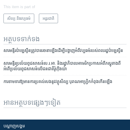
This item is part of
សិល្បៈនិងវប្បធម៌
អន្តរជាតិ
អត្ថបទ​ទាក់ទង
សារមន្ទីរ​ប៉ាឡេស្ទីនត្រូវ​បាន​រចនា​ឡើង​ដើម្បី​បង្ហាញ​អំពី​វប្បធម៌​របស់​ពលរដ្ឋ​ប៉ាឡេស្ទីន
សារមន្ទីរ​ប្រល័យ​ពូជសាសន៍​ស.រ.អា.​ និង​រដ្ឋាភិបាល​អាមេរិក​ប្រកាស​អំពី​ភស្តុតាង​ពី​
អំពើ​ប្រល័យ​ពូជសាសន៍​លើ​ជនជាតិ​រ៉ូហ៊ីងយ៉ា
ការ​ទាមទារ​ឱ្យ​មាន​ការ​ប្រគល់​សង​នូវ​វត្ថុ​សិល្បៈ​បុរាណ​អាហ្វ្រិក​កំពុង​កើន​ឡើង
អានអត្ថបទផ្សេងៗទៀត
បណ្តាញ​សង្គម