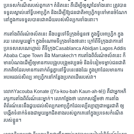
ប្រទេស​កំណើត​របស់​ពួកគេ។ គំនិត​នេះ គឺ​ដើម្បី​ឲ្យ​ស្នាដៃ​ទាំងនោះ ត្រូវបាន​
ទទួលស្គាល់​នៅ​ទ្វីបអាហ្រ្វិក និង​ដើម្បី​ឱ្យ​ជនជាតិ​អាហ្វ្រិក​ទូទៅ​មាន​ចំណែក​
នៅក្នុង​ការទទួល​បាន​ជោគជ័យ​របស់​សិល្បករ​ទាំងនោះ។
ការតាំងពិព័រណ៌​ចល័ត​នេះ នឹង​បន្ត​ទៅ​ទីក្រុង​ចំនួន​៧ ក្នុង​ទ្វីប​អាហ្រ្វិក ក្នុង​
រយៈពេល​មួយ​ឆ្នាំ។ ក្នុង​ចំណោម​ទីក្រុង​ទាំង៧​នោះ ក្រៅពី​ទីក្រុង​ដាកា​នៅ​
ប្រទេស​សេណេហ្កាល់ គឺ​ទីក្រុងCasablanca Abidjan Lagos Addis
Ababa Cape Town និង Marrakech។ ការតាំង​ពិព័រណ៌​ចល័តនេះ ក៏​
មាន​បំណង​ដើម្បី​ឲ្យ​មាន​ការបង្រួប​បង្រួម​វប្បធម៌ និង​ទំនៀម​ទម្លាប់​ជនជាតិ​
ភាគតិច​ដែល​មាន​ការពាក់ព័ន្ធ​គ្នា​នៅ​ទ្វីប​នេះ​ផងដែរ ក្នុង​គ្រាដែល​មាន​ការ
អបអរ​ដល់​សិល្បៈ​អាហ្រ្វិក​នៅ​កន្លែង​ប្រភព​ដើម​របស់​វា។
លោកYacouba Konate ((Ya-kou-bah Kaun-ah-té)) គឺ​ជា​អ្នកអភិ
រក្ស​ការតាំង​ពិព័រណ៍​នេះ​ម្នាក់។ លោក​ថ្លែង​ថា លោក​សង្ឃឹម​ថា ការតាំង​
ពិព័រណ៍​នេះ​នឹង​ជួយ​ដល់​សិល្បករ​អាហ្រ្វិក​ដែល​ល្បីល្បាញ​ជា​អន្តរជាតិ ឲ្យ​
បង្កើត​ទំនាក់ទំនង​ជាមួយ​អ្នកជិតខាង​របស់​ពួកគេ​នៅ​ក្នុង​ប្រទេស​កំណើត​
របស់​ខ្លួន។