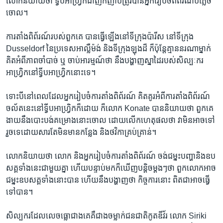
លោក​និយាយ​ថា ទ្វីប​អាហ្រ្វិក​ជាញឹកញាប់​ត្រូវបាន​អ្នករៀបចំ​ពិព័រណ៍​បំភ្លេច​
ចោល។
ការតាំង​ពិព័រណ៍​របស់​ពួកគេ បាន​ធ្វើឡើង​នៅ​ទីក្រុង​ប៉ារីស នៅទីក្រុង
Dusseldorf នៃ​ប្រទេស​អាល្លឺម៉ង់ និង​ទីក្រុងឡុងដ៏ ក៏ប៉ុន្តែ​គ្មាន​នរណាម្នាក់​
គិត​អំពី​ភាពចាំបាច់ ឬ ចាប់​អារម្មណ៍​ថា នឹង​បង្ហាញ​ស្នាដៃ​របស់​សិល្បៈករ​
អាហ្វ្រិក​នៅ​ទ្វីប​អាហ្វ្រិក​នោះ​ទេ។
ទោះបី​នៅពេលដែល​អ្នករៀបចំ​ការតាំង​ពិព័រណ៍ គិតគូរ​អំពី​ការតាំង​ពិព័រណ៍​
ចល័ត​នេះ​នៅ​ទ្វីបអាហ្វ្រិក​ក៏ដោយ ក៏​លោក Konate បាន​និយាយ​ថា ពួកគេ​
ងាយ​នឹង​បោះបង់​គម្រោង​នោះ​ចោល ដោយ​លើក​ហេតុផល​ថា វា​មិន​អាច​ទៅ​
រួច​ទេ​ដោយសារតែ​មិនមាន​កន្លែង និង​ថវិកាគ្រប់គ្រាន់។
លោក​និយាយ​ថា លោក និង​អ្នករៀបចំ​ការតាំង​ពិព័រណ៍ ចង់​ជម្នះ​បញ្ហា​និង​ឧប
សគ្គ​ទាំងនេះ​ជាមួយ​គ្នា ហើយ​បន្ទាប់​មក​ក៏ឃើញ​បន្តិច​ម្តងៗ​ថា ពួកលោក​អាច​
ជម្នះ​ឧបសគ្គ​ទាំងនោះ​បាន ហើយ​នឹង​បង្ហាញ​ថា កិច្ចការ​នោះ ពិតជា​អាច​ធ្វើ​
ទៅ​បាន។
សិល្បករ​ដែល​លេចធ្លោ​ជាងគេ​គឺ​ជាង​ចម្លាក់​ជនជាតិ​កូតឌីវ័រ លោក Siriki