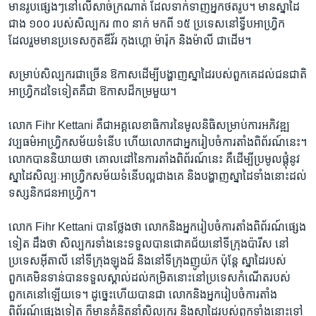
មាន​រូប​ផ្សេងៗ​នៅ​លើ​សាច់ក្រណាត់ ដែល​ទាក់ទាញ​អ្នកថតរូប។ មាន​ស្នាដៃ​
ជាង ១០០ របស់​សិល្បករ ៣០ នាក់ មក​ពី ១៥ ប្រទេស​នៅ​ទ្វីប​អាហ្វ្រិក
ដែល​រួម​មាន​ប្រទេស​កូតឌីវ័រ កុងហ្គោ ម៉ារ៉ុក និង​ម៉ាលី ជាដើម។
សម្រាប់​សិល្បករ​ជាច្រើន ឱកាស​ដើម្បី​បង្ហាញ​ស្នាដៃ​របស់​ពួកគេ​ដល់​ជនជាតិ​
អាហ្វ្រិក​ដទៃទៀតគឺជា​ ឱកាស​ដ៏​កម្រ​មួយ។
លោក Fihr Kettani គឺជា​អគ្គលេខាធិការ​នៃ​មូលនិធិ​សម្រាប់​ការអភិវឌ្ឍ​
វប្បធម៌​អាហ្វ្រិក​សម័យ​ទំនើប ហើយ​លោក​ជា​អ្នករៀបចំ​ការតាំង​ពិព័រណ៍​នេះ។
លោក​បាន​និយាយ​ថា គោលដៅ​នៃ​ការតាំង​ពិព័រណ៍​នេះ គឺ​ដើម្បី​ប្រមូលផ្តុំ​នូវ​
ស្នាដៃ​សិល្បៈ​អាហ្រ្វិក​សម័យ​ទំនើប​ល្អ​ជាងគេ និង​បង្ហាញ​ស្នាដៃ​ទាំងនោះ​ដល់​
ទស្សនិកជន​អាហ្វ្រិក។
លោក Fihr Kettani បាន​ថ្លែងថា លោក​និង​អ្នករៀបចំការតាំងពិព័រណ៍​ផ្សេង​
ទៀត ដឹង​ថា សិល្បករ​ទាំងនេះ​ទទួល​បាន​ជោគជ័យ​នៅ​ទីក្រុង​ប៉ារីស នៅ​
ប្រទេស​អ៊ីតាលី នៅ​ទីក្រុងឡុងដ៍ និង​នៅ​ទីក្រុង​ញូយ៉ក ប៉ុន្តែ ស្នាដៃ​របស់​
ពួកគេ​មិនទាន់​បាន​ទទួល​ស្គាល់​ដល់​កម្រិត​នោះ​នៅ​ប្រទេស​កំណើត​របស់​
ពួកគេ​នៅ​ឡើយ​ទេ។ ដូច្នេះ​ហើយ​បាន​ជា លោក​និង​អ្នករៀបចំការតាំង
ពិព័រណ៍​ផ្សេង​ទៀត ក៏​មាន​គំនិត​នាំ​សិល្បករ និង​ស្នាដៃ​របស់​ពួកទាំងនោះ​ទៅ​