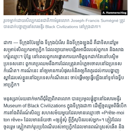
រចនា
សម្ព័ន្ធ​
Khmer English
រំលង​
រូបចម្លាក់ដោយសិល្បករជនជាតិកាម៉េរូនលោក Joseph-Francis Sumégné ត្រូវ
និង​
បណ្តាញ​សង្គម
បានដាក់បង្ហាញនៅសារមន្ទីរ Black Civilizations នៅក្រុងដាកា។
ចូល​
ទៅ​
ដាកា —
ទីក្រុង​ប៊ែរឡាំង ទីក្រុង​ប៉ារីស និង​ទីក្រុង​ឡុងដ៏ គឺ​ជា​ទិសដៅរួម​
កាន់​
សម្រាប់​សិល្បករ​អាហ្រ្វិក ដែល​ព្យាយាម​បង្កើត​អាជីព​របស់​ពួកគេ និង​សាង​
ទំព័រ​
ភាសា
កេរ្ត៍ឈ្មោះ។ ប៉ុន្តែ នៅ​ពេល​ពួកគេ​ផ្តោត​ការយកចិត្ត​ទុកដាក់​តែ​នៅ​បស្ចិម​
ស្វែង​
ប្រទេស​នោះ ពួកគេ​ប្រឈមនឹង​ការដែល​ត្រូវគេ​បំភ្លេច​ចោល​នៅ​ឯ​ប្រទេស​
រក
កំណើត។ ការណ៍​នេះ នាំឲ្យ​មាន​ការបំផុស​គំនិត​ឲ្យ​គិត​គូរ​ដល់​ការ​បង្ហាញ​
ស្នាដៃ​របស់​ខ្លួន​នៅ​ឯ​ប្រទេស​កំណើត​នេះ ចាប់ផ្តើម​ឲ្យធ្វើ​ឡើង​នៅ​ទូទាំង​ទ្វីប​
អាហ្វ្រិក។
មនុស្ស​រាប់រយនាក់​មកពី​ជុំវិញ​ពិភពលោក បាន​ប្រមូលផ្តុំគ្នា​នៅឯ​សារមន្ទីរ ​
Museum of Black Civilizations ក្នុង​ទីក្រុង​ដាកា ដើម្បី​ចូលរួម​ពិធី​បើក​
ការតាំង​ពិព័រណ៍​សិល្បៈ​សហសម័យ​មួយ​ដែល​មាន​ឈ្មោះ​ថា «Prête-moi
ton rêve» ដែល​មាន​ន័យ​ថា «ឲ្យ​ខ្ញុំសុំ ខ្ចី​ក្តី​សុបិន​របស់​អ្នក»។ ភ្ញៀវ​ដែល​
ចូលរួម ស្លៀកពាក់រូប​ប្រពៃណី​របស់​អាហ្វ្រិក​ដែល​មាន​ពណ៌​ស្រស់ឆើត និង​