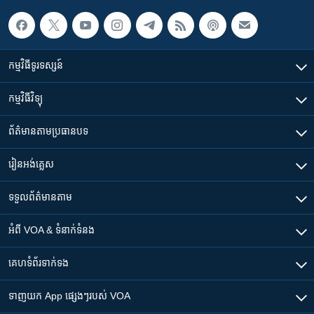
កម្មវិធី​ទូរទស្សន៍
កម្មវិធី​វិទ្យុ
ព័ត៌មាន​តាមប្រធានបទ​
រៀន​​អង់គ្លេស
ទទួល​ព័ត៌មាន​តាម
អំពី​ VOA & ទំនាក់ទំនង
គេហទំព័រ​​ទាក់ទង
ទាញយក​ App ផ្សេងៗ​របស់​ VOA