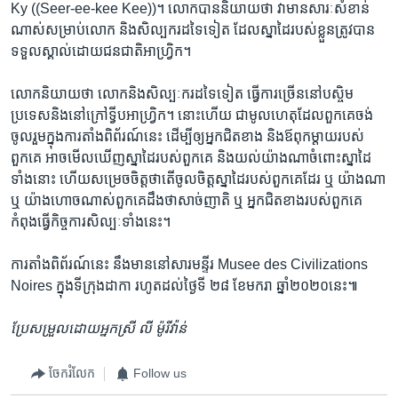
Ky ((Seer-ee-kee Kee))។ លោក​បាន​និយាយ​ថា វា​មាន​សារៈសំខាន់​
ណាស់​សម្រាប់​លោក និង​សិល្បករ​ដទៃទៀត ដែល​ស្នាដៃ​របស់​ខ្លួន​ត្រូវ​បាន​
ទទួលស្គាល់​ដោយ​ជនជាតិ​អាហ្វ្រិក។
លោក​និយាយ​ថា លោក​និង​សិល្បៈករ​ដទៃទៀត ធ្វើការ​ច្រើន​នៅ​បស្ចិម​
ប្រទេស​និង​នៅ​ក្រៅ​ទ្វីប​អាហ្វ្រិក។ នោះ​ហើយ ជាមូលហេតុ​ដែល​ពួកគេ​ចង់​
ចូលរួម​ក្នុង​ការតាំង​ពិព័រណ៍​នេះ ដើម្បី​ឲ្យ​អ្នកជិតខាង និង​ឪពុកម្តាយ​របស់​
ពួកគេ អាច​មើល​ឃើញ​ស្នាដៃ​របស់​ពួកគេ និង​យល់​យ៉ាងណា​ចំពោះ​ស្នាដៃ​
ទាំងនោះ ហើយ​សម្រេចចិត្ត​ថា​តើ​ចូលចិត្ត​ស្នាដៃ​របស់​ពួកគេ​ដែរ ឬ យ៉ាងណា
ឬ យ៉ាងហោចណាស់​ពួកគេ​ដឹងថា​សាច់ញាតិ ឬ អ្នកជិតខាង​របស់​ពួកគេ
កំពុង​ធ្វើ​កិច្ចការ​សិល្បៈ​ទាំងនេះ។
ការតាំង​ពិព័រណ៍​នេះ នឹង​មាន​នៅ​សារមន្ទីរ Musee des Civilizations
Noires ក្នុង​ទីក្រុង​ដាកា រហូត​ដល់​ថ្ងៃ​ទី ២៨ ខែមករា ឆ្នាំ២០២០​នេះ៕
ប្រែសម្រួល​ដោយអ្នកស្រី លី ម៉ូរីវ៉ាន់
ចែករំលែក
Follow us