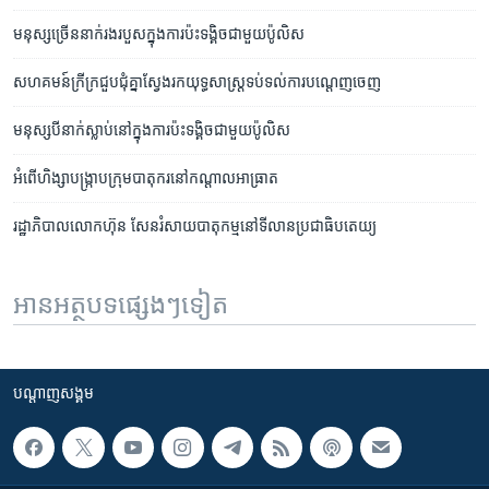
មនុស្ស​ច្រើន​នាក់​រង​របួស​ក្នុង​ការ​ប៉ះទង្គិច​ជាមួយ​ប៉ូលិស
សហគមន៍​ក្រីក្រ​ជួប​ជុំ​គ្នា​ស្វែង​រក​យុទ្ធសាស្រ្ត​ទប់​ទល់​ការ​បណ្តេញ​ចេញ
មនុស្ស​បី​នាក់​ស្លាប់​នៅ​ក្នុង​ការ​ប៉ះទង្គិច​ជាមួយ​ប៉ូលិស
អំពើ​ហិង្សា​បង្ក្រាប​ក្រុម​បាតុករ​នៅ​កណ្តាល​អាធ្រាត
រដ្ឋាភិបាល​លោក​ហ៊ុន សែន​រំសាយ​បាតុកម្ម​នៅ​ទីលាន​ប្រជាធិបតេយ្យ
អានអត្ថបទផ្សេងៗទៀត
បណ្តាញ​សង្គម