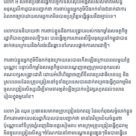
លោក​ អំ សំអាត​ប្រធាន​ផ្នែក​បច្ចេកទេស​ស៊ើប​អង្កេត​របស់​សមាគម​សិទ្ធិ​
មនុស្ស​លីកាដូ​បាន​បញ្ជាក់​ថា ​ការ​ចាប់​ខ្លួន​អ្នក​ភូមិ​បឹងកក់​ទាំង​៥​នាក់​ជា​ការ​
រំលោភ​ច្បាប់​ដោយ​សារ​ពួកគេ​មិន​បាន​ប្រព្រឹត្ត​ទង្វើ​ផ្ទុយ​នឹង​ច្បាប់​ទេ។​
លោក​បាន​និយាយ​ថា ​ការ​ចាប់​ខ្លួន​និង​ការ​បង្ក្រាប​របស់​កង​កម្លាំង​សមត្ថកិច្ច​
រដ្ឋាភិបាល​ក្នុង​ពេល​ថ្មីៗ​នេះ ​បាន​ធ្វើ​ឲ្យ​ការ​គោរព​សិទ្ធិ​មនុស្ស​នៅ​កម្ពុជា​បាន​
ធាក់​ថយ​ក្រោយ​និង​កំពង់​ដើរឆ្ពោះ​ទៅ​រក​របប​ផ្តាច់ការ​សារ​ជា​ថ្មី។​
ការចាប់​ខ្លួន​អ្នក​ភូមិ​បឹងកក់​ចុង​ក្រោយ​នេះ​បាន​កើត​ឡើង​ក្រោយ​ពេល​មួយ​ថ្ងៃ​
បុណ្ណោះ​ បន្ទាប់​ពី​កម្លាំង​សមត្ថកិច្ច​បាន​បណ្តេញ​ចេញ​ក្រុម​បាតុករ​របស់​
គណបក្ស​សង្គ្រោះជាតិ ដោយ​អំពើ​ហិង្សា​ចេញ​ពី​ទីលាន​ប្រជាធិបតេយ្យ និង​
ស្រប​ពេល​ដែល​គ្រូបង្រៀន​នៅ​ទូទាំង​ប្រទេស​បាន​ដាក់​គម្រោង​ធ្វើ​កូដកម្ម​មិន​
ចូល​បង្រៀន​សិស្ស​ដើម្បី​ទាមទារ​ឲ្យ​តំឡើង​ប្រាក់​បៀវត្ស​រហូត​ដល់​១​លាន​
រៀល​ក្នុង​មួយ​ខែ។​
លោក​ រ៉ុង ឈុន​ ប្រធាន​សមាគម​គ្រូបង្រៀន​ឯករាជ្យ ​ដែល​កំពុង​សម្ងំ​លាក់​ខ្លួន​
ពី​ការ​តាម​ចាប់​របស់​រដ្ឋាភិបាល​បាន​បញ្ជាក់​ថា​ មាន​តែ​វិទ្យា​ល័យ​ចំនួន​២​
ប៉ុណ្ណោះ​នៅ​ទី​ក្រុង​ភ្នំពេញ​និង​ខេត្ត​សៀមរាប​ មាន​ក្រុម​គ្រូបង្រៀនធ្វើ​កូដកម្ម​
មិន​ចូល​បង្រៀន​សិស្ស។​ចំណែក​ឯ​នៅ​តាម​បណ្តា​ខេត្ត​ផ្សេងៗ​មិន​បាន​ធ្វើ​ទេ​