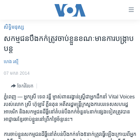
ភ្ជាប់​
ទៅ​
គេហទំព័រ​
សិទ្ធិ​មនុស្ស
កម្ពុជា
ទាក់ទង
សកម្មជន​បឹងកក់​ត្រូវ​ចាប់​ខ្លួន​ខណៈ​មាន​ការ​បង្ក្រាប​
រំលង​
អន្តរជាតិ
បន្ត
និង​
អាមេរិក
ចូល​
ហេង រស្មី
ទៅ​​
ចិន
ទំព័រ​
07 មករា 2014
ហេឡូវីអូអេ
ព័ត៌មាន​​
ចែករំលែក
តែ​
កម្ពុជាច្នៃប្រតិដ្ឋ
ម្តង
ភ្នំពេញ —
អ្នក​ស្រី​ ទេព វន្នី​ ម្ចាស់​ពាន​រង្វាន់​ស្រ្តី​ជា​អ្នក​ដឹក​នាំ​ Vital Voices
ព្រឹត្តិការណ៍ព័ត៌មាន
រំលង​
របស់​លោក​ ស្រី​ ហ៊ុឡារី​ គ្លីនតុន​ អតីត​រដ្ឋមន្ត្រី​ក្រសួង​ការបរទេស​សហរដ្ឋ​
និង​
ទូរទស្សន៍ / វីដេអូ​
អាមេរិក​ និង​សកម្មជន​ដីធ្លី​នៅ​តំបន់​បឹងកក់​ចំនួន​៤​នាក់​ផ្សេង​ទៀត​ត្រូវ​បាន​
ចូល​
អាជ្ញាធរ​ខ្មែរ​ចាប់​ខ្លួន​នៅ​ព្រឹក​ថ្ងៃ​ច័ន្ទ​នេះ។​
វិទ្យុ / ផតខាសថ៍
ទៅ​
ទំព័រ​
កម្មវិធីទាំងអស់
ការ​ចាប់​ខ្លួន​សកម្មជន​ដីធ្លី​នៅ​តំបន់​បឹងកក់​ទាំង​៥​នាក់​ត្រូវ​ធ្វើ​ឡើង​ក្រោយ​ពី​អ្នក​