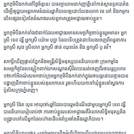
អ្នក​ភូមិ​បឹងកក់​នៅ​ថ្ងៃ​ច័ន្ទ​នេះ​ បាន​ព្យាយាម​ដាក់​ញាត្តិ​ទៅ​កាន់​ស្ថានទូត​បារាំង​
ដើម្បី​ឲ្យ​ជួយ​អន្តរាគមន៍​ដល់​រដ្ឋាភិបាល​ឲ្យ​ដោះ​លែង​លោក ​វន ពៅ ​និង​កម្មករ​
ដទៃ​ផ្សេង​ទៀត​តែ​តំណាង​របស់​ពួក​គេ​ត្រូវ​អាជ្ញាធរ​ចាប់​ខ្លួន។​
អ្នក​ភូមិ​បឹងកក់​ទាំង​៥នាក់​ដែល​អាជ្ញាធរ​មាន​សមត្ថកិច្ច​ចាប់​ខ្លួន​រួម​មាន៖ ​អ្នក
ស្រី​ ទេព​ វន្នី​ អ្នកស្រី​ យ៉ោម បុប្ជា​ ដែល​ទើប​ត្រូវ​ដោះលែង​ចេញ​ពី​ពន្ធនាគារ​
អ្នកស្រី​ សុង ស្រីលាភ​ អ្នកស្រី​ ផាន់ ឈុនរ៉េត​ និង​ អ្នកស្រី​ បូ ឆវី។​
សាក្សី​ឃើញ​ផ្ទាល់​ភ្នែក​និង​មន្ត្រី​សិទ្ធិ​មនុស្ស​បាន​និយាយ​ថា​ ក្រុម​កម្លាំង​
សមត្ថកិច្ច​ដែល​ស្លៀកពាក់​ឯកសណ្ឋាន​ស៊ីវិល​បាន​រត់​ចេញ​ពី​រថយន្ត​ប្រភេទ​
១២​កៅអី​ពណ៌​ស​មក​ចាប់​ក្រុម​អ្នក​ភូមិ​បឹងកក់​ដាក់​ក្នុង​រថយន្ត​ដោយ​គ្មាន​បាន​
បង្ហាញ​ដីកា​ចាប់​ខ្លួន​របស់​តុលាការ​ទេ ​រួច​ហើយ​យក​ទៅ​ឃុំ​ខ្លួន​នៅ​ស្នងការ​
ប៉ូលិស​ក្រុង​ភ្នំពេញ។​
អ្នក​ស្រី​ ង៉ែត ឃុន​ អាយុ​៧៤​ឆ្នាំ​ដែល​បាន​រួម​ដំណើរ​ជាមួយ​អ្នក​ស្រី​ ទេព វន្នី​
បាន​និយាយ​រៀបរាប់​ថា ​ការ​ចាប់​ខ្លួន​របស់​អាជ្ញាធរ​គឺ​រំលោភ​សិទ្ធិ​មនុស្ស​និង​
បង្ក្រាប​ទៅ​លើ​អ្នក​ដែល​ហ៊ាន​ងើប​តវ៉ាប្រឆាំង​នឹង​រដ្ឋាភិបាល។​
អ្នកស្រី​និយាយ​ថា៖​ «ត្រង់​អ្នក​ប្រព្រឹត្ត​អំពើ​ហិង្សា​លើ​ប្រជា​ពលរដ្ឋ​ដេញ​វាយ​