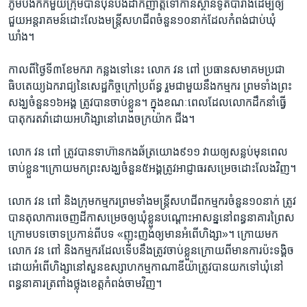
រចនា
ភូមិ​បឹងកក់​មួយ​ក្រុម​បាន​ប៉ុនប៉ង​ដាក់​ញាត្តិ​ទៅ​កាន់​ស្ថានទូត​បារាំង​ដើម្បី​ឲ្យ​
សម្ព័ន្ធ​
ជួយ​អន្តរាគមន៍​ដោះលែង​មន្ត្រី​សហជីព​ចំនួន​១០​នាក់​ដែល​កំពង់ជាប់​ឃុំ
Khmer English
រំលង​
ឃាំង។​
និង​
បណ្តាញ​សង្គម
ចូល​
កាល​ពី​ថ្ងៃ​ទី​៣​ខែ​មករា​ កន្លង​ទៅ​នេះ​ លោក​ វន ពៅ ​ប្រធាន​សមាគម​ប្រជា
ទៅ​
ធិបតេយ្យ​ឯករាជ្យ​នៃ​សេដ្ឋកិច្ច​ក្រៅ​ប្រព័ន្ធ ​រួម​ជាមួយ​នឹង​កម្មករ​ ព្រមទាំង​ព្រះ
កាន់​
សង្ឃ​ចំនួន​១៦​អង្គ​ ត្រូវ​បាន​ចាប់​ខ្លួន។​ ក្នុង​ខណៈ​ពេល​ដែល​លោក​ដឹកនាំ​ធ្វើ​
ទំព័រ​
បាតុករ​តវ៉ា​ដោយ​អហិង្សា​នៅ​រោងចក្រ​យ៉ាក ជីង។​
ភាសា
ស្វែង​
រក
លោក​ វន ពៅ​ ត្រូវ​បាន​ទាហ៊ាន​កង​ឆ័ត្រ​យោង​៩១១​ វាយ​ឲ្យ​សន្លប់​មុន​ពេល​
ចាប់​ខ្លួន។​ក្រោយ​មក​ព្រះ​សង្ឃ​ចំនួន​៥​អង្គ​ត្រូវ​អាជ្ញាធរ​សម្រេច​ដោះលែង​វិញ។​
លោក​ វន ពៅ​ និង​ក្រុម​កម្មករ​ព្រម​ទាំង​មន្ត្រី​សហជីព​កម្មករ​ចំនួន​១០​នាក់​ ត្រូវ​
បាន​តុលាការ​ចេញ​ដីកា​សម្រេច​ឲ្យ​ឃុំ​ខ្លួន​បណ្តោះ​អាសន្ន​នៅ​ពន្ធនាគារ​ព្រៃ​ស​
ក្រោម​បទ​ចោទ​ប្រកាន់​ពី​បទ ​«ញុះញង់​ឲ្យ​មាន​អំពើ​ហិង្សា»។​ ក្រោយ​មក ​
លោក​ វន ពៅ​ និង​កម្មករ​ដែល​ទើប​នឹង​ត្រូវ​ចាប់​ខ្លួន​ក្រោយ​ពី​មាន​ការ​ប៉ះ​ទង្គិច​
ដោយ​អំពើ​ហិង្សា​នៅ​សួន​ឧស្សាហកម្ម​កាណាឌីយ៉ា​ត្រូវ​បាន​យក​ទៅ​ឃុំ​នៅ​
ពន្ធនាគារ​ត្រពាំង​ថ្លុង​ខេត្ត​កំពង់ចាម​វិញ។​