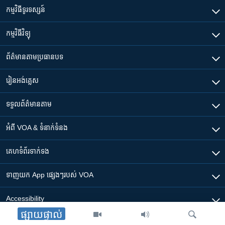
កម្មវិធី​ទូរទស្សន៍
កម្មវិធី​វិទ្យុ
ព័ត៌មាន​តាមប្រធានបទ​
រៀន​​អង់គ្លេស
ទទួល​ព័ត៌មាន​តាម
អំពី​ VOA & ទំនាក់ទំនង
គេហទំព័រ​​ទាក់ទង
ទាញយក​ App ផ្សេងៗ​របស់​ VOA
Accessibility
ផ្សាយផ្ទាល់