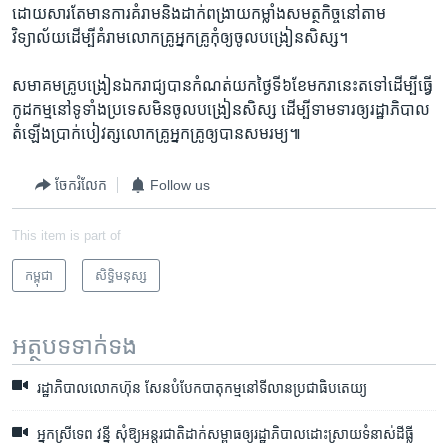
ដោយ​សារ​តែ​មាន​ការ​គំរាម​និង​ដាក់​ពង្រាយ​កម្លាំង​សមត្ថកិច្ច​នៅ​តាម​
វិទ្យាល័យ​ដើម្បី​គំរាម​លោក​គ្រូ​អ្នក​គ្រូ​កុំ​ឲ្យ​ចូល​បង្រៀន​សិស្ស។​
សមាគម​គ្រូបង្រៀន​ឯករាជ្យ​បាន​កំណត់​យក​ថ្ងៃ​ទី​៦​ខែ​មករា​នេះ​តទៅ​ដើម្បី​ធ្វើ​
កូដកម្ម​នៅ​ទូទាំង​ប្រទេស​មិន​ចូល​បង្រៀន​សិស្ស ​ដើម្បី​ទាមទារ​ឲ្យ​រដ្ឋាភិបាល​
តំឡើង​ប្រាក់​បៀវត្ស​លោក​គ្រូ​អ្នក​គ្រូ​ឲ្យ​បាន​សមរម្យ៕
ចែករំលែក
Follow us
This item is part of
កម្ពុជា
សិទ្ធិ​មនុស្ស
អត្ថបទ​ទាក់ទង
រដ្ឋាភិបាល​លោក​ហ៊ុន សែន​បំបែក​​បាតុកម្ម​នៅ​ទីលាន​ប្រជាធិបតេយ្យ
អ្នកស្រី​ទេព វន្នី ​សុំ​ឱ្យ​អន្តរជាតិ​ដាក់​សម្ពាធ​ឲ្យ​រដ្ឋាភិបាល​ដោះស្រាយ​ទំនាស់​ដីធ្លី​