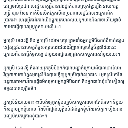
ដេញ​ចាប់​ប្រជាពលរដ្ឋ ​ហេតុ​អ្វី​បាន​ជា​រដ្ឋាភិបាល​ស្រុក​ខ្មែរ​ហ្នឹង នាយករដ្ឋ
មន្ត្រី​ ហ៊ុន សែន​ គាត់​មិន​បើក​ភ្នែក​មើល​ប្រជាពលរដ្ឋ​ដែល​រង​គ្រោះ​ពិត​
ប្រាកដ។ ​ហេតុ​អ្វី​គាត់​កាន់​ជើង​ពួក​អ្នក​មាន​លុយ​អ្នក​មាន​អំណាច​ហើយ​ផ្តាច់
ការ​មក​ធ្វើបាប​រាស្រ្ត​ខ្លួន​ឯង​អញ្ចឹង»។​
អ្នក​ស្រី​ ទេព វន្នី​ និង​ អ្នក​ស្រី​ យ៉ោម បុប្ជា​ ព្រម​ទាំង​អ្នក​ភូមិ​បឹងកក់​បី​នាក់​ផ្សេង​
ទៀត​ត្រូវ​បាន​សមត្ថកិច្ច​សម្រេច​ដោះលែង​វិញ​នៅ​ល្ងាច​ថ្ងៃ​ច័ន្ទ​ដដែល​នេះ​
ក្រោយ​ពី​បាន​ធ្វើ​កិច្ច​សន្យា​ជាមួយ​អាជ្ញាធរ​ឲ្យ​ផ្អាក​សកម្មភាព​តវ៉ាមួយ​រយះ។​
អ្នក​ស្រី ទេព វន្នី​ តំណាង​អ្នក​ភូមិ​បឹងកក់​បាន​បញ្ជាក់​ក្រោយ​ពី​បាន​ដោះ​លែង​
វិញ​ថា​ការ​ចាប់​ខ្លួន​អ្នក​ស្រី​មិន​បាន​ធ្វើ​ឲ្យ​អ្នក​ស្រី​បាក់​ស្បាត​ទេ។ ​អ្នក​ស្រី​នៅ​តែ​
បន្ត​ការ​ទាមទារ​រក​យុត្តិធម៌​សម្រាប់​អ្នក​ភូមិ​បឹងកក់​ និង​អ្នក​ជាប់​ឃុំ​ដទៃ​ទៀត​ឲ្យ​
ទទួល​បាន​យុត្តិធម៌។​
អ្នក​ស្រី​និយាយ​ថា៖​ «បើ​ចង់​ឲ្យ​ពួក​ខ្ញុំ​បញ្ឃប់​សកម្មភាព​មាន​តែ​ពីរ​ទេ។ ​ទី​មួយ​
គឺ​សម្លាប់​ពួក​ខ្ញុំ​ចោល​ និង​ទី​ពីរ​ផ្តល់​យុត្តិធម៌​ដល់​ពួក​ខ្ញុំ​ទាំង​អស់​គ្នា។​ ហ្នឹង​អាច​
បញ្ឃប់​សកម្មភាព​ខ្ញុំ​បាន»។​