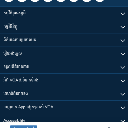
កម្មវិធី​ទូរទស្សន៍
កម្មវិធី​វិទ្យុ
ព័ត៌មាន​តាមប្រធានបទ​
រៀន​​អង់គ្លេស
ទទួល​ព័ត៌មាន​តាម
អំពី​ VOA & ទំនាក់ទំនង
គេហទំព័រ​​ទាក់ទង
ទាញយក​ App ផ្សេងៗ​របស់​ VOA
Accessibility