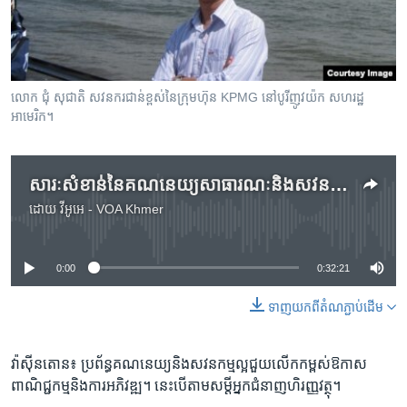
រចនា
សម្ព័ន្ធ​
Khmer English
រំលង​
និង​
បណ្តាញ​សង្គម
ចូល​
លោក ជុំ សុជាតិ សវនករ​ជាន់ខ្ពស់​នៃ​ក្រុម​ហ៊ុន KPMG នៅ​បូរី​ញូវយ៉ក សហរដ្ឋ​
ទៅ​
អាមេរិក។
កាន់​
ទំព័រ​
ភាសា
ស្វែង​
សារៈសំខាន់​នៃ​គណនេយ្យ​សាធារណៈ​និង​សវនកម្ម
រក
ដោយ
វីអូអេ - VOA Khmer
No media source currently available
0:00
0:32:21
ទាញ​យក​ពី​តំណភ្ជាប់​ដើម
វ៉ាស៊ីនតោន៖ ប្រព័ន្ធ​គណនេយ្យ​និង​សវនកម្ម​ល្អ​ជួយ​លើក​កម្ពស់​ឱកាស​
ពាណិជ្ជកម្ម​និង​ការ​អភិវឌ្ឍ។ នេះ​បើ​តាម​សម្តី​អ្នក​ជំនាញ​ហិរញ្ញវត្ថុ។