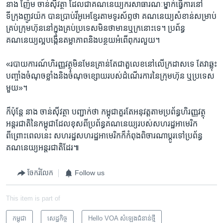
នាង ញ៉ែម ចាន់ស៊ីវត្ថា ដែល​ជា​គណនេយ្យករ​សាធារណៈ​ម្នាក់​ធ្វើ​ការ​នៅ​
ទីក្រុង​ញូវយ៉ក បាន​ប្រាប់​វីអូអេ​ខ្មែរ​តាម​ទូរស័ព្ទ​ថា​ គណនេយ្យ​សំខាន់​សម្រាប់​
គ្រប់​ក្រុមហ៊ុន​នៅ​ក្នុង​គ្រប់​ប្រទេស​មិន​ថា​មាន​ឬ​ក្រ​នោះ​ទេ។ ប្រព័ន្ធ​
គណនេយ្យ​ល្អបង្កើន​តម្លាភាព​និង​បន្ថយ​អំពើ​ពុករលួយ។​
«របាយការណ៍​ហិរញ្ញវត្ថុ​មិន​មែន​គ្រាន់​តែ​ជា​តួលេខ​នៅ​លើ​ក្រដាស​ទេ តែ​វា​ឆ្លុះ​
បញ្ចាំង​ចំណុច​ខ្លាំង​និង​ចំណុច​ខ្សោយ​របស់​ដំណើរការ​នៃ​ក្រុម​ហ៊ុន​ ឬ​ប្រទេស​
មួយ»។
ក៏​ប៉ុន្តែ នាង​ ចាន់ស៊ីវត្ថា បញ្ជាក់​ថា កម្ពុជា​គួរ​តែ​អនុវត្ត​តាម​ប្រព័ន្ធ​ហិរញ្ញវត្ថុ​
អន្តរជាតិ​នៃ​កម្ពុជា​ដែល​ខុសពី​ប្រព័ន្ធ​គណនេយ្យ​របស់​សហរដ្ឋ​អាមេរិក
ពីព្រោះ​ពេល​នេះ សហរដ្ឋ​សហរដ្ឋ​អាមេរិក​ក៏​កំពុង​ពិចារណា​ប្តូរ​ទៅ​ប្រព័ន្ធ​
គណនេយ្យ​អន្តរជាតិ​ដែរ​៕
ចែករំលែក
Follow us
This item is part of
កម្ពុជា
សេដ្ឋកិច្ច
Hello VOA សំឡេង​ជំនាន់​ថ្មី