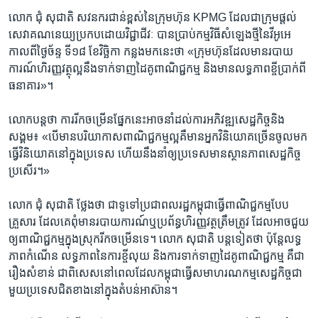
លោក ជុំ សុជាតិ សវនករ​ជាន់ខ្ពស់​នៃ​ក្រុម​ហ៊ុន KPMG ដែល​ជា​ក្រុម​ផ្តល់​
សេវា​គណនេយ្យ​ប្រកប​ដោយ​វិជ្ជាជីវៈ បាន​ប្រាប់​កម្មវិធី​សំឡេង​ថ្មី​នៃ​វីអូអេ​
កាល​ពី​ថ្ងៃ​ច័ន្ទ ទី​១៨ ខែ​វិច្ឆិកា កន្លង​មក​នេះ​ថា «ក្រុម​ហ៊ុន​ដែល​មាន​របាយ
ការណ៍​ហិរញ្ញវត្ថុ​ល្អ​នឹង​ទាក់ទាញ​ដៃគូ​ពាណិជ្ជកម្ម និង​មាន​លទ្ធភាព​ខ្ចីប្រាក់​ពី​
ធនាគារ»។
លោក​បន្ត​ថា ការ​រីកចម្រើន​ផ្នែក​នេះ​អាច​នាំ​ដល់​ការ​អភិវឌ្ឍ​សេដ្ឋកិច្ច​និង​
សង្គម៖ «បើ​មាន​បរិយាកាស​ពាណិជ្ជកម្ម​ល្អគឺ​មាន​អ្នក​វិនិយោគ​ច្រើន​ចូល​មក​
ធ្វើ​វិនិយោគ​នៅ​ក្នុង​ប្រទេស ហើយ​នឹង​នាំ​ឲ្យ​ប្រទេសមាន​ស្ថានភាព​សេដ្ឋកិច្ច​
ប្រសើរ។»
លោក ជុំ សុជាតិ ថ្លែង​ថា​ ជា​ទូទៅ​ប្រជាពលរដ្ឋ​កម្ពុជា​ធ្វើពាណិជ្ជកម្ម​បែប​
គ្រួសារ ​ដែល​គេ​ពុំមាន​របាយការណ៍​ឬ​ប្រព័ន្ធហិរញ្ញវត្ថ​ត្រឹមត្រូវ ដែល​អាច​ជួយ​
ឲ្យ​ពាណិជ្ជកម្មក្នុង​ស្រុក​រីក​ចម្រើន​ទេ។ លោក សុជាតិ បន្ត​ទៀត​ថា ប៉ុន្តែ​លទ្ធ
ភាព​កំណើន​ លទ្ធភាព​នៃ​ការ​ខ្ចីលុយ និង​ការ​ទាក់​ទាញ​ដៃ​គូ​ពាណិជ្ជកម្ម​ គឺ​ជា
រឿង​សំខាន់ ជា​ពិសេស​នៅ​ពេល​ដែល​កម្ពុជា​ធ្វើ​សមាហរណកម្ម​សេដ្ឋកិច្ច​ជា​
មួយ​ប្រទេស​ជិត​ខាង​នៅ​ក្នុង​តំបន់​អាស៊ាន។