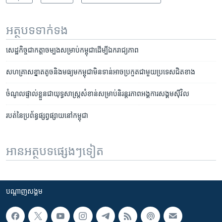
អត្ថបទ​ទាក់ទង
សេដ្ឋកិច្ច​ជា​កត្តា​ចម្បង​សម្រាប់​កម្ពុជា​​ដើម្បី​ឯករាជ្យភាព
សហគ្រាសខ្នាត​តូច​និង​មធ្យម​កម្ពុជា​មិន​ទាន់អាច​​ប្រកួត​ជាមួយ​ប្រទេស​ជិត​ខាង
ចំណូល​ផ្ទាល់​ខ្លួន​ជា​យុទ្ធសាស្ត្រ​សំខាន់​សម្រាប់​និរន្តរភាព​អង្គការ​សង្គមស៊ីវិល
របត់​នៃ​ប្រព័ន្ធ​ផ្សព្វផ្សាយ​នៅ​កម្ពុជា
អានអត្ថបទផ្សេងៗទៀត
បណ្តាញ​សង្គម