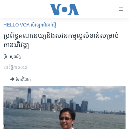
ភ្ជាប់​
ទៅ​
គេហទំព័រ​
HELLO VOA សំឡេង​ជំនាន់​ថ្មី
កម្ពុជា
ទាក់ទង
ប្រព័ន្ធ​គណនេយ្យ​និង​សវនកម្ម​ល្អ​សំខាន់​សម្រាប់​
រំលង​
អន្តរជាតិ
ការ​អភិវឌ្ឍ
និង​
អាមេរិក
ចូល​
អ៊ឹម សុធារិទ្ធ
ទៅ​​
ចិន
ទំព័រ​
23 វិច្ឆិកា 2013
ហេឡូវីអូអេ
ព័ត៌មាន​​
ចែករំលែក
តែ​
កម្ពុជាច្នៃប្រតិដ្ឋ
ម្តង
ព្រឹត្តិការណ៍ព័ត៌មាន
រំលង​
និង​
ទូរទស្សន៍ / វីដេអូ​
ចូល​
វិទ្យុ / ផតខាសថ៍
ទៅ​
ទំព័រ​
កម្មវិធីទាំងអស់