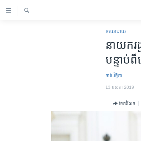
ភ្ជាប់​
ទៅ​
គេហទំព័រ​
ស្វែង​
កម្ពុជា
រក
នយោបាយ
ទាក់ទង
អន្តរជាតិ
នាយក​រដ្ឋម
រំលង​
និង​
អាមេរិក
បន្ទាប់​
ចូល​
ចិន
ទៅ​​
ទំព័រ​
ហេឡូវីអូអេ
កាន់ វិច្ឆិកា
ព័ត៌មាន​​
កម្ពុជាច្នៃប្រតិដ្ឋ
13 ឧសភា 2019
តែ​
ម្តង
ព្រឹត្តិការណ៍ព័ត៌មាន
ចែករំលែក
រំលង​
ទូរទស្សន៍ / វីដេអូ​
និង​
ចូល​
វិទ្យុ / ផតខាសថ៍
ទៅ​
កម្មវិធីទាំងអស់
ទំព័រ​