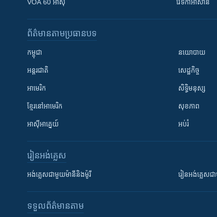
VOA 60 អាស៊ី
វេទិកា​អាស៊ាន
ព័ត៌មាន​តាមប្រធានបទ​
កម្ពុជា
នយោបាយ
អន្តរជាតិ
សេដ្ឋកិច្ច
អាមេរិក
សិទ្ធិមនុស្ស
ខ្មែរ​នៅអាមេរិក
សុខភាព
អាស៊ីអាគ្នេយ៍
អប់រំ
រៀន​​អង់គ្លេស
អង់គ្លេស​ជាមួយ​ម៉ានី​និង​ម៉ូរី
រៀន​​​​​​អង់គ្លេ
ទទួល​ព័ត៌មាន​តាម