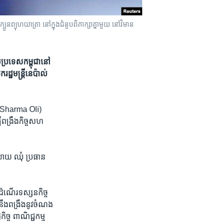
ួនព្យុហយាត្រា នៅក្នុងជំនួបពិភាក្សាគ្នាមួយ នៅវិមាន
ប្រទេស​កម្ពុជា​នៅ​
រដ្ឋ​មន្ត្រី​នេប៉ាល់​
ad Sharma Oli)
ី​ពង្រឹង​កិច្ច​សហ​
 សាយ​ ឈុំ ប្រធាន​
 ​ដំណើរ​ទស្សនកិច្ច​
ឹង​ពង្រឹង​នូវ​ចំណង​
កិច្ច ពាណិជ្ជកម្ម