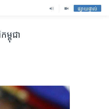
ផ្សាយផ្ទាល់
កម្ពុជា​