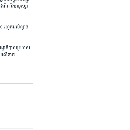
ីរ​ និង​អនុ​ស្សា​
េ រហូត​ដល់​ល្ងាច​
​រដ្ឋាភិបាល​ប្រទេស​
ប់​លើ​ឆាក​