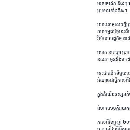
ទេសចរណ៍ និង​វប្បធម៌
ប្រទេស​ទាំង​ពីរ»។
យោង​តាម​សេចក្តី​ប្រ
កាន់​កម្ពុជា​ថ្ងៃ​នេះ
វិស័យ​សេដ្ឋកិច្ច ពា
លោក ​ខាត់​ហ្គា ប្រា
ឧសភា មុន​នឹង​មក​ដល
​នេះ​ជាលើក​ទី​មួយ​
អំណាច​ជាថ្មី​កាល​ពីខែ
ក្នុង​ដំណើរ​ទស្សនកិច្
ពុំ​មាន​សេចក្តី​រាយក
កាល​ពី​ខែធ្នូ​ ឆ្នាំ​ 
ព្រមព្រៀង​ស្តីពី​ការ​ល