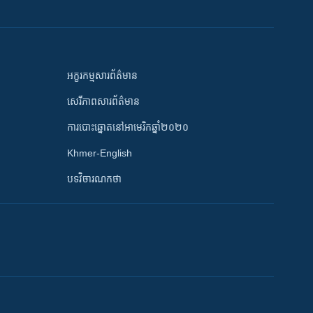
អក្ខរកម្មសារព័ត៌មាន
សេរីភាពសារព័ត៌មាន
ការបោះឆ្នោតនៅអាមេរិកឆ្នាំ២០២០
Khmer-English
បទវិចារណកថា