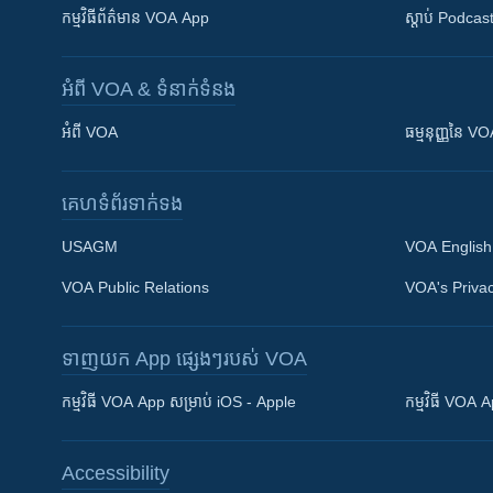
កម្មវិធី​ព័ត៌មាន VOA App
ស្តាប់ Podcas
អំពី​ VOA & ទំនាក់ទំនង
អំពី​ VOA
ធម្មនុញ្ញ​នៃ V
គេហទំព័រ​​ទាក់ទង
USAGM
VOA English
VOA Public Relations
VOA's Privac
ទាញយក​ App ផ្សេងៗ​របស់​ VOA
Khmer English
កម្មវិធី​ VOA App សម្រាប់ iOS - Apple
កម្មវិធី​ VOA
បណ្តាញ​សង្គម
Accessibility