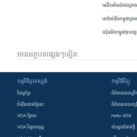
មេដឹកនាំ​​នេប៉ាល់​គ្រោ
នេប៉ាល់​និង​កម្ពុជា​ព្
ជប៉ុន​និង​កម្ពុជា​ចុះ
អានអត្ថបទផ្សេងៗទៀត
កម្មវិធី​ទូរទស្សន៍
កម្មវិធី​វិទ្យុ
វីដេអូ​ខ្មែរ
ព័ត៌មាន​ពេល​ព្រឹ
វ៉ាស៊ីនតោន​ថ្ងៃ​នេះ
ព័ត៌មាន​​ពេល​រាត្រ
VOA ថ្ងៃនេះ
Hello VOA
VOA ​វិទ្យាសាស្ត្រ
សំឡេង​ជំនាន់​ថ្មី