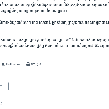
ៃ​ការ​យោគ​យល់​គ្នា​ស្តីពី​ការ​ពិគ្រោះ​យោបល់​រវាង​ក្រសួង​ការបរទេស​ប្រទេស​ទាំងព
្នា​ស្តីពី​កិច្ច​សហ​ប្រតិបត្តិការ​លើ​វិស័យ​វប្បធម៌។
ុំ​ការ​អធិប្បាយ​ពី​លោក​ កេត សោផាន់​ អ្នកនាំពាក្យ​ក្រសួងការ​បរទេស​កម្ពុជា​បាន​ទ
កិច្ច​ការ​នយោបាយ​កម្ពុជា​ធ្លាប់​បាន​អធិប្បាយ​ជាមួយ VOA ​ថា​ទស្សនកិច្ច​របស់​ប្រមុខ
ងរក​ការ​ពង្រឹង​ទំនាក់​ទំនងសេដ្ឋកិច្ច ​និង​ការ​គាំទ្រ​នយោបាយទាំង​ទ្វេភាគី​ និង​សម្រា
Follow us
បោះពុម្ព
បាយ
ទង