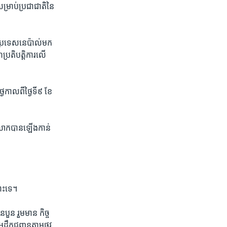
្រាប់​ប្រជាជាតិ​នៃ​
ប្រទេស​នេប៉ាល់​មក​
ហប្រតិបត្តិការ​លើ​
​កាល​ពី​ថ្ងៃទី៩ ខែ
លោក​បាន​ឡើង​កាន់​
នោះ​ទេ។
បួន​ រួម​មាន​ កិច្ច​
ដឹក​ជញ្ជូន​តាម​ផ្លូវ​