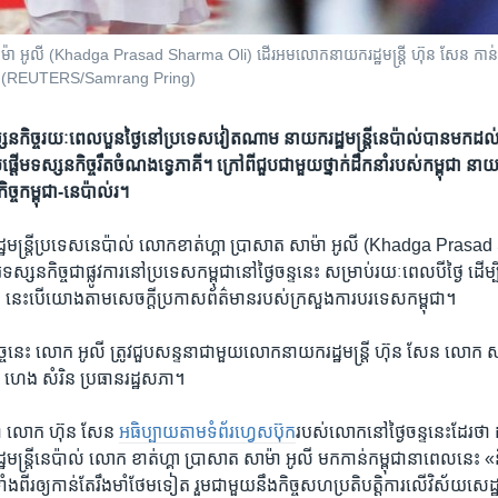
ត​ សាម៉ា អូលី (Khadga Prasad Sharma Oli) ដើរអមលោកនាយករដ្ឋមន្ត្រី ហ៊ុន សែន កាន់ក្ប
២០១៩។ (REUTERS/Samrang Pring)
នកិច្ច​រយៈ​ពេល​បួន​ថ្ងៃ​នៅ​ប្រទេស​វៀតណាម នាយក​រដ្ឋ​មន្ត្រី​​នេប៉ាល់​បាន​មក​ដល់​
ាប់​ផ្តើម​ទស្សន​កិច្ច​រឹត​ចំណង​ទ្វេ​ភាគី។ ក្រៅ​ពី​ជួប​ជាមួយ​ថ្នាក់​ដឹកនាំ​​របស់​កម្ពុជា នាយក​
កិច្ចកម្ពុជា-នេប៉ាល់​រ។
្ឋ​មន្ត្រី​ប្រទេស​នេប៉ាល់ លោក​ខាត់ហ្គា ប្រាសាត​ សាម៉ា អូលី (Khadga Pras
ស្សន​កិច្ច​ជា​ផ្លូវ​ការ​នៅ​ប្រទេស​កម្ពុជា​នៅ​ថ្ងៃ​ចន្ទ​នេះ ​សម្រាប់​រយៈពេល​បីថ្ងៃ ដើម្ប
ាគី។ នេះ​បើ​យោង​តាម​សេចក្តី​ប្រកាស​ព័ត៌មាន​របស់​ក្រសួង​ការបរទេស​កម្ពុជា។
្ច​នេះ​ លោក​ អូលី​ ត្រូវ​ជួប​សន្ទនា​ជាមួយ​លោក​នាយក​រដ្ឋ​មន្ត្រី​ ហ៊ុន​ សែន ​លោក​
ក ហេង សំរិន​ ប្រធាន​រដ្ឋសភា។
ម្ពុជា លោក ហ៊ុន សែន
អធិប្បាយ​តាម​ទំព័រ​ហ្វេសប៊ុក
​របស់​លោក​នៅ​ថ្ងៃ​ចន្ទ​នេះ​ដែរ​ថា
ន្រ្តី​នេប៉ាល់ លោក ​ខាត់​ហ្គា ប្រាសាត​ សាម៉ា អូលី មក​កាន់​កម្ពុជា​នា​ពេល​នេះ «ន
ាំងពីរ​ឲ្យ​កាន់​តែ​រឹងមាំ​ថែម​ទៀត រួម​ជាមួយ​នឹង​កិច្ច​សហប្រតិបត្តិការ​លើ​វិស័យ​សេដ្ឋ