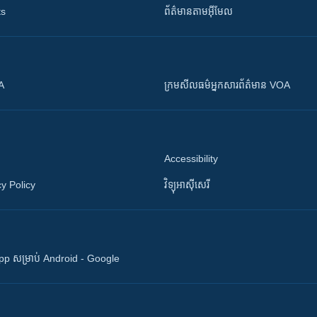
ts
ព័ត៌មាន​តាម​អ៊ីមែល
OA
ក្រម​​​សីលធម៌​​​អ្នក​​​សារព័ត៌មាន VOA
Accessibility
y Policy
វិទ្យុ​អាស៊ី​សេរី
 App សម្រាប់ Android - Google