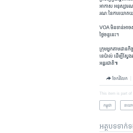
អាកាស​ អនុស្សារណៈ​ន
រណៈ​នៃ​ការ​យោគ​យល់​គ
VOA ​មិន​ទាន់​អាច​ស
ថ្ងៃ​ចន្ទ​នេះ។
​ក្រុម​អ្នក​តាម​ដាន​
នេប៉ាល់​ ដើម្បី​ស្វែ
អន្តរជាតិ៕
ចែករំលែក
This item is part of
កម្ពុជា
នយោ
អត្ថបទ​ទាក់