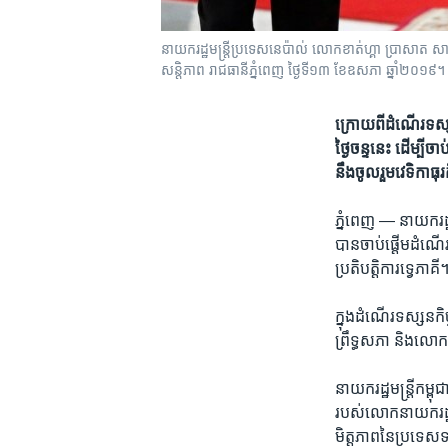
នាយក​រដ្ឋ​មន្ត្រី​ប្រទេស​នេប៉ាល់ លោក​ខាត់ហ្គា ប្រាសា
សន្តិភាព រាជធានីភ្នំពេញ ថ្ងៃទី១៣ ខែឧសភា ឆ្នាំ
ក្រោយពី​​ដំណើរ​ទស្ស
ថ្ងៃ​ចន្ទ​នេះ​ ដើម្បី​ច
នឹង​​ចូលរួម​វេទិកា​ធុរ
ភ្នំពេញ —
នាយក​រដ
បាន​ចាប់​ផ្តើម​ដំណើរ​ទ
ប្រតិបត្តិការ​ទ្វេភ
ក្នុង​ដំណើរ​ទស្សនកិច
ព្រឹទ្ធសភា​ និង​លោ
នាយក​រដ្ឋ​មន្ត្រី​ក
របស់​លោក​នាយក​រដ្ឋម
មិត្តភាព​នៃ​ប្រទេស​ទ