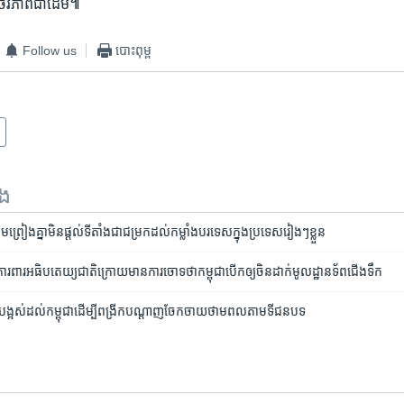
​ចីរភាព​ជាដើម៕
Follow us
បោះពុម្ព
ទង
រៀង​​​គ្នា​មិន​​ផ្តល់​ទី​តាំង​ជា​ជម្រក​​ដល់​កម្លាំង​បរទេស​ក្នុង​ប្រទេស​រៀងៗ​ខ្លួន
ា​ការពារ​អធិបតេយ្យ​ជាតិ​​​ក្រោយ​មាន​ការ​ចោទ​ថា​​កម្ពុជា​បើក​ឲ្យ​ចិន​ដាក់​មូលដ្ឋាន​ទ័ព​​ជើង​ទឹក
​ដំបូង​បង្អស់​ដល់​កម្ពុជា​ដើម្បី​ពង្រីក​បណ្តាញ​ចែកចាយ​ថាមពល​តាម​ទី​ជន​បទ​