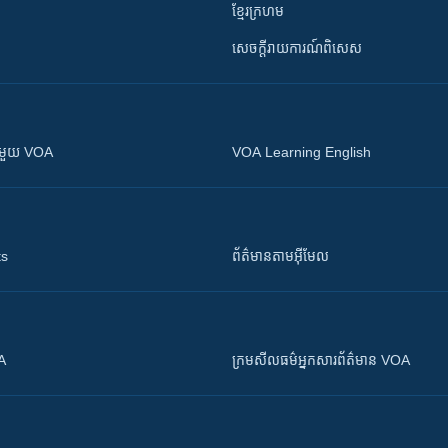
ខ្មែរក្រហម
សេចក្តីរាយការណ៍ពិសេស
ស​​ជាមួយ VOA
VOA Learning English
ts
ព័ត៌មាន​តាម​អ៊ីមែល
OA
ក្រម​​​សីលធម៌​​​អ្នក​​​សារព័ត៌មាន VOA