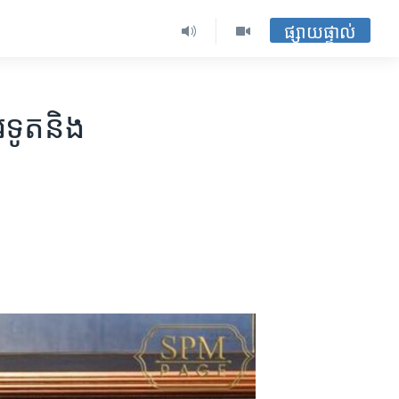
ផ្សាយផ្ទាល់
ទូត​និង​