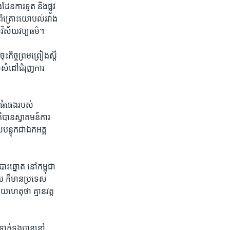
ដែន​ការទូត​ និង​ផ្លូវ
រ​ពិគ្រោះ​យោបល់​រវាង​
​វិស័យ​វប្បធម៌។
​កិច្ចព្រម​ព្រៀង​ស្តី​
​សំដៅ​ជំរុញ​ការ​
​ធំធេង​របស់​
​បាន​ស្វាគមន៍​ការ​
​បន្ទុក​ជា​ឯកអគ្គ
ោះឆ្នោត​ នៅ​កម្ពុជា​
​ ក៏មាន​ប្រទេស​
ហេតុ​ថា​ គ្មាន​វត្ត
​ទាក់​ទង​បាន​នៅ​