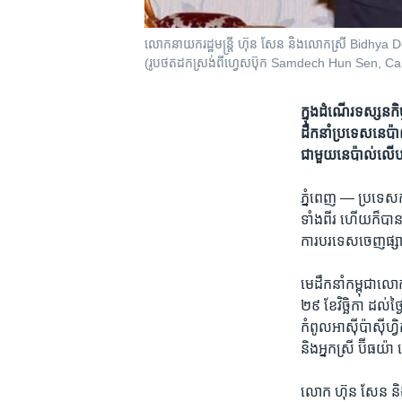
លោក​នាយករដ្ឋមន្ត្រី​ ​ហ៊ុន សែន និងលោកស្រី Bidhya Devi B
(រូបថតដកស្រង់ពីហ្វេសប៊ុក Samdech Hun Sen, C
ក្នុង​ដំណើរ​ទស្សនកិច
ដឹកនាំ​ប្រទេស​នេប៉
ជាមួយ​នេប៉ាល់​លើ​ប
ភ្នំពេញ —
ប្រទេស​កម
ទាំងពីរ​ ហើយ​ក៏​បាន​
ការ​បរទេស​ចេញ​ផ្សា
​មេដឹកនាំ​កម្ពុជា​លោក
២៩ ​ខែវិច្ឆិកា ដល់​ថ្
កំពូល​អាស៊ី​ប៉ាស៊ីហ្វ
និង​អ្នកស្រី ​ប៊ីធយ៉ា
លោក​ ​ហ៊ុន សែន​ ​និង