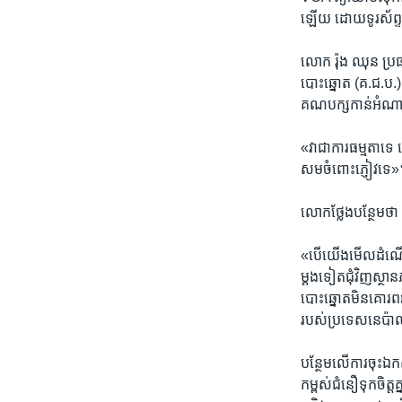
ឡើយ​ ដោយ​ទូរស័ព្ទ​ល
លោក ​រ៉ុង ឈុន​ ​ប្
បោះឆ្នោត​ ​(គ.ជ.ប.)​
គណបក្ស​កាន់​អំណាច​
«វា​ជា​ការ​ធម្មតា​ទ
សម​ចំពោះ​ភ្ញៀវ​ទេ»
លោក​ថ្លែង​បន្ថែម​ថា
«បើ​យើង​មើល​ដំណើរកា
ម្តង​ទៀត​ជុំវិញ​ស្ថ
បោះឆ្នោត​មិន​គោរព​ឆ
របស់ប្រទេស​នេប៉ាល់​ វ
បន្ថែម​លើ​ការ​ចុះ​ឯក
កម្ពស់​ជំនឿ​ទុក​ចិត្ត