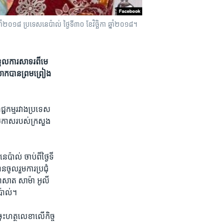
្នាំ​២០១៨ ប្រទេសនេប៉ាល់ ថ្ងៃទី៣០ ខែវិច្ឆិកា ឆ្នាំ២០១៨។
ទទួល​ការ​សាទរ​ពី​មេ
ោក​បាន​ព្រមព្រៀង​
ជ្ជកម្ម​រវាង​ប្រទេស​
ប្រកាស​របស់​ក្រសួង​
ប៉ាល់​ ចាប់ពីថ្ងៃ​ទី​
​ចូលរួម​ការ​ប្រជុំ​
្រាសាត​ សាម៉ា អូលី​
េប៉ាល់។
ចុះ​ហត្ថលេខា​លើ​កិច្ច