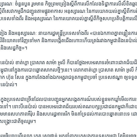
សារណៈ​ ចំនួន​បួន​ រួម​មាន​ កិច្ច​ព្រមព្រៀង​ស្តីពី​ការ​លើក​លែង​ទិដ្ឋាការ​លើ​លិខិត​ឆ្លង​
ង​ស្តីពី​សេវាកម្ម​ដឹកជញ្ជូន​តាម​ផ្លូវ​អាកាស​ អនុស្សារណៈ​នៃ​ការ​យោគយល់​គ្នា​ស្តីពី​កា
ទេស​ទាំងពីរ​ ​និង​អនុស្សារណៈ​នៃ​ការ​យោគយល់​គ្នា​ស្តីពី​កិច្ច​សហប្រតិបត្តិការលើ
្រៀង​ ​និង​អនុស្សារណៈ​ ​នាយក​រដ្ឋ​មន្ត្រី​ប្រទេស​ទាំងពីរ​ ​«បាន​ឯកភាព​គ្នា​ពន្លឿន​ការ​ចុះ
រ​វិនិយោគ​ទៅវិញ​ទៅ​មក​ និង​ការ​បង្កើត​ជើង​ហោះ​ហើយ​ត្រង់​រវាង​កម្ពុជា​និង​នេប៉ាល់
 និង​សេដ្ឋកិច្ច»។
​នេប៉ាល់​ ខាត់​ហ្គា ប្រាសាត​ ​សាម៉ា អូលី​ ​ក៏​បាន​ថ្លែង​អបអរ​សាទរ​ចំពោះ​ជោគ​ជ័យ​ដ៏
ុជា​នៅ​ក្នុង​ការ​បោះឆ្នោត​សាកល​ថ្មីៗ​នេះ។ លោក​ខាត់​ហ្គា ប្រាសាត​ សាម៉ា អូលី ក៏
 ហ៊ុន សែន​ ក្នុង​ការ​តែងតាំង​ឯក​អគ្គរាជទូត​កម្ពុជា​ប្រចាំ​ ប្រទេស​ឥណ្ឌា​ ឲ្យ​ទទួល
ស​នេប៉ាល់។
​ក្នុង​ប្រទេស​ជាច្រើន​ដែល​បាន​បញ្ជូន​អ្នក​សង្កេត​ការណ៍​របស់​ខ្លួន​មក​ឃ្លាំ​មើល​ការប
្លង​ទៅ។ ទោះបី​នេប៉ាល់​ បាន​អបអរ​ជោគជ័យ​របស់​គណបក្ស​ប្រជាជន​កម្ពុជា​ក៏ដោយ
ួម​មាន​សហភាព​អឺរ៉ុប និង​សហរដ្ឋ​អាមេរិក​ មិន​គាំទ្រ​ដល់​ការ​បោះឆ្នោត​នោះ​ទេ​ ដោយ​
្គ្រោះ​ជាតិ​ចូលរួម។
រ​អធិប្បាយ​ពី​លោក​ កេត សោផាន់​ អ្នក​នាំ​ពាក្យ​ក្រសួង​ការទេស​កម្ពុជា​ តែ​មិន​អាច