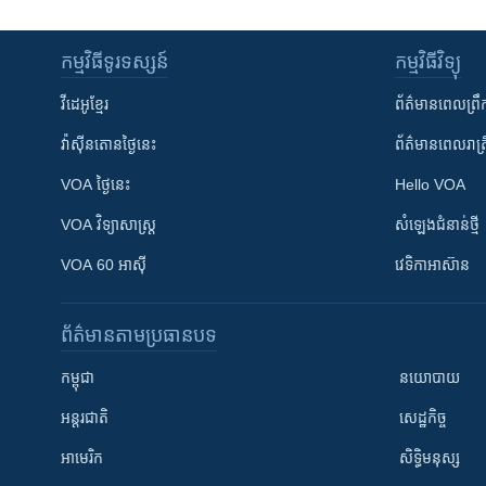
កម្មវិធី​ទូរទស្សន៍
កម្មវិធី​វិទ្យុ
វីដេអូ​ខ្មែរ
ព័ត៌មាន​ពេល​ព្រឹ
វ៉ាស៊ីនតោន​ថ្ងៃ​នេះ
ព័ត៌មាន​​ពេល​រាត្រ
VOA ថ្ងៃនេះ
Hello VOA
VOA ​វិទ្យាសាស្ត្រ
សំឡេង​ជំនាន់​ថ្មី
VOA 60 អាស៊ី
វេទិកា​អាស៊ាន
ព័ត៌មាន​តាមប្រធានបទ​
កម្ពុជា
នយោបាយ
អន្តរជាតិ
សេដ្ឋកិច្ច
អាមេរិក
សិទ្ធិមនុស្ស