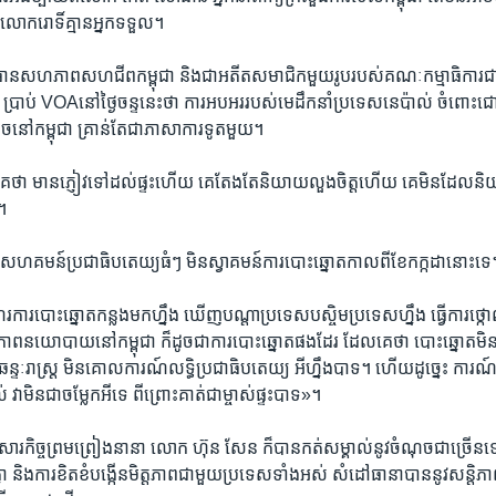
ោក​រោទិ៍​គ្មាន​អ្នក​ទទួល។
រធាន​សហភាព​សហជីព​កម្ពុជា​ និង​ជា​អតីត​សមាជិក​មួយ​រូប​របស់​គណៈកម្មាធិការ​ជាតិ
 ​ប្រាប់​ ​VOAនៅ​ថ្ងៃ​ចន្ទ​នេះ​ថា​ ​ការ​អបអរ​របស់​មេដឹកនាំ​ប្រទេស​នេប៉ាល់ ចំពោះ
នៅ​កម្ពុជា​ គ្រាន់តែ​ជា​ភាសា​ការទូត​មួយ។
េ​ គេថា​ មាន​ភ្ញៀវ​ទៅ​ដល់​ផ្ទះ​ហើយ​ គេ​តែងតែ​និយាយ​លួងចិត្ត​ហើយ​ គេ​មិន​ដែល​និយា
។
​ សហគមន៍​ប្រជាធិបតេយ្យ​ធំៗ​ មិន​ស្វាគមន៍​ការ​បោះឆ្នោត​កាលពី​ខែ​កក្កដា​នោះ​ទេ។
រ​បោះឆ្នោត​កន្លង​មក​ហ្នឹង​ ឃើញ​បណ្តា​ប្រទេស​បស្ចិម​ប្រទេស​ហ្នឹង​ ធ្វើ​ការ​ថ្
ានភាព​នយោបាយ​នៅ​កម្ពុជា​ ក៏​ដូច​ជា​ការ​បោះឆ្នោត​ផងដែរ​ ដែល​គេ​ថា​ បោះឆ្នោត​មិន​ស
ន្ទៈ​រាស្ត្រ​ មិន​គោល​ការណ៍​លទ្ធិ​ប្រជាធិបតេយ្យ​ អី​ហ្នឹង​បាទ។ ហើយ​ដូច្នេះ​ កា
ា​មិន​ជា​ចម្លែក​អី​ទេ​ ពីព្រោះ​គាត់​ជា​ម្ចាស់​ផ្ទះ​បាទ»។​
សារ​កិច្ច​ព្រមព្រៀង​នានា​ លោក​ ​ហ៊ុន សែន​ ​ក៏​បាន​កត់សម្គាល់​នូវ​ចំណុច​ជា​ច្រើន​
​គ្នា​ និង​ការ​ខិតខំ​បង្កើន​មិត្តភាព​ជាមួយ​ប្រទេស​ទាំង​អស់​ សំដៅ​ធានា​បាន​នូវ​សន្តិភា