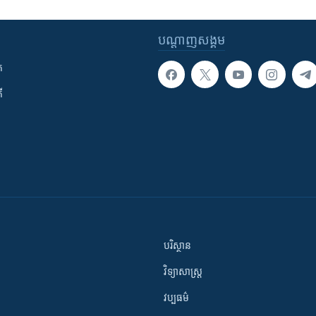
បណ្តាញ​សង្គម
ក
ី
បរិស្ថាន
វិទ្យាសាស្រ្ត
វប្បធម៌