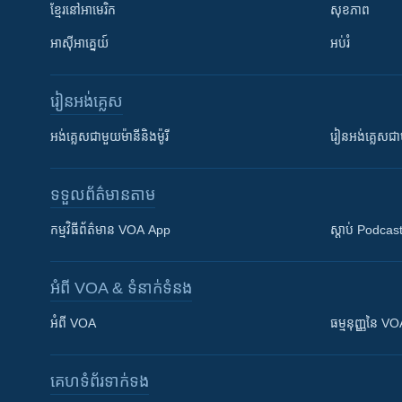
ខ្មែរ​នៅអាមេរិក
សុខភាព
អាស៊ីអាគ្នេយ៍
អប់រំ
រៀន​​អង់គ្លេស
អង់គ្លេស​ជាមួយ​ម៉ានី​និង​ម៉ូរី
រៀន​​​​​​អង់គ្លេ
ទទួល​ព័ត៌មាន​តាម
កម្មវិធី​ព័ត៌មាន VOA App
ស្តាប់ Podcas
អំពី​ VOA & ទំនាក់ទំនង
អំពី​ VOA
ធម្មនុញ្ញ​នៃ V
គេហទំព័រ​​ទាក់ទង