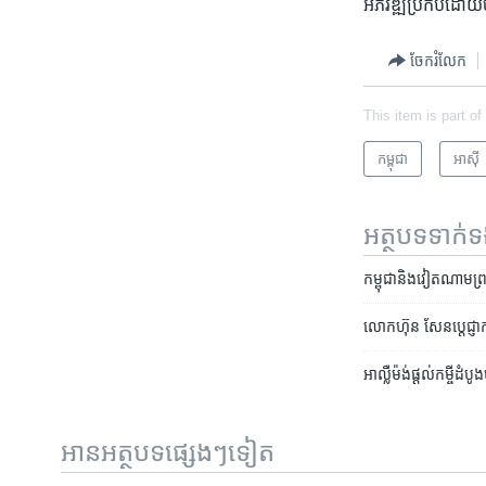
អភិវឌ្ឍ​ប្រកប​ដោយ
ចែករំលែក
This item is part of
កម្ពុជា
អាស៊ី
អត្ថបទ​ទាក់
កម្ពុជា​និង​វៀតណាម​ព្រមព្
លោក​​​ហ៊ុន សែន​​​ប្តេជ្ញ
អាល្លឺម៉ង់​​ផ្តល់​កម្ចី
អានអត្ថបទផ្សេងៗទៀត