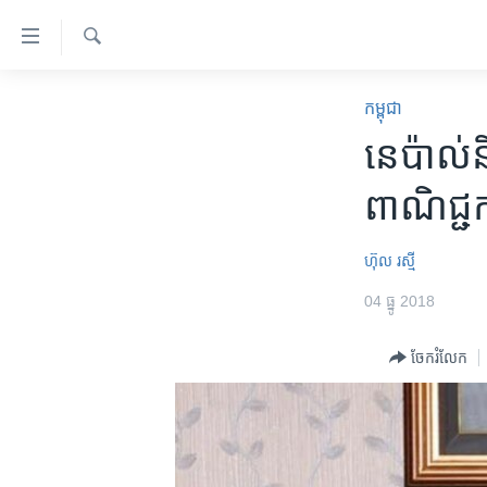
ភ្ជាប់​
ទៅ​
គេហទំព័រ​
ស្វែង​
កម្ពុជា
រក
កម្ពុជា
ទាក់ទង
អន្តរជាតិ
នេប៉ាល់​ន
រំលង​
និង​
អាមេរិក
ពាណិជ្ជក
ចូល​
ចិន
ទៅ​​
ទំព័រ​
ហេឡូវីអូអេ
ហ៊ុល រស្មី
ព័ត៌មាន​​
កម្ពុជាច្នៃប្រតិដ្ឋ
04 ធ្នូ 2018
តែ​
ម្តង
ព្រឹត្តិការណ៍ព័ត៌មាន
ចែករំលែក
រំលង​
ទូរទស្សន៍ / វីដេអូ​
និង​
ចូល​
វិទ្យុ / ផតខាសថ៍
ទៅ​
កម្មវិធីទាំងអស់
ទំព័រ​