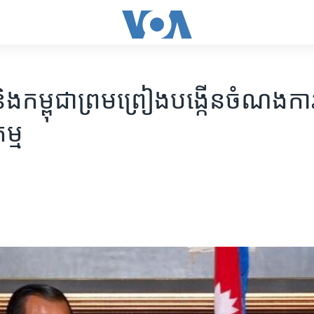
ិង​កម្ពុជា​ព្រមព្រៀង​បង្កើន​ចំណង​ការ
ម្ម