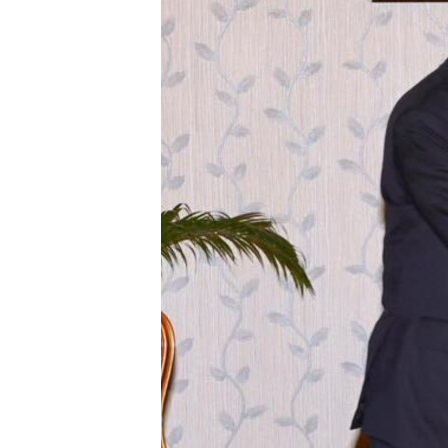
រចនា
សម្ព័ន្ធ​
រំលង​
និង​
ចូល​
ទៅ​
កាន់​
ទំព័រ​
ស្វែង​
រក