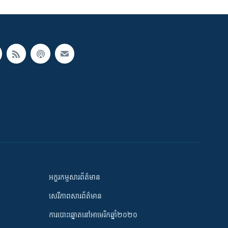
អក្ខរកម្មសារព័ត៌មាន
សេរីភាពសារព័ត៌មាន
ការបោះឆ្នោតនៅអាមេរិកឆ្នាំ២០២០