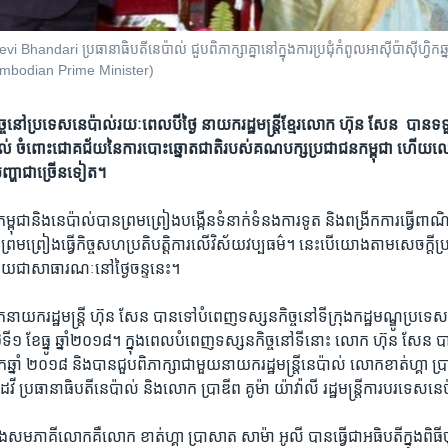
handari ប្រធានាធិបតីនេប៉ាល់ ជួបពិភាក្សាគ្នានៅក្នុងការ​ប្រជុំ​កំពូល​អាស៊ី​ប៉ាស៊ីហ្វិក​ឆ
ambodian Prime Minister)
្ច​នៅ​ប្រទេស​នេប៉ាល់​រយៈពេល​បីថ្ងៃ​ ​នាយករដ្ឋ​មន្ត្រី​ខ្មែរ​លោក​ ​ហ៊ុន សែន​ ​ ​បាន​
ាល់​ ចំពោះ​ជោគជ័យ​នៃ​ការ​បោះឆ្នោត​ជាតិ​របស់​គណបក្ស​ប្រជាជន​កម្ពុជា​ ហើយ​ល
ញ្ហា​ជា​ច្រើន​ទៀត។
្ពុជា​និង​នេប៉ាល់​បាន​ព្រមព្រៀង​បង្កើន​ទំនាក់​ទំនង​ការទូត​ ​និង​ពង្រីក​ការ​ធ្វើ​ពាណិ
ព្រម​ព្រៀង​ធ្វើ​កិច្ច​សហ​ប្រតិបត្តិការ​លើ​វិស័យ​វប្បធម៌។​ ​នេះ​បើ​យោង​តាម​សេចក្តី​
យ​ជា​សាធារណៈ​នៅថ្ងៃ​ចន្ទ​នេះ។
​នាយករដ្ឋមន្ត្រី​ ​ហ៊ុន សែន​ ​បាន​ទៅ​បំពេញ​ទស្សនកិច្ច​នៅ​ទីក្រុង​កដ្ឋមណ្ឌូ​ប្រទេស​នេ
ងៃទី​១ ខែធ្នូ​ ឆ្នាំ​២០១៨។​ ​ក្នុងពេល​បំពេញ​ទស្សនកិច្ច​នៅ​ទី​នោះ​ ​លោក​ ​ហ៊ុន សែន​ ​បាន
ិក​ឆ្នាំ​ ២០១៨​ និង​បាន​ជួប​ពិភាក្សា​ជាមួយ​នាយក​រដ្ឋ​មន្ត្រី​នេប៉ាល់​ លោក​ខាត់​ហ្គា ប
 ដេវី​ ប្រធានា​ធិបតី​នេប៉ាល់​ ​និង​លោក​ ប្រាឌីព គូម៉ា យ៉ាវ៉ាលី​ ​រដ្ឋមន្ត្រីការ​បរទេស​ន
​សមភាគី​លោក​គឺ​លោក​ ​ខាត់ហ្គា ប្រាសាត​ ​សាម៉ា អូលី​ បាន​ធ្វើ​ជាអធិបតី​ក្នុង​ពិធី​