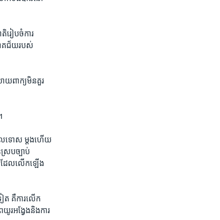
​រៀប​ចំ​ការ​
​ជោគជ័យ​របស់​
យ​ពាក្យ​មិន​គួរ​
​
កោល​ទោស​ ម្តង​ហើយ​
្រប​ច្បាប់​
រណ៍​ដែល​លើក​ឡើង​
ទៀត គឺ​ការ​លើក​
ព​យូរអង្វែង​និង​ការ​