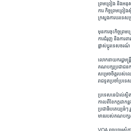
ព្រម​ព្រៀង​ និង​អនុស្
ការ​ កិច្ច​ព្រម​ព្រៀ
ក្រសួង​ការបរទេស​ប្រ
មុន​ការ​ចុះកិច្ច​ព្រមព
ការ​ជំរុញ​ និង​ការពា
ផ្លាស់​ប្តូរ​ទេសចរណ៍​
លោក​នាយក​រដ្ឋមន្ត្រី
គណបក្ស​ប្រជាជន​កម្ព
សម្រេចចិត្ត​របស់​លោក
រាជទូត​ប្រចាំ​ប្រទេ
​ប្រទេស​នេប៉ាល់ស្ថិត
កាលពី​ខែ​កក្កដា​កន
ប្រជាធិបតេយ្យ​ធំៗ​ រ
មាន​របស់​គណបក្ស​សង
VOA​ ​ព្យាយាម​សុំកា