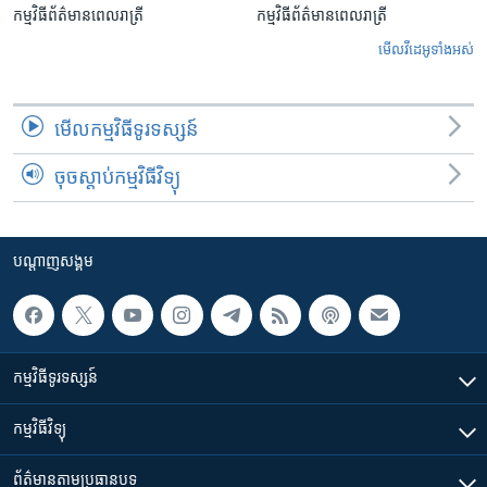
កម្មវិធីព័ត៌មានពេលរាត្រី
កម្មវិធីព័ត៌មានពេលរាត្រី
មើល​វីដេអូ​ទាំង​អស់
មើល​កម្មវិធី​ទូរទស្សន៍
ចុចស្តាប់កម្មវិធីវិទ្យុ
បណ្តាញ​សង្គម
កម្មវិធី​ទូរទស្សន៍
កម្មវិធី​វិទ្យុ
ព័ត៌មាន​តាមប្រធានបទ​