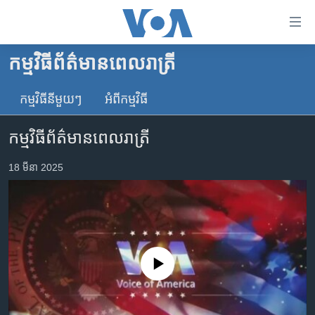
ភ្ជាប់​
ទៅ​
គេហទំព័រ​
កម្មវិធីព័ត៌មានពេលរាត្រី
កម្ពុជា
ទាក់ទង
រំលង​
កម្មវិធី​នីមួយៗ
អំពី​កម្មវិធី​
អន្តរជាតិ
និង​
អាមេរិក
ចូល​
កម្មវិធីព័ត៌មានពេលរាត្រី
ទៅ​​
ចិន
ទំព័រ​
18 មីនា 2025
ហេឡូវីអូអេ
ព័ត៌មាន​​
តែ​
កម្ពុជាច្នៃប្រតិដ្ឋ
ម្តង
ព្រឹត្តិការណ៍ព័ត៌មាន
រំលង​
និង​
ទូរទស្សន៍ / វីដេអូ​
No media source currently available
ចូល​
វិទ្យុ / ផតខាសថ៍
ទៅ​
ទំព័រ​
កម្មវិធីទាំងអស់