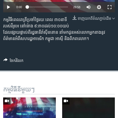
រចនា
Auto
សម្ព័ន្ធ​
0:00
29:58
Khmer English
រំលង​
240p
ទាញ​យក​ពី​តំណភ្ជាប់​ដើម
កម្មវិធីពេលរាត្រីប្រចាំថ្ងៃរយៈពេល ៣០នាទី
និង​
បណ្តាញ​សង្គម
360p
របស់វីអូអេ នៅម៉ោង ៩:៣០ដល់១០:០០យប់
ចូល​
ដែលផ្សាយផ្ទាល់ពីរដ្ឋធានីវ៉ាស៊ីនតោន នាំមកជូនអស់លោកអ្នកនាងនូវ
ទៅ​
480p
Auto
240p
360p
480p
ព័ត៌មានអំពីសហរដ្ឋអាមេរិក កម្ពុជា អាស៊ី និងពិភពលោក។
កាន់​
720p
ទំព័រ​
ភាសា
720p
1080p
ស្វែង​
1080p
រក
ចែករំលែក
កម្មវិធី​នីមួយៗ