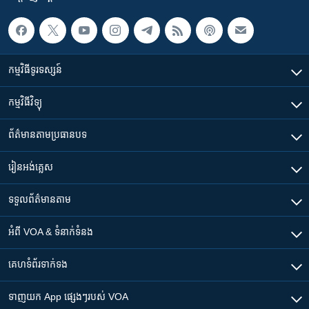
រចនា
សម្ព័ន្ធ​
Khmer English
រំលង​
និង​
បណ្តាញ​សង្គម
ចូល​
កម្មវិធី​ទូរទស្សន៍
ទៅ​
កាន់​
កម្មវិធី​វិទ្យុ
ទំព័រ​
ភាសា
ស្វែង​
ព័ត៌មាន​តាមប្រធានបទ​
រក
រៀន​​អង់គ្លេស
ទទួល​ព័ត៌មាន​តាម
អំពី​ VOA & ទំនាក់ទំនង
គេហទំព័រ​​ទាក់ទង
ទាញយក​ App ផ្សេងៗ​របស់​ VOA