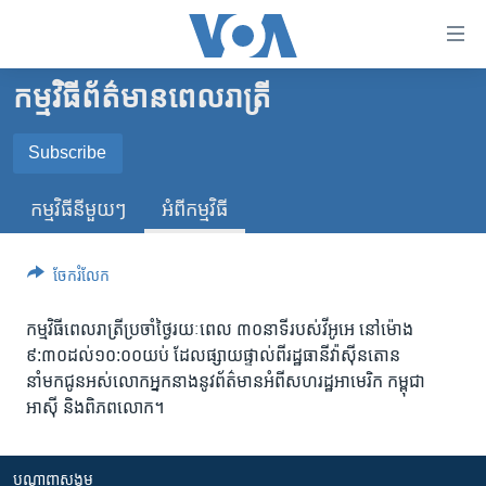
ភ្ជាប់​
ទៅ​
គេហទំព័រ​
កម្មវិធីព័ត៌មានពេលរាត្រី
កម្ពុជា
ទាក់ទង
រំលង​
អន្តរជាតិ
Subscribe
និង​
SUBSCRIBE
អាមេរិក
ចូល​
កម្មវិធី​នីមួយៗ
អំពី​កម្មវិធី​
ទៅ​​
ចិន
Podcast ជា​​​វីដេអូ
ទំព័រ​
ហេឡូវីអូអេ
ចែករំលែក
ព័ត៌មាន​​
តែ​
កម្ពុជាច្នៃប្រតិដ្ឋ
កម្មវិធីពេលរាត្រីប្រចាំថ្ងៃរយៈពេល ៣០នាទីរបស់វីអូអេ នៅម៉ោង
ម្តង
ព្រឹត្តិការណ៍ព័ត៌មាន
៩:៣០ដល់១០:០០យប់ ដែលផ្សាយផ្ទាល់ពីរដ្ឋធានីវ៉ាស៊ីនតោន
រំលង​
នាំមកជូនអស់លោកអ្នកនាងនូវព័ត៌មានអំពីសហរដ្ឋអាមេរិក កម្ពុជា
និង​
ទូរទស្សន៍ / វីដេអូ​
អាស៊ី និងពិភពលោក។
ចូល​
វិទ្យុ / ផតខាសថ៍
ទៅ​
ទំព័រ​
កម្មវិធីទាំងអស់
បណ្តាញ​សង្គម