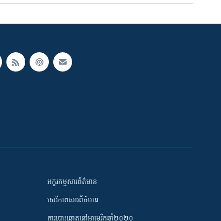
អក្ខរកម្មសារព័ត៌មាន
សេរីភាពសារព័ត៌មាន
ការបោះឆ្នោតនៅអាមេរិកឆ្នាំ២០២០