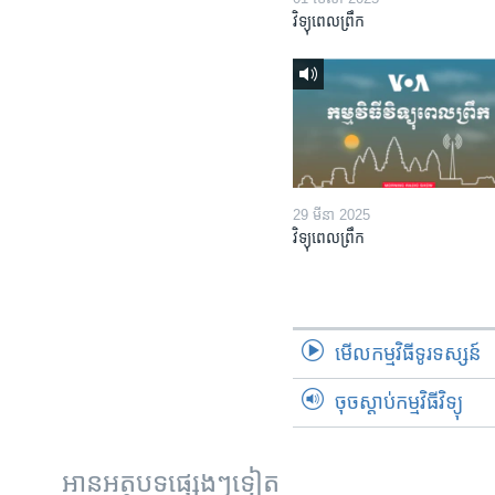
វិទ្យុពេលព្រឹក
29 មីនា 2025
វិទ្យុពេលព្រឹក
មើល​កម្មវិធី​ទូរទស្សន៍
ចុចស្តាប់កម្មវិធីវិទ្យុ
អានអត្ថបទផ្សេងៗទៀត