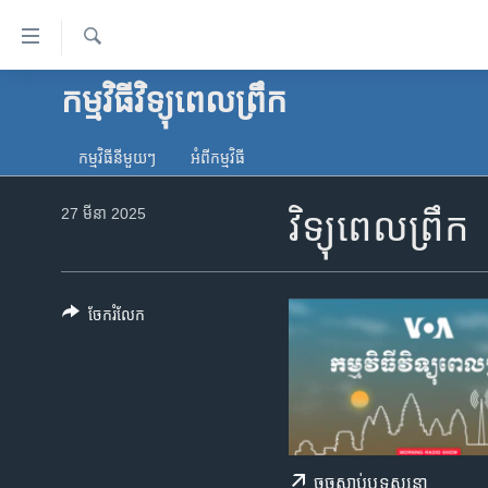
ភ្ជាប់​
ទៅ​
គេហទំព័រ​
ស្វែង​
កម្មវិធីវិទ្យុពេលព្រឹក
កម្ពុជា
រក
ទាក់ទង
អន្តរជាតិ
រំលង​
កម្មវិធី​នីមួយៗ
អំពី​កម្មវិធី​
និង​
អាមេរិក
ចូល​
27 មីនា 2025
វិទ្យុពេលព្រឹក
ចិន
ទៅ​​
ទំព័រ​
ហេឡូវីអូអេ
ព័ត៌មាន​​
កម្ពុជាច្នៃប្រតិដ្ឋ
តែ​
ចែករំលែក
ម្តង
ព្រឹត្តិការណ៍ព័ត៌មាន
រំលង​
ទូរទស្សន៍ / វីដេអូ​
និង​
ចូល​
វិទ្យុ / ផតខាសថ៍
ទៅ​
កម្មវិធីទាំងអស់
ទំព័រ​
ចុច​​ស្តាប់​ឬ​ទស្សនា