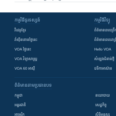
កម្មវិធី​ទូរទស្សន៍
កម្មវិធី​វិទ្យុ
វីដេអូ​ខ្មែរ
ព័ត៌មាន​ពេល​ព្រឹ
វ៉ាស៊ីនតោន​ថ្ងៃ​នេះ
ព័ត៌មាន​​ពេល​រាត្រ
VOA ថ្ងៃនេះ
Hello VOA
VOA ​វិទ្យាសាស្ត្រ
សំឡេង​ជំនាន់​ថ្មី
VOA 60 អាស៊ី
វេទិកា​អាស៊ាន
ព័ត៌មាន​តាមប្រធានបទ​
កម្ពុជា
នយោបាយ
អន្តរជាតិ
សេដ្ឋកិច្ច
អាមេរិក
សិទ្ធិមនុស្ស