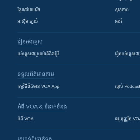
ខ្មែរ​នៅអាមេរិក
សុខភាព
អាស៊ីអាគ្នេយ៍
អប់រំ
រៀន​​អង់គ្លេស
អង់គ្លេស​ជាមួយ​ម៉ានី​និង​ម៉ូរី
រៀន​​​​​​អង់គ្លេ
ទទួល​ព័ត៌មាន​តាម
កម្មវិធី​ព័ត៌មាន VOA App
ស្តាប់ Podcas
អំពី​ VOA & ទំនាក់ទំនង
អំពី​ VOA
ធម្មនុញ្ញ​នៃ V
គេហទំព័រ​​ទាក់ទង