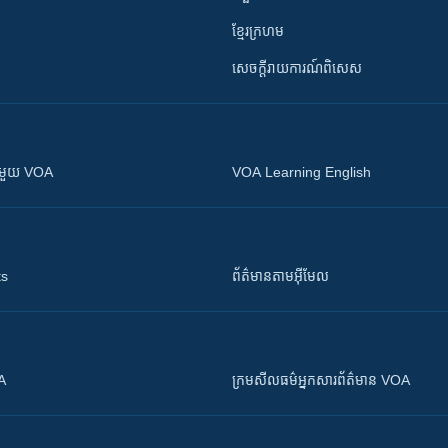
ខ្មែរក្រហម
សេចក្តីរាយការណ៍ពិសេស
ស​​ជាមួយ VOA
VOA Learning English
ts
ព័ត៌មាន​តាម​អ៊ីមែល
OA
ក្រម​​​សីលធម៌​​​អ្នក​​​សារព័ត៌មាន VOA