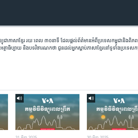
​វិទ្យុ​ជា​ភាសា​ខ្មែរ​ រយៈ​ពេល​ ៣០​​នាទី ដែល​ផ្តល់​ព័ត៌មាន​អំពី​ប្រទេស​កម្ពុជា​និង​ពិ
អត្ថា​ធិប្បាយ​ និង​បទ​​វិចារណកថា​ ជូន​ដល់​អ្នក​ស្តាប់​ភាសា​ខ្មែរ​នៅ​ទូទាំង​ប្រទេស​កម
31 មីនា 2025
30 មីនា 2025