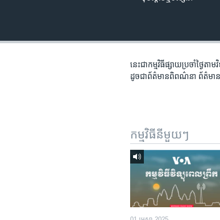
រចនា
សម្ព័ន្ធ​
រំលង​
និង​
ចូល​
ទៅ​
នេះជា​កម្ម​វិធីផ្សាយ​ប្រចាំថ្ងៃ​តាម
កាន់​
ដូច​​ជា​ព័ត៌មាន​ពិពណ៌នា​ ព័ត៌មាន​
ទំព័រ​
ស្វែង​
រក
កម្មវិធី​នីមួយៗ
01 មេសា 2025