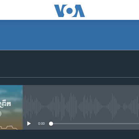
SUBSCRIBE
Apple Podcasts
YouTube Music
Spotify
No media source currently availa
0:00
ទទួល​​​សេវា​​​ Podcast