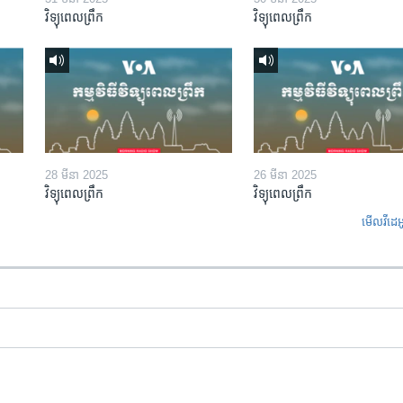
វិទ្យុពេលព្រឹក
វិទ្យុពេលព្រឹក
28 មីនា 2025
26 មីនា 2025
វិទ្យុពេលព្រឹក
វិទ្យុពេលព្រឹក
មើល​វីដេអ