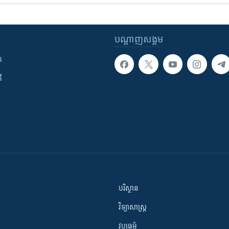
បណ្តាញ​សង្គម
ក
ី
បរិស្ថាន
វិទ្យាសាស្រ្ត
វប្បធម៌