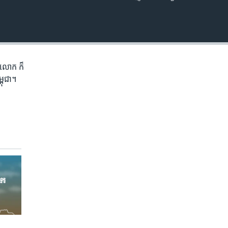
EMBED
ភព​លោក​ ក៏
្ពុជា។