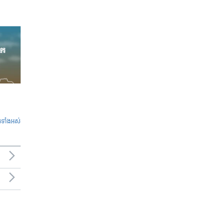
ូ​ទាំង​អស់