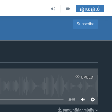
ផ្សាយផ្ទាល់
Subscribe
EMBED
ble
29:57
ទាញ​យក​ពី​តំណភ្ជាប់​ដើម