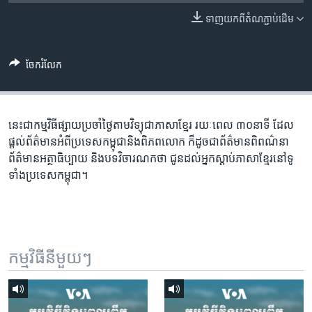
រចនា
សម្ព័ន្ធ​
ទាញ​យក​ពី​តំណភ្ជាប់​ដើម
Khmer English
រំលង​
និង​
បណ្តាញ​សង្គម
ចែករំលែក
ចូល​
ទៅ​
កាន់​
ទំព័រ​
នេះជា​កម្ម​វិធីផ្សាយ​ប្រចាំថ្ងៃ​តាម​វិទ្យុ​ជា​ភាសា​ខ្មែរ​ រយៈ​ពេល​ ៣០​​នាទី ដែល​
ភាសា
ស្វែង​
ផ្តល់​ព័ត៌មាន​អំពី​ប្រទេស​កម្ពុជា​និង​ពិភព​លោក​ ក៏ដូច​​ជា​ព័ត៌មាន​ពិពណ៌នា​
រក
ព័ត៌មាន​អត្ថា​ធិប្បាយ​ និង​បទ​​វិចារណកថា​ ជូន​ដល់​អ្នក​ស្តាប់​ភាសា​ខ្មែរ​នៅ​ទូ
ទាំង​ប្រទេស​កម្ពុជា។
កម្មវិធី​នីមួយៗ