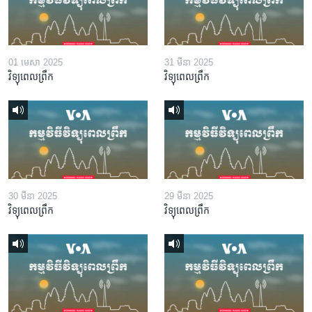
01 មេសា 2025
31 មីនា 2025
វិទ្យុពេលព្រឹក
វិទ្យុពេលព្រឹក
30 មីនា 2025
29 មីនា 2025
វិទ្យុពេលព្រឹក
វិទ្យុពេលព្រឹក