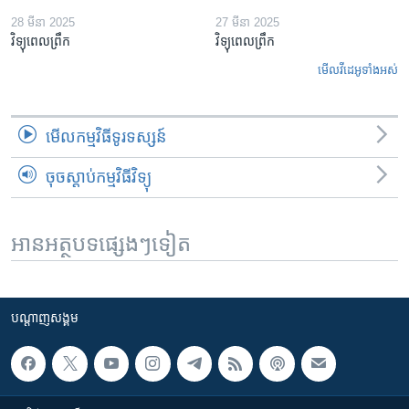
28 មីនា 2025
27 មីនា 2025
វិទ្យុពេលព្រឹក
វិទ្យុពេលព្រឹក
មើល​វីដេអូ​ទាំង​អស់
មើល​កម្មវិធី​ទូរទស្សន៍
ចុចស្តាប់កម្មវិធីវិទ្យុ
អានអត្ថបទផ្សេងៗទៀត
បណ្តាញ​សង្គម