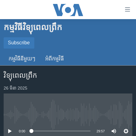
ភ្ជាប់​
ទៅ​
គេហទំព័រ​
កម្មវិធីវិទ្យុពេលព្រឹក
កម្ពុជា
ទាក់ទង
រំលង​
អន្តរជាតិ
Subscribe
និង​
SUBSCRIBE
អាមេរិក
ចូល​
កម្មវិធី​នីមួយៗ
អំពី​កម្មវិធី​
ទៅ​​
ចិន
YouTube Music
ទំព័រ​
វិទ្យុពេលព្រឹក
ហេឡូវីអូអេ
ព័ត៌មាន​​
តែ​
កម្ពុជាច្នៃប្រតិដ្ឋ
26 មីនា 2025
Spotify
ម្តង
ព្រឹត្តិការណ៍ព័ត៌មាន
រំលង​
ទទួល​​​សេវា​​​ Podcast
និង​
ទូរទស្សន៍ / វីដេអូ​
ចូល​
No media source currently available
វិទ្យុ / ផតខាសថ៍
ទៅ​
ទំព័រ​
កម្មវិធីទាំងអស់
0:00
29:57