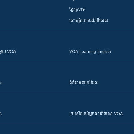
ខ្មែរក្រហម
សេចក្តីរាយការណ៍ពិសេស
ស​​ជាមួយ VOA
VOA Learning English
ts
ព័ត៌មាន​តាម​អ៊ីមែល
OA
ក្រម​​​សីលធម៌​​​អ្នក​​​សារព័ត៌មាន VOA