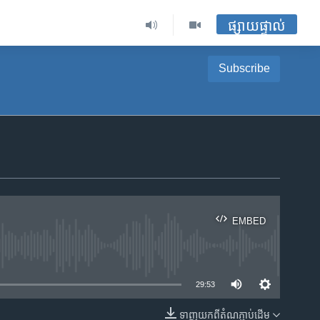
ផ្សាយផ្ទាល់
Subscribe
EMBED
ble
29:53
ទាញ​យក​ពី​តំណភ្ជាប់​ដើម