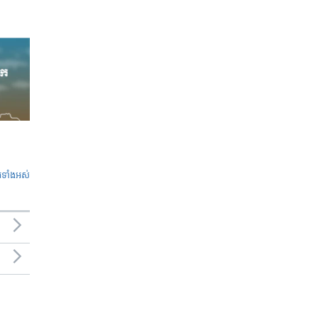
ូ​ទាំង​អស់