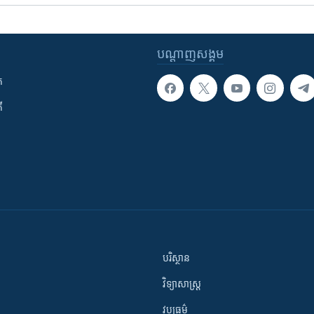
បណ្តាញ​សង្គម
ក
ី
បរិស្ថាន
វិទ្យាសាស្រ្ត
វប្បធម៌