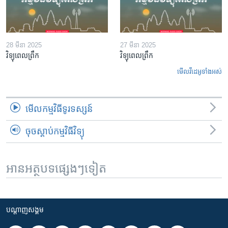
28 មីនា 2025
27 មីនា 2025
វិទ្យុពេលព្រឹក
វិទ្យុពេលព្រឹក
មើល​វីដេអូ​ទាំង​អស់
មើល​កម្មវិធី​ទូរទស្សន៍
ចុចស្តាប់កម្មវិធីវិទ្យុ
អានអត្ថបទផ្សេងៗទៀត
បណ្តាញ​សង្គម