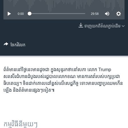
រចនា
No media source currently available
សម្ព័ន្ធ​
Khmer English
0:00
29:58
រំលង​
និង​
បណ្តាញ​សង្គម
ទាញ​យក​ពី​តំណភ្ជាប់​ដើម
ចូល​
ទៅ​
កាន់​
ចែករំលែក
ទំព័រ​
ភាសា
ស្វែង​
រក
ព័ត៌មាន​នៅ​ថ្ងៃ​នេះ​មាន​ដូចជា ក្នុង​សុន្ទរកថា​នៅ​សភា​ លោក​ Trump​ ​
សរសើរ​​ជំហាន​ដំបូង​របស់​រដ្ឋបាល​លោក​ខណៈ​មាន​ការ​តវ៉ា​របស់​បក្សប្រជា​
ធិបតេយ្យ​។ ចិន​ដាក់​គោលដៅ​ខ្ពស់​លើ​សេដ្ឋកិច្ច ទោះ​មាន​បញ្ហា​ប្រឈម​កើន
ឡើង និង​​​​​ព័ត៌មាន​​ផ្សេងៗទៀត៕
កម្មវិធី​នីមួយៗ