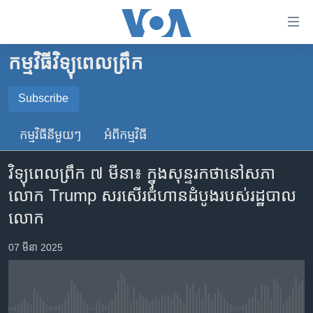
ភ្ជាប់​
ទៅ​
គេហទំព័រ​
កម្មវិធីវិទ្យុពេលព្រឹក
កម្ពុជា
ទាក់ទង
រំលង​
អន្តរជាតិ
Subscribe
និង​
SUBSCRIBE
អាមេរិក
ចូល​
កម្មវិធី​នីមួយៗ
អំពី​កម្មវិធី​
ទៅ​​
ចិន
YouTube Music
ទំព័រ​
វិទ្យុពេលព្រឹក ៧ មីនា៖ ក្នុង​សុន្ទរកថា​នៅ​សភា​
ហេឡូវីអូអេ
ព័ត៌មាន​​
លោក​ Trump​ ​សរសើរ​​ជំហាន​ដំបូង​របស់​រដ្ឋបាល​
តែ​
កម្ពុជាច្នៃប្រតិដ្ឋ
Spotify
លោក​
ម្តង
ព្រឹត្តិការណ៍ព័ត៌មាន
រំលង​
ទទួល​​​សេវា​​​ Podcast
07 មីនា 2025
និង​
ទូរទស្សន៍ / វីដេអូ​
ចូល​
វិទ្យុ / ផតខាសថ៍
ទៅ​
ទំព័រ​
កម្មវិធីទាំងអស់