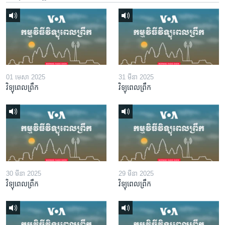
01 មេសា 2025
31 មីនា 2025
វិទ្យុពេលព្រឹក
វិទ្យុពេលព្រឹក
30 មីនា 2025
29 មីនា 2025
វិទ្យុពេលព្រឹក
វិទ្យុពេលព្រឹក