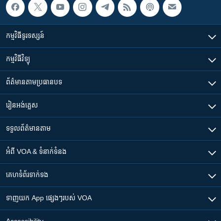
កម្មវិធី​ទូរទស្សន៍
កម្មវិធី​វិទ្យុ
ព័ត៌មាន​តាមប្រធានបទ​
រៀន​​អង់គ្លេស
ទទួល​ព័ត៌មាន​តាម
អំពី​ VOA & ទំនាក់ទំនង
គេហទំព័រ​​ទាក់ទង
ទាញយក​ App ផ្សេងៗ​របស់​ VOA
Accessibility