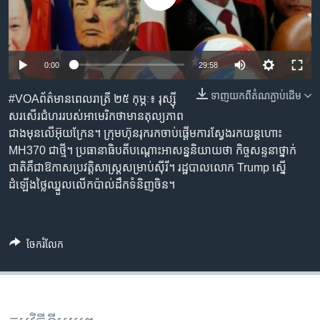
រចនា
សម្ព័ន្ធ​
Khmer English
រំលង​
និង​
បណ្តាញ​សង្គម
Auto
0:00
29:58
ចូល​
ទៅ​
240p
ទាញ​យក​ពី​តំណភ្ជាប់​ដើម
#VOAព័ត៌មានពេលរាត្រី ២៥ កុម្ភៈ៖ រុស្ស៊ី
កាន់​
360p
សរសើរជំហររបស់អាមេរិកថា​មាន​តុល្យភាព​
ទំព័រ​
ភាសា
ជាងមុន​លើ​អ៊ុយក្រែន។ ក្រុមហ៊ុន​រុករក​ចាប់ផ្តើម​ការស្វែង​រក​យន្តហោះ
ស្វែង​
480p
Auto
240p
360p
480p
MH370 ជាថ្មី។ ប្រធានាធិបតី​បណ្តោះអាសន្ន​និយាយ​ថា កិច្ចសន្ទនា​ថ្នាក់
រក
720p
ជាតិ​គឺជា​ឱកាស​ប្រវត្តិសាស្ត្រ​សម្រាប់​ស៊ី​រី។ រដ្ឋបាលលោក​ Trump ស្នើ
720p
1080p
ដំឡើង​ថ្លៃឈ្នួលលើកប៉ាល់ដឹកទំនិញចិន។
1080p
ចែករំលែក