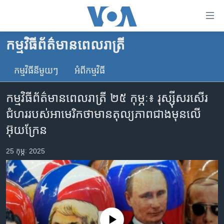
ភ្ជាប់​
ទៅ​
គេហទំព័រ​
កម្មវិធីព័ត៌មានពេលរាត្រី
កម្ពុជា
ទាក់ទង
រំលង​
កម្មវិធី​នីមួយៗ
អំពី​កម្មវិធី​
អន្តរជាតិ
និង​
អាមេរិក
ចូល​
កម្មវិធីព័ត៌មានពេលរាត្រី ២៥ កុម្ភៈ៖ រុស្ស៊ីសរសើរ
ទៅ​​
ចិន
ជំហររបស់អាមេរិកថា​មាន​តុល្យភាព​ជាងមុន​លើ​
ទំព័រ​
ហេឡូវីអូអេ
អ៊ុយក្រែន
ព័ត៌មាន​​
តែ​
កម្ពុជាច្នៃប្រតិដ្ឋ
25 កុម្ភៈ 2025
ម្តង
ព្រឹត្តិការណ៍ព័ត៌មាន
រំលង​
និង​
ទូរទស្សន៍ / វីដេអូ​
ចូល​
វិទ្យុ / ផតខាសថ៍
ទៅ​
ទំព័រ​
កម្មវិធីទាំងអស់
No media source currently available