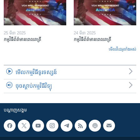
25 មីនា 2025
24 មីនា 2025
កម្មវិធីព័ត៌មានពេលរាត្រី
កម្មវិធីព័ត៌មានពេលរាត្រី
មើល​វីដេអូ​ទាំង​អស់
មើល​កម្មវិធី​ទូរទស្សន៍
ចុចស្តាប់កម្មវិធីវិទ្យុ
បណ្តាញ​សង្គម