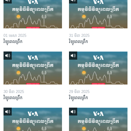
01 មេសា 2025
31 មីនា 2025
វិទ្យុពេលព្រឹក
វិទ្យុពេលព្រឹក
30 មីនា 2025
29 មីនា 2025
វិទ្យុពេលព្រឹក
វិទ្យុពេលព្រឹក