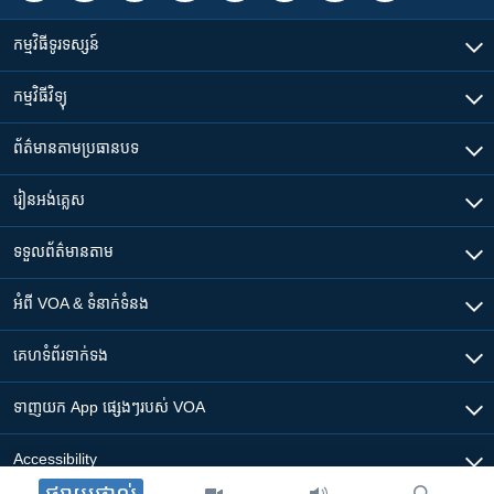
កម្មវិធី​ទូរទស្សន៍
កម្មវិធី​វិទ្យុ
ព័ត៌មាន​តាមប្រធានបទ​
រៀន​​អង់គ្លេស
ទទួល​ព័ត៌មាន​តាម
អំពី​ VOA & ទំនាក់ទំនង
គេហទំព័រ​​ទាក់ទង
ទាញយក​ App ផ្សេងៗ​របស់​ VOA
Accessibility
ផ្សាយផ្ទាល់