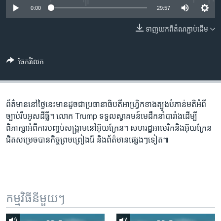
រចនា
0:00
29:57
សម្ព័ន្ធ​
Khmer English
រំលង​
ទាញ​យក​ពី​តំណភ្ជាប់​ដើម
និង​
បណ្តាញ​សង្គម
ចូល​
ទៅ​
ចែករំលែក
កាន់​
ទំព័រ​
ភាសា
ស្វែង​
ព័ត៌មាន​នៅ​ថ្ងៃ​នេះ​មាន​ដូចជាប្រធានាធិបតី​​អាហ្រ្វិក​​ខាង​ត្បូង​​បំភាន់​​មតិ​​អំ​ពី​​
រក
ច្បាប់​​រឹបអូស​​ដីធ្លី។ លោក Trump ទទួល​ស្វាគមន៍​មេដឹកនាំ​បារាំង​ដើម្បី​
ពិភាក្សា​អំពី​ការបញ្ចប់​សង្គ្រាម​នៅ​អ៊ុយក្រែន។ សហរដ្ឋ​អាមេរិក​និង​អ៊ុយក្រែន​
ជិត​សម្រេចបាន​​កិច្ចព្រមព្រៀង​រ៉ែ​ និង​​​​​ព័ត៌មាន​​ផ្សេងៗទៀត៕
កម្មវិធី​នីមួយៗ