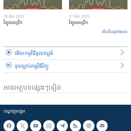
28 មីនា 2025
27 មីនា 2025
វិទ្យុពេលព្រឹក
វិទ្យុពេលព្រឹក
មើល​វីដេអូ​ទាំង​អស់
មើល​កម្មវិធី​ទូរទស្សន៍
ចុចស្តាប់កម្មវិធីវិទ្យុ
អានអត្ថបទផ្សេងៗទៀត
បណ្តាញ​សង្គម