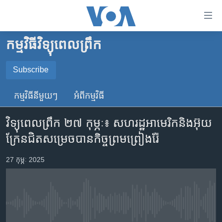
ភ្ជាប់​
ទៅ​
គេហទំព័រ​
កម្មវិធីវិទ្យុពេលព្រឹក
កម្ពុជា
ទាក់ទង
រំលង​
អន្តរជាតិ
Subscribe
និង​
SUBSCRIBE
អាមេរិក
ចូល​
កម្មវិធី​នីមួយៗ
អំពី​កម្មវិធី​
ទៅ​​
ចិន
YouTube Music
ទំព័រ​
វិទ្យុពេលព្រឹក ​២៧ កុម្ភៈ៖ សហរដ្ឋ​អាមេរិក​និង​អ៊ុយ
ហេឡូវីអូអេ
ព័ត៌មាន​​
ក្រែន​ជិត​សម្រេចបាន​​កិច្ចព្រមព្រៀង​រ៉ែ
តែ​
កម្ពុជាច្នៃប្រតិដ្ឋ
Spotify
ម្តង
ព្រឹត្តិការណ៍ព័ត៌មាន
27 កុម្ភៈ 2025
រំលង​
ទទួល​​​សេវា​​​ Podcast
និង​
ទូរទស្សន៍ / វីដេអូ​
ចូល​
វិទ្យុ / ផតខាសថ៍
ទៅ​
No media source currently available
ទំព័រ​
កម្មវិធីទាំងអស់