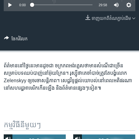
រចនា
0:00
29:58
សម្ព័ន្ធ​
Khmer English
រំលង​
ទាញ​យក​ពី​តំណភ្ជាប់​ដើម
និង​
បណ្តាញ​សង្គម
ចូល​
ទៅ​
ចែករំលែក
កាន់​
ទំព័រ​
ភាសា
ស្វែង​
ព័ត៌មាន​នៅ​ថ្ងៃនេះ​មាន​ដូចជា ចក្រភព​អង់គ្លេស​ថា​មាន​សំណើ​ជាច្រើន​
រក
សម្រាប់​បទឈប់បាញ់​នៅ​អ៊ុយក្រែន។ រុស្ស៊ី​ថា​គេ​ចាំបាច់​ត្រូវតែ​បង្ខំ​លោក
Zelenskyy ឲ្យ​ចរចា​សន្តិភាព។ សេដ្ឋវិទូ​ផ្ដល់​យោបល់​នៅ​ពេល​អតិផរណា​
នៅ​សហរដ្ឋ​អាមេរិក​កើន​ឡើង និង​ព័ត៌មាន​ផ្សេងៗ​ទៀត៕
កម្មវិធី​នីមួយៗ