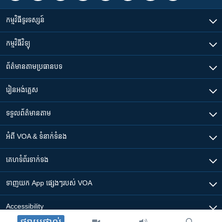
កម្មវិធី​ទូរទស្សន៍
កម្មវិធី​វិទ្យុ
ព័ត៌មាន​តាមប្រធានបទ​
រៀន​​អង់គ្លេស
ទទួល​ព័ត៌មាន​តាម
អំពី​ VOA & ទំនាក់ទំនង
គេហទំព័រ​​ទាក់ទង
ទាញយក​ App ផ្សេងៗ​របស់​ VOA
Accessibility
ផ្សាយផ្ទាល់