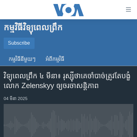
ភ្ជាប់​
ទៅ​
គេហទំព័រ​
កម្មវិធីវិទ្យុពេលព្រឹក
កម្ពុជា
ទាក់ទង
រំលង​
អន្តរជាតិ
Subscribe
និង​
SUBSCRIBE
អាមេរិក
ចូល​
កម្មវិធី​នីមួយៗ
អំពី​កម្មវិធី​
ទៅ​​
ចិន
YouTube Music
ទំព័រ​
វិទ្យុពេលព្រឹក ៤ ​មីនា៖ រុស្ស៊ី​ថា​គេ​ចាំបាច់​ត្រូវតែ​បង្ខំ​
ហេឡូវីអូអេ
ព័ត៌មាន​​
លោក Zelenskyy ឲ្យ​ចរចា​សន្តិភាព
តែ​
កម្ពុជាច្នៃប្រតិដ្ឋ
Spotify
ម្តង
ព្រឹត្តិការណ៍ព័ត៌មាន
04 មីនា 2025
រំលង​
ទទួល​​​សេវា​​​ Podcast
និង​
ទូរទស្សន៍ / វីដេអូ​
ចូល​
វិទ្យុ / ផតខាសថ៍
ទៅ​
No media source currently available
ទំព័រ​
កម្មវិធីទាំងអស់