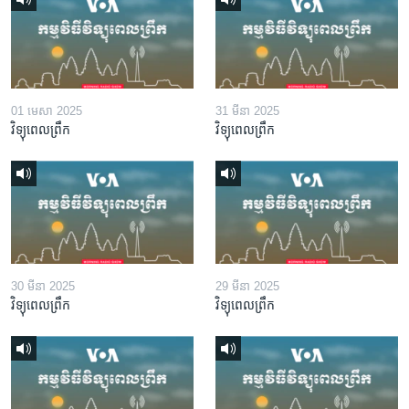
01 មេសា 2025
31 មីនា 2025
វិទ្យុពេលព្រឹក
វិទ្យុពេលព្រឹក
30 មីនា 2025
29 មីនា 2025
វិទ្យុពេលព្រឹក
វិទ្យុពេលព្រឹក