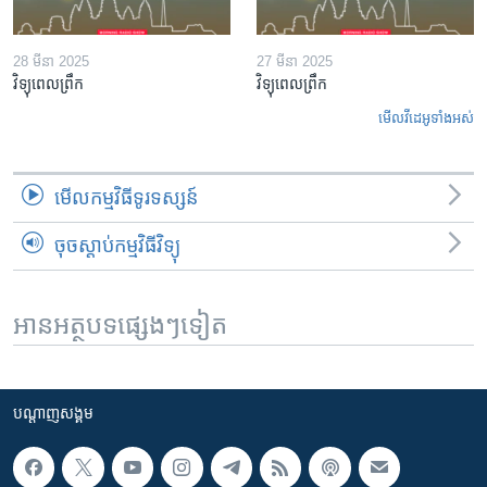
28 មីនា 2025
27 មីនា 2025
វិទ្យុពេលព្រឹក
វិទ្យុពេលព្រឹក
មើល​វីដេអូ​ទាំង​អស់
មើល​កម្មវិធី​ទូរទស្សន៍
ចុចស្តាប់កម្មវិធីវិទ្យុ
អានអត្ថបទផ្សេងៗទៀត
បណ្តាញ​សង្គម