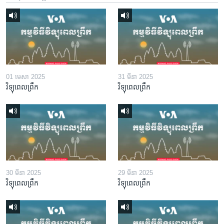
01 មេសា 2025
31 មីនា 2025
វិទ្យុពេលព្រឹក
វិទ្យុពេលព្រឹក
30 មីនា 2025
29 មីនា 2025
វិទ្យុពេលព្រឹក
វិទ្យុពេលព្រឹក