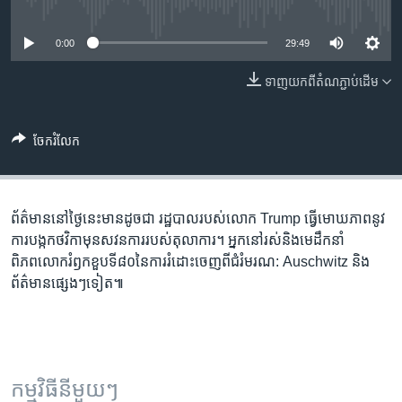
រចនា
No media source currently available
សម្ព័ន្ធ​
Khmer English
0:00
29:49
រំលង​
និង​
បណ្តាញ​សង្គម
ទាញ​យក​ពី​តំណភ្ជាប់​ដើម
ចូល​
ទៅ​
កាន់​
ចែករំលែក
ទំព័រ​
ភាសា
ស្វែង​
រក
ព័ត៌មាន​នៅ​ថ្ងៃ​នេះ​មាន​ដូចជា​ រដ្ឋបាល​របស់​លោក Trump ធ្វើ​មោឃភាព​នូវ​
ការបង្កក​ថវិកា​មុន​សវនការ​របស់​តុលាការ។ អ្នកនៅរស់និងមេដឹកនាំ
ពិភពលោក​រំឭកខួបទី៨០​នៃការរំដោះ​ចេញពី​ជំរំមរណ: Auschwitz និង​​
ព័ត៌មាន​ផ្សេងៗទៀត៕
កម្មវិធី​នីមួយៗ