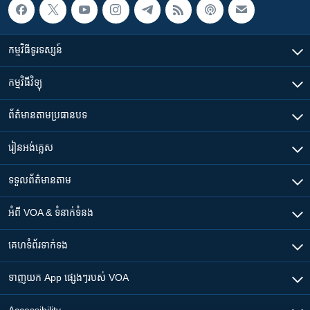
កម្មវិធី​ទូរទស្សន៍
កម្មវិធី​វិទ្យុ
ព័ត៌មាន​តាមប្រធានបទ​
រៀន​​អង់គ្លេស
ទទួល​ព័ត៌មាន​តាម
អំពី​ VOA & ទំនាក់ទំនង
គេហទំព័រ​​ទាក់ទង
ទាញយក​ App ផ្សេងៗ​របស់​ VOA
Accessibility