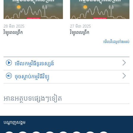
28 មីនា 2025
27 មីនា 2025
វិទ្យុពេលព្រឹក
វិទ្យុពេលព្រឹក
មើល​វីដេអូ​ទាំង​អស់
មើល​កម្មវិធី​ទូរទស្សន៍
ចុចស្តាប់កម្មវិធីវិទ្យុ
អានអត្ថបទផ្សេងៗទៀត
បណ្តាញ​សង្គម