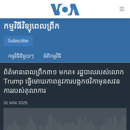
ភ្ជាប់​
ទៅ​
គេហទំព័រ​
កម្មវិធីវិទ្យុពេលព្រឹក
កម្ពុជា
ទាក់ទង
រំលង​
អន្តរជាតិ
Subscribe
និង​
SUBSCRIBE
អាមេរិក
ចូល​
កម្មវិធី​នីមួយៗ
អំពី​កម្មវិធី​
ទៅ​​
ចិន
YouTube Music
ទំព័រ​
ព័ត៌មាន​ពេល​ព្រឹក៣១ មករា៖​ រដ្ឋបាល​របស់​លោក
ហេឡូវីអូអេ
ព័ត៌មាន​​
Trump ធ្វើ​មោឃភាព​នូវ​ការបង្កក​ថវិកា​មុន​សវន
តែ​
កម្ពុជាច្នៃប្រតិដ្ឋ
Spotify
ការ​របស់​តុលាការ
ម្តង
ព្រឹត្តិការណ៍ព័ត៌មាន
រំលង​
ទទួល​​​សេវា​​​ Podcast
31 មករា 2025
និង​
ទូរទស្សន៍ / វីដេអូ​
ចូល​
វិទ្យុ / ផតខាសថ៍
ទៅ​
ទំព័រ​
កម្មវិធីទាំងអស់