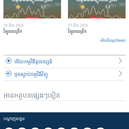
28 មីនា 2025
27 មីនា 2025
វិទ្យុពេលព្រឹក
វិទ្យុពេលព្រឹក
មើល​វីដេអូ​ទាំង​អស់
មើល​កម្មវិធី​ទូរទស្សន៍
ចុចស្តាប់កម្មវិធីវិទ្យុ
អានអត្ថបទផ្សេងៗទៀត
បណ្តាញ​សង្គម