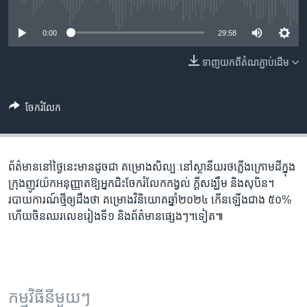
រចនា
No media source currently available
សម្ព័ន្ធ​
Khmer English
0:00
29:58
រំលង​
និង​
បណ្តាញ​សង្គម
ទាញ​យក​ពី​តំណភ្ជាប់​ដើម
ចូល​
ទៅ​
កាន់​
ចែករំលែក
ទំព័រ​
ភាសា
ស្វែង​
រក
ព័ត៌មាន​នៅ​ថ្ងៃនេះ​មាន​ដូចជា គម្រោង​សិល្បៈ​នៅ​​ស្ថានីយ​រថភ្លើង​ក្រោម​ដី​ក្នុង​
ក្រុង​ញូវយ៉ក​អនុញ្ញាត​ឱ្យ​អ្នកជិះ​ចែករំលែក​កង្វល់ ក្តី​សង្ឃឹម ​និង​សុបិន។
របាយការណ៍​ថ្មីឲ្យ​ដឹង​ថា គម្រោង​វិនិយោគ​ឆ្នាំ​២០២៤​ កើន​ឡើង​ជាង ​៥០%
ហើយ​ចិន​ឈរ​លេខ​រៀងទី១​ និង​ព័ត៌មាន​ផ្សេងៗ។ទៀត៕
កម្មវិធី​នីមួយៗ