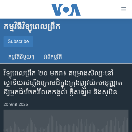
ភ្ជាប់​
ទៅ​
គេហទំព័រ​
កម្មវិធីវិទ្យុពេលព្រឹក
កម្ពុជា
ទាក់ទង
រំលង​
អន្តរជាតិ
Subscribe
និង​
SUBSCRIBE
អាមេរិក
ចូល​
កម្មវិធី​នីមួយៗ
អំពី​កម្មវិធី​
ទៅ​​
ចិន
YouTube Music
ទំព័រ​
វិទ្យុពេលព្រឹក ២០ មករា៖ គម្រោង​សិល្បៈ​នៅ​
ហេឡូវីអូអេ
ព័ត៌មាន​​
ស្ថានីយ​រថភ្លើង​ក្រោមដី​ក្នុង​ក្រុង​ញូវយ៉ក​អនុញ្ញាត​
តែ​
កម្ពុជាច្នៃប្រតិដ្ឋ
Spotify
ឱ្យ​អ្នកជិះ​ចែករំលែក​កង្វល់ ក្តីសង្ឃឹម និងសុបិន
ម្តង
ព្រឹត្តិការណ៍ព័ត៌មាន
រំលង​
ទទួល​​​សេវា​​​ Podcast
20 មករា 2025
និង​
ទូរទស្សន៍ / វីដេអូ​
ចូល​
វិទ្យុ / ផតខាសថ៍
ទៅ​
ទំព័រ​
កម្មវិធីទាំងអស់