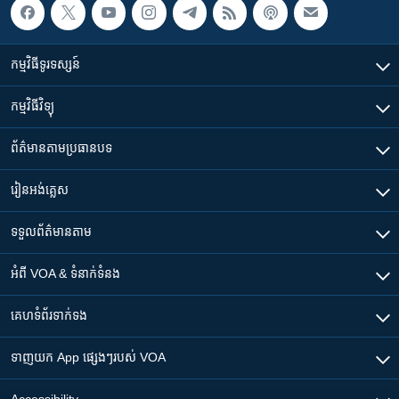
កម្មវិធី​ទូរទស្សន៍
កម្មវិធី​វិទ្យុ
ព័ត៌មាន​តាមប្រធានបទ​
រៀន​​អង់គ្លេស
ទទួល​ព័ត៌មាន​តាម
អំពី​ VOA & ទំនាក់ទំនង
គេហទំព័រ​​ទាក់ទង
ទាញយក​ App ផ្សេងៗ​របស់​ VOA
Accessibility