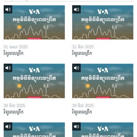
01 មេសា 2025
31 មីនា 2025
វិទ្យុពេលព្រឹក
វិទ្យុពេលព្រឹក
30 មីនា 2025
29 មីនា 2025
វិទ្យុពេលព្រឹក
វិទ្យុពេលព្រឹក