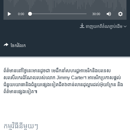
រចនា
No media source currently available
សម្ព័ន្ធ​
Khmer English
0:00
30:00
រំលង​
និង​
បណ្តាញ​សង្គម
ទាញ​យក​ពី​តំណភ្ជាប់​ដើម
ចូល​
ទៅ​
កាន់​
ចែករំលែក
ទំព័រ​
ភាសា
ស្វែង​
រក
ព័ត៌មាននៅថ្ងៃនេះមានដូចជា មេដឹកនាំសហរដ្ឋអាមេរិកនិងបរទេស
សរសើរកេរដំណែលរបស់លោក Jimmy Carter។ អាមេរិកប្រកាសផ្តល់
ជំនួយយោធានិងជំនួយផ្សេងទៀតជិត៦ពាន់លានដុល្លារដល់អ៊ុយក្រែន និង
ព័ត៌មានផ្សេងទៀត៕
កម្មវិធី​នីមួយៗ