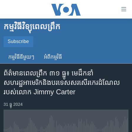
ភ្ជាប់​
ទៅ​
គេហទំព័រ​
កម្មវិធីវិទ្យុពេលព្រឹក
កម្ពុជា
ទាក់ទង
រំលង​
អន្តរជាតិ
Subscribe
និង​
SUBSCRIBE
អាមេរិក
ចូល​
កម្មវិធី​នីមួយៗ
អំពី​កម្មវិធី​
ទៅ​​
ចិន
YouTube Music
ទំព័រ​
ព័ត៌មានពេលព្រឹក ៣១ ធ្នូ៖ មេដឹកនាំ
ហេឡូវីអូអេ
ព័ត៌មាន​​
សហរដ្ឋអាមេរិកនិងបរទេសសរសើរកេរដំណែល
តែ​
កម្ពុជាច្នៃប្រតិដ្ឋ
Spotify
របស់លោក Jimmy Carter
ម្តង
ព្រឹត្តិការណ៍ព័ត៌មាន
រំលង​
ទទួល​​​សេវា​​​ Podcast
31 ធ្នូ 2024
និង​
ទូរទស្សន៍ / វីដេអូ​
ចូល​
វិទ្យុ / ផតខាសថ៍
ទៅ​
ទំព័រ​
កម្មវិធីទាំងអស់