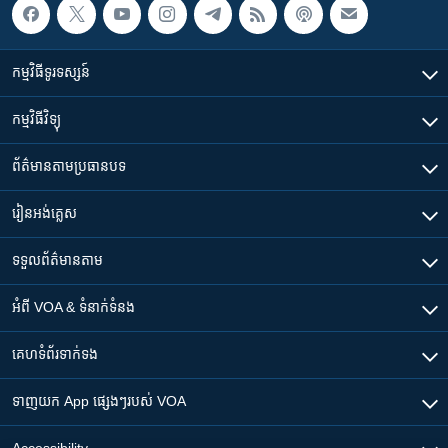
កម្មវិធី​ទូរទស្សន៍
កម្មវិធី​វិទ្យុ
ព័ត៌មាន​តាមប្រធានបទ​
រៀន​​អង់គ្លេស
ទទួល​ព័ត៌មាន​តាម
អំពី​ VOA & ទំនាក់ទំនង
គេហទំព័រ​​ទាក់ទង
ទាញយក​ App ផ្សេងៗ​របស់​ VOA
Accessibility