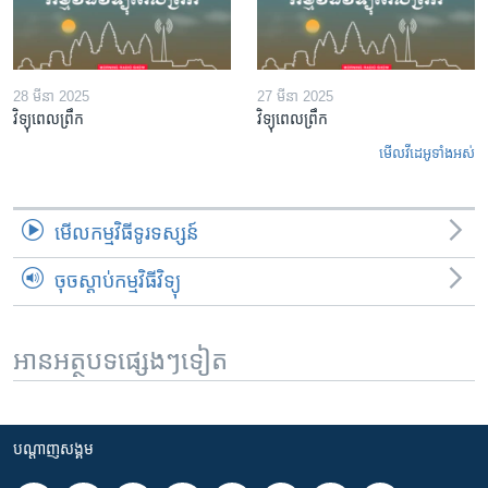
28 មីនា 2025
27 មីនា 2025
វិទ្យុពេលព្រឹក
វិទ្យុពេលព្រឹក
មើល​វីដេអូ​ទាំង​អស់
មើល​កម្មវិធី​ទូរទស្សន៍
ចុចស្តាប់កម្មវិធីវិទ្យុ
អានអត្ថបទផ្សេងៗទៀត
បណ្តាញ​សង្គម