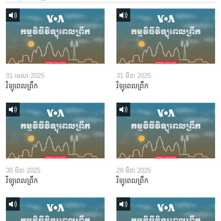
01 មេសា 2025
31 មីនា 2025
វិទ្យុពេលព្រឹក
វិទ្យុពេលព្រឹក
30 មីនា 2025
29 មីនា 2025
វិទ្យុពេលព្រឹក
វិទ្យុពេលព្រឹក