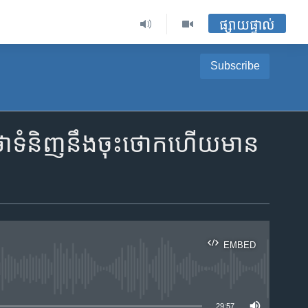
ផ្សាយផ្ទាល់
Subscribe
​ទំនិញ​នឹង​ចុះ​ថោក​ហើយ​មាន​
EMBED
ble
29:57