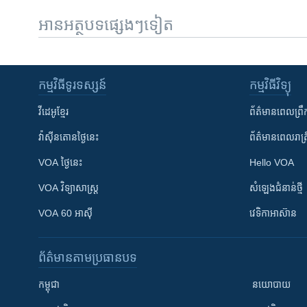
អានអត្ថបទផ្សេងៗទៀត
កម្មវិធី​ទូរទស្សន៍
កម្មវិធី​វិទ្យុ
វីដេអូ​ខ្មែរ
ព័ត៌មាន​ពេល​ព្រឹ
វ៉ាស៊ីនតោន​ថ្ងៃ​នេះ
ព័ត៌មាន​​ពេល​រាត្រ
VOA ថ្ងៃនេះ
Hello VOA
VOA ​វិទ្យាសាស្ត្រ
សំឡេង​ជំនាន់​ថ្មី
VOA 60 អាស៊ី
វេទិកា​អាស៊ាន
ព័ត៌មាន​តាមប្រធានបទ​
កម្ពុជា
នយោបាយ