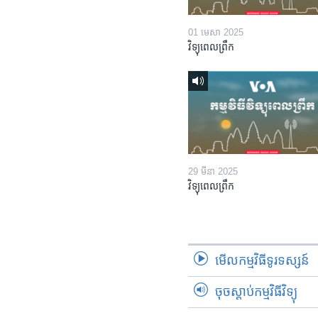
01 មេសា 2025
វិទ្យុពេលព្រឹក
29 មីនា 2025
វិទ្យុពេលព្រឹក
មើល​កម្មវិធី​ទូរទស្សន៍
ចុចស្តាប់កម្មវិធីវិទ្យុ