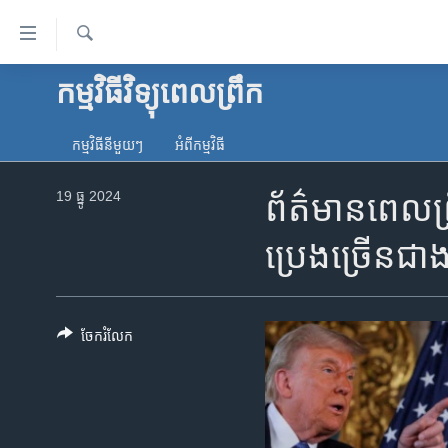
ភ្ជាប់​
ទៅ​
គេហទំព័រ​
ស្វែង​
កម្មវិធីវិទ្យុពេលព្រឹក
កម្ពុជា
រក
ទាក់ទង
អន្តរជាតិ
រំលង​
កម្មវិធី​នីមួយៗ
អំពី​កម្មវិធី​
និង​
អាមេរិក
ចូល​
19 ធ្នូ 2024
ព័ត៌មាន​ពេល​ព
ចិន
ទៅ​​
ទំព័រ​
ហេឡូវីអូអេ
ប្រេង​ច្រើន​ជាង
ព័ត៌មាន​​
កម្ពុជាច្នៃប្រតិដ្ឋ
តែ​
ម្តង
ព្រឹត្តិការណ៍ព័ត៌មាន
រំលង​
ចែករំលែក
ទូរទស្សន៍ / វីដេអូ​
និង​
ចូល​
វិទ្យុ / ផតខាសថ៍
ទៅ​
កម្មវិធីទាំងអស់
ទំព័រ​