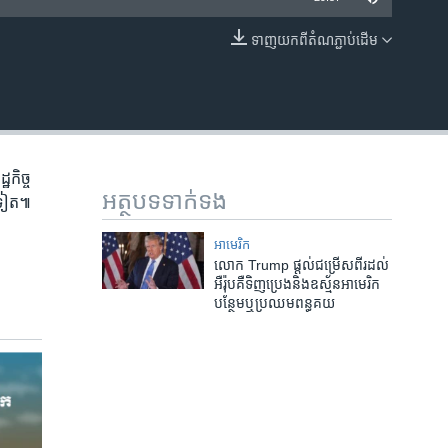
ទាញ​យក​ពី​តំណភ្ជាប់​ដើម
EMBED
កិច្ច​
អត្ថបទ​ទាក់ទង
េងទៀត៕
អាមេរិក​
លោក Trump ផ្តល់​ជម្រើស​ពីរ​ដល់​
អឺរ៉ុប​គឺ​ទិញ​ប្រេង​និង​ឧស្ម័ន​អាមេរិក​
បន្ថែម​ឬ​ប្រឈម​ពន្ធគយ