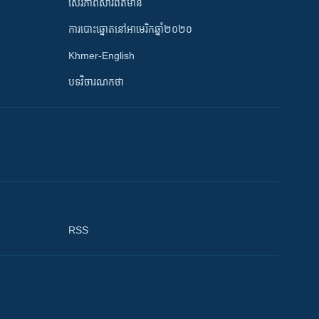
សេរីភាពសារព័ត៌មាន
ការបោះឆ្នោតនៅអាមេរិកឆ្នាំ២០២០
Khmer-English
បទវិចារណកថា
RSS