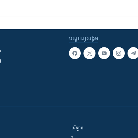
បណ្តាញ​សង្គម
ក
ី
បរិស្ថាន