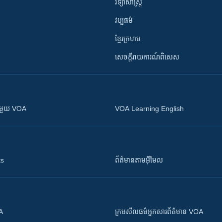
វិទ្យាសាស្រ្ត
វប្បធម៌
ខ្មែរក្រហម
សេចក្តីរាយការណ៍ពិសេស
ស​​ជាមួយ VOA
VOA Learning English
ts
ព័ត៌មាន​តាម​អ៊ីមែល
OA
ក្រម​​​សីលធម៌​​​អ្នក​​​សារព័ត៌មាន VOA