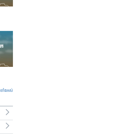
ូ​ទាំង​អស់