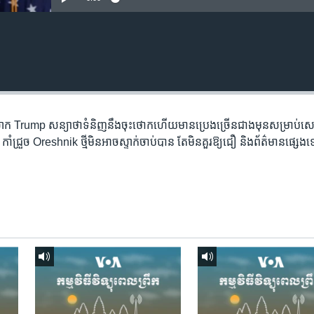
ក Trump សន្យា​ថា​ទំនិញ​នឹង​ចុះ​ថោក​ហើយ​មាន​ប្រេង​ច្រើន​ជាង​មុន​សម្រាប់​សេដ្ឋ
ំជ្រួច ​Oreshnik ​ថ្មី​មិន​អាច​ស្ទាក់​ចាប់​បាន ​តែ​មិនគួរ​ឱ្យ​ជឿ​ និង​ព័ត៌មាន​ផ្ស