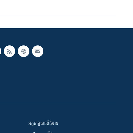
អក្ខរកម្មសារព័ត៌មាន