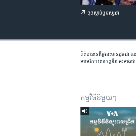
រចនា
សម្ព័ន្ធ​
ចុច​​ស្តាប់​ឬ​ទស្សនា
រំលង​
និង​
ចូល​
ទៅ​
កាន់​
ទំព័រ​
ព័ត៌មាននៅ​ថ្ងៃនេះ​មាន​ដូចជា លោ
ស្វែង​
អាមេរិក។ លោក​ពូទីន​ អះអាង​ថា​ កា
រក
កម្មវិធី​នីមួយៗ