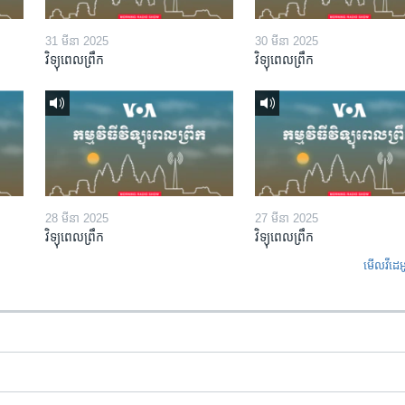
31 មីនា 2025
30 មីនា 2025
វិទ្យុពេលព្រឹក
វិទ្យុពេលព្រឹក
28 មីនា 2025
27 មីនា 2025
វិទ្យុពេលព្រឹក
វិទ្យុពេលព្រឹក
មើល​វីដេអ