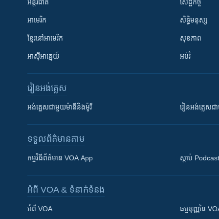
អន្តរជាតិ
សេដ្ឋកិច្ច
អាមេរិក
សិទ្ធិមនុស្ស
ខ្មែរ​នៅអាមេរិក
សុខភាព
អាស៊ីអាគ្នេយ៍
អប់រំ
រៀន​​អង់គ្លេស
អង់គ្លេស​ជាមួយ​ម៉ានី​និង​ម៉ូរី
រៀន​​​​​​អង់គ្លេ
ទទួល​ព័ត៌មាន​តាម
កម្មវិធី​ព័ត៌មាន VOA App
ស្តាប់ Podcas
អំពី​ VOA & ទំនាក់ទំនង
អំពី​ VOA
ធម្មនុញ្ញ​នៃ V