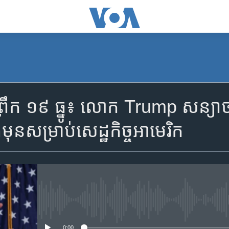
SUBSCRIBE
្រឹក ១៩ ធ្នូ៖ លោក Trump សន្យា​ថា
Apple Podcasts
​មុន​សម្រាប់​សេដ្ឋកិច្ច​អាមេរិក
YouTube Music
Spotify
No media source currently availa
ទទួល​​​សេវា​​​ Podcast
0:00