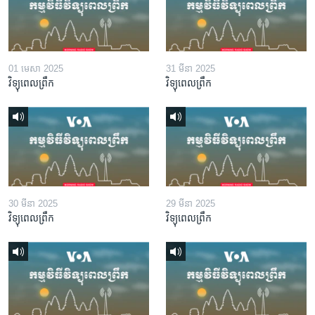
01 មេសា 2025
31 មីនា 2025
វិទ្យុពេលព្រឹក
វិទ្យុពេលព្រឹក
30 មីនា 2025
29 មីនា 2025
វិទ្យុពេលព្រឹក
វិទ្យុពេលព្រឹក