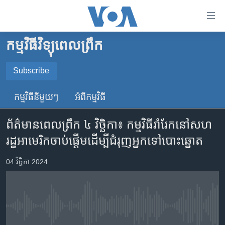
ភ្ជាប់​
ទៅ​
គេហទំព័រ​
កម្មវិធីវិទ្យុពេលព្រឹក
កម្ពុជា
ទាក់ទង
រំលង​
អន្តរជាតិ
Subscribe
និង​
SUBSCRIBE
អាមេរិក
ចូល​
កម្មវិធី​នីមួយៗ
អំពី​កម្មវិធី​
ទៅ​​
ចិន
YouTube Music
ទំព័រ​
ព័ត៌មានពេលព្រឹក ៤ វិច្ឆិកា៖ កម្មវិធី​រាំ​រែក​នៅ​សហ
ហេឡូវីអូអេ
ព័ត៌មាន​​
រដ្ឋ​អាមេរិក​ចាប់ផ្តើម​ដើម្បី​ជំរុញ​អ្នក​ទៅ​បោះឆ្នោត
តែ​
កម្ពុជាច្នៃប្រតិដ្ឋ
Spotify
ម្តង
ព្រឹត្តិការណ៍ព័ត៌មាន
04 វិច្ឆិកា 2024
រំលង​
ទទួល​​​សេវា​​​ Podcast
និង​
ទូរទស្សន៍ / វីដេអូ​
ចូល​
វិទ្យុ / ផតខាសថ៍
ទៅ​
No media source currently available
ទំព័រ​
កម្មវិធីទាំងអស់