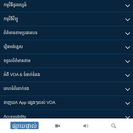
កម្មវិធី​ទូរទស្សន៍
កម្មវិធី​វិទ្យុ
ព័ត៌មាន​តាមប្រធានបទ​
រៀន​​អង់គ្លេស
ទទួល​ព័ត៌មាន​តាម
អំពី​ VOA & ទំនាក់ទំនង
គេហទំព័រ​​ទាក់ទង
ទាញយក​ App ផ្សេងៗ​របស់​ VOA
Accessibility
ផ្សាយផ្ទាល់