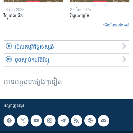
28 មីនា 2025
27 មីនា 2025
វិទ្យុពេលព្រឹក
វិទ្យុពេលព្រឹក
មើល​វីដេអូ​ទាំង​អស់
មើល​កម្មវិធី​ទូរទស្សន៍
ចុចស្តាប់កម្មវិធីវិទ្យុ
អានអត្ថបទផ្សេងៗទៀត
បណ្តាញ​សង្គម