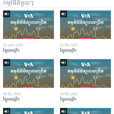
កម្មវិធី​នីមួយៗ
01 មេសា 2025
31 មីនា 2025
វិទ្យុពេលព្រឹក
វិទ្យុពេលព្រឹក
30 មីនា 2025
29 មីនា 2025
វិទ្យុពេលព្រឹក
វិទ្យុពេលព្រឹក