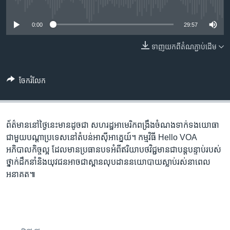
រចនា
No media source currently available
សម្ព័ន្ធ​
Khmer English
0:00
29:57
រំលង​
និង​
បណ្តាញ​សង្គម
ទាញ​យក​ពី​តំណភ្ជាប់​ដើម
ចូល​
ទៅ​
កាន់​
ចែករំលែក
ទំព័រ​
ភាសា
ស្វែង​
រក
ព័ត៌មាន​នៅ​ថ្ងៃនេះ​មាន​ដូចជា សហរដ្ឋ​អាមេរិក​ពង្រឹង​ចំណងទាក់ទង​យោធា​
ជាមួយ​បណ្តា​ប្រទេស​​នៅ​តំបន់​អាស៊ី​អាគ្នេយ៍។ កម្មវិធី Hello VOA
អភិបាលកិច្ចល្អ ដែល​មាន​ប្រធានបទ​អំពី​ឥរិយាបថវិជ្ជមាន​ជាបន្តបន្ទាប់​របស់
ថ្នាក់ដឹកនាំនិង​យុវជន​អាច​ជា​ស្ពាន​លុបដាន​នយោបាយ​ស្លាប់រស់​នាពេល
អនាគត៕