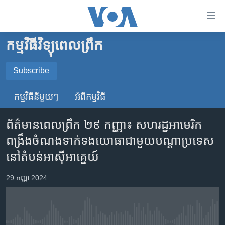
ភ្ជាប់​
ទៅ​
គេហទំព័រ​
កម្មវិធីវិទ្យុពេលព្រឹក
កម្ពុជា
ទាក់ទង
រំលង​
អន្តរជាតិ
Subscribe
និង​
SUBSCRIBE
អាមេរិក
ចូល​
កម្មវិធី​នីមួយៗ
អំពី​កម្មវិធី​
ទៅ​​
ចិន
YouTube Music
ទំព័រ​
ព័ត៌មានពេលព្រឹក ២៩ កញ្ញា៖ សហរដ្ឋ​អាមេរិក​
ហេឡូវីអូអេ
ព័ត៌មាន​​
ពង្រឹង​ចំណងទាក់ទង​យោធា​ជាមួយ​បណ្តា​ប្រទេស​​
តែ​
កម្ពុជាច្នៃប្រតិដ្ឋ
Spotify
នៅ​តំបន់​អាស៊ី​អាគ្នេយ៍
ម្តង
ព្រឹត្តិការណ៍ព័ត៌មាន
រំលង​
ទទួល​​​សេវា​​​ Podcast
29 កញ្ញា 2024
និង​
ទូរទស្សន៍ / វីដេអូ​
ចូល​
វិទ្យុ / ផតខាសថ៍
ទៅ​
ទំព័រ​
កម្មវិធីទាំងអស់