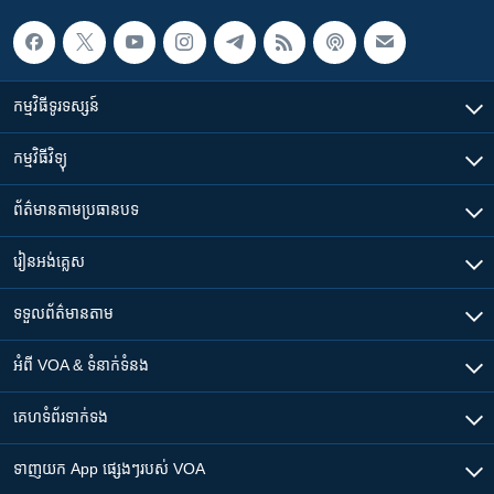
កម្មវិធី​ទូរទស្សន៍
កម្មវិធី​វិទ្យុ
ព័ត៌មាន​តាមប្រធានបទ​
រៀន​​អង់គ្លេស
ទទួល​ព័ត៌មាន​តាម
អំពី​ VOA & ទំនាក់ទំនង
គេហទំព័រ​​ទាក់ទង
ទាញយក​ App ផ្សេងៗ​របស់​ VOA