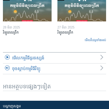
28 មីនា 2025
27 មីនា 2025
វិទ្យុពេលព្រឹក
វិទ្យុពេលព្រឹក
មើល​វីដេអូ​ទាំង​អស់
មើល​កម្មវិធី​ទូរទស្សន៍
ចុចស្តាប់កម្មវិធីវិទ្យុ
អានអត្ថបទផ្សេងៗទៀត
បណ្តាញ​សង្គម