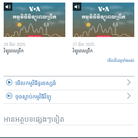
28 មីនា 2025
27 មីនា 2025
វិទ្យុពេលព្រឹក
វិទ្យុពេលព្រឹក
មើល​វីដេអូ​ទាំង​អស់
មើល​កម្មវិធី​ទូរទស្សន៍
ចុចស្តាប់កម្មវិធីវិទ្យុ
អានអត្ថបទផ្សេងៗទៀត