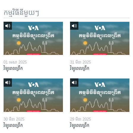
កម្មវិធី​នីមួយៗ
01 មេសា 2025
31 មីនា 2025
វិទ្យុពេលព្រឹក
វិទ្យុពេលព្រឹក
30 មីនា 2025
29 មីនា 2025
វិទ្យុពេលព្រឹក
វិទ្យុពេលព្រឹក