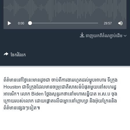
រចនា
សម្ព័ន្ធ​
Khmer English
No media source currently available
រំលង​
និង​
0:00
29:57
បណ្តាញ​សង្គម
ចូល​
ទៅ​
ទាញ​យក​ពី​តំណភ្ជាប់​ដើម
កាន់​
ទំព័រ​
ភាសា
ចែករំលែក
ស្វែង​
រក
ព័ត៌មាន​នៅ​ថ្ងៃ​នេះ​មាន​ដូចជា​​ ចាប់ពី​ការងារ​រហូត​ដល់​ម្ហូប​អាហារ ទីក្រុង
Houston ជា​ទីក្រុង​ដែល​មាន​ចម្រុះ​ជាតិ​សាសន៍​បំផុត​មួយ​នៅ​សហរដ្ឋ​
អាមេរិក។ លោក Biden ថ្លែង​សុន្ទរកថានៅ​មហា​សន្និបាត អ.ស.ប ​​ចុង
ក្រោយ​របស់លោក ដោយ​ផ្តោត​លើ​ជម្លោះ​នៅ​ហ្កាហ្សា និង​អ៊ុយក្រែននិង​
ព័ត៌មាន​ផ្សេងៗ​ទៀត៕