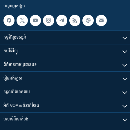
បណ្តាញ​សង្គម
កម្មវិធី​ទូរទស្សន៍
កម្មវិធី​វិទ្យុ
ព័ត៌មាន​តាមប្រធានបទ​
រៀន​​អង់គ្លេស
ទទួល​ព័ត៌មាន​តាម
អំពី​ VOA & ទំនាក់ទំនង
គេហទំព័រ​​ទាក់ទង