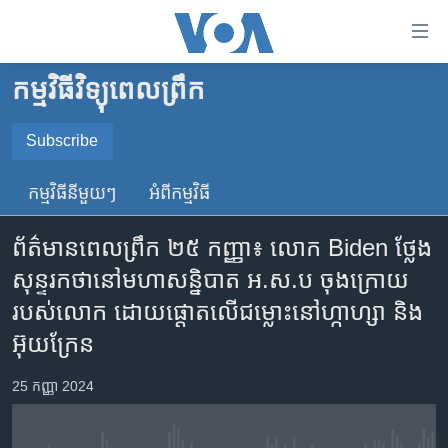
ភ្ជាប់​
ទៅ​
គេហទំព័រ​
កម្មវិធីវិទ្យុពេលព្រឹក
កម្ពុជា
ទាក់ទង
រំលង​
អន្តរជាតិ
Subscribe
និង​
SUBSCRIBE
អាមេរិក
ចូល​
កម្មវិធី​នីមួយៗ
អំពី​កម្មវិធី​
ទៅ​​
ចិន
YouTube Music
ទំព័រ​
ព័ត៌មានពេលព្រឹក ២៥ កញ្ញា៖ លោក Biden ថ្លែង​
ហេឡូវីអូអេ
ព័ត៌មាន​​
សុន្ទរកថានៅ​មហា​សន្និបាត អ.ស.ប ​​ចុងក្រោយ​
តែ​
កម្ពុជាច្នៃប្រតិដ្ឋ
Spotify
របស់លោក ដោយ​ផ្តោត​លើ​ជម្លោះ​នៅ​ហ្កាហ្សា និង​
ម្តង
ព្រឹត្តិការណ៍ព័ត៌មាន
រំលង​
អ៊ុយក្រែន
ទទួល​​​សេវា​​​ Podcast
និង​
ទូរទស្សន៍ / វីដេអូ​
ចូល​
25 កញ្ញា 2024
វិទ្យុ / ផតខាសថ៍
ទៅ​
ទំព័រ​
កម្មវិធីទាំងអស់