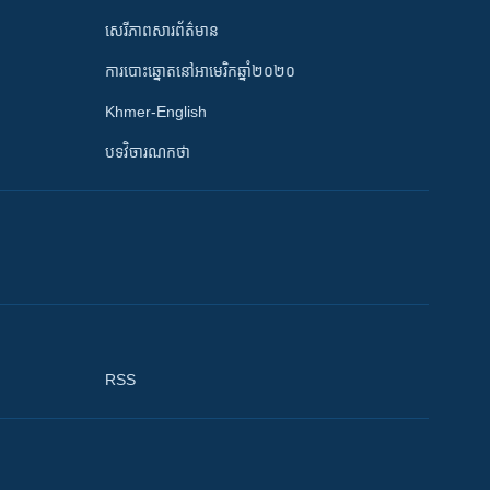
សេរីភាពសារព័ត៌មាន
ការបោះឆ្នោតនៅអាមេរិកឆ្នាំ២០២០
Khmer-English
បទវិចារណកថា
RSS