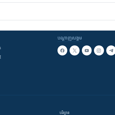
បណ្តាញ​សង្គម
ក
ី
បរិស្ថាន