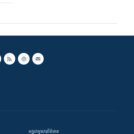
អក្ខរកម្មសារព័ត៌មាន