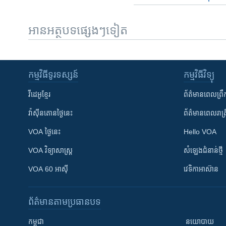
អានអត្ថបទផ្សេងៗទៀត
កម្មវិធី​ទូរទស្សន៍
កម្មវិធី​វិទ្យុ
វីដេអូ​ខ្មែរ
ព័ត៌មាន​ពេល​ព្រឹ
វ៉ាស៊ីនតោន​ថ្ងៃ​នេះ
ព័ត៌មាន​​ពេល​រាត្រ
VOA ថ្ងៃនេះ
Hello VOA
VOA ​វិទ្យាសាស្ត្រ
សំឡេង​ជំនាន់​ថ្មី
VOA 60 អាស៊ី
វេទិកា​អាស៊ាន
ព័ត៌មាន​តាមប្រធានបទ​
កម្ពុជា
នយោបាយ