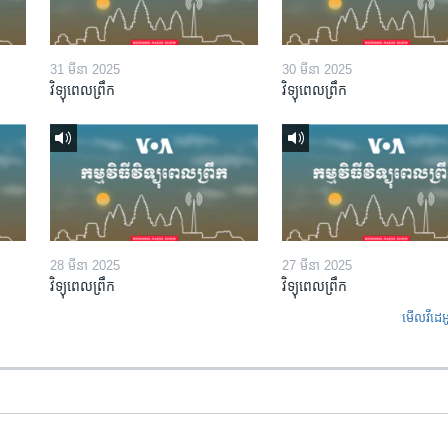
31 មីនា 2025
30 មីនា 2025
វិទ្យុពេលព្រឹក
វិទ្យុពេលព្រឹក
28 មីនា 2025
27 មីនា 2025
វិទ្យុពេលព្រឹក
វិទ្យុពេលព្រឹក
មើល​វីដេអ