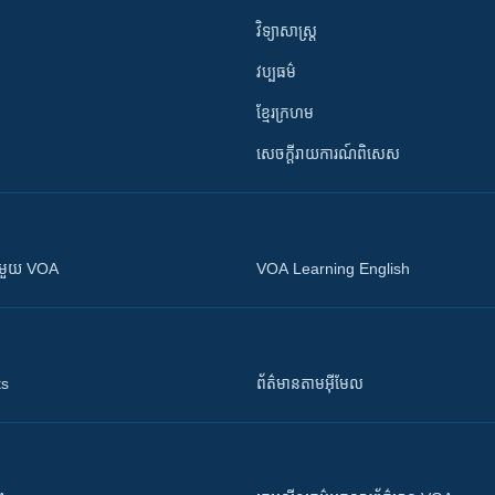
វិទ្យាសាស្រ្ត
វប្បធម៌
ខ្មែរក្រហម
សេចក្តីរាយការណ៍ពិសេស
ស​​ជាមួយ VOA
VOA Learning English
ts
ព័ត៌មាន​តាម​អ៊ីមែល