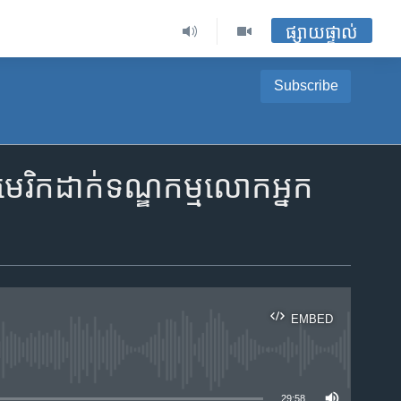
ផ្សាយផ្ទាល់
Subscribe
មេរិក​ដាក់​ទណ្ឌកម្ម​លោក​អ្នក​
EMBED
ble
29:58