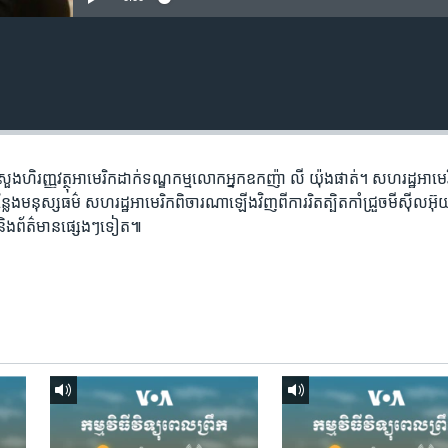
រសួង​ហិរញ្ញ​វត្ថុ​អាមេរិក​ដាក់​ទណ្ឌកម្ម​លោក​អ្នក​ឧកញ៉ា​ លី យ៉ុងផាត់។ សហរដ្ឋ​អាមេរិ
ន្លែង​មនុស្សធម៌ សហរដ្ឋអាមេរិក​ពិចារណា​ឡើងវិញ​ពីការរិតត្បិត​កាំជ្រួច​មីស៊ីល​អ៊
ី និង​ព័ត៌មាន​ផ្សេងៗ​ទៀត៕