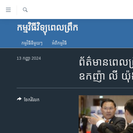
ភ្ជាប់​
ទៅ​
គេហទំព័រ​
ស្វែង​
កម្មវិធីវិទ្យុពេលព្រឹក
កម្ពុជា
រក
ទាក់ទង
អន្តរជាតិ
រំលង​
កម្មវិធី​នីមួយៗ
អំពី​កម្មវិធី​
និង​
អាមេរិក
ចូល​
13 កញ្ញា 2024
ព័ត៌មាន​ពេល​ព្
ចិន
ទៅ​​
ទំព័រ​
ហេឡូវីអូអេ
ឧកញ៉ា​ លី យ៉
ព័ត៌មាន​​
កម្ពុជាច្នៃប្រតិដ្ឋ
តែ​
ម្តង
ព្រឹត្តិការណ៍ព័ត៌មាន
រំលង​
ចែករំលែក
ទូរទស្សន៍ / វីដេអូ​
និង​
ចូល​
វិទ្យុ / ផតខាសថ៍
ទៅ​
កម្មវិធីទាំងអស់
ទំព័រ​