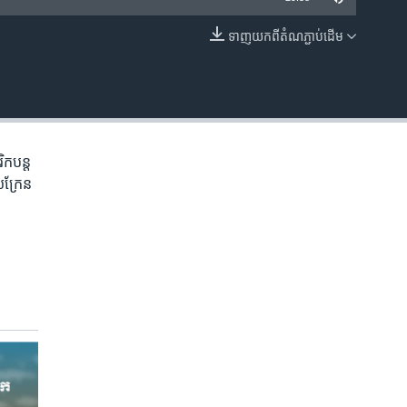
ទាញ​យក​ពី​តំណភ្ជាប់​ដើម
EMBED
ក​បន្ត​
ុយក្រែន