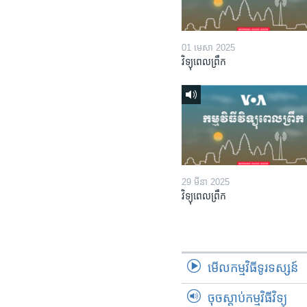
01 មេសា 2025
វិទ្យុពេលព្រឹក
29 មីនា 2025
វិទ្យុពេលព្រឹក
មើល​កម្មវិធី​ទូរទស្សន៍
ចុចស្តាប់កម្មវិធីវិទ្យុ