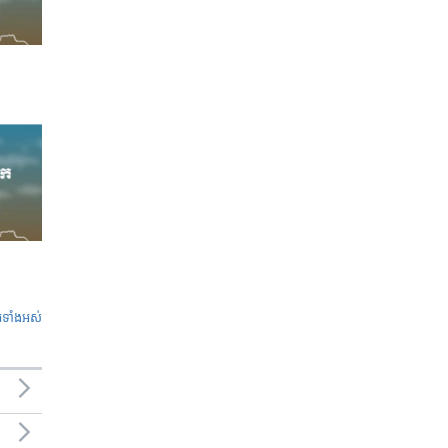
ូ​ទាំង​អស់