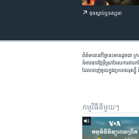
រចនា
សម្ព័ន្ធ​
ចុច​​ស្តាប់​ឬ​ទស្សនា
រំលង​
និង​
ចូល​
ទៅ​
កាន់​
ទំព័រ​
ព័ត៌មាន​នៅ​ថ្ងៃ​នេះ​មាន​ដូចជា​ ក្
ស្វែង​
អំពាវនាវ​ឱ្យអ៊ីស្រាអែល​ការពារ​ក
រក
ដែល​បាញ់​ចូល​ក្នុង​ប្រទេសរុស្ស៊
កម្មវិធី​នីមួយៗ