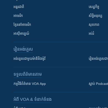
អន្តរជាតិ
សេដ្ឋកិច្ច
អាមេរិក
សិទ្ធិមនុស្ស
ខ្មែរ​នៅអាមេរិក
សុខភាព
អាស៊ីអាគ្នេយ៍
អប់រំ
រៀន​​អង់គ្លេស
អង់គ្លេស​ជាមួយ​ម៉ានី​និង​ម៉ូរី
រៀន​​​​​​អង់គ្លេ
ទទួល​ព័ត៌មាន​តាម
កម្មវិធី​ព័ត៌មាន VOA App
ស្តាប់ Podcas
អំពី​ VOA & ទំនាក់ទំនង