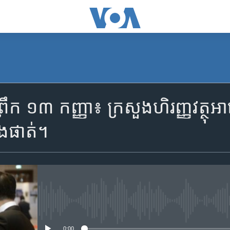
SUBSCRIBE
រឹក ១៣ កញ្ញា៖ ​ក្រសួង​ហិរញ្ញ​វត្ថុ​អា
Apple Podcasts
ុងផាត់។
YouTube Music
Spotify
No media source currently availa
ទទួល​​​សេវា​​​ Podcast
0:00