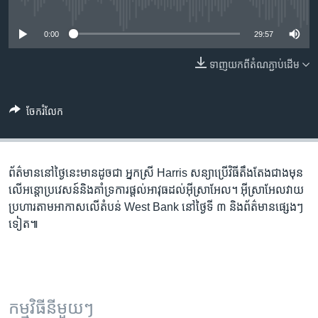
រចនា
No media source currently available
សម្ព័ន្ធ​
Khmer English
0:00
29:57
រំលង​
និង​
បណ្តាញ​សង្គម
ទាញ​យក​ពី​តំណភ្ជាប់​ដើម
ចូល​
ទៅ​
កាន់​
ចែករំលែក
ទំព័រ​
ភាសា
ស្វែង​
រក
ព័ត៌មាន​នៅ​ថ្ងៃនេះ​មាន​ដូចជា អ្នកស្រី Harris សន្យា​ប្រើ​វិធី​តឹងតែង​ជាងមុន​
លើ​អន្តោប្រវេសន៍​និង​គាំទ្រ​ការ​ផ្ដល់​អាវុធ​ដល់​អ៊ីស្រាអែល។ អ៊ីស្រាអែល​វាយ​
ប្រហារ​តាម​អាកាស​លើ​តំបន់ West Bank នៅ​ថ្ងៃ​ទី ៣ និង​ព័ត៌មាន​ផ្សេងៗ
ទៀត៕
កម្មវិធី​នីមួយៗ