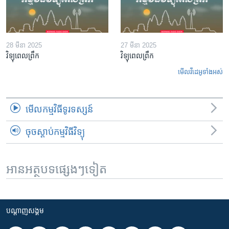
28 មីនា 2025
27 មីនា 2025
វិទ្យុពេលព្រឹក
វិទ្យុពេលព្រឹក
មើល​វីដេអូ​ទាំង​អស់
មើល​កម្មវិធី​ទូរទស្សន៍
ចុចស្តាប់កម្មវិធីវិទ្យុ
អានអត្ថបទផ្សេងៗទៀត
បណ្តាញ​សង្គម