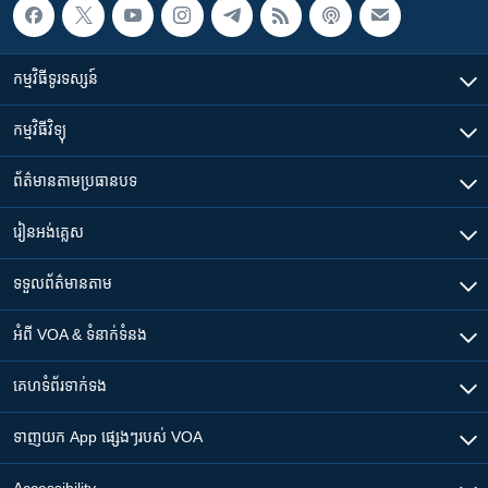
កម្មវិធី​ទូរទស្សន៍
កម្មវិធី​វិទ្យុ
ព័ត៌មាន​តាមប្រធានបទ​
រៀន​​អង់គ្លេស
ទទួល​ព័ត៌មាន​តាម
អំពី​ VOA & ទំនាក់ទំនង
គេហទំព័រ​​ទាក់ទង
ទាញយក​ App ផ្សេងៗ​របស់​ VOA
Accessibility