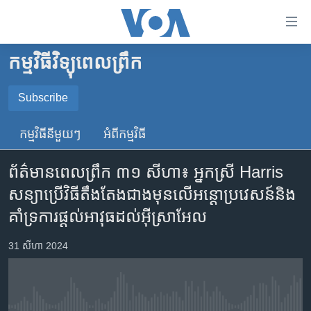
ភ្ជាប់​
ទៅ​
គេហទំព័រ​
កម្មវិធីវិទ្យុពេលព្រឹក
កម្ពុជា
ទាក់ទង
រំលង​
អន្តរជាតិ
Subscribe
និង​
SUBSCRIBE
អាមេរិក
ចូល​
កម្មវិធី​នីមួយៗ
អំពី​កម្មវិធី​
ទៅ​​
ចិន
YouTube Music
ទំព័រ​
ព័ត៌មាន​ពេល​ព្រឹក ៣១ សីហា៖ អ្នកស្រី Harris
ហេឡូវីអូអេ
ព័ត៌មាន​​
សន្យា​ប្រើ​វិធី​តឹងតែង​ជាងមុន​លើ​អន្តោប្រវេសន៍​និង​
តែ​
កម្ពុជាច្នៃប្រតិដ្ឋ
Spotify
គាំទ្រ​ការ​ផ្ដល់​អាវុធ​ដល់​អ៊ីស្រាអែល
ម្តង
ព្រឹត្តិការណ៍ព័ត៌មាន
រំលង​
ទទួល​​​សេវា​​​ Podcast
31 សីហា 2024
និង​
ទូរទស្សន៍ / វីដេអូ​
ចូល​
វិទ្យុ / ផតខាសថ៍
ទៅ​
ទំព័រ​
កម្មវិធីទាំងអស់