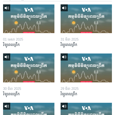
01 មេសា 2025
31 មីនា 2025
វិទ្យុពេលព្រឹក
វិទ្យុពេលព្រឹក
30 មីនា 2025
29 មីនា 2025
វិទ្យុពេលព្រឹក
វិទ្យុពេលព្រឹក